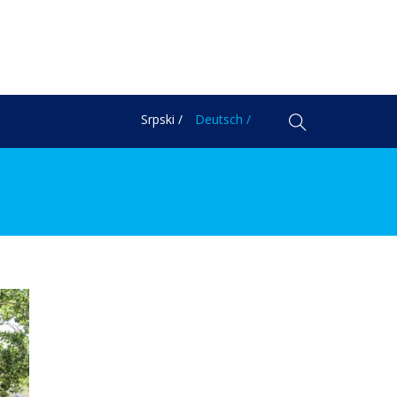
Srpski /
Deutsch /