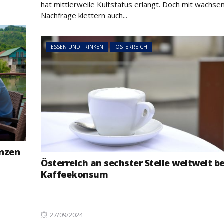
hat mittlerweile Kultstatus erlangt. Doch mit wachse
Nachfrage klettern auch...
ESSEN UND TRINKEN
ÖSTERREICH
NEWS
ÖSTERREICH
NEWS
ÖSTERREICH
Studierende
45 Prozent weniger
protestieren
Asylanträge als im
österreichweit g
Vorjahr: Rückläufiger
mögliche
Trend setzt sich fort
Budgetkürzungen
anzen
Österreich an sechster Stelle weltweit b
Kaffeekonsum
Posted
27/09/2024