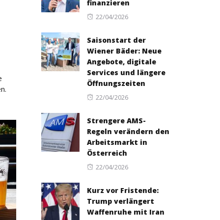
finanzieren
Posted
22/04/2026
on
Saisonstart der
Wiener Bäder: Neue
Angebote, digitale
Services und längere
e
Öffnungszeiten
n.
Posted
22/04/2026
on
Strengere AMS-
Regeln verändern den
Arbeitsmarkt in
Österreich
Posted
22/04/2026
on
Kurz vor Fristende:
Trump verlängert
Waffenruhe mit Iran