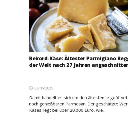
Rekord-Käse: Ältester Parmigiano Reg
der Welt nach 27 Jahren angeschnitte
Posted
02/06/2025
on
Damit handelt es sich um den ältesten je geöffne
noch genießbaren Parmesan. Der geschätzte Wer
Käses liegt bei über 20.000 Euro, wie...