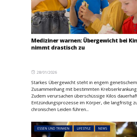
Mediziner warnen: Übergewicht bei Ki
nimmt drastisch zu
Posted
28/01/2026
on
Starkes Übergewicht steht in engem genetischem
Zusammenhang mit bestimmten Krebserkrankung
Zudem verursachen überschüssige Kilos dauerhaf
Entzündungsprozesse im Körper, die langfristig z
chronischen Leiden führen...
ESSEN UND TRINKEN
LIFESTYLE
NEWS