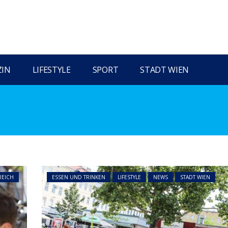
ZIN
LIFESTYLE
SPORT
STADT WIEN
REICH
ESSEN UND TRINKEN
LIFESTYLE
NEWS
STADT WIEN