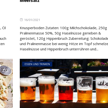
Meersalz
Posted
16/01/2021
on
L Öl
Knusperboden Zutaten: 100g Milchschokolade, 250g
Pralinenmasse 50%, 50g Haselnüsse gerieben &
lauch
geröstet, 120g Hippenbruch Zubereitung: Schokolad
ten
und Pralinenmasse bei wenig Hitze im Topf schmelze
Haselnüsse und Hippenbruch unterrühren und...
ESSEN UND TRINKEN