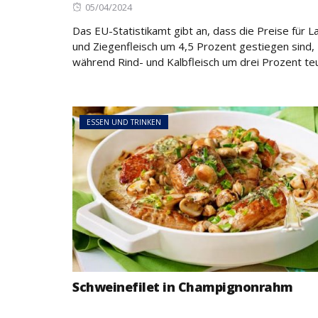
Posted
05/04/2024
on
Das EU-Statistikamt gibt an, dass die Preise für 
und Ziegenfleisch um 4,5 Prozent gestiegen sind,
während Rind- und Kalbfleisch um drei Prozent teur
ESSEN UND TRINKEN
Schweinefilet in Champignonrahm