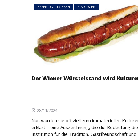
ESSEN UND TRINKEN
STADT WIEN
Der Wiener Würstelstand wird Kulture
Posted
28/11/2024
on
Nun wurden sie offiziell zum immateriellen Kultur
erklärt – eine Auszeichnung, die die Bedeutung di
Institution für die Tradition, Gastfreundschaft und V