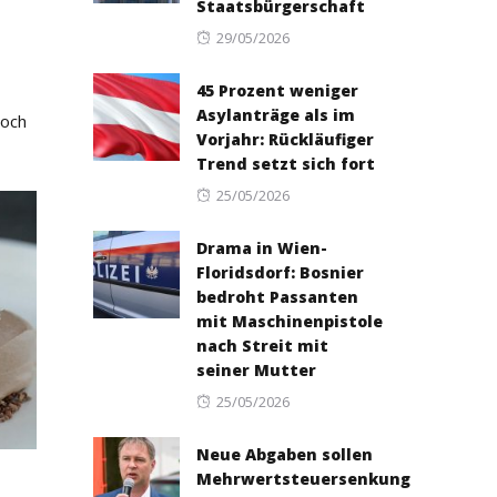
Staatsbürgerschaft
Posted
29/05/2026
on
45 Prozent weniger
Asylanträge als im
noch
Vorjahr: Rückläufiger
Trend setzt sich fort
Posted
25/05/2026
on
Drama in Wien-
Floridsdorf: Bosnier
bedroht Passanten
mit Maschinenpistole
nach Streit mit
seiner Mutter
Posted
25/05/2026
on
Neue Abgaben sollen
Mehrwertsteuersenkung