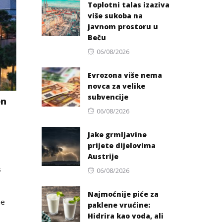
Toplotni talas izaziva
više sukoba na
javnom prostoru u
Beču
Posted
06/08/2026
on
Evrozona više nema
novca za velike
subvencije
en
Posted
06/08/2026
on
Jake grmljavine
prijete dijelovima
Austrije
s
Posted
06/08/2026
on
Najmoćnije piće za
he
paklene vrućine:
Hidrira kao voda, ali