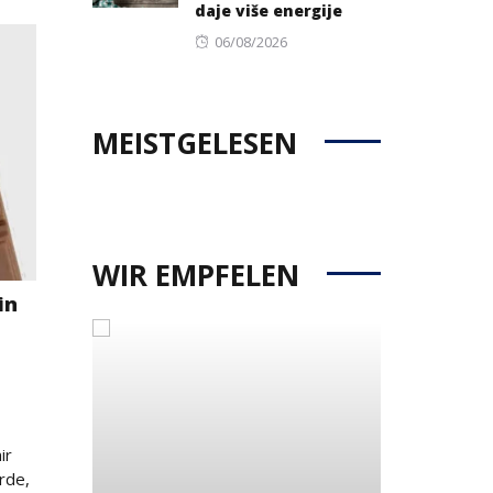
daje više energije
Posted
06/08/2026
on
MEISTGELESEN
WIR EMPFELEN
in
ir
rde,