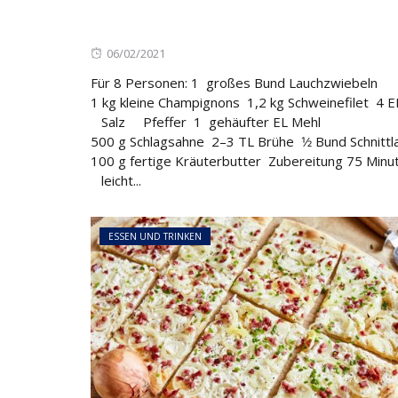
Posted
06/02/2021
on
Für 8 Personen: 1 großes Bund Lauchzwiebeln
1 kg kleine Champignons 1,2 kg Schweinefilet 4 E
Salz Pfeffer 1 gehäufter EL Mehl
500 g Schlagsahne 2–3 TL Brühe 1⁄2 Bund Schnitt
100 g fertige Kräuterbutter Zubereitung 75 Minu
leicht...
ESSEN UND TRINKEN