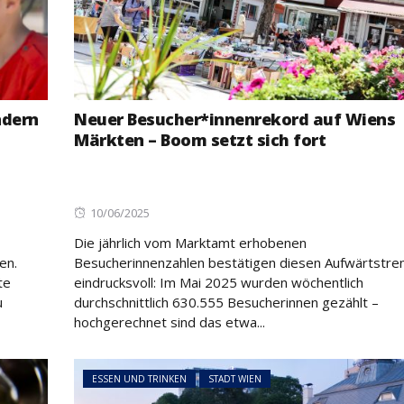
ndern
Neuer Besucher*innenrekord auf Wiens
Märkten – Boom setzt sich fort
Posted
10/06/2025
on
Die jährlich vom Marktamt erhobenen
en.
Besucherinnenzahlen bestätigen diesen Aufwärtstre
te
eindrucksvoll: Im Mai 2025 wurden wöchentlich
u
durchschnittlich 630.555 Besucherinnen gezählt –
hochgerechnet sind das etwa...
ESSEN UND TRINKEN
STADT WIEN