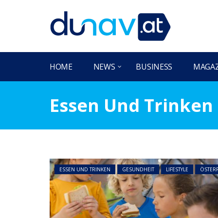
HOME
NEWS
BUSINESS
MAGA
Essen Und Trinken
ESSEN UND TRINKEN
GESUNDHEIT
LIFESTYLE
ÖSTER