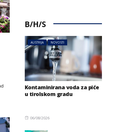
B/H/S
AUSTRIJA
NOVOSTI
nd
Kontaminirana voda za piće
u tirolskom gradu
Posted
06/08/2026
on