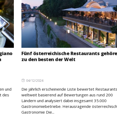
giano
Fünf österreichische Restaurants gehör
n
zu den besten der Welt
Posted
04/12/2024
on
ten und
Die jährlich erscheinende Liste bewertet Restaurant
t des
weltweit basierend auf Bewertungen aus rund 200
Ländern und analysiert dabei insgesamt 35.000
Gastronomiebetriebe. Herausragende österreichisc
Gastronomie Die...