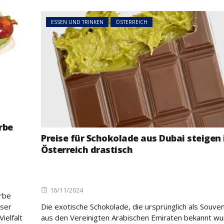
ESSEN UND TRINKEN
ÖSTERREICH
rbe
Preise für Schokolade aus Dubai steigen 
Österreich drastisch
Posted
16/11/2024
erbe
on
eser
Die exotische Schokolade, die ursprünglich als Souven
ielfalt
aus den Vereinigten Arabischen Emiraten bekannt wu