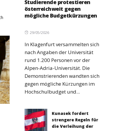
Studierende protestieren
österreichweit gegen
mögliche Budgetkürzungen
ch
Posted
29/05/2026
on
In Klagenfurt versammelten sich
nach Angaben der Universität
rund 1.200 Personen vor der
Alpen-Adria-Universität. Die
Demonstrierenden wandten sich
gegen mögliche Kürzungen im
Hochschulbudget und...
Kunasek fordert
strengere Regeln für
die Verleihung der