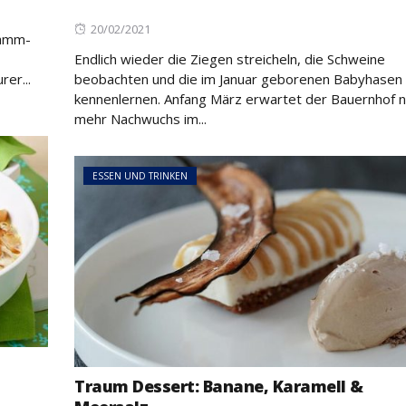
Posted
20/02/2021
Lamm-
on
Endlich wieder die Ziegen streicheln, die Schweine
er...
beobachten und die im Januar geborenen Babyhasen
kennenlernen. Anfang März erwartet der Bauernhof 
mehr Nachwuchs im...
ESSEN UND TRINKEN
Traum Dessert: Banane, Karamell &