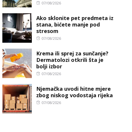
Posted
07/08/2026
on
Ako sklonite pet predmeta iz
stana, bićete manje pod
stresom
Posted
07/08/2026
on
Krema ili sprej za sunčanje?
Dermatolozi otkrili šta je
bolji izbor
Posted
07/08/2026
on
Njemačka uvodi hitne mjere
zbog niskog vodostaja rijeka
Posted
07/08/2026
on