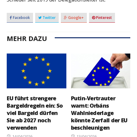
Facebook
Twitter
Google+
Pinterest
MEHR DAZU
EU führt strengere
Putin-Vertrauter
Bargeldregeln ein: So
warnt: Orbáns
viel Bargeld dürfen
Wahlniederlage
Sie ab 2027 noch
könnte Zerfall der EU
verwenden
beschleunigen
Posted
Posted
14/04/2026
13/04/2026