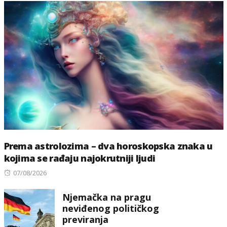
Prema astrolozima – dva horoskopska znaka u
kojima se rađaju najokrutniji ljudi
Posted
07/08/2026
on
Njemačka na pragu
neviđenog političkog
previranja