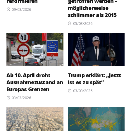
reformieren
getroffen werden –
möglicherweise
Posted
09/03/2026
schlimmer als 2015
on
Posted
05/03/2026
on
Ab 10. April droht
Trump erklärt: „Jetzt
Ausnahmezustand an
ist es zu spät“
Europas Grenzen
Posted
03/03/2026
Posted
on
03/03/2026
on