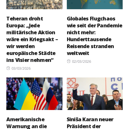
Teheran droht
Globales Flugchaos
Europa: „Jede
wie seit der Pandemie
militärische Aktion
nicht mehr:
wäre ein Kriegsakt –
Hunderttausende
wir werden
Reisende stranden
europäische Städte
weltweit
ins Visier nehmen“
Posted
02/03/2026
Posted
on
03/03/2026
on
Amerikanische
Siniša Karan neuer
Warnung an die
Präsident der