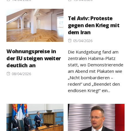
on
on
Tel Aviv: Proteste
gegen den Krieg mit
dem Iran
Posted
05/04/2026
on
Wohnungspreise in
Die Kundgebung fand am
der EU steigen weiter
zentralen Habima-Platz
statt, wo Demonstrierende
deutlich an
am Abend mit Plakaten wie
Posted
08/04/2026
„Nicht bombardieren –
on
reden!“ und „Beendet den
endlosen Krieg!“ ein...