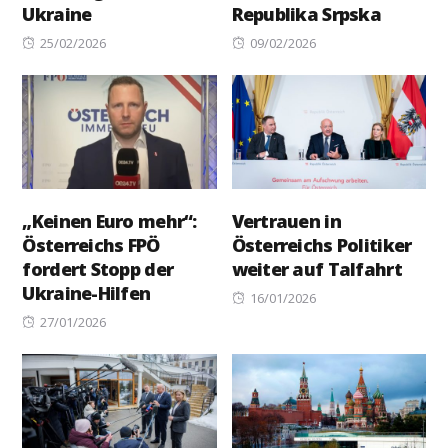
Ukraine
Republika Srpska
Posted
Posted
25/02/2026
09/02/2026
on
on
„Keinen Euro mehr“:
Vertrauen in
Österreichs FPÖ
Österreichs Politiker
fordert Stopp der
weiter auf Talfahrt
Ukraine-Hilfen
Posted
16/01/2026
Posted
on
27/01/2026
on