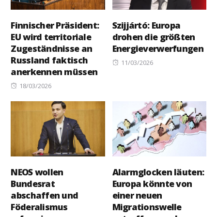
Finnischer Präsident:
Szijjártó: Europa
EU wird territoriale
drohen die größten
Zugeständnisse an
Energieverwerfungen
Russland faktisch
Posted
11/03/2026
anerkennen müssen
on
Posted
18/03/2026
on
NEOS wollen
Alarmglocken läuten:
Bundesrat
Europa könnte von
abschaffen und
einer neuen
Föderalismus
Migrationswelle