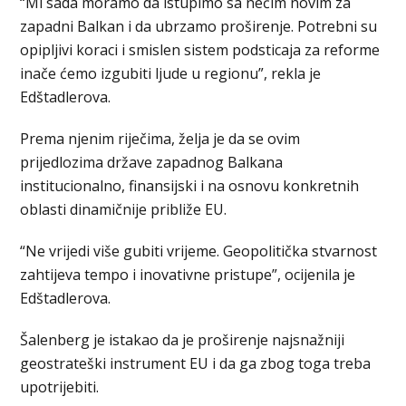
“Mi sada moramo da istupimo sa nečim novim za
zapadni Balkan i da ubrzamo proširenje. Potrebni su
opipljivi koraci i smislen sistem podsticaja za reforme
inače ćemo izgubiti ljude u regionu”, rekla je
Edštadlerova.
Prema njenim riječima, želja je da se ovim
prijedlozima države zapadnog Balkana
institucionalno, finansijski i na osnovu konkretnih
oblasti dinamičnije približe EU.
“Ne vrijedi više gubiti vrijeme. Geopolitička stvarnost
zahtijeva tempo i inovativne pristupe”, ocijenila je
Edštadlerova.
Šalenberg je istakao da je proširenje najsnažniji
geostrateški instrument EU i da ga zbog toga treba
upotrijebiti.