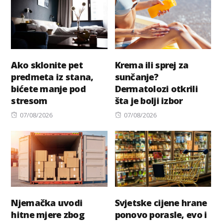
Ako sklonite pet
Krema ili sprej za
predmeta iz stana,
sunčanje?
bićete manje pod
Dermatolozi otkrili
stresom
šta je bolji izbor
Posted
Posted
07/08/2026
07/08/2026
on
on
Njemačka uvodi
Svjetske cijene hrane
hitne mjere zbog
ponovo porasle, evo i