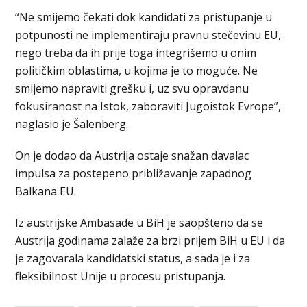
“Ne smijemo čekati dok kandidati za pristupanje u
potpunosti ne implementiraju pravnu stečevinu EU,
nego treba da ih prije toga integrišemo u onim
političkim oblastima, u kojima je to moguće. Ne
smijemo napraviti grešku i, uz svu opravdanu
fokusiranost na Istok, zaboraviti Jugoistok Evrope”,
naglasio je Šalenberg.
On je dodao da Austrija ostaje snažan davalac
impulsa za postepeno približavanje zapadnog
Balkana EU.
Iz austrijske Ambasade u BiH je saopšteno da se
Austrija godinama zalaže za brzi prijem BiH u EU i da
je zagovarala kandidatski status, a sada je i za
fleksibilnost Unije u procesu pristupanja.