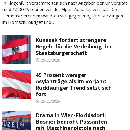
In Klagenfurt versammelten sich nach Angaben der Universität
rund 1.200 Personen vor der Alpen-Adria-Universität. Die
Demonstrierenden wandten sich gegen mögliche Kürzungen
im Hochschulbudget und...
Kunasek fordert strengere
Regeln für die Verleihung der
Staatsbürgerschaft
Posted
29/05/2026
on
45 Prozent weniger
Asylanträge als im Vorjahr:
Rückläufiger Trend setzt sich
fort
Posted
25/05/2026
on
Drama in Wien-Floridsdorf:
Bosnier bedroht Passanten
mit Maschinenpistole nach