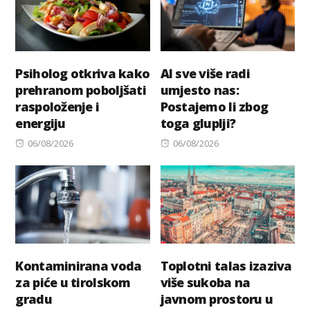
Psiholog otkriva kako
AI sve više radi
prehranom poboljšati
umjesto nas:
raspoloženje i
Postajemo li zbog
energiju
toga gluplji?
Posted
Posted
06/08/2026
06/08/2026
on
on
Kontaminirana voda
Toplotni talas izaziva
za piće u tirolskom
više sukoba na
gradu
javnom prostoru u