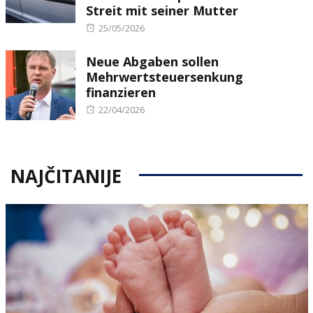
Streit mit seiner Mutter
Posted
25/05/2026
on
Neue Abgaben sollen
Mehrwertsteuersenkung
finanzieren
Posted
22/04/2026
on
NAJČITANIJE