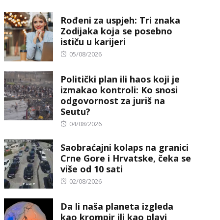
on
Rođeni za uspjeh: Tri znaka
Zodijaka koja se posebno
ističu u karijeri
Posted
05/08/2026
on
Politički plan ili haos koji je
izmakao kontroli: Ko snosi
odgovornost za juriš na
Seutu?
Posted
04/08/2026
on
Saobraćajni kolaps na granici
Crne Gore i Hrvatske, čeka se
više od 10 sati
Posted
02/08/2026
on
Da li naša planeta izgleda
kao krompir ili kao plavi