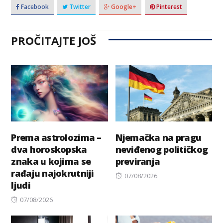
Facebook
Twitter
Google+
Pinterest
PROČITAJTE JOŠ
Prema astrolozima –
Njemačka na pragu
dva horoskopska
neviđenog političkog
znaka u kojima se
previranja
rađaju najokrutniji
Posted
07/08/2026
ljudi
on
Posted
07/08/2026
on