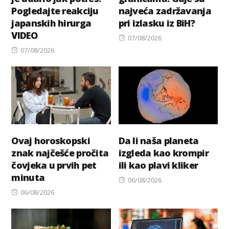
Pogledajte reakciju
najveća zadržavanja
japanskih hirurga
pri izlasku iz BiH?
VIDEO
Posted
07/08/2026
Posted
on
07/08/2026
on
Ovaj horoskopski
Da li naša planeta
znak najčešće pročita
izgleda kao krompir
čovjeka u prvih pet
ili kao plavi kliker
minuta
Posted
06/08/2026
Posted
on
06/08/2026
on