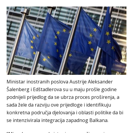
Ministar inostranih poslova Austrije Aleksander
Šalenberg i Edštadlerova su u maju prošle godine
podnijeli prijedlog da se ubrza proces proširenja, a
sada žele da razviju ove prijedloge i identifikuju
konkretna područja djelovanja i oblasti politike da bi
se intenzivirala integracija zapadnog Balkana.