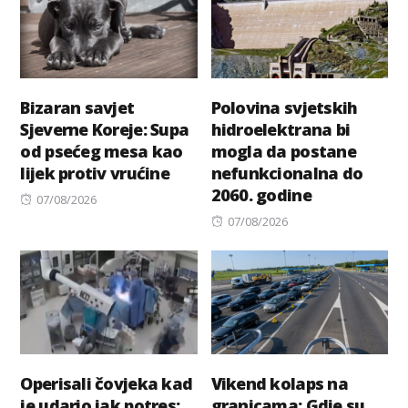
Bizaran savjet
Polovina svjetskih
Sjeverne Koreje: Supa
hidroelektrana bi
od psećeg mesa kao
mogla da postane
lijek protiv vrućine
nefunkcionalna do
2060. godine
Posted
07/08/2026
on
Posted
07/08/2026
on
Operisali čovjeka kad
Vikend kolaps na
je udario jak potres:
granicama: Gdje su