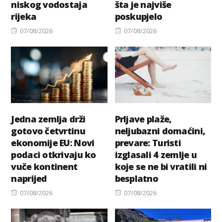
niskog vodostaja
šta je najviše
rijeka
poskupjelo
Posted
Posted
07/08/2026
07/08/2026
on
on
Jedna zemlja drži
Prljave plaže,
gotovo četvrtinu
neljubazni domaćini,
ekonomije EU: Novi
prevare: Turisti
podaci otkrivaju ko
izglasali 4 zemlje u
vuče kontinent
koje se ne bi vratili ni
naprijed
besplatno
Posted
Posted
07/08/2026
07/08/2026
on
on