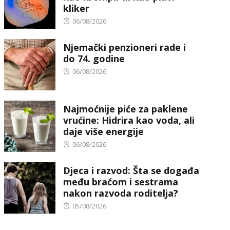
kliker
Posted
06/08/2026
on
Njemački penzioneri rade i
do 74. godine
Posted
06/08/2026
on
Najmoćnije piće za paklene
vrućine: Hidrira kao voda, ali
daje više energije
Posted
06/08/2026
on
Djeca i razvod: Šta se događa
među braćom i sestrama
nakon razvoda roditelja?
Posted
05/08/2026
on