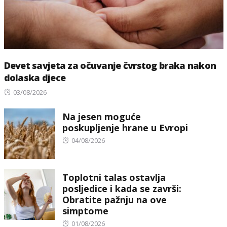
Devet savjeta za očuvanje čvrstog braka nakon
dolaska djece
Posted
03/08/2026
on
Na jesen moguće
poskupljenje hrane u Evropi
Posted
04/08/2026
on
Toplotni talas ostavlja
posljedice i kada se završi:
Obratite pažnju na ove
simptome
Posted
01/08/2026