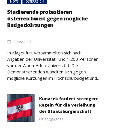
NEWS
ÖSTERREICH
Studierende protestieren
österreichweit gegen mögliche
Budgetkürzungen
Posted
29/05/2026
on
In Klagenfurt versammelten sich nach
Angaben der Universität rund 1.200 Personen
vor der Alpen-Adria-Universität. Die
Demonstrierenden wandten sich gegen
mögliche Kürzungen im Hochschulbudget und...
Kunasek fordert strengere
Regeln für die Verleihung
der Staatsbürgerschaft
Posted
29/05/2026
on