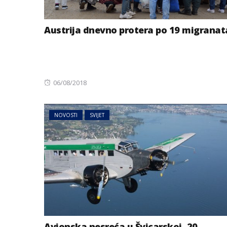
Austrija dnevno protera po 19 migranat
Posted
06/08/2018
on
NOVOSTI
SVIJET
BIZNIS
Energetski probl
niskog vodostaj
Avionska nesreća u Švicarskoj, 20