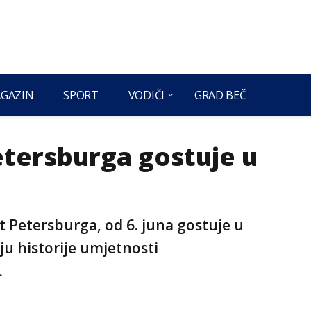
GAZIN
SPORT
VODIČI
GRAD BEČ
etersburga gostuje u
kt Petersburga, od 6. juna gostuje u
 historije umjetnosti
.