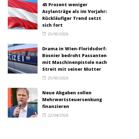
45 Prozent weniger
Asylanträge als im Vorjahr:
Rückläufiger Trend setzt
sich fort
Posted
25/05/2026
on
Drama in Wien-Floridsdorf:
Bosnier bedroht Passanten
mit Maschinenpistole nach
Streit mit seiner Mutter
Posted
25/05/2026
on
Neue Abgaben sollen
Mehrwertsteuersenkung
finanzieren
Posted
22/04/2026
on