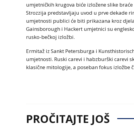
umjetničkih krugova biće izložene slike braće
Strozzija predstavljaju uvod u prve dekade r
umjetnosti publici će biti prikazana kroz dje
Gainsborough i Hackert umjetnici su engleskog
rusko-bečkoj izložbi.
Ermitaž iz Sankt Petersburga i Kunsthistoris
umjetnosti. Ruski carevi i habzburški carevi s
klasične mitologije, a poseban fokus izložbe či
PROČITAJTE JOŠ