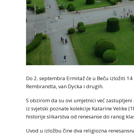
Do 2. septembra Ermitaž će u Beču izložiti 14 m
Rembrandta, van Dycka i drugih.
S obzirom da su ovi umjetnici već zastupljeni
iz svjetski poznate kolekcije Katarine Velike (
historije slikarstva od renesanse do ranog kla
Uvod u izložbu čine dva religiozna renesansna d