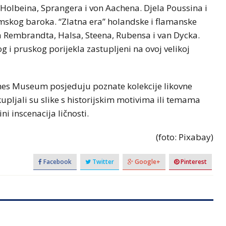
 Holbeina, Sprangera i von Aachena. Djela Poussina i
imskog baroka. “Zlatna era” holandske i flamanske
la Rembrandta, Halsa, Steena, Rubensa i van Dycka.
 i pruskog porijekla zastupljeni na ovoj velikoj
ches Museum posjeduju poznate kolekcije likovne
kupljali su slike s historijskim motivima ili temama
ni inscenacija ličnosti.
(foto: Pixabay)
Facebook
Twitter
Google+
Pinterest