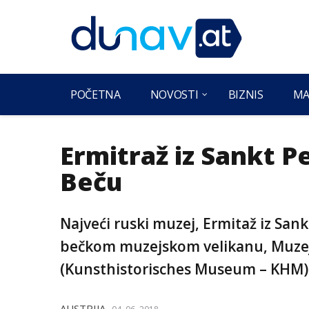
POČETNA
NOVOSTI
BIZNIS
MA
Ermitraž iz Sankt P
Beču
Najveći ruski muzej, Ermitaž iz San
bečkom muzejskom velikanu, Muzeju
(Kunsthistorisches Museum – KHM)
AUSTRIJA