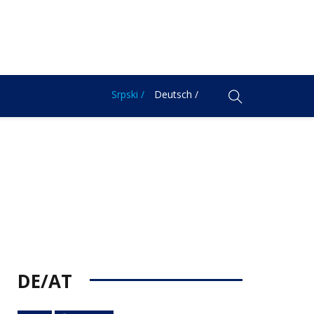
Srpski /
Deutsch /
DE/AT