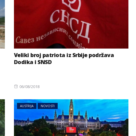
Veliki broj patriota iz Srbije podržava
Dodika i SNSD
Posted
06/08/2018
on
AUSTRIJA
NOVOSTI