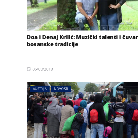
Doa i Denaj Krilić: Muzički talenti i čuvar
bosanske tradicije
Posted
06/08/2018
on
AUSTRIJA
NOVOSTI