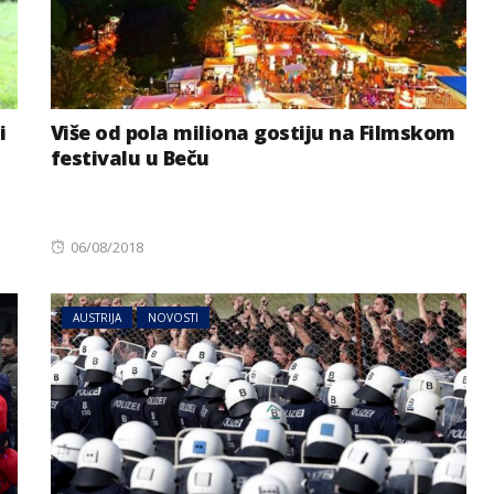
i
Više od pola miliona gostiju na Filmskom
festivalu u Beču
Posted
06/08/2018
on
AUSTRIJA
NOVOSTI