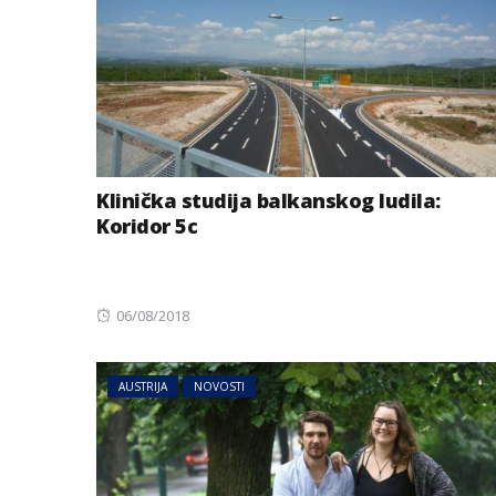
Klinička studija balkanskog ludila:
Koridor 5c
Posted
06/08/2018
on
AUSTRIJA
NOVOSTI