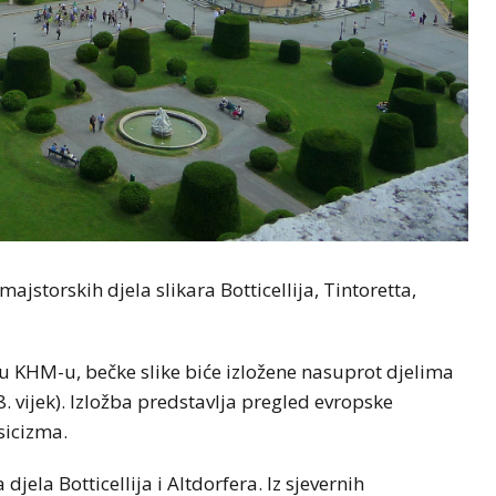
ajstorskih djela slikara Botticellija, Tintoretta,
 u KHM-u, bečke slike biće izložene nasuprot djelima
18. vijek). Izložba predstavlja pregled evropske
sicizma.
jela Botticellija i Altdorfera. Iz sjevernih