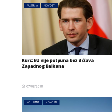
AUSTRIJA
NOVOSTI
Kurc: EU nije potpuna bez država
Zapadnog Balkana
Posted
07/08/2018
on
KOLUMNE
NOVOSTI