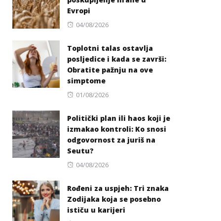
Evropi
Posted
04/08/2026
on
Toplotni talas ostavlja
posljedice i kada se završi:
Obratite pažnju na ove
simptome
Posted
01/08/2026
on
Politički plan ili haos koji je
izmakao kontroli: Ko snosi
odgovornost za juriš na
Seutu?
Posted
04/08/2026
on
Rođeni za uspjeh: Tri znaka
Zodijaka koja se posebno
ističu u karijeri