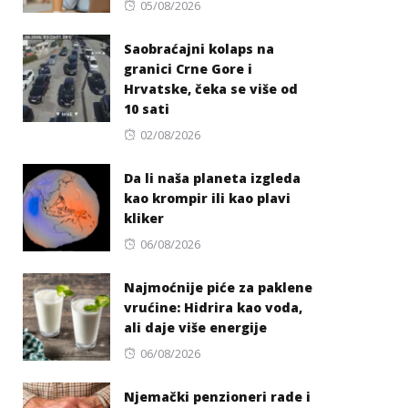
Posted
05/08/2026
on
Saobraćajni kolaps na
granici Crne Gore i
Hrvatske, čeka se više od
10 sati
Posted
02/08/2026
on
Da li naša planeta izgleda
kao krompir ili kao plavi
kliker
Posted
06/08/2026
on
Najmoćnije piće za paklene
vrućine: Hidrira kao voda,
ali daje više energije
Posted
06/08/2026
on
Njemački penzioneri rade i