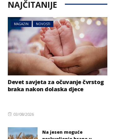
NAJČITANIJE
MAGAZIN
NOVOSTI
Devet savjeta za očuvanje čvrstog
braka nakon dolaska djece
Posted
03/08/2026
on
Na jesen moguće
poskupljenje hrane u