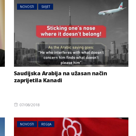
NOVOSTI
SVIJET
Saudijska Arabija na užasan način
zaprijetila Kanadi
Posted
07/08/2018
on
NOVOSTI
REGIJA