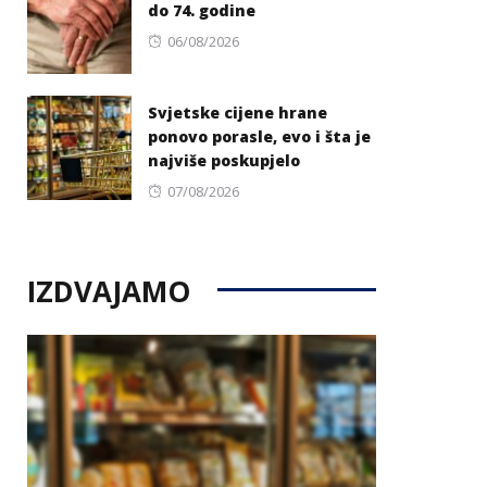
do 74. godine
Posted
06/08/2026
on
Svjetske cijene hrane
ponovo porasle, evo i šta je
najviše poskupjelo
Posted
07/08/2026
on
IZDVAJAMO