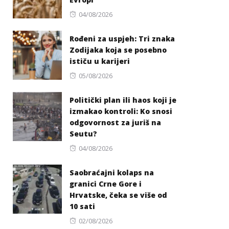
Posted
04/08/2026
on
Rođeni za uspjeh: Tri znaka
Zodijaka koja se posebno
ističu u karijeri
Posted
05/08/2026
on
Politički plan ili haos koji je
izmakao kontroli: Ko snosi
odgovornost za juriš na
Seutu?
Posted
04/08/2026
on
Saobraćajni kolaps na
granici Crne Gore i
Hrvatske, čeka se više od
10 sati
Posted
02/08/2026