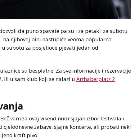
dozvoli da puno spavate pa su i za petak i za subotu
05. na njihovoj bini nastupiće veoma popularna
 u subotu za posjetioce pjevati jedan od
.
laznice su besplatne. Za sve informacije i rezervacije
 ili u sam klub koji se nalazi u
Arthaberplatz 2
avanja
, Beč vam za ovaj vikend nudi sjajan izbor festivala i
cjelodnevne zabave, sjajne koncerte, ali probati neki
ljeno kraft pivo.