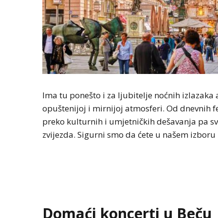
Ima tu ponešto i za ljubitelje noćnih izlazaka a
opuštenijoj i mirnijoj atmosferi. Od dnevnih f
preko kulturnih i umjetničkih dešavanja pa sv
zvijezda. Sigurni smo da ćete u našem izboru 
Domaći koncerti u Beču