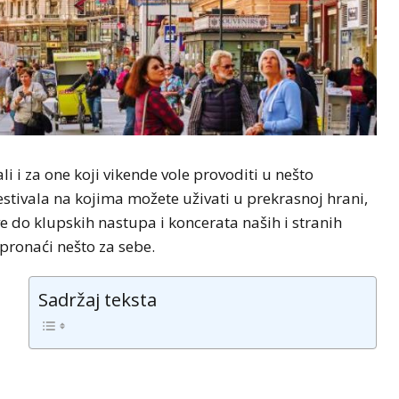
li i za one koji vikende vole provoditi u nešto
estivala na kojima možete uživati u prekrasnoj hrani,
e do klupskih nastupa i koncerata naših i stranih
pronaći nešto za sebe.
Sadržaj teksta