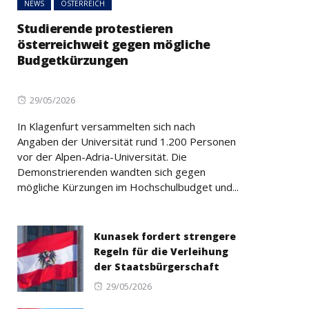
NEWS
ÖSTERREICH
Studierende protestieren
österreichweit gegen mögliche
Budgetkürzungen
Posted
29/05/2026
on
In Klagenfurt versammelten sich nach
Angaben der Universität rund 1.200 Personen
vor der Alpen-Adria-Universität. Die
Demonstrierenden wandten sich gegen
mögliche Kürzungen im Hochschulbudget und...
Kunasek fordert strengere
Regeln für die Verleihung
der Staatsbürgerschaft
Posted
29/05/2026
on