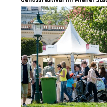
BIZNIS
Energetski probl
niskog vodostaj