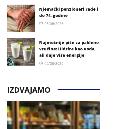
on
Njemački penzioneri rade i
do 74. godine
Posted
06/08/2026
on
Najmoćnije piće za paklene
vrućine: Hidrira kao voda,
ali daje više energije
Posted
06/08/2026
on
IZDVAJAMO