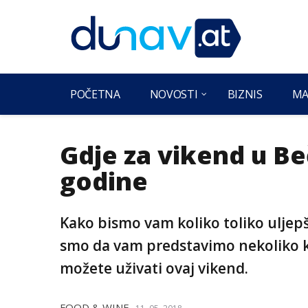
POČETNA
NOVOSTI
BIZNIS
MA
Gdje za vikend u Beč
godine
Kako bismo vam koliko toliko uljepš
smo da vam predstavimo nekoliko k
možete uživati ovaj vikend.
FOOD & WINE