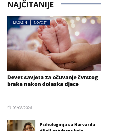
NAJČITANIJE
MAGAZIN
NOVOSTI
Devet savjeta za očuvanje čvrstog
braka nakon dolaska djece
Posted
03/08/2026
on
Psihologinja sa Harvarda
dijeli pet fraza koje