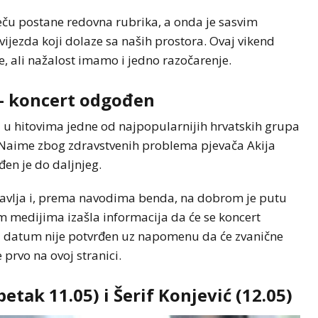
eču postane redovna rubrika, a onda je sasvim
jezda koji dolaze sa naših prostora. Ovaj vikend
e, ali nažalost imamo i jedno razočarenje.
– koncert odgođen
ti u hitovima jedne od najpopularnijih hrvatskih grupa
. Naime zbog zdravstvenih problema pjevača Akija
en je do daljnjeg.
oravlja i, prema navodima benda, na dobrom je putu
im medijima izašla informacija da će se koncert
aj datum nije potvrđen uz napomenu da će zvanične
prvo na ovoj stranici.
etak 11.05) i Šerif Konjević (12.05)