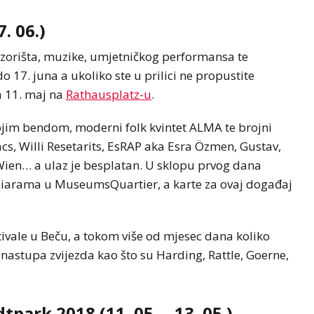
. 06.)
pozorišta, muzike, umjetničkog performansa te
do 17. juna a ukoliko ste u prilici ne propustite
a 11. maj na
Rathausplatz-u
.
ojim bendom, moderni folk kvintet ALMA te brojni
cs, Willi Resetarits, EsRAP aka Esra Özmen, Gustav,
Wien… a ulaz je besplatan. U sklopu prvog dana
biarama u MuseumsQuartier, a karte za ovaj događaj
ivale u Beču, a tokom više od mjesec dana koliko
 nastupa zvijezda kao što su Harding, Rattle, Goerne,
park 2018 (11. 05. – 13. 05.)