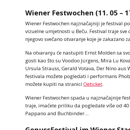
Wiener Festwochen (11. 05 – 17
Wiener Festwochen najznačajniji je festival 
vizuelne umjetnosti u Beču. Festival traje sve 
njegovo svečano otvaranje koje je zakazano z
Na otvaranju će nastupiti Ernst Molden sa sv
gosti kao što su Voodoo Jürgens, Mira Lu Kova
Ursula Strauss, Gerald Votava, Der Nino aus 
festivala možete pogledati i performans Pho
možete kupiti na stranici
Oeticket
.
Wiener Festwochen spada u najznačajnije fest
traje, imaćete priliku da pogledate više od 40
Pappano and Buchbinder…
GenussFestival im Wiener Stadt