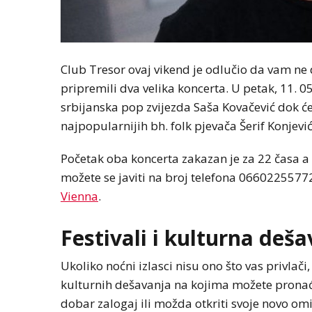
Club Tresor ovaj vikend je odlučio da vam ne 
pripremili dva velika koncerta. U petak, 11. 
srbijanska pop zvijezda Saša Kovačević dok će
najpopularnijih bh. folk pjevača Šerif Konjević
Početak oba koncerta zakazan je za 22 časa a u
možete se javiti na broj telefona 06602255772,
Vienna
.
Festivali i kulturna deš
Ukoliko noćni izlasci nisu ono što vas privlači
kulturnih dešavanja na kojima možete pronaći 
dobar zalogaj ili možda otkriti svoje novo omi