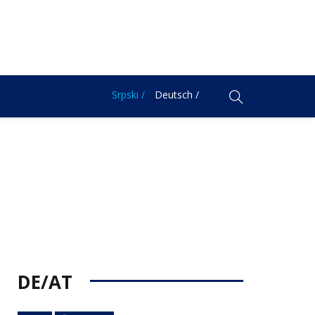
Srpski /
Deutsch /
DE/AT