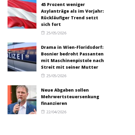
45 Prozent weniger
Asylanträge als im Vorjahr:
Rückläufiger Trend setzt
sich fort
Posted
25/05/2026
on
Drama in Wien-Floridsdorf:
Bosnier bedroht Passanten
mit Maschinenpistole nach
Streit mit seiner Mutter
Posted
25/05/2026
on
Neue Abgaben sollen
Mehrwertsteuersenkung
finanzieren
Posted
22/04/2026
on