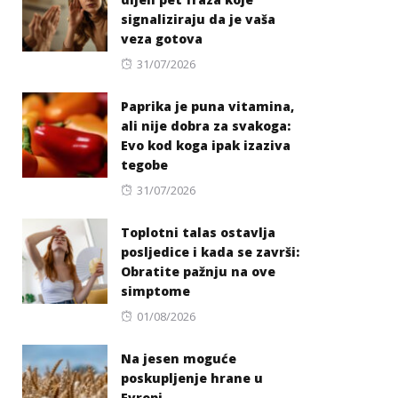
signaliziraju da je vaša
veza gotova
Posted
31/07/2026
on
Paprika je puna vitamina,
ali nije dobra za svakoga:
Evo kod koga ipak izaziva
tegobe
Posted
31/07/2026
on
Toplotni talas ostavlja
posljedice i kada se završi:
Obratite pažnju na ove
simptome
Posted
01/08/2026
on
Na jesen moguće
poskupljenje hrane u
Evropi