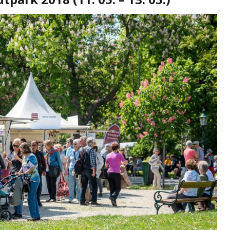
BIZNIS
NOVOSTI
Svjetske cijene hrane
emi zbog
ponovo porasle, evo i šta je
a Dunava
najviše poskupjelo