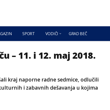
GAZIN
SPORT
VODIČI
GRAD BEČ
u – 11. i 12. maj 2018.
ali kraj naporne radne sedmice, odlučili
ulturnih i zabavnih dešavanja u kojima