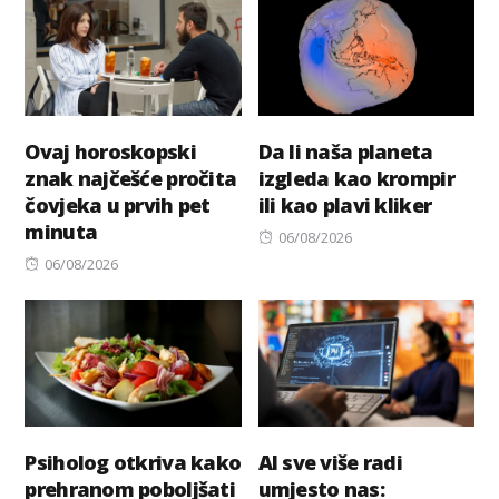
Ovaj horoskopski
Da li naša planeta
znak najčešće pročita
izgleda kao krompir
čovjeka u prvih pet
ili kao plavi kliker
minuta
Posted
06/08/2026
Posted
on
06/08/2026
on
Psiholog otkriva kako
AI sve više radi
prehranom poboljšati
umjesto nas: