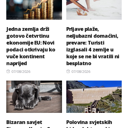
Jedna zemlja drži
Prljave plaže,
gotovo četvrtinu
neljubazni domaćini,
ekonomije EU: Novi
prevare: Turisti
podaci otkrivaju ko
izglasali 4 zemlje u
vuče kontinent
koje se ne bi vratili ni
naprijed
besplatno
Posted
Posted
07/08/2026
07/08/2026
on
on
Bizaran savjet
Polovina svjetskih