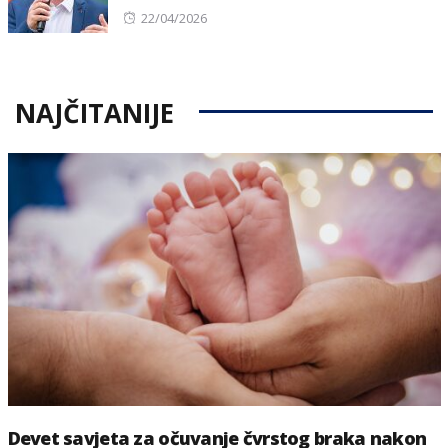
Posted
22/04/2026
on
NAJČITANIJE
Devet savjeta za očuvanje čvrstog braka nakon