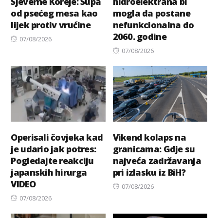
Sjeverne Koreje: Supa
hidroelektrana bi
od psećeg mesa kao
mogla da postane
lijek protiv vrućine
nefunkcionalna do
2060. godine
Posted
07/08/2026
on
Posted
07/08/2026
on
Operisali čovjeka kad
Vikend kolaps na
je udario jak potres:
granicama: Gdje su
Pogledajte reakciju
najveća zadržavanja
japanskih hirurga
pri izlasku iz BiH?
VIDEO
Posted
07/08/2026
Posted
on
07/08/2026
on