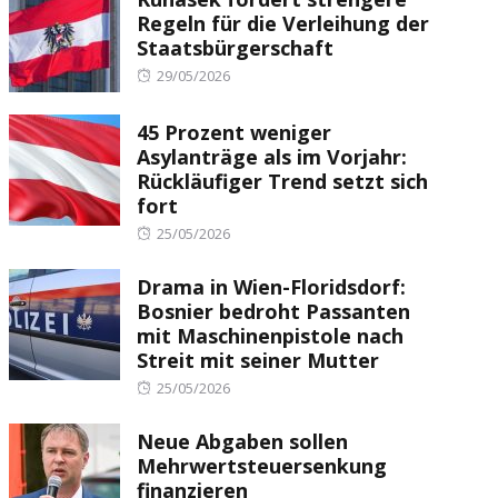
Regeln für die Verleihung der
Staatsbürgerschaft
Posted
29/05/2026
on
45 Prozent weniger
Asylanträge als im Vorjahr:
Rückläufiger Trend setzt sich
fort
Posted
25/05/2026
on
Drama in Wien-Floridsdorf:
Bosnier bedroht Passanten
mit Maschinenpistole nach
Streit mit seiner Mutter
Posted
25/05/2026
on
Neue Abgaben sollen
Mehrwertsteuersenkung
finanzieren