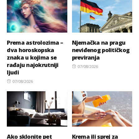
Prema astrolozima –
Njemačka na pragu
dva horoskopska
neviđenog političkog
znaka u kojima se
previranja
rađaju najokrutniji
Posted
07/08/2026
ljudi
on
Posted
07/08/2026
on
Ako sklonite pet
Krema ili sprej za