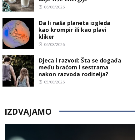
Posted
06/08/2026
on
Da li naša planeta izgleda
kao krompir ili kao plavi
kliker
Posted
06/08/2026
on
Djeca i razvod: Šta se događa
među braćom i sestrama
nakon razvoda roditelja?
Posted
05/08/2026
on
IZDVAJAMO