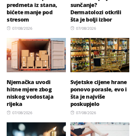
predmeta iz stana,
sunčanje?
bićete manje pod
Dermatolozi otkrili
stresom
šta je bolji izbor
Posted
Posted
07/08/2026
07/08/2026
on
on
Njemačka uvodi
Svjetske cijene hrane
hitne mjere zbog
ponovo porasle, evo i
niskog vodostaja
šta je najviše
rijeka
poskupjelo
Posted
Posted
07/08/2026
07/08/2026
on
on