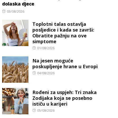
dolaska djece
Posted
03/08/2026
on
Toplotni talas ostavlja
posljedice i kada se završi:
Obratite pažnju na ove
simptome
Posted
01/08/2026
on
Na jesen moguće
poskupljenje hrane u Evropi
Posted
04/08/2026
on
Rođeni za uspjeh: Tri znaka
Zodijaka koja se posebno
ističu u karijeri
Posted
05/08/2026
on