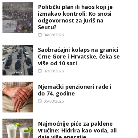
Politički plan ili haos koji je
izmakao kontroli: Ko snosi
odgovornost za juriš na
Seutu?
Posted
04/08/2026
on
Saobraćajni kolaps na granici
Crne Gore i Hrvatske, čeka se
više od 10 sati
Posted
02/08/2026
on
Njemački penzioneri rade i
do 74. godine
Posted
06/08/2026
on
Najmoćnije piće za paklene
vrućine: Hidrira kao voda, ali
daje više energije