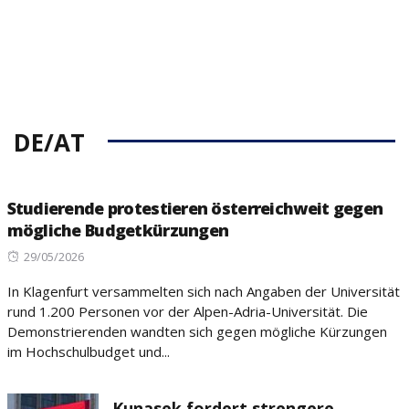
DE/AT
Studierende protestieren österreichweit gegen
mögliche Budgetkürzungen
Posted
29/05/2026
on
In Klagenfurt versammelten sich nach Angaben der Universität
rund 1.200 Personen vor der Alpen-Adria-Universität. Die
Demonstrierenden wandten sich gegen mögliche Kürzungen
im Hochschulbudget und...
Kunasek fordert strengere