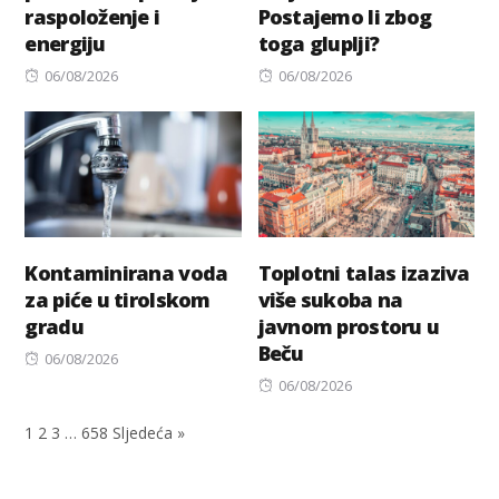
raspoloženje i
Postajemo li zbog
energiju
toga gluplji?
Posted
Posted
06/08/2026
06/08/2026
on
on
Kontaminirana voda
Toplotni talas izaziva
za piće u tirolskom
više sukoba na
gradu
javnom prostoru u
Beču
Posted
06/08/2026
on
Posted
06/08/2026
on
1
2
3
…
658
Sljedeća »