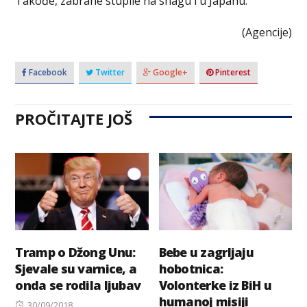
Takođe, zabrane stupile na snagu i u Japanu.
(Agencije)
Facebook
Twitter
Google+
Pinterest
PROČITAJTE JOŠ
Tramp o Džong Unu:
Bebe u zagrljaju
Sjevale su varnice, a
hobotnica:
onda se rodila ljubav
Volonterke iz BiH u
humanoj misiji
Posted
30/09/2018