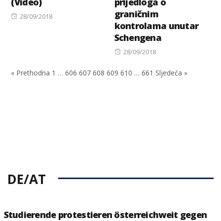
(Video)
prijedloga o
graničnim
Posted
28/09/2018
kontrolama unutar
on
Schengena
Posted
28/09/2018
on
« Prethodna
1
…
606
607
608
609
610
…
661
Sljedeća »
DE/AT
Studierende protestieren österreichweit gegen