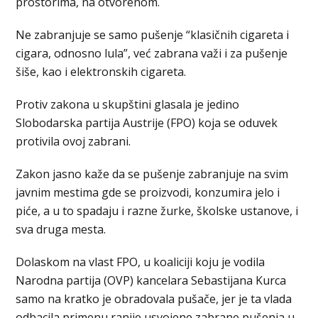
prostorima, na otvorenom.
Ne zabranjuje se samo pušenje “klasičnih cigareta i
cigara, odnosno lula”, već zabrana važi i za pušenje
šiše, kao i elektronskih cigareta.
Protiv zakona u skupštini glasala je jedino
Slobodarska partija Austrije (FPO) koja se oduvek
protivila ovoj zabrani.
Zakon jasno kaže da se pušenje zabranjuje na svim
javnim mestima gde se proizvodi, konzumira jelo i
piće, a u to spadaju i razne žurke, školske ustanove, i
sva druga mesta.
Dolaskom na vlast FPO, u koaliciji koju je vodila
Narodna partija (OVP) kancelara Sebastijana Kurca
samo na kratko je obradovala pušače, jer je ta vlada
odbacila primenu ranije usvojene zabrane pušenja u