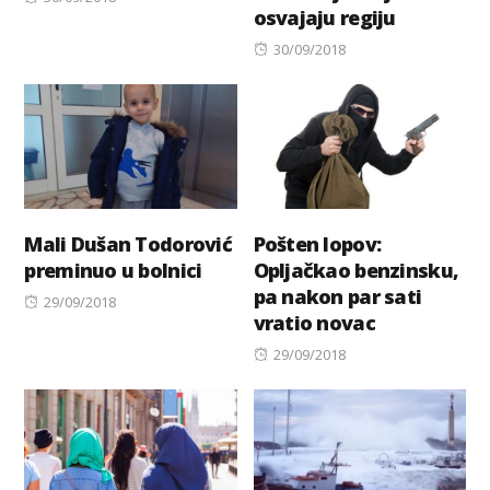
osvajaju regiju
on
Posted
30/09/2018
on
Mali Dušan Todorović
Pošten lopov:
preminuo u bolnici
Opljačkao benzinsku,
pa nakon par sati
Posted
29/09/2018
vratio novac
on
Posted
29/09/2018
on