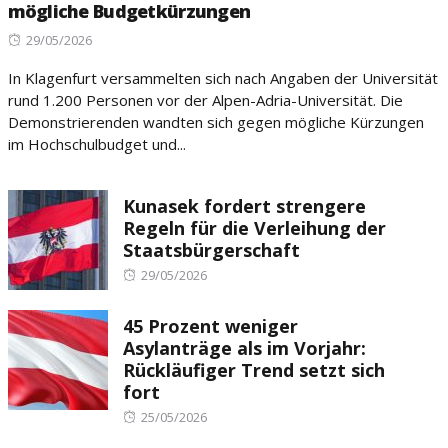
mögliche Budgetkürzungen
Posted
29/05/2026
on
In Klagenfurt versammelten sich nach Angaben der Universität
rund 1.200 Personen vor der Alpen-Adria-Universität. Die
Demonstrierenden wandten sich gegen mögliche Kürzungen
im Hochschulbudget und...
Kunasek fordert strengere
Regeln für die Verleihung der
Staatsbürgerschaft
Posted
29/05/2026
on
45 Prozent weniger
Asylanträge als im Vorjahr:
Rückläufiger Trend setzt sich
fort
Posted
25/05/2026
on