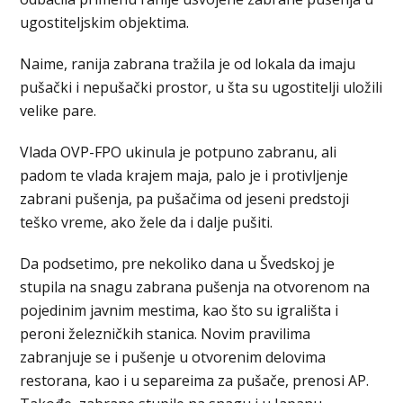
ugostiteljskim objektima.
Naime, ranija zabrana tražila je od lokala da imaju
pušački i nepušački prostor, u šta su ugostitelji uložili
velike pare.
Vlada OVP-FPO ukinula je potpuno zabranu, ali
padom te vlada krajem maja, palo je i protivljenje
zabrani pušenja, pa pušačima od jeseni predstoji
teško vreme, ako žele da i dalje pušiti.
Da podsetimo, pre nekoliko dana u Švedskoj je
stupila na snagu zabrana pušenja na otvorenom na
pojedinim javnim mestima, kao što su igrališta i
peroni železničkih stanica. Novim pravilima
zabranjuje se i pušenje u otvorenim delovima
restorana, kao i u separeima za pušače, prenosi AP.