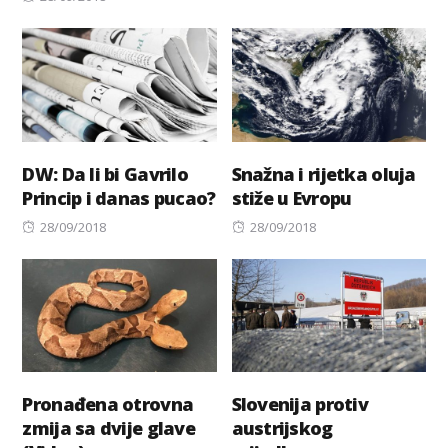
on
DW: Da li bi Gavrilo
Snažna i rijetka oluja
Princip i danas pucao?
stiže u Evropu
Posted
Posted
28/09/2018
28/09/2018
on
on
Pronađena otrovna
Slovenija protiv
zmija sa dvije glave
austrijskog