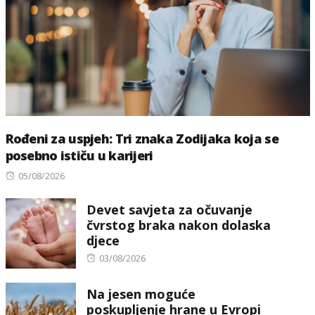
Rođeni za uspjeh: Tri znaka Zodijaka koja se
posebno ističu u karijeri
Posted
05/08/2026
on
Devet savjeta za očuvanje
čvrstog braka nakon dolaska
djece
Posted
03/08/2026
on
Na jesen moguće
poskupljenje hrane u Evropi