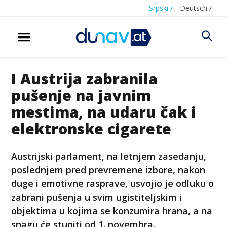
Srpski /
Deutsch /
I Austrija zabranila
pušenje na javnim
mestima, na udaru čak i
elektronske cigarete
Austrijski parlament, na letnjem zasedanju,
poslednjem pred prevremene izbore, nakon
duge i emotivne rasprave, usvojio je odluku o
zabrani pušenja u svim ugistiteljskim i
objektima u kojima se konzumira hrana, a na
snagu će stupiti od 1. novembra.