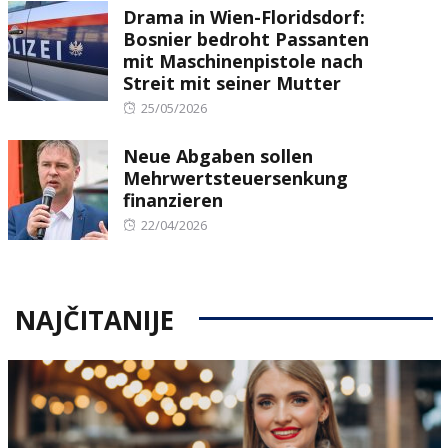
Drama in Wien-Floridsdorf:
Bosnier bedroht Passanten
mit Maschinenpistole nach
Streit mit seiner Mutter
Posted
25/05/2026
on
Neue Abgaben sollen
Mehrwertsteuersenkung
finanzieren
Posted
22/04/2026
on
NAJČITANIJE