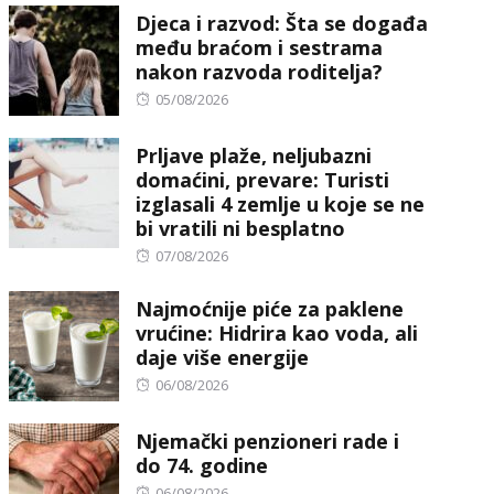
Djeca i razvod: Šta se događa
među braćom i sestrama
nakon razvoda roditelja?
Posted
05/08/2026
on
Prljave plaže, neljubazni
domaćini, prevare: Turisti
izglasali 4 zemlje u koje se ne
bi vratili ni besplatno
Posted
07/08/2026
on
Najmoćnije piće za paklene
vrućine: Hidrira kao voda, ali
daje više energije
Posted
06/08/2026
on
Njemački penzioneri rade i
do 74. godine
Posted
06/08/2026