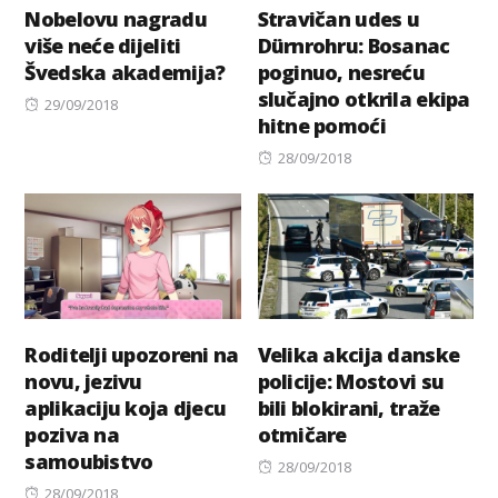
Nobelovu nagradu
Stravičan udes u
više neće dijeliti
Dürnrohru: Bosanac
Švedska akademija?
poginuo, nesreću
slučajno otkrila ekipa
Posted
29/09/2018
hitne pomoći
on
Posted
28/09/2018
on
Roditelji upozoreni na
Velika akcija danske
novu, jezivu
policije: Mostovi su
aplikaciju koja djecu
bili blokirani, traže
poziva na
otmičare
samoubistvo
Posted
28/09/2018
Posted
on
28/09/2018