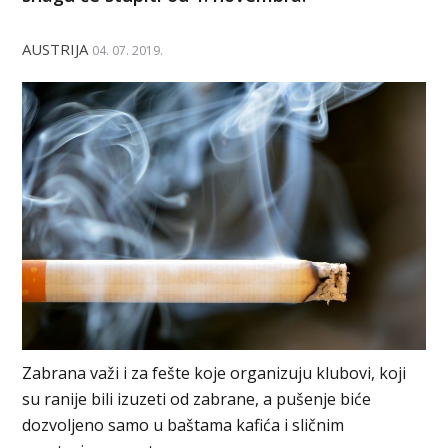
AUSTRIJA
04. 07. 2019.
Zabrana važi i za fešte koje organizuju klubovi, koji
su ranije bili izuzeti od zabrane, a pušenje biće
dozvoljeno samo u baštama kafića i sličnim