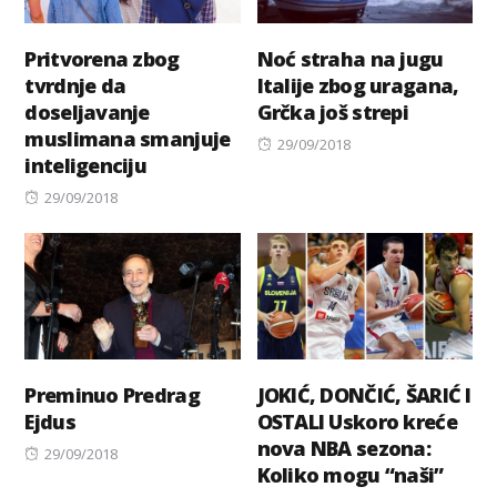
Pritvorena zbog
Noć straha na jugu
tvrdnje da
Italije zbog uragana,
doseljavanje
Grčka još strepi
muslimana smanjuje
Posted
29/09/2018
inteligenciju
on
Posted
29/09/2018
on
Preminuo Predrag
JOKIĆ, DONČIĆ, ŠARIĆ I
Ejdus
OSTALI Uskoro kreće
nova NBA sezona:
Posted
29/09/2018
Koliko mogu “naši”
on