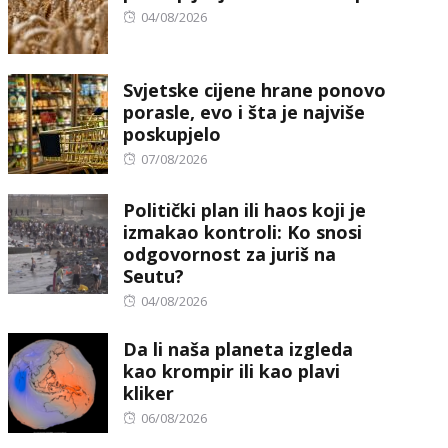
Posted
04/08/2026
on
Svjetske cijene hrane ponovo
porasle, evo i šta je najviše
poskupjelo
Posted
07/08/2026
on
Politički plan ili haos koji je
izmakao kontroli: Ko snosi
odgovornost za juriš na
Seutu?
Posted
04/08/2026
on
Da li naša planeta izgleda
kao krompir ili kao plavi
kliker
Posted
06/08/2026
on