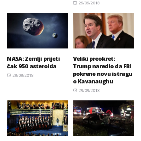
Posted
29/09/2018
on
NASA: Zemlji prijeti
Veliki preokret:
čak 950 asteroida
Trump naredio da FBI
pokrene novu istragu
Posted
29/09/2018
o Kavanaughu
on
Posted
29/09/2018
on