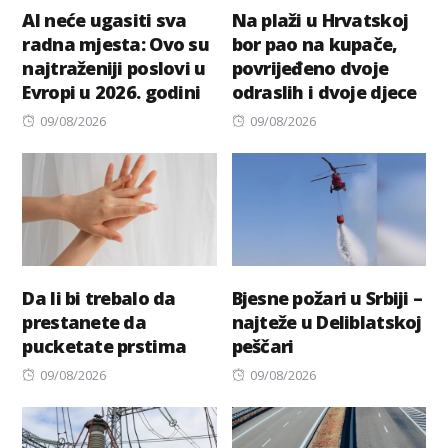
AI neće ugasiti sva
Na plaži u Hrvatskoj
radna mjesta: Ovo su
bor pao na kupače,
najtraženiji poslovi u
povrijeđeno dvoje
Evropi u 2026. godini
odraslih i dvoje djece
Posted
Posted
09/08/2026
09/08/2026
on
on
Da li bi trebalo da
Bjesne požari u Srbiji –
prestanete da
najteže u Deliblatskoj
pucketate prstima
peščari
Posted
Posted
09/08/2026
09/08/2026
on
on