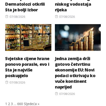
Dermatolozi otkrili
niskog vodostaja
šta je bolji izbor
rijeka
Posted
Posted
07/08/2026
07/08/2026
on
on
Svjetske cijene hrane
Jedna zemlja drži
ponovo porasle, evo i
gotovo četvrtinu
šta je najviše
ekonomije EU: Novi
poskupjelo
podaci otkrivaju ko
vuče kontinent
Posted
07/08/2026
naprijed
on
Posted
07/08/2026
on
1
2
3
…
660
Sljedeća »