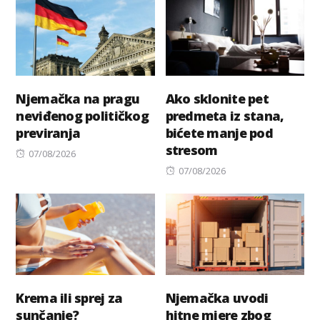
Njemačka na pragu
Ako sklonite pet
neviđenog političkog
predmeta iz stana,
previranja
bićete manje pod
stresom
Posted
07/08/2026
on
Posted
07/08/2026
on
Krema ili sprej za
Njemačka uvodi
sunčanje?
hitne mjere zbog