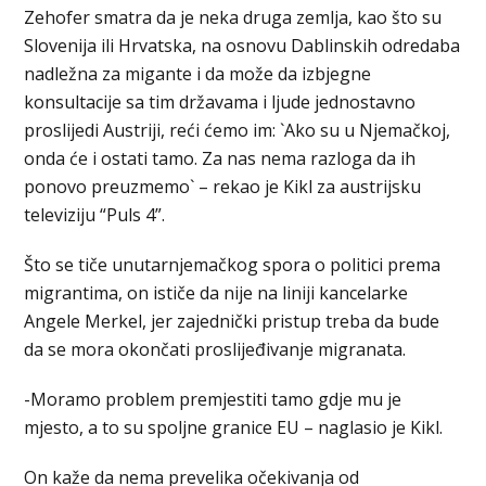
Zehofer smatra da je neka druga zemlja, kao što su
Slovenija ili Hrvatska, na osnovu Dablinskih odredaba
nadležna za migante i da može da izbjegne
konsultacije sa tim državama i ljude jednostavno
proslijedi Austriji, reći ćemo im: `Ako su u Njemačkoj,
onda će i ostati tamo. Za nas nema razloga da ih
ponovo preuzmemo` – rekao je Kikl za austrijsku
televiziju “Puls 4”.
Što se tiče unutarnjemačkog spora o politici prema
migrantima, on ističe da nije na liniji kancelarke
Angele Merkel, jer zajednički pristup treba da bude
da se mora okončati proslijeđivanje migranata.
-Moramo problem premjestiti tamo gdje mu je
mjesto, a to su spoljne granice EU – naglasio je Kikl.
On kaže da nema prevelika očekivanja od