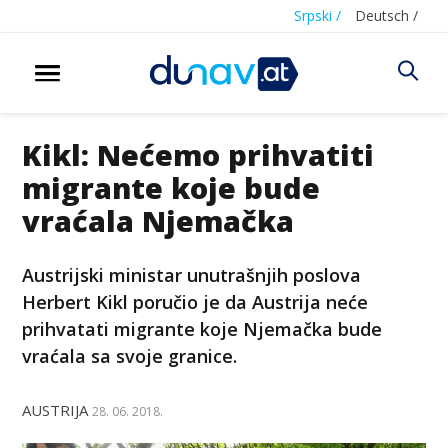
Srpski /
Deutsch /
Kikl: Nećemo prihvatiti
migrante koje bude
vraćala Njemačka
Austrijski ministar unutrašnjih poslova
Herbert Kikl poručio je da Austrija neće
prihvatati migrante koje Njemačka bude
vraćala sa svoje granice.
AUSTRIJA
28. 06. 2018.