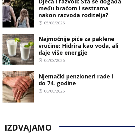
Djeca i razvod: Šta se događa
među braćom i sestrama
nakon razvoda roditelja?
Posted
05/08/2026
on
Najmoćnije piće za paklene
vrućine: Hidrira kao voda, ali
daje više energije
Posted
06/08/2026
on
Njemački penzioneri rade i
do 74. godine
Posted
06/08/2026
on
IZDVAJAMO