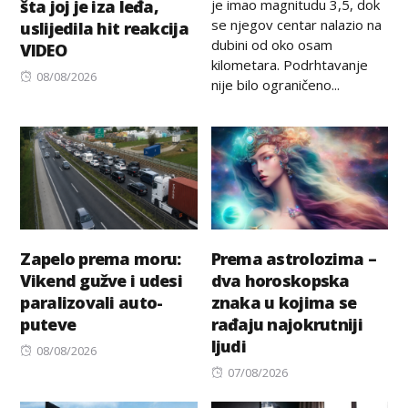
je imao magnitudu 3,5, dok
šta joj je iza leđa,
se njegov centar nalazio na
uslijedila hit reakcija
dubini od oko osam
VIDEO
kilometara. Podrhtavanje
Posted
08/08/2026
nije bilo ograničeno...
on
Zapelo prema moru:
Prema astrolozima –
Vikend gužve i udesi
dva horoskopska
paralizovali auto-
znaka u kojima se
puteve
rađaju najokrutniji
ljudi
Posted
08/08/2026
on
Posted
07/08/2026
on