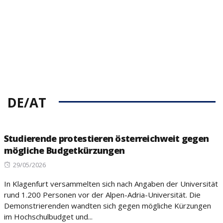
DE/AT
Studierende protestieren österreichweit gegen
mögliche Budgetkürzungen
Posted
29/05/2026
on
In Klagenfurt versammelten sich nach Angaben der Universität
rund 1.200 Personen vor der Alpen-Adria-Universität. Die
Demonstrierenden wandten sich gegen mögliche Kürzungen
im Hochschulbudget und...