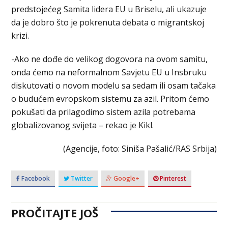
predstojećeg Samita lidera EU u Briselu, ali ukazuje
da je dobro što je pokrenuta debata o migrantskoj
krizi.
-Ako ne dođe do velikog dogovora na ovom samitu,
onda ćemo na neformalnom Savjetu EU u Insbruku
diskutovati o novom modelu sa sedam ili osam tačaka
o budućem evropskom sistemu za azil. Pritom ćemo
pokušati da prilagodimo sistem azila potrebama
globalizovanog svijeta – rekao je Kikl.
(Agencije, foto: Siniša Pašalić/RAS Srbija)
Facebook
Twitter
Google+
Pinterest
PROČITAJTE JOŠ