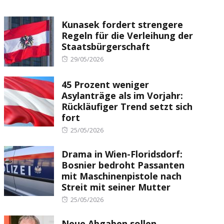
Kunasek fordert strengere
Regeln für die Verleihung der
Staatsbürgerschaft
Posted
29/05/2026
on
45 Prozent weniger
Asylanträge als im Vorjahr:
Rückläufiger Trend setzt sich
fort
Posted
25/05/2026
on
Drama in Wien-Floridsdorf:
Bosnier bedroht Passanten
mit Maschinenpistole nach
Streit mit seiner Mutter
Posted
25/05/2026
on
Neue Abgaben sollen