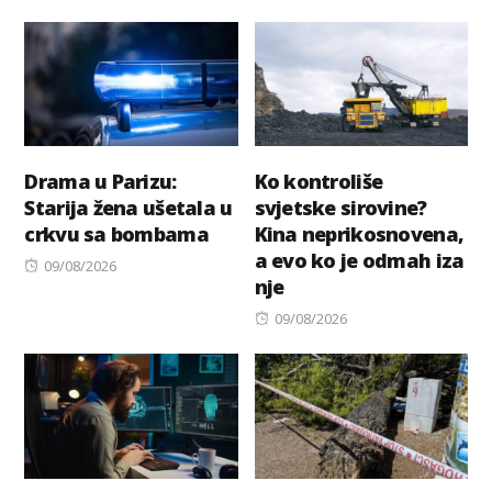
Drama u Parizu:
Ko kontroliše
Starija žena ušetala u
svjetske sirovine?
crkvu sa bombama
Kina neprikosnovena,
a evo ko je odmah iza
Posted
09/08/2026
nje
on
Posted
09/08/2026
on