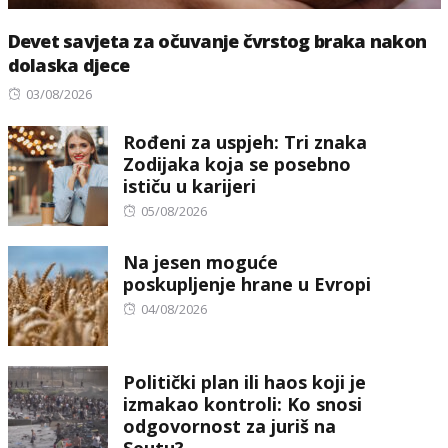
Devet savjeta za očuvanje čvrstog braka nakon
dolaska djece
Posted
03/08/2026
on
Rođeni za uspjeh: Tri znaka
Zodijaka koja se posebno
ističu u karijeri
Posted
05/08/2026
on
Na jesen moguće
poskupljenje hrane u Evropi
Posted
04/08/2026
on
Politički plan ili haos koji je
izmakao kontroli: Ko snosi
odgovornost za juriš na
Seutu?