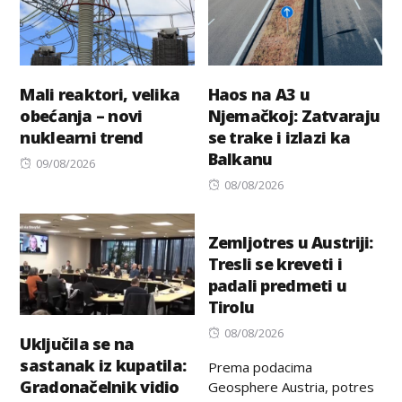
Mali reaktori, velika
Haos na A3 u
obećanja – novi
Njemačkoj: Zatvaraju
nuklearni trend
se trake i izlazi ka
Balkanu
Posted
09/08/2026
on
Posted
08/08/2026
on
Zemljotres u Austriji:
Tresli se kreveti i
padali predmeti u
Tirolu
Posted
08/08/2026
Uključila se na
on
sastanak iz kupatila:
Prema podacima
Gradonačelnik vidio
Geosphere Austria, potres