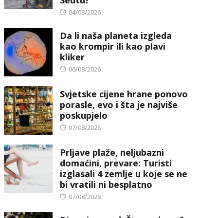
Posted
04/08/2026
on
Da li naša planeta izgleda
kao krompir ili kao plavi
kliker
Posted
06/08/2026
on
Svjetske cijene hrane ponovo
porasle, evo i šta je najviše
poskupjelo
Posted
07/08/2026
on
Prljave plaže, neljubazni
domaćini, prevare: Turisti
izglasali 4 zemlje u koje se ne
bi vratili ni besplatno
Posted
07/08/2026
on