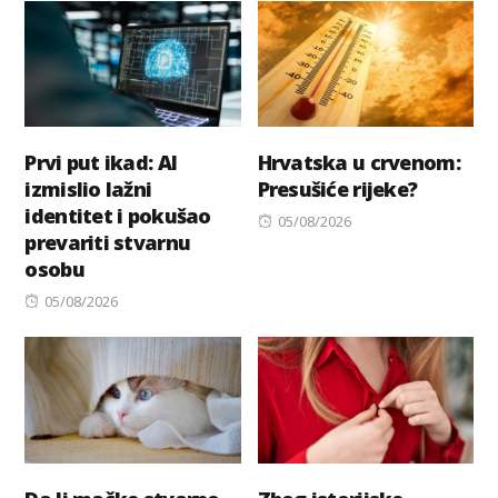
Prvi put ikad: AI
Hrvatska u crvenom:
izmislio lažni
Presušiće rijeke?
identitet i pokušao
Posted
05/08/2026
prevariti stvarnu
on
osobu
Posted
05/08/2026
on