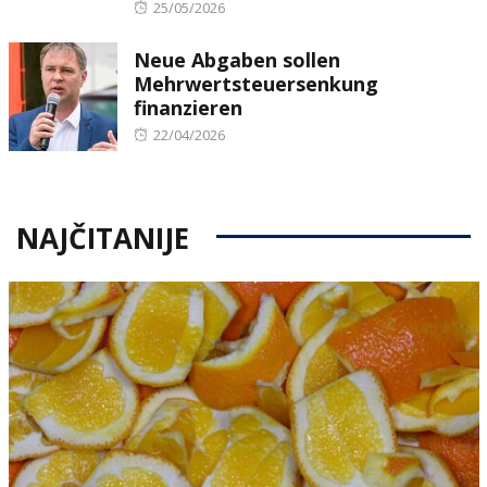
Posted
25/05/2026
on
Neue Abgaben sollen
Mehrwertsteuersenkung
finanzieren
Posted
22/04/2026
on
NAJČITANIJE