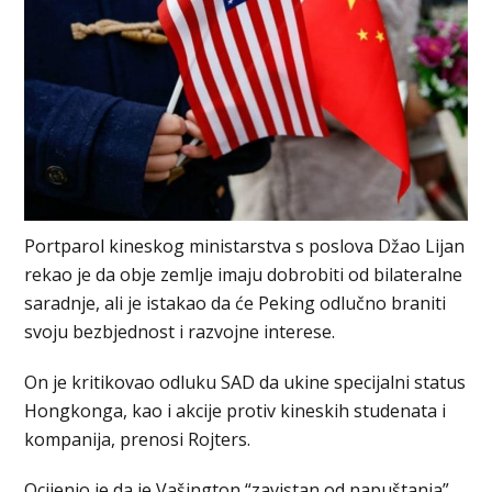
Portparol kineskog ministarstva s poslova Džao Lijan
rekao je da obje zemlje imaju dobrobiti od bilateralne
saradnje, ali je istakao da će Peking odlučno braniti
svoju bezbjednost i razvojne interese.
On je kritikovao odluku SAD da ukine specijalni status
Hongkonga, kao i akcije protiv kineskih studenata i
kompanija, prenosi Rojters.
Ocijenio je da je Vašington “zavistan od napuštanja”,