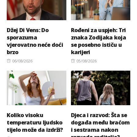
Džej Di Vens: Do
Rođeni za uspjeh: Tri
sporazuma
znaka Zodijaka koja
vjerovatno neće doći
se posebno ističu u
brzo
karijeri
Posted
Posted
06/08/2026
05/08/2026
on
on
Koliko visoku
Djeca i razvod: Šta se
temperaturu ljudsko
događa među braćom
tijelo može da izdrži?
i sestrama nakon