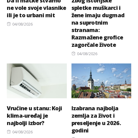
Da li mačke stvarno
Zbog istorijske
ne vole svoje vlasnike
spletke muškarci i
ili je to urbani mit
žene imaju dugmad
na suprotnim
Posted
04/08/2026
stranama:
on
Razmažene grofice
zagorčale živote
Posted
04/08/2026
on
Vrućine u stanu: Koji
Izabrana najbolja
klima-uređaj je
zemlja za život i
najbolji izbor?
preseljenje u 2026.
godini
Posted
04/08/2026