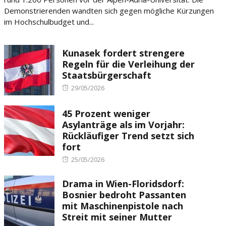
Demonstrierenden wandten sich gegen mögliche Kürzungen
im Hochschulbudget und...
Kunasek fordert strengere
Regeln für die Verleihung der
Staatsbürgerschaft
Posted
29/05/2026
on
45 Prozent weniger
Asylanträge als im Vorjahr:
Rückläufiger Trend setzt sich
fort
Posted
25/05/2026
on
Drama in Wien-Floridsdorf:
Bosnier bedroht Passanten
mit Maschinenpistole nach
Streit mit seiner Mutter