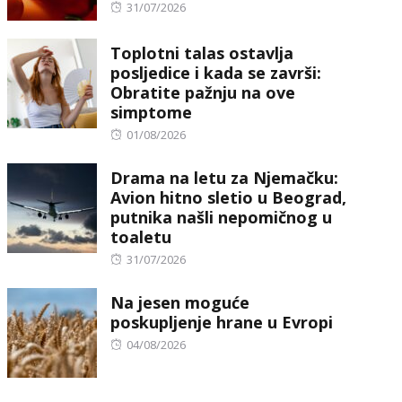
Posted
31/07/2026
on
Toplotni talas ostavlja
posljedice i kada se završi:
Obratite pažnju na ove
simptome
Posted
01/08/2026
on
Drama na letu za Njemačku:
Avion hitno sletio u Beograd,
putnika našli nepomičnog u
toaletu
Posted
31/07/2026
on
Na jesen moguće
poskupljenje hrane u Evropi
Posted
04/08/2026
on