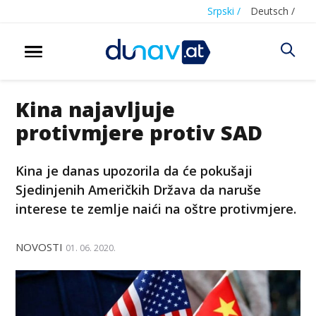
Srpski /
Deutsch /
Kina najavljuje
protivmjere protiv SAD
Kina je danas upozorila da će pokušaji
Sjedinjenih Američkih Država da naruše
interese te zemlje naići na oštre protivmjere.
NOVOSTI
01. 06. 2020.