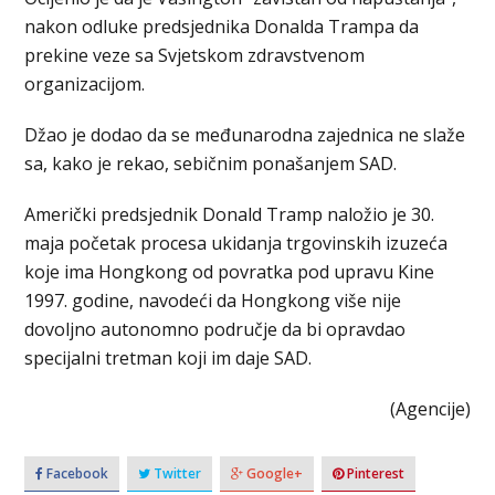
nakon odluke predsjednika Donalda Trampa da
prekine veze sa Svjetskom zdravstvenom
organizacijom.
Džao je dodao da se međunarodna zajednica ne slaže
sa, kako je rekao, sebičnim ponašanjem SAD.
Američki predsjednik Donald Tramp naložio je 30.
maja početak procesa ukidanja trgovinskih izuzeća
koje ima Hongkong od povratka pod upravu Kine
1997. godine, navodeći da Hongkong više nije
dovoljno autonomno područje da bi opravdao
specijalni tretman koji im daje SAD.
(Agencije)
Facebook
Twitter
Google+
Pinterest