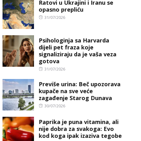
Ratovi u Ukrajini i Iranu se
opasno prepliću
Posted
31/07/2026
on
Psihologinja sa Harvarda
dijeli pet fraza koje
signaliziraju da je vaša veza
gotova
Posted
31/07/2026
on
Previše urina: Beč upozorava
kupače na sve veće
zagađenje Starog Dunava
Posted
30/07/2026
on
Paprika je puna vitamina, ali
nije dobra za svakoga: Evo
kod koga ipak izaziva tegobe