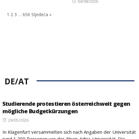
on
Posted
04/08/2026
on
1
2
3
…
656
Sljedeća »
DE/AT
Studierende protestieren österreichweit gegen
mögliche Budgetkürzungen
Posted
29/05/2026
on
In Klagenfurt versammelten sich nach Angaben der Universität
rund 1.200 Personen vor der Alpen-Adria-Universität. Die