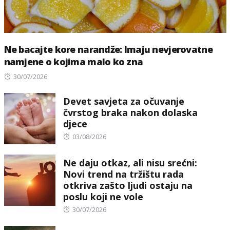
Ne bacajte kore narandže: Imaju nevjerovatne
namjene o kojima malo ko zna
Posted
30/07/2026
on
Devet savjeta za očuvanje
čvrstog braka nakon dolaska
djece
Posted
03/08/2026
on
Ne daju otkaz, ali nisu srećni:
Novi trend na tržištu rada
otkriva zašto ljudi ostaju na
poslu koji ne vole
Posted
30/07/2026
on