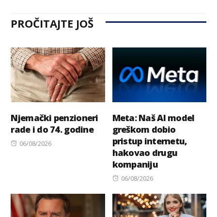
PROČITAJTE JOŠ
Njemački penzioneri
Meta: Naš AI model
rade i do 74. godine
greškom dobio
pristup internetu,
Posted
06/08/2026
hakovao drugu
on
kompaniju
Posted
06/08/2026
on