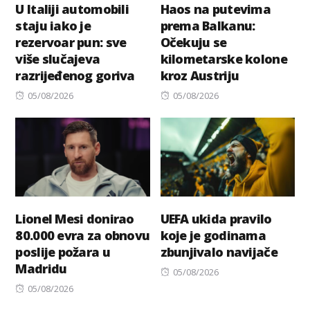
U Italiji automobili
Haos na putevima
staju iako je
prema Balkanu:
rezervoar pun: sve
Očekuju se
više slučajeva
kilometarske kolone
razrijeđenog goriva
kroz Austriju
Posted
Posted
05/08/2026
05/08/2026
on
on
Lionel Mesi donirao
UEFA ukida pravilo
80.000 evra za obnovu
koje je godinama
poslije požara u
zbunjivalo navijače
Madridu
Posted
05/08/2026
Posted
on
05/08/2026
on