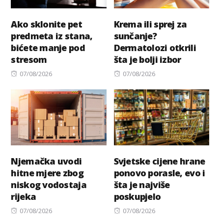
Ako sklonite pet
Krema ili sprej za
predmeta iz stana,
sunčanje?
bićete manje pod
Dermatolozi otkrili
stresom
šta je bolji izbor
Posted
Posted
07/08/2026
07/08/2026
on
on
Njemačka uvodi
Svjetske cijene hrane
hitne mjere zbog
ponovo porasle, evo i
niskog vodostaja
šta je najviše
rijeka
poskupjelo
Posted
Posted
07/08/2026
07/08/2026