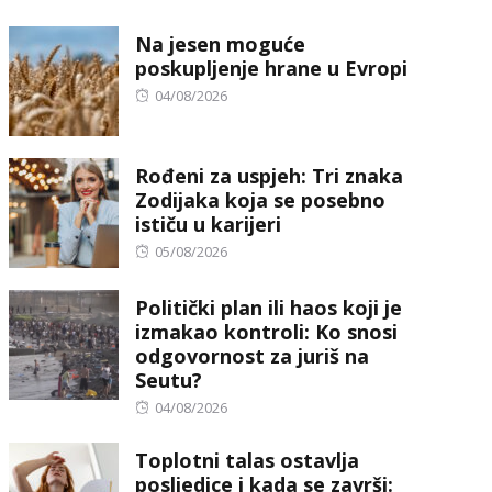
on
Na jesen moguće
poskupljenje hrane u Evropi
Posted
04/08/2026
on
Rođeni za uspjeh: Tri znaka
Zodijaka koja se posebno
ističu u karijeri
Posted
05/08/2026
on
Politički plan ili haos koji je
izmakao kontroli: Ko snosi
odgovornost za juriš na
Seutu?
Posted
04/08/2026
on
Toplotni talas ostavlja
posljedice i kada se završi: