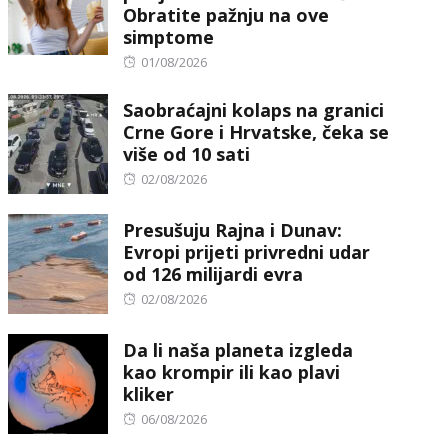
Obratite pažnju na ove
simptome
Posted
01/08/2026
on
Saobraćajni kolaps na granici
Crne Gore i Hrvatske, čeka se
više od 10 sati
Posted
02/08/2026
on
Presušuju Rajna i Dunav:
Evropi prijeti privredni udar
od 126 milijardi evra
Posted
02/08/2026
on
Da li naša planeta izgleda
kao krompir ili kao plavi
kliker
Posted
06/08/2026
on