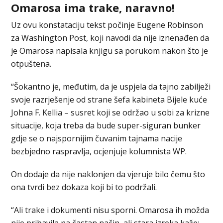
Omarosa ima trake, naravno!
Uz ovu konstataciju tekst počinje Eugene Robinson
za Washington Post, koji navodi da nije iznenađen da
je Omarosa napisala knjigu sa porukom nakon što je
otpuštena.
“Šokantno je, međutim, da je uspjela da tajno zabilježi
svoje razrješenje od strane šefa kabineta Bijele kuće
Johna F. Kellia – susret koji se održao u sobi za krizne
situacije, koja treba da bude super-siguran bunker
gdje se o najspornijim čuvanim tajnama nacije
bezbjedno raspravlja, ocjenjuje kolumnista WP.
On dodaje da nije naklonjen da vjeruje bilo čemu što
ona tvrdi bez dokaza koji bi to podržali.
“Ali trake i dokumenti nisu sporni. Omarosa ih možda
nije pribavila na častan način, ali stara izreka kaže: