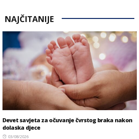
NAJČITANIJE
Devet savjeta za očuvanje čvrstog braka nakon
dolaska djece
Posted
03/08/2026