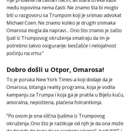
među lopovima nema časti. Ne znamo šta bi moglo
biti u razgovoru sa Trumpom koji je snimao advokat
Michael Coen. Ne znamo koliko je drugih snimaka
Omarosa mogla da napravi… Ono što znamo je zašto
ljudi iz Trumpovog okruženja smatraju da im je
potrebno takvo osiguranje: besčašće i nelojalnost
počinju na vrhu.”
Dobro došli u Otpor, Omarosa!
To je poruka New York Times-a koji dodaje da je
Omarosa, bitanga reality programa, koja je vodila
kampanju za Trumpa i koja ga je pratila u Bijelu kuću,
amoralna, nepoštena, plaćena folirantkinja.
“Po ovom je ona slična ljudima iz Trumpovog
okruženja. Ono što je razlikuje od njih je da ona može
da dovede do toga da se sramota slegne”, tvrdi NYT i