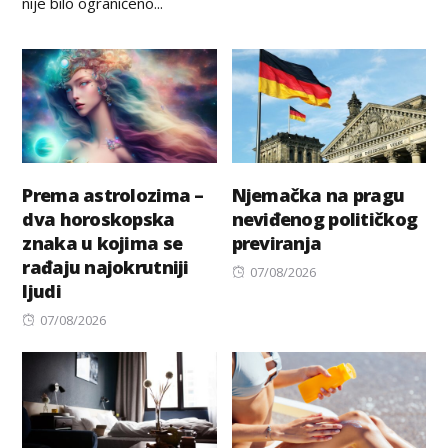
nije bilo ograničeno...
Prema astrolozima –
Njemačka na pragu
dva horoskopska
neviđenog političkog
znaka u kojima se
previranja
rađaju najokrutniji
Posted
07/08/2026
ljudi
on
Posted
07/08/2026
on