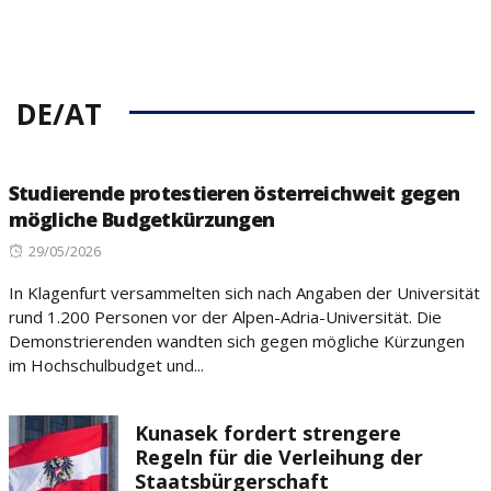
DE/AT
Studierende protestieren österreichweit gegen
mögliche Budgetkürzungen
Posted
29/05/2026
on
In Klagenfurt versammelten sich nach Angaben der Universität
rund 1.200 Personen vor der Alpen-Adria-Universität. Die
Demonstrierenden wandten sich gegen mögliche Kürzungen
im Hochschulbudget und...
Kunasek fordert strengere
Regeln für die Verleihung der
Staatsbürgerschaft