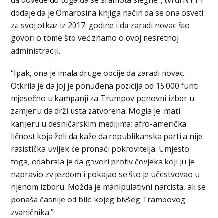
dodaje da je Omarosina knjiga način da se ona osveti
za svoj otkaz iz 2017. godine i da zaradi novac što
govori o tome što već znamo o ovoj nesretnoj
administraciji.
“Ipak, ona je imala druge opcije da zaradi novac.
Otkrila je da joj je ponuđena pozicija od 15.000 funti
mjesečno u kampanji za Trumpov ponovni izbor u
zamjenu da drži usta zatvorena. Mogla je imati
karijeru u desničarskim medijima; afro-američka
ličnost koja želi da kaže da republikanska partija nije
rasistička uvijek će pronaći pokrovitelja. Umjesto
toga, odabrala je da govori protiv čovjeka koji ju je
napravio zvijezdom i pokajao se što je učestvovao u
njenom izboru. Možda je manipulativni narcista, ali se
ponaša časnije od bilo kojeg bivšeg Trampovog
zvaničnika.”