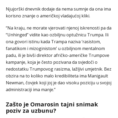
Njujorški dnevnik dodaje da nema sumnje da ona ima
korisno znanje o američkoj vladajućoj kliki.
“Na kraju, ne morate vjerovati njenoj iskrenosti pa da
“Unhinged” vidite kao ozbiljnu optužnicu Trumpa. Ili
ona govori istinu kada Trampa naziva ‘rasistom,
fanatikom i mizoginistom’ u ozbiljnom mentalnom
padu, ili je bivši direktor afričko-američke Trumpove
kampanje, koja je često pozivana da svjedoči o
nedostatku Trumpovog rasizma, lažljivi umjetnik. Bez
obzira na to koliko malo kredibiliteta ima Manigault
Newman, čovjek koji joj je dao visoku poziciju u svojoj
administraciji ima manje.”
Zašto je Omarosin tajni snimak
poziv za uzbunu?