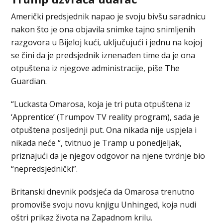
Američki predsjednik napao je svoju bivšu saradnicu
nakon što je ona objavila snimke tajno snimljenih
razgovora u Bijeloj kući, uključujući i jednu na kojoj
se čini da je predsjednik iznenađen time da je ona
otpuštena iz njegove administracije, piše The
Guardian.
“Luckasta Omarosa, koja je tri puta otpuštena iz
‘Apprentice’ (Trumpov TV reality program), sada je
otpuštena posljednji put. Ona nikada nije uspjela i
nikada neće “, tvitnuo je Tramp u ponedjeljak,
priznajući da je njegov odgovor na njene tvrdnje bio
“nepredsjednički”.
Britanski dnevnik podsjeća da Omarosa trenutno
promoviše svoju novu knjigu Unhinged, koja nudi
oštri prikaz života na Zapadnom krilu.