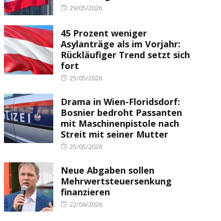
Posted
29/05/2026
on
45 Prozent weniger
Asylanträge als im Vorjahr:
Rückläufiger Trend setzt sich
fort
Posted
25/05/2026
on
Drama in Wien-Floridsdorf:
Bosnier bedroht Passanten
mit Maschinenpistole nach
Streit mit seiner Mutter
Posted
25/05/2026
on
Neue Abgaben sollen
Mehrwertsteuersenkung
finanzieren
Posted
22/04/2026
on