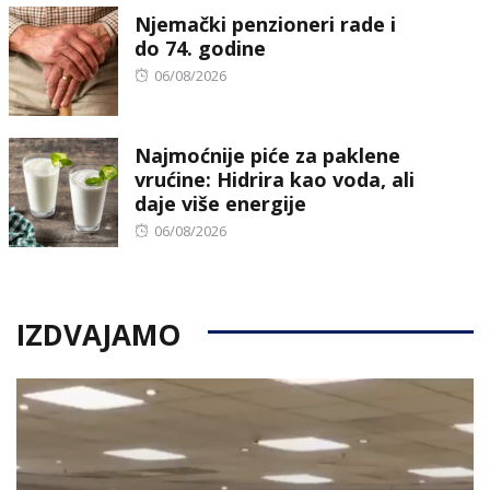
Njemački penzioneri rade i
do 74. godine
Posted
06/08/2026
on
Najmoćnije piće za paklene
vrućine: Hidrira kao voda, ali
daje više energije
Posted
06/08/2026
on
IZDVAJAMO