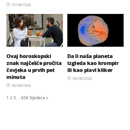
Posted
on
07/08/2026
on
Ovaj horoskopski
Da li naša planeta
znak najčešće pročita
izgleda kao krompir
čovjeka u prvih pet
ili kao plavi kliker
minuta
Posted
06/08/2026
Posted
on
06/08/2026
on
1
2
3
…
658
Sljedeća »