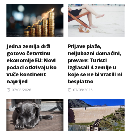
on
on
Jedna zemlja drži
Prljave plaže,
gotovo četvrtinu
neljubazni domaćini,
ekonomije EU: Novi
prevare: Turisti
podaci otkrivaju ko
izglasali 4 zemlje u
vuče kontinent
koje se ne bi vratili ni
naprijed
besplatno
Posted
Posted
07/08/2026
07/08/2026
on
on