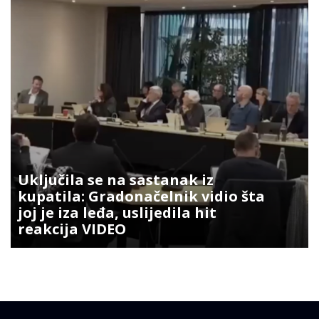
Uključila se na sastanak iz
kupatila: Gradonačelnik vidio šta
joj je iza leđa, uslijedila hit
reakcija VIDEO