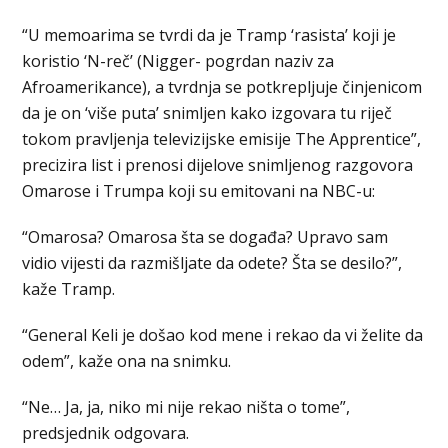
“U memoarima se tvrdi da je Tramp ‘rasista’ koji je
koristio ‘N-reč’ (Nigger- pogrdan naziv za
Afroamerikance), a tvrdnja se potkrepljuje činjenicom
da je on ‘više puta’ snimljen kako izgovara tu riječ
tokom pravljenja televizijske emisije The Apprentice”,
precizira list i prenosi dijelove snimljenog razgovora
Omarose i Trumpa koji su emitovani na NBC-u:
“Omarosa? Omarosa šta se događa? Upravo sam
vidio vijesti da razmišljate da odete? Šta se desilo?”,
kaže Tramp.
“General Keli je došao kod mene i rekao da vi želite da
odem”, kaže ona na snimku.
“Ne… Ja, ja, niko mi nije rekao ništa o tome”,
predsjednik odgovara.