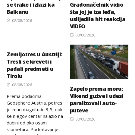
se trake i izlazi ka
Gradonačelnik vidio
Balkanu
šta joj je iza leđa,
uslijedila hit reakcija
Posted
08/08/2026
VIDEO
on
Posted
08/08/2026
on
Zemljotres u Austriji:
Tresli se kreveti i
padali predmeti u
Tirolu
Posted
08/08/2026
Zapelo prema moru:
on
Vikend gužve i udesi
Prema podacima
paralizovali auto-
Geosphere Austria, potres
je imao magnitudu 3,5, dok
puteve
se njegov centar nalazio na
Posted
08/08/2026
dubini od oko osam
on
kilometara. Podrhtavanje