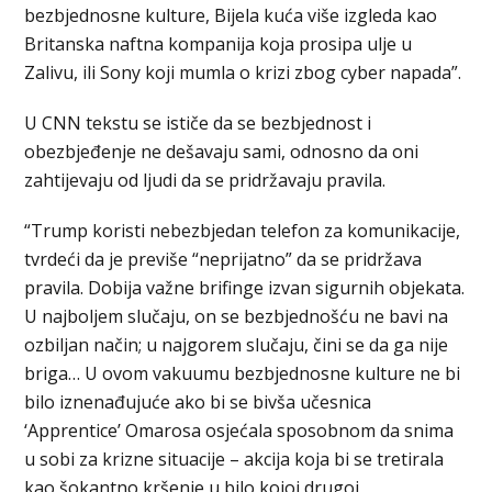
bezbjednosne kulture, Bijela kuća više izgleda kao
Britanska naftna kompanija koja prosipa ulje u
Zalivu, ili Sony koji mumla o krizi zbog cyber napada”.
U CNN tekstu se ističe da se bezbjednost i
obezbjeđenje ne dešavaju sami, odnosno da oni
zahtijevaju od ljudi da se pridržavaju pravila.
“Trump koristi nebezbjedan telefon za komunikacije,
tvrdeći da je previše “neprijatno” da se pridržava
pravila. Dobija važne brifinge izvan sigurnih objekata.
U najboljem slučaju, on se bezbjednošću ne bavi na
ozbiljan način; u najgorem slučaju, čini se da ga nije
briga… U ovom vakuumu bezbjednosne kulture ne bi
bilo iznenađujuće ako bi se bivša učesnica
‘Apprentice’ Omarosa osjećala sposobnom da snima
u sobi za krizne situacije – akcija koja bi se tretirala
kao šokantno kršenje u bilo kojoj drugoj