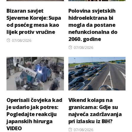
Bizaran savjet
Polovina svjetskih
Sjeverne Koreje: Supa
hidroelektrana bi
od psećeg mesa kao
mogla da postane
lijek protiv vrućine
nefunkcionalna do
2060. godine
Posted
07/08/2026
on
Posted
07/08/2026
on
Operisali čovjeka kad
Vikend kolaps na
je udario jak potres:
granicama: Gdje su
Pogledajte reakciju
najveća zadržavanja
japanskih hirurga
pri izlasku iz BiH?
VIDEO
Posted
07/08/2026