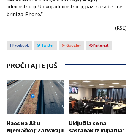
administraciji. U ovoj administraciji, pazi na sebe i ne
brini za iPhone.”
(RSE)
Facebook
Twitter
Google+
Pinterest
PROČITAJTE JOŠ
Haos na A3 u
Uključila se na
Njemačkoj: Zatvaraju
sastanak iz kupatila: