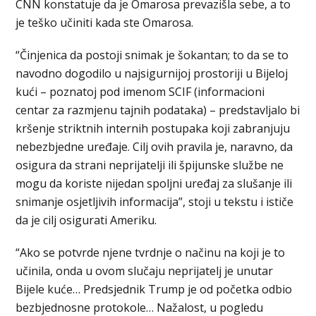
CNN konstatuje da je Omarosa prevazišla sebe, a to
je teško učiniti kada ste Omarosa.
“Činjenica da postoji snimak je šokantan; to da se to
navodno dogodilo u najsigurnijoj prostoriji u Bijeloj
kući – poznatoj pod imenom SCIF (informacioni
centar za razmjenu tajnih podataka) – predstavljalo bi
kršenje striktnih internih postupaka koji zabranjuju
nebezbjedne uređaje. Cilj ovih pravila je, naravno, da
osigura da strani neprijatelji ili špijunske službe ne
mogu da koriste nijedan spoljni uređaj za slušanje ili
snimanje osjetljivih informacija”, stoji u tekstu i ističe
da je cilj osigurati Ameriku.
“Ako se potvrde njene tvrdnje o načinu na koji je to
učinila, onda u ovom slučaju neprijatelj je unutar
Bijele kuće… Predsjednik Trump je od početka odbio
bezbjednosne protokole… Nažalost, u pogledu