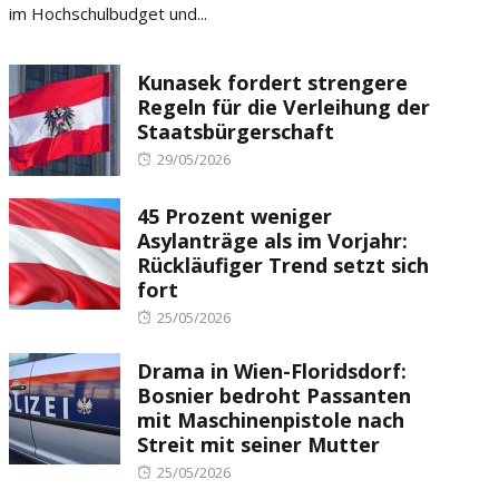
im Hochschulbudget und...
Kunasek fordert strengere
Regeln für die Verleihung der
Staatsbürgerschaft
Posted
29/05/2026
on
45 Prozent weniger
Asylanträge als im Vorjahr:
Rückläufiger Trend setzt sich
fort
Posted
25/05/2026
on
Drama in Wien-Floridsdorf:
Bosnier bedroht Passanten
mit Maschinenpistole nach
Streit mit seiner Mutter
Posted
25/05/2026
on