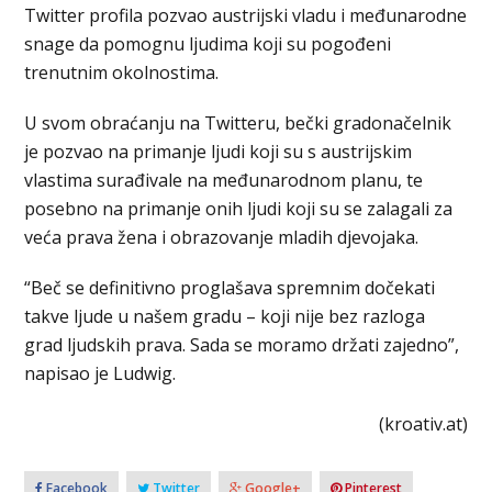
Twitter profila pozvao austrijski vladu i međunarodne
snage da pomognu ljudima koji su pogođeni
trenutnim okolnostima.
U svom obraćanju na Twitteru, bečki gradonačelnik
je pozvao na primanje ljudi koji su s austrijskim
vlastima surađivale na međunarodnom planu, te
posebno na primanje onih ljudi koji su se zalagali za
veća prava žena i obrazovanje mladih djevojaka.
“Beč se definitivno proglašava spremnim dočekati
takve ljude u našem gradu – koji nije bez razloga
grad ljudskih prava. Sada se moramo držati zajedno”,
napisao je Ludwig.
(kroativ.at)
Facebook
Twitter
Google+
Pinterest