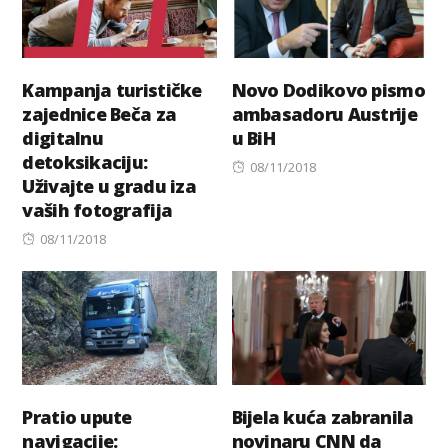
Kampanja turističke
Novo Dodikovo pismo
zajednice Beča za
ambasadoru Austrije
digitalnu
u BiH
detoksikaciju:
Posted
08/11/2018
Uživajte u gradu iza
on
vaših fotografija
Posted
08/11/2018
on
Pratio upute
Bijela kuća zabranila
navigacije:
novinaru CNN da