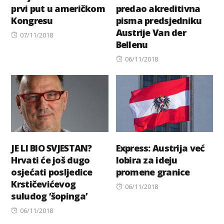
prvi put u američkom
predao akreditivna
Kongresu
pisma predsjedniku
Austrije Van der
Posted
07/11/2018
Bellenu
on
Posted
06/11/2018
on
JE LI BIO SVJESTAN?
Express: Austrija već
Hrvati će još dugo
lobira za ideju
osjećati posljedice
promene granice
Krstičevićevog
Posted
06/11/2018
suludog ‘šopinga’
on
Posted
06/11/2018
on