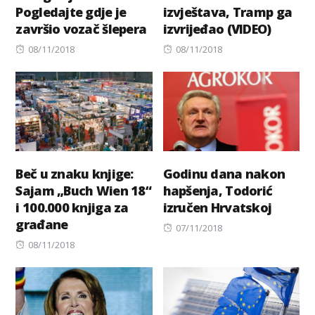
Pogledajte gdje je
izvještava, Tramp ga
završio vozač šlepera
izvrijeđao (VIDEO)
Posted
Posted
08/11/2018
08/11/2018
on
on
Beč u znaku knjige:
Godinu dana nakon
Sajam „Buch Wien 18“
hapšenja, Todorić
i 100.000 knjiga za
izručen Hrvatskoj
građane
Posted
07/11/2018
Posted
on
08/11/2018
on