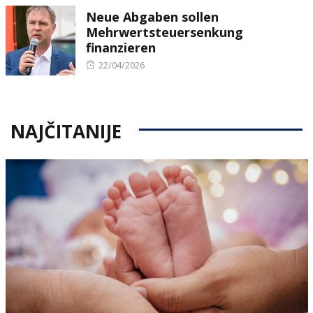
Neue Abgaben sollen
Mehrwertsteuersenkung
finanzieren
Posted
22/04/2026
on
NAJČITANIJE