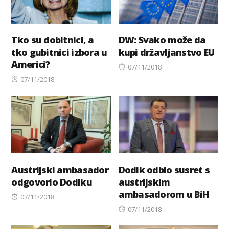
Tko su dobitnici, a
DW: Svako može da
tko gubitnici izbora u
kupi državljanstvo EU
Americi?
Posted
07/11/2018
Posted
on
07/11/2018
on
Austrijski ambasador
Dodik odbio susret s
odgovorio Dodiku
austrijskim
ambasadorom u BiH
Posted
07/11/2018
on
Posted
07/11/2018
on