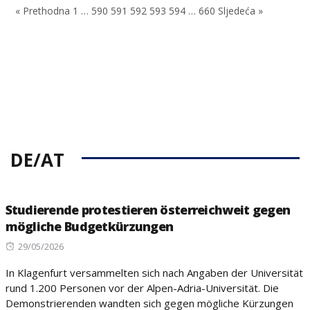
« Prethodna
1
…
590
591
592
593
594
…
660
Sljedeća »
DE/AT
Studierende protestieren österreichweit gegen
mögliche Budgetkürzungen
Posted
29/05/2026
on
In Klagenfurt versammelten sich nach Angaben der Universität
rund 1.200 Personen vor der Alpen-Adria-Universität. Die
Demonstrierenden wandten sich gegen mögliche Kürzungen