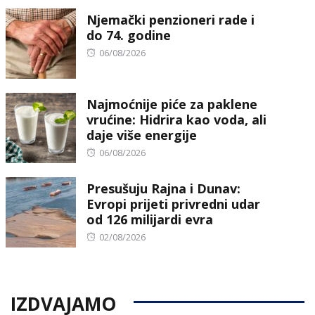
Njemački penzioneri rade i
do 74. godine
Posted
06/08/2026
on
Najmoćnije piće za paklene
vrućine: Hidrira kao voda, ali
daje više energije
Posted
06/08/2026
on
Presušuju Rajna i Dunav:
Evropi prijeti privredni udar
od 126 milijardi evra
Posted
02/08/2026
on
IZDVAJAMO