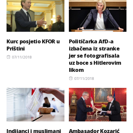
Kurc posjetio KFOR u
Političarka AfD-a
Prištini
izbačena iz stranke
jer se fotografisala
Posted
07/11/2018
uz boce s Hitlerovim
on
likom
Posted
07/11/2018
on
Indijanci i muslimani
Ambasador Kozarić