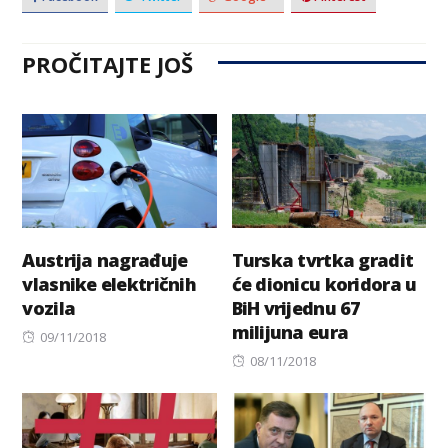
PROČITAJTE JOŠ
Austrija nagrađuje
Turska tvrtka gradit
vlasnike električnih
će dionicu koridora u
vozila
BiH vrijednu 67
milijuna eura
Posted
09/11/2018
on
Posted
08/11/2018
on