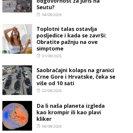
odgovornost za juriš na
Seutu?
Posted
04/08/2026
on
Toplotni talas ostavlja
posljedice i kada se završi:
Obratite pažnju na ove
simptome
Posted
01/08/2026
on
Saobraćajni kolaps na granici
Crne Gore i Hrvatske, čeka se
više od 10 sati
Posted
02/08/2026
on
Da li naša planeta izgleda
kao krompir ili kao plavi
kliker
Posted
06/08/2026
on