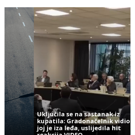
Uključila se na sastanak iz
kupatila: Gradonačelnik vidio šta
joj je iza leđa, uslijedila hit
reakcija VIDEO