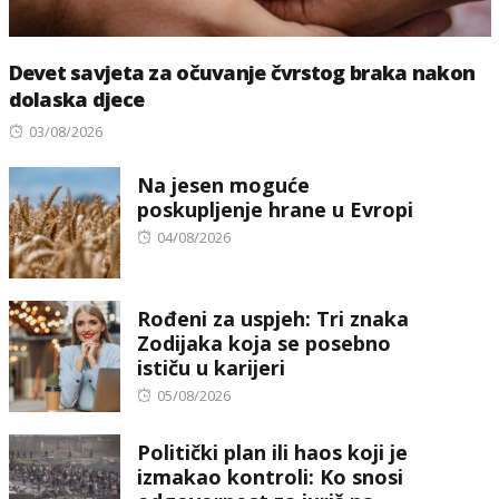
Devet savjeta za očuvanje čvrstog braka nakon
dolaska djece
Posted
03/08/2026
on
Na jesen moguće
poskupljenje hrane u Evropi
Posted
04/08/2026
on
Rođeni za uspjeh: Tri znaka
Zodijaka koja se posebno
ističu u karijeri
Posted
05/08/2026
on
Politički plan ili haos koji je
izmakao kontroli: Ko snosi