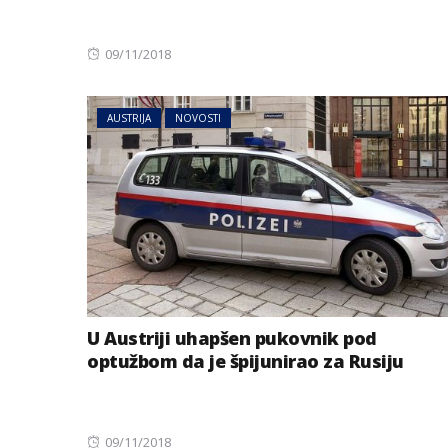
Posted
09/11/2018
on
AUSTRIJA
NOVOSTI
U Austriji uhapšen pukovnik pod
optužbom da je špijunirao za Rusiju
Posted
09/11/2018