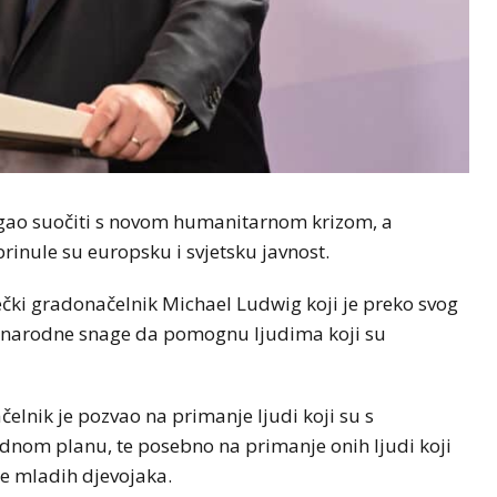
ogao suočiti s novom humanitarnom krizom, a
inule su europsku i svjetsku javnost.
bečki gradonačelnik Michael Ludwig koji je preko svog
eđunarodne snage da pomognu ljudima koji su
elnik je pozvao na primanje ljudi koji su s
dnom planu, te posebno na primanje onih ljudi koji
je mladih djevojaka.