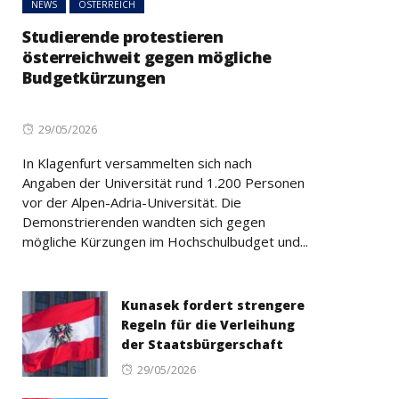
NEWS
ÖSTERREICH
Studierende protestieren
österreichweit gegen mögliche
Budgetkürzungen
Posted
29/05/2026
on
In Klagenfurt versammelten sich nach
Angaben der Universität rund 1.200 Personen
vor der Alpen-Adria-Universität. Die
Demonstrierenden wandten sich gegen
mögliche Kürzungen im Hochschulbudget und...
Kunasek fordert strengere
Regeln für die Verleihung
der Staatsbürgerschaft
Posted
29/05/2026
on