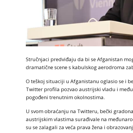
Stručnjaci predviđaju da bi se Afganistan m
dramatične scene s kabulskog aerodroma zabr
O teškoj situaciji u Afganistanu oglasio se i 
Twitter profila pozvao austrijski vladu i m
pogođeni trenutnim okolnostima.
U svom obraćanju na Twitteru, bečki gradonač
austrijskim vlastima surađivale na međunaro
su se zalagali za veća prava žena i obrazovan