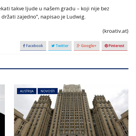
ati takve ljude u našem gradu – koji nije bez
držati zajedno”, napisao je Ludwig.
(kroativ.at)
Facebook
Twitter
Google+
Pinterest
AUSTRIJA
NOVOSTI