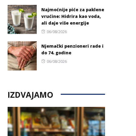
on
Najmoćnije piće za paklene
vrućine: Hidrira kao voda,
ali daje više energije
Posted
06/08/2026
on
Njemački penzioneri rade i
do 74. godine
Posted
06/08/2026
on
IZDVAJAMO