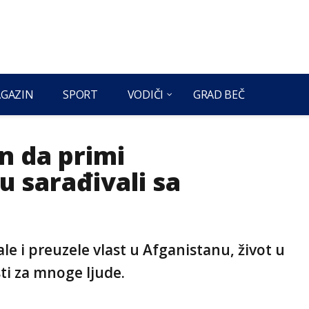
GAZIN
SPORT
VODIČI
GRAD BEČ
n da primi
u sarađivali sa
e i preuzele vlast u Afganistanu, život u
sti za mnoge ljude.