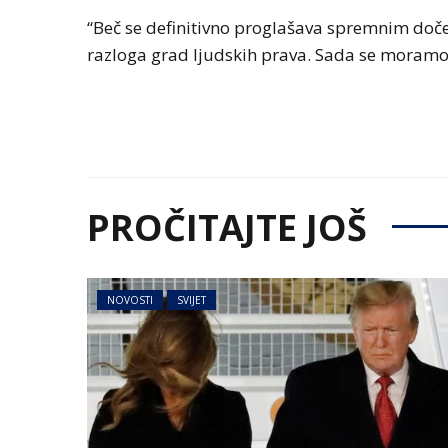
“Beč se definitivno proglašava spremnim doček
razloga grad ljudskih prava. Sada se moramo 
PROČITAJTE JOŠ
NOVOSTI
SVIJET