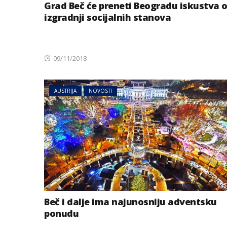
Grad Beč će preneti Beogradu iskustva 
izgradnji socijalnih stanova
Posted
09/11/2018
on
AUSTRIJA
NOVOSTI
Beč i dalje ima najunosniju adventsku
ponudu