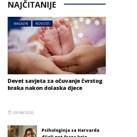
NAJČITANIJE
MAGAZIN
NOVOSTI
Devet savjeta za očuvanje čvrstog
braka nakon dolaska djece
Posted
03/08/2026
on
Psihologinja sa Harvarda
dijeli pet fraza koje