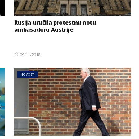
Rusija uručila protestnu notu
ambasadoru Austrije
Posted
09/11/2018
on
NOVOSTI