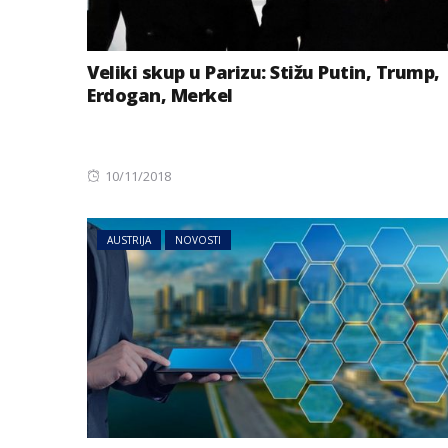
Veliki skup u Parizu: Stižu Putin, Trump,
Erdogan, Merkel
Posted
10/11/2018
on
AUSTRIJA
NOVOSTI