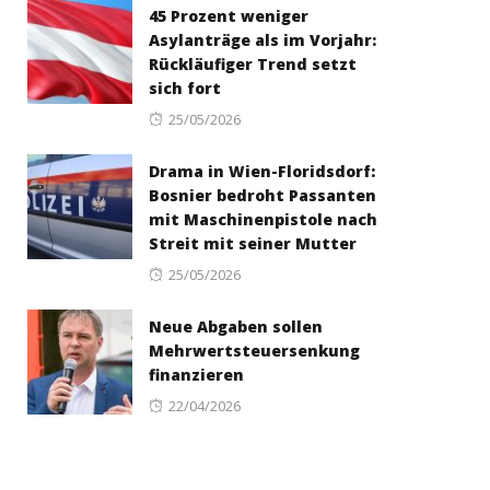
45 Prozent weniger
Asylanträge als im Vorjahr:
Rückläufiger Trend setzt
sich fort
Posted
25/05/2026
on
Drama in Wien-Floridsdorf:
Bosnier bedroht Passanten
mit Maschinenpistole nach
Streit mit seiner Mutter
Posted
25/05/2026
on
Neue Abgaben sollen
Mehrwertsteuersenkung
finanzieren
Posted
22/04/2026
on