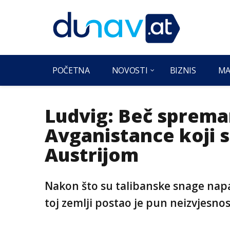
POČETNA
NOVOSTI
BIZNIS
MA
Ludvig: Beč sprema
Avganistance koji s
Austrijom
Nakon što su talibanske snage napal
toj zemlji postao je pun neizvjesno