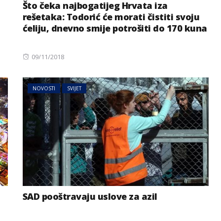
o
Što čeka najbogatijeg Hrvata iza
rešetaka: Todorić će morati čistiti svoju
ćeliju, dnevno smije potrošiti do 170 kuna
Posted
09/11/2018
on
NOVOSTI
SVIJET
SAD pooštravaju uslove za azil