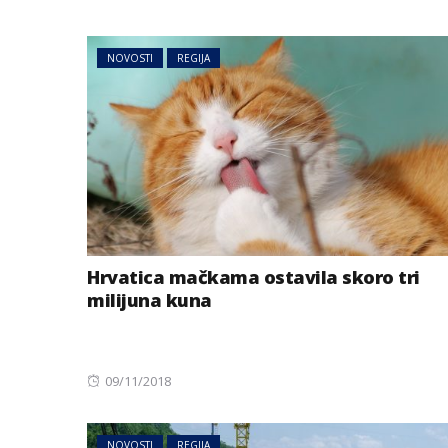
on
NOVOSTI
REGIJA
BIZNIS
Hrvatica mačkama ostavila skoro tri
milijuna kuna
Energetski probl
niskog vodostaj
Posted
09/11/2018
on
NOVOSTI
REGIJA