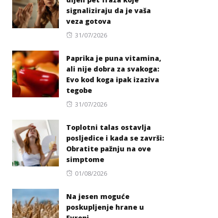
signaliziraju da je vaša
veza gotova
Posted
31/07/2026
on
Paprika je puna vitamina,
ali nije dobra za svakoga:
Evo kod koga ipak izaziva
tegobe
Posted
31/07/2026
on
Toplotni talas ostavlja
posljedice i kada se završi:
Obratite pažnju na ove
simptome
Posted
01/08/2026
on
Na jesen moguće
poskupljenje hrane u
Evropi