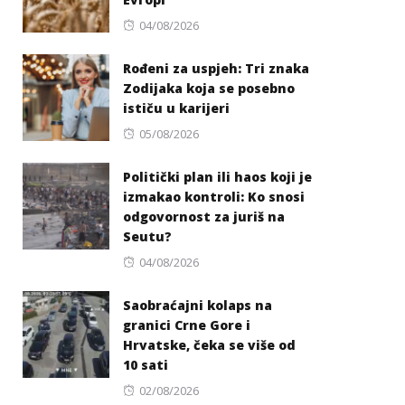
Posted
04/08/2026
on
Rođeni za uspjeh: Tri znaka
Zodijaka koja se posebno
ističu u karijeri
Posted
05/08/2026
on
Politički plan ili haos koji je
izmakao kontroli: Ko snosi
odgovornost za juriš na
Seutu?
Posted
04/08/2026
on
Saobraćajni kolaps na
granici Crne Gore i
Hrvatske, čeka se više od
10 sati
Posted
02/08/2026