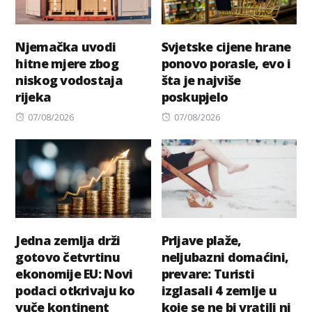
Njemačka uvodi
Svjetske cijene hrane
hitne mjere zbog
ponovo porasle, evo i
niskog vodostaja
šta je najviše
rijeka
poskupjelo
Posted
Posted
07/08/2026
07/08/2026
on
on
Jedna zemlja drži
Prljave plaže,
gotovo četvrtinu
neljubazni domaćini,
ekonomije EU: Novi
prevare: Turisti
podaci otkrivaju ko
izglasali 4 zemlje u
vuče kontinent
koje se ne bi vratili ni