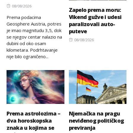
Posted
08/08/2026
Zapelo prema moru:
on
Vikend gužve i udesi
Prema podacima
paralizovali auto-
Geosphere Austria, potres
je imao magnitudu 3,5, dok
puteve
se njegov centar nalazio na
Posted
08/08/2026
dubini od oko osam
on
kilometara. Podrhtavanje
nije bilo ograničeno...
Prema astrolozima –
Njemačka na pragu
dva horoskopska
neviđenog političkog
znaka u kojima se
previranja