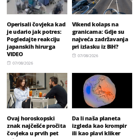
Operisali čovjeka kad
Vikend kolaps na
je udario jak potres:
granicama: Gdje su
Pogledajte reakciju
najveća zadržavanja
japanskih hirurga
pri izlasku iz BiH?
VIDEO
Posted
07/08/2026
Posted
on
07/08/2026
on
Ovaj horoskopski
Da li naša planeta
znak najčešće pročita
izgleda kao krompir
čovjeka u prvih pet
ili kao plavi kliker