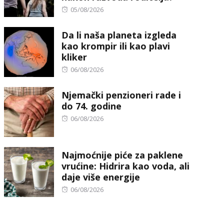
Posted
05/08/2026
on
Da li naša planeta izgleda
kao krompir ili kao plavi
kliker
Posted
06/08/2026
on
Njemački penzioneri rade i
do 74. godine
Posted
06/08/2026
on
Najmoćnije piće za paklene
vrućine: Hidrira kao voda, ali
daje više energije
Posted
06/08/2026
on