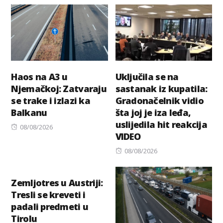
Haos na A3 u
Uključila se na
Njemačkoj: Zatvaraju
sastanak iz kupatila:
se trake i izlazi ka
Gradonačelnik vidio
Balkanu
šta joj je iza leđa,
uslijedila hit reakcija
Posted
08/08/2026
VIDEO
on
Posted
08/08/2026
on
Zemljotres u Austriji:
Tresli se kreveti i
padali predmeti u
Tirolu