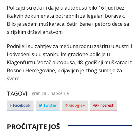
Policajci su otkrili da je u autobusu bilo 16 ljudi bez
ikakvih dokumenata potrebnih za legalan boravak.
Bilo je sedam muškaraca, četiri žene i petoro dece sa
sirijskim državljanstvom.
Podnijeli su zahtjev za međunarodnu zaštitu u Austriji
i odvedeni su u stanicu imigracione policije u
Klagenfurtu. Vozač autobusa, 48-godišnji muškarac iz
Bosne i Hercegovine, prijavljen je zbog sumnje za
šverc.
TAGOVI:
,
granica
hapšenje
Facebook
Twitter
Google+
Pinterest
PROČITAJTE JOŠ