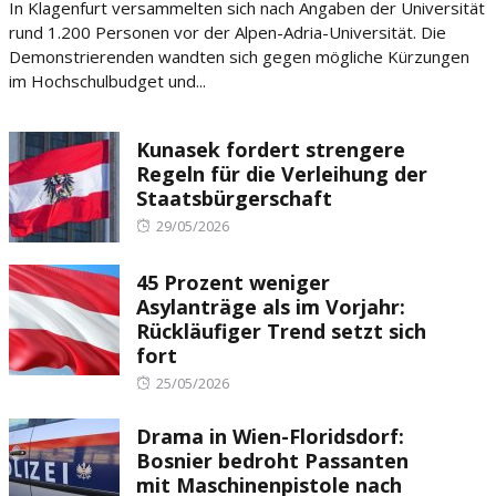
In Klagenfurt versammelten sich nach Angaben der Universität
rund 1.200 Personen vor der Alpen-Adria-Universität. Die
Demonstrierenden wandten sich gegen mögliche Kürzungen
im Hochschulbudget und...
Kunasek fordert strengere
Regeln für die Verleihung der
Staatsbürgerschaft
Posted
29/05/2026
on
45 Prozent weniger
Asylanträge als im Vorjahr:
Rückläufiger Trend setzt sich
fort
Posted
25/05/2026
on
Drama in Wien-Floridsdorf:
Bosnier bedroht Passanten
mit Maschinenpistole nach