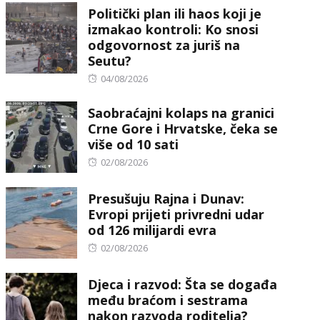
Politički plan ili haos koji je
izmakao kontroli: Ko snosi
odgovornost za juriš na
Seutu?
Posted
04/08/2026
on
Saobraćajni kolaps na granici
Crne Gore i Hrvatske, čeka se
više od 10 sati
Posted
02/08/2026
on
Presušuju Rajna i Dunav:
Evropi prijeti privredni udar
od 126 milijardi evra
Posted
02/08/2026
on
Djeca i razvod: Šta se događa
među braćom i sestrama
nakon razvoda roditelja?