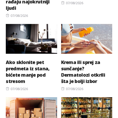
rađaju najokrutniji
Posted
07/08/2026
ljudi
on
Posted
07/08/2026
on
Ako sklonite pet
Krema ili sprej za
predmeta iz stana,
sunčanje?
bićete manje pod
Dermatolozi otkrili
stresom
šta je bolji izbor
Posted
Posted
07/08/2026
07/08/2026
on
on