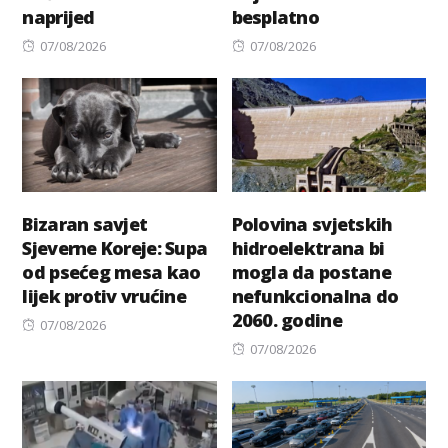
naprijed
besplatno
Posted
Posted
07/08/2026
07/08/2026
on
on
Bizaran savjet
Polovina svjetskih
Sjeverne Koreje: Supa
hidroelektrana bi
od psećeg mesa kao
mogla da postane
lijek protiv vrućine
nefunkcionalna do
2060. godine
Posted
07/08/2026
on
Posted
07/08/2026
on