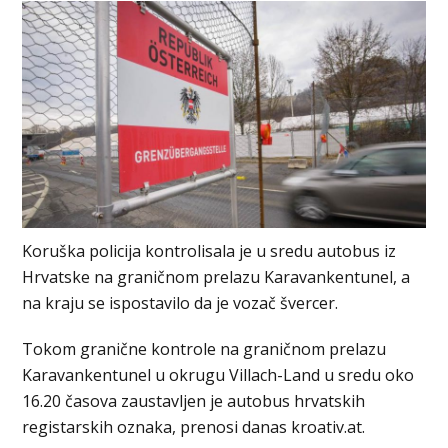
Koruška policija kontrolisala je u sredu autobus iz
Hrvatske na graničnom prelazu Karavankentunel, a
na kraju se ispostavilo da je vozač švercer.
Tokom granične kontrole na graničnom prelazu
Karavankentunel u okrugu Villach-Land u sredu oko
16.20 časova zaustavljen je autobus hrvatskih
registarskih oznaka, prenosi danas kroativ.at.