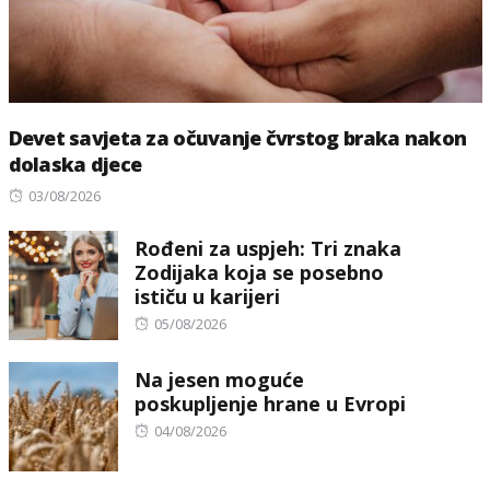
Devet savjeta za očuvanje čvrstog braka nakon
dolaska djece
Posted
03/08/2026
on
Rođeni za uspjeh: Tri znaka
Zodijaka koja se posebno
ističu u karijeri
Posted
05/08/2026
on
Na jesen moguće
poskupljenje hrane u Evropi
Posted
04/08/2026
on