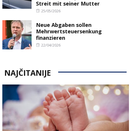
Streit mit seiner Mutter
Posted
25/05/2026
on
Neue Abgaben sollen
Mehrwertsteuersenkung
finanzieren
Posted
22/04/2026
on
NAJČITANIJE