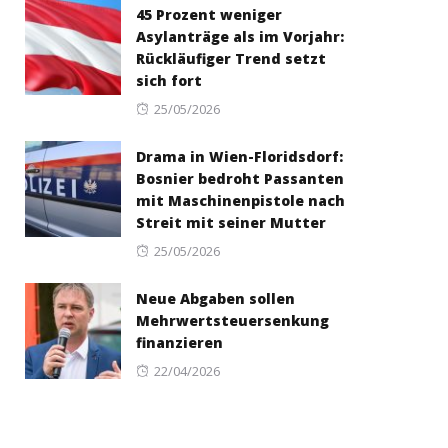
45 Prozent weniger
Asylanträge als im Vorjahr:
Rückläufiger Trend setzt
sich fort
Posted
25/05/2026
on
Drama in Wien-Floridsdorf:
Bosnier bedroht Passanten
mit Maschinenpistole nach
Streit mit seiner Mutter
Posted
25/05/2026
on
Neue Abgaben sollen
Mehrwertsteuersenkung
finanzieren
Posted
22/04/2026
on