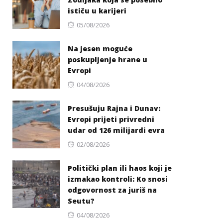
ističu u karijeri
Posted
05/08/2026
on
Na jesen moguće
poskupljenje hrane u
Evropi
Posted
04/08/2026
on
Presušuju Rajna i Dunav:
Evropi prijeti privredni
udar od 126 milijardi evra
Posted
02/08/2026
on
Politički plan ili haos koji je
izmakao kontroli: Ko snosi
odgovornost za juriš na
Seutu?
Posted
04/08/2026