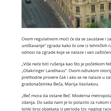
Ovom regulativom moći će da se zaustave i za
uništavanje“ zgrada kako bi one iz tehničkih 
odnosi na zgrade koje se nalaze i van zaštiće
„Više neće biti rušenja kao što je početkom f
„Otakringer Landhaus“. Ovom odlukom istorijs
prethodne provere čak i ako se ne nalaze u zaš
gradonačelnika Beča, Marija Vasilakou.
„Beč mora da ostane Beč. Moderna metropola k
zdanja. Do sada nam je to polazilo za rukom i
toliki broj objekata iz perioda tzv. naglog ra