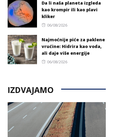
Da li naša planeta izgleda
kao krompir ili kao plavi
kliker
Posted
06/08/2026
on
Najmoćnije piće za paklene
vrućine: Hidrira kao voda,
ali daje više energije
Posted
06/08/2026
on
IZDVAJAMO