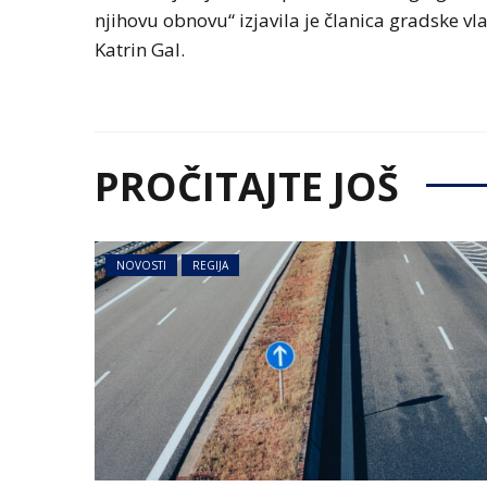
njihovu obnovu“ izjavila je članica gradske v
Katrin Gal.
PROČITAJTE JOŠ
NOVOSTI
REGIJA