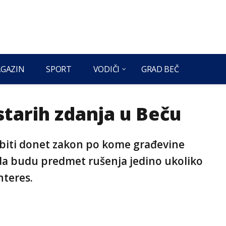
GAZIN
SPORT
VODIČI
GRAD BEČ
tarih zdanja u Beču
 biti donet zakon po kome građevine
a budu predmet rušenja jedino ukoliko
nteres.