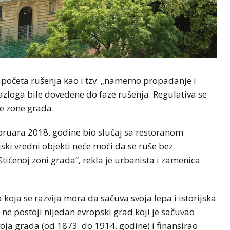
početa rušenja kao i tzv. „namerno propadanje i
razloga bile dovedene do faze rušenja. Regulativa se
ne zone grada.
ebruara 2018. godine bio slučaj sa restoranom
ki vredni objekti neće moći da se ruše bez
tićenoj zoni grada“, rekla je urbanista i zamenica
oja se razvija mora da sačuva svoja lepa i istorijska
 ne postoji nijedan evropski grad koji je sačuvao
zvoja grada (od 1873. do 1914. godine) i finansirao