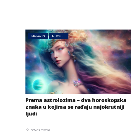
MAGAZIN
NOVOSTI
Prema astrolozima – dva horoskopska
znaka u kojima se rađaju najokrutniji
ljudi
Posted
07/08/2026