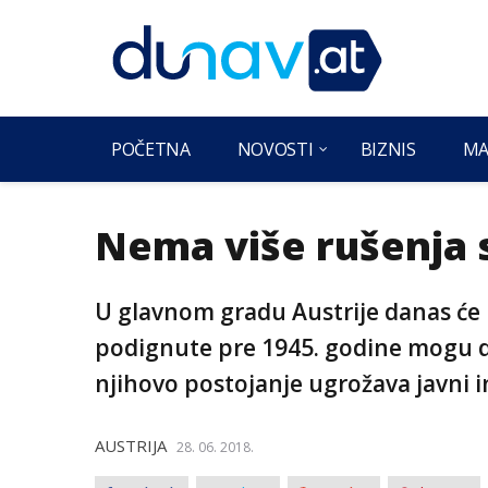
POČETNA
NOVOSTI
BIZNIS
MA
Nema više rušenja s
U glavnom gradu Austrije danas će
podignute pre 1945. godine mogu d
njihovo postojanje ugrožava javni i
AUSTRIJA
28. 06. 2018.