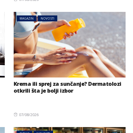
on
MAGAZIN
NOVOSTI
Krema ili sprej za sunčanje? Dermatolozi
otkrili šta je bolji izbor
Posted
07/08/2026
on