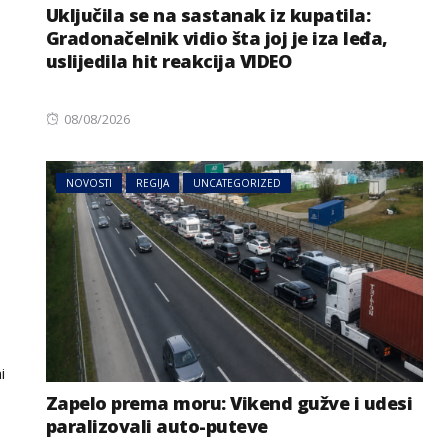
Uključila se na sastanak iz kupatila:
Gradonačelnik vidio šta joj je iza leđa,
uslijedila hit reakcija VIDEO
Posted
08/08/2026
on
NOVOSTI
REGIJA
UNCATEGORIZED
i
Zapelo prema moru: Vikend gužve i udesi
paralizovali auto-puteve