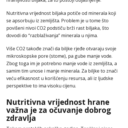
hranljivosti biljaka, za to postoji objašnjenje.
Nutritivna vrijednost biljaka potiče od minerala koji
se apsorbuju iz zemljišta. Problem je u tome što
povišeni nivoi CO2 podstiču brži rast biljaka, što
dovodi do “razblaživanja” minerala u njima.
Više CO2 takođe znači da biljke rjeđe otvaraju svoje
mikroskopske pore (stome), pa gube manje vode.
Zbog toga im je potrebno manje vode iz zemljišta, a
samim tim unose i manje minerala. Za biljke to znači
veću efikasnost u korišćenju resursa, ali iz ljudske
perspektive to ima visoku cijenu.
Nutritivna vrijednost hrane
važna je za očuvanje dobrog
zdravlja