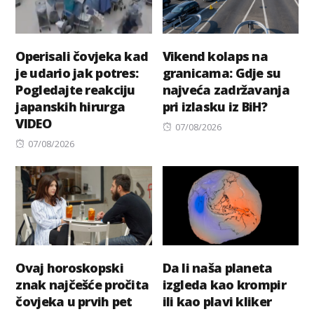
Operisali čovjeka kad
Vikend kolaps na
je udario jak potres:
granicama: Gdje su
Pogledajte reakciju
najveća zadržavanja
japanskih hirurga
pri izlasku iz BiH?
VIDEO
Posted
07/08/2026
Posted
on
07/08/2026
on
Ovaj horoskopski
Da li naša planeta
znak najčešće pročita
izgleda kao krompir
čovjeka u prvih pet
ili kao plavi kliker