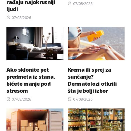
rađaju najokrutniji
Posted
07/08/2026
ljudi
on
Posted
07/08/2026
on
Ako sklonite pet
Krema ili sprej za
predmeta iz stana,
sunčanje?
bićete manje pod
Dermatolozi otkrili
stresom
šta je bolji izbor
Posted
Posted
07/08/2026
07/08/2026
on
on