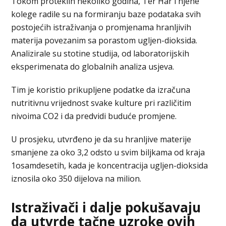
Tokom proteklih nekoliko godina, Ter Har i njene
kolege radile su na formiranju baze podataka svih
postojećih istraživanja o promjenama hranljivih
materija povezanim sa porastom ugljen-dioksida.
Analizirale su stotine studija, od laboratorijskih
eksperimenata do globalnih analiza usjeva.
Tim je koristio prikupljene podatke da izračuna
nutritivnu vrijednost svake kulture pri različitim
nivoima CO2 i da predvidi buduće promjene.
U prosjeku, utvrđeno je da su hranljive materije
smanjene za oko 3,2 odsto u svim biljkama od kraja
1osamdesetih, kada je koncentracija ugljen-dioksida
iznosila oko 350 dijelova na milion.
Istraživači i dalje pokušavaju
da utvrde tačne uzroke ovih