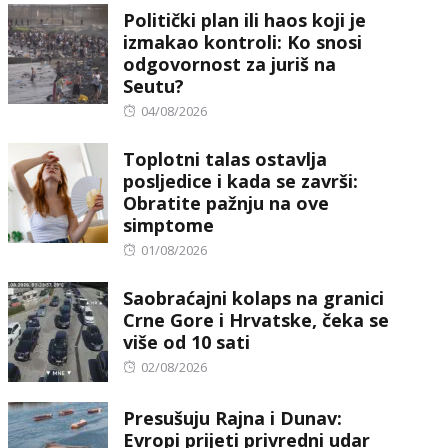
Politički plan ili haos koji je
izmakao kontroli: Ko snosi
odgovornost za juriš na
Seutu?
Posted
04/08/2026
on
Toplotni talas ostavlja
posljedice i kada se završi:
Obratite pažnju na ove
simptome
Posted
01/08/2026
on
Saobraćajni kolaps na granici
Crne Gore i Hrvatske, čeka se
više od 10 sati
Posted
02/08/2026
on
Presušuju Rajna i Dunav:
Evropi prijeti privredni udar