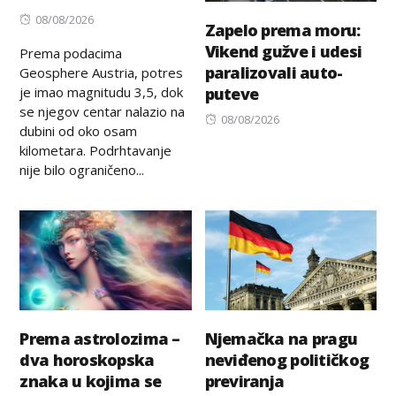
Posted
08/08/2026
Zapelo prema moru:
on
Vikend gužve i udesi
Prema podacima
paralizovali auto-
Geosphere Austria, potres
je imao magnitudu 3,5, dok
puteve
se njegov centar nalazio na
Posted
08/08/2026
dubini od oko osam
on
kilometara. Podrhtavanje
nije bilo ograničeno...
Prema astrolozima –
Njemačka na pragu
dva horoskopska
neviđenog političkog
znaka u kojima se
previranja