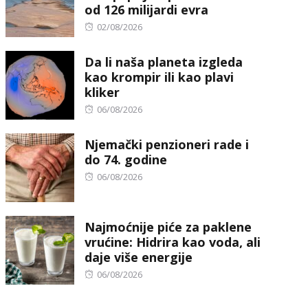
od 126 milijardi evra
Posted
02/08/2026
on
Da li naša planeta izgleda
kao krompir ili kao plavi
kliker
Posted
06/08/2026
on
Njemački penzioneri rade i
do 74. godine
Posted
06/08/2026
on
Najmoćnije piće za paklene
vrućine: Hidrira kao voda, ali
daje više energije
Posted
06/08/2026
on