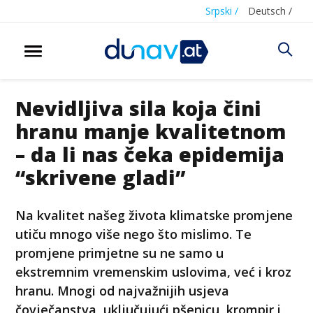
Srpski /
Deutsch /
Nevidljiva sila koja čini
hranu manje kvalitetnom
– da li nas čeka epidemija
“skrivene gladi”
Na kvalitet našeg života klimatske promjene
utiču mnogo više nego što mislimo. Te
promjene primjetne su ne samo u
ekstremnim vremenskim uslovima, već i kroz
hranu. Mnogi od najvažnijih usjeva
čovječanstva, uključujući pšenicu, krompir i