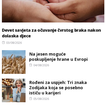
Devet savjeta za očuvanje čvrstog braka nakon
dolaska djece
Posted
03/08/2026
on
Na jesen moguće
poskupljenje hrane u Evropi
Posted
04/08/2026
on
Rođeni za uspjeh: Tri znaka
Zodijaka koja se posebno
ističu u karijeri
Posted
05/08/2026
on