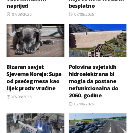
naprijed
besplatno
Posted
Posted
07/08/2026
07/08/2026
on
on
Bizaran savjet
Polovina svjetskih
Sjeverne Koreje: Supa
hidroelektrana bi
od psećeg mesa kao
mogla da postane
lijek protiv vrućine
nefunkcionalna do
2060. godine
Posted
07/08/2026
on
Posted
07/08/2026
on