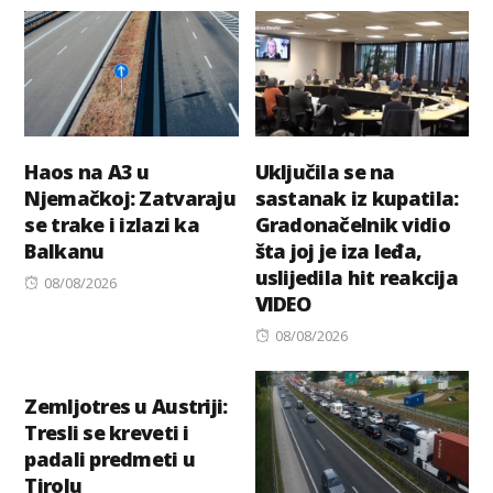
Haos na A3 u
Uključila se na
Njemačkoj: Zatvaraju
sastanak iz kupatila:
se trake i izlazi ka
Gradonačelnik vidio
Balkanu
šta joj je iza leđa,
uslijedila hit reakcija
Posted
08/08/2026
VIDEO
on
Posted
08/08/2026
on
Zemljotres u Austriji:
Tresli se kreveti i
padali predmeti u
Tirolu