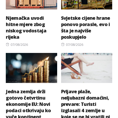
Njemačka uvodi
Svjetske cijene hrane
hitne mjere zbog
ponovo porasle, evo i
niskog vodostaja
šta je najviše
rijeka
poskupjelo
Posted
Posted
07/08/2026
07/08/2026
on
on
Jedna zemlja drži
Prljave plaže,
gotovo četvrtinu
neljubazni domaćini,
ekonomije EU: Novi
prevare: Turisti
podaci otkrivaju ko
izglasali 4 zemlje u
vuče kontinent
koje se ne bi vratili ni