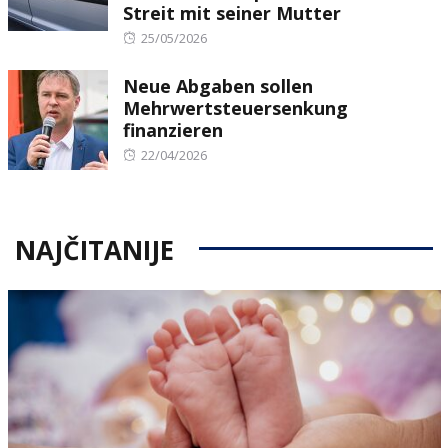
Streit mit seiner Mutter
Posted
25/05/2026
on
Neue Abgaben sollen
Mehrwertsteuersenkung
finanzieren
Posted
22/04/2026
on
NAJČITANIJE