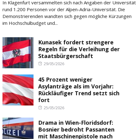
In Klagenfurt versammelten sich nach Angaben der Universität
rund 1.200 Personen vor der Alpen-Adria-Universität. Die
Demonstrierenden wandten sich gegen mögliche Kürzungen
im Hochschulbudget und...
Kunasek fordert strengere
Regeln für die Verleihung der
Staatsbürgerschaft
Posted
29/05/2026
on
45 Prozent weniger
Asylanträge als im Vorjahr:
Rückläufiger Trend setzt sich
fort
Posted
25/05/2026
on
Drama in Wien-Floridsdorf:
Bosnier bedroht Passanten
mit Maschinenpistole nach