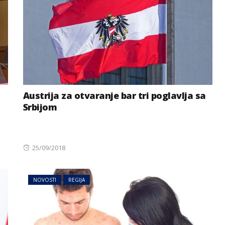
Austrija za otvaranje bar tri poglavlja sa
Srbijom
Posted
25/09/2018
on
NOVOSTI
REGIJA