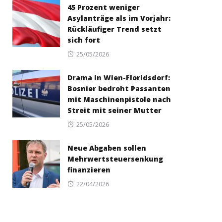
45 Prozent weniger
Asylanträge als im Vorjahr:
Rückläufiger Trend setzt
sich fort
Posted
25/05/2026
on
Drama in Wien-Floridsdorf:
Bosnier bedroht Passanten
mit Maschinenpistole nach
Streit mit seiner Mutter
Posted
25/05/2026
on
Neue Abgaben sollen
Mehrwertsteuersenkung
finanzieren
Posted
22/04/2026
on