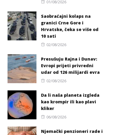
Posted
01/08/2026
on
Saobraćajni kolaps na
granici Crne Gore i
Hrvatske, čeka se više od
10 sati
Posted
02/08/2026
on
Presušuju Rajna i Dunav:
Evropi prijeti privredni
udar od 126 milijardi evra
Posted
02/08/2026
on
Da li naša planeta izgleda
kao krompir ili kao plavi
kliker
Posted
06/08/2026
on
Njemački penzioneri rade i