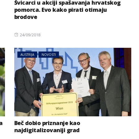
Švicarci u akciji spašavanja hrvatskog
pomorca. Evo kako pirati otimaju
brodove
Posted
24/09/2018
on
AUSTRIJA
NOVOSTI
NOVOSTI
REGIJA
riji: Tresli
Haos na A3 u Njemačkoj:
li predmeti
Zatvaraju se trake i izlazi
ka Balkanu
a
Beč dobio priznanje kao
najdigitalizovaniji grad