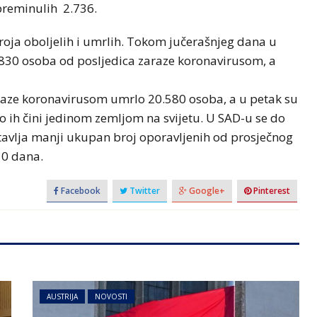
preminulih 2.736.
roja oboljelih i umrlih. Tokom jučerašnjeg dana u
830 osoba od posljedica zaraze koronavirusom, a
raze koronavirusom umrlo 20.580 osoba, a u petak su
to ih čini jedinom zemljom na svijetu. U SAD-u se do
tavlja manji ukupan broj oporavljenih od prosječnog
10 dana.
Facebook
Twitter
Google+
Pinterest
AUSTRIJA
NOVOSTI