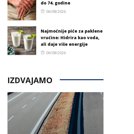
do 74. godine
Posted
06/08/2026
on
Najmoćnije piće za paklene
vrućine: Hidrira kao voda,
ali daje više energije
Posted
06/08/2026
on
IZDVAJAMO