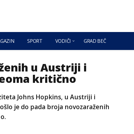
GAZIN
SPORT
VODIČI
GRAD BEČ
enih u Austriji i
eoma kritično
eta Johns Hopkins, u Austriji i
došlo je do pada broja novozaraženih
o.