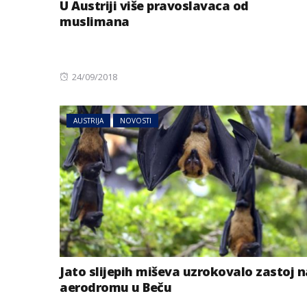
U Austriji više pravoslavaca od
muslimana
Posted
24/09/2018
on
AUSTRIJA
NOVOSTI
AUSTRIJA
NOVOSTI
Zemljotres u Aust
se kreveti i pada
u Tirolu
Jato slijepih miševa uzrokovalo zastoj n
aerodromu u Beču