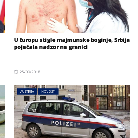
U Europu stigle majmunske boginje, Srbija
pojačala nadzor na granici
Posted
25/09/2018
on
AUSTRIJA
NOVOSTI