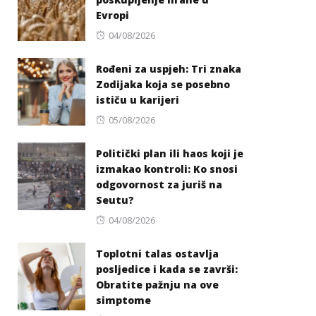
Evropi
Posted
04/08/2026
on
Rođeni za uspjeh: Tri znaka
Zodijaka koja se posebno
ističu u karijeri
Posted
05/08/2026
on
Politički plan ili haos koji je
izmakao kontroli: Ko snosi
odgovornost za juriš na
Seutu?
Posted
04/08/2026
on
Toplotni talas ostavlja
posljedice i kada se završi:
Obratite pažnju na ove
simptome