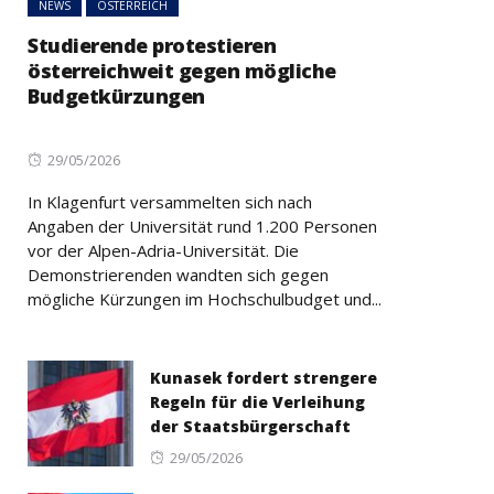
NEWS
ÖSTERREICH
Studierende protestieren
österreichweit gegen mögliche
Budgetkürzungen
Posted
29/05/2026
on
In Klagenfurt versammelten sich nach
Angaben der Universität rund 1.200 Personen
vor der Alpen-Adria-Universität. Die
Demonstrierenden wandten sich gegen
mögliche Kürzungen im Hochschulbudget und...
Kunasek fordert strengere
Regeln für die Verleihung
der Staatsbürgerschaft
Posted
29/05/2026
on