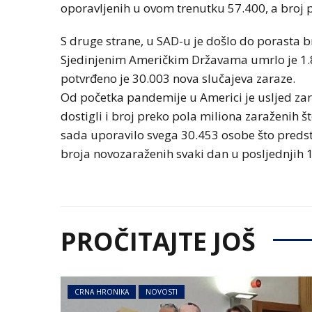
oporavljenih u ovom trenutku 57.400, a broj 
S druge strane, u SAD-u je došlo do porasta b
Sjedinjenim Američkim Državama umrlo je 1.
potvrđeno je 30.003 nova slučajeva zaraze.
Od početka pandemije u Americi je usljed za
dostigli i broj preko pola miliona zaraženih š
sada uporavilo svega 30.453 osobe što preds
broja novozaraženih svaki dan u posljednjih 
PROČITAJTE JOŠ
CRNA HRONIKA
NOVOSTI