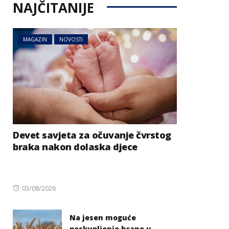
NAJČITANIJE
MAGAZIN
NOVOSTI
Devet savjeta za očuvanje čvrstog
braka nakon dolaska djece
Posted
03/08/2026
on
Na jesen moguće
poskupljenje hrane u