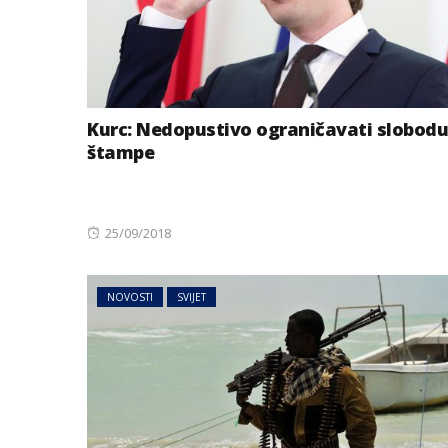
Kurc: Nedopustivo ograničavati slobodu
štampe
Posted
25/09/2018
on
NOVOSTI
SVIJET