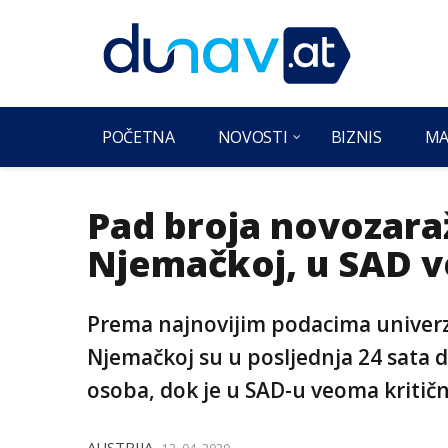
POČETNA
NOVOSTI
BIZNIS
MA
Pad broja novozaraž
Njemačkoj, u SAD v
Prema najnovijim podacima univerzit
Njemačkoj su u posljednja 24 sata 
osoba, dok je u SAD-u veoma kritičn
AUSTRIJA