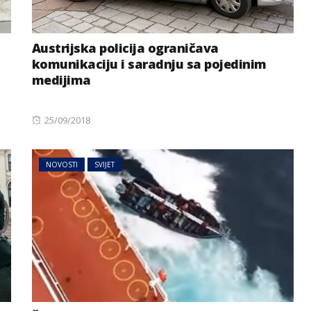
Austrijska policija ograničava
komunikaciju i saradnju sa pojedinim
medijima
Posted
25/09/2018
on
NOVOSTI
SVIJET