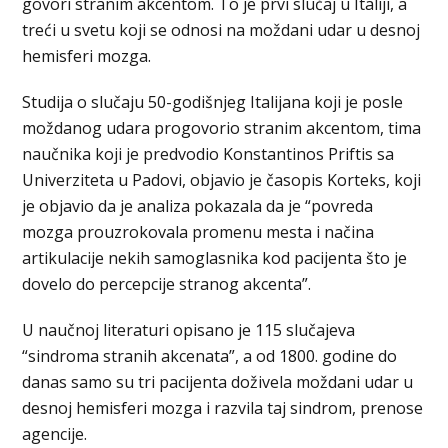
govori stranim akcentom. To je prvi slučaj u Italiji, a
treći u svetu koji se odnosi na moždani udar u desnoj
hemisferi mozga.
Studija o slučaju 50-godišnjeg Italijana koji je posle
moždanog udara progovorio stranim akcentom, tima
naučnika koji je predvodio Konstantinos Priftis sa
Univerziteta u Padovi, objavio je časopis Korteks, koji
je objavio da je analiza pokazala da je “povreda
mozga prouzrokovala promenu mesta i načina
artikulacije nekih samoglasnika kod pacijenta što je
dovelo do percepcije stranog akcenta”.
U naučnoj literaturi opisano je 115 slučajeva
“sindroma stranih akcenata”, a od 1800. godine do
danas samo su tri pacijenta doživela moždani udar u
desnoj hemisferi mozga i razvila taj sindrom, prenose
agencije.