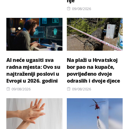
nje
on
Posted
09/08/2026
on
AI neće ugasiti sva
Na plaži u Hrvatskoj
radna mjesta: Ovo su
bor pao na kupače,
najtraženiji poslovi u
povrijeđeno dvoje
Evropi u 2026. godini
odraslih i dvoje djece
Posted
Posted
09/08/2026
09/08/2026
on
on