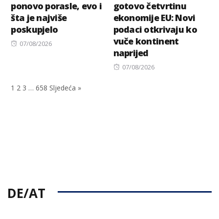
ponovo porasle, evo i
gotovo četvrtinu
šta je najviše
ekonomije EU: Novi
poskupjelo
podaci otkrivaju ko
vuče kontinent
Posted
07/08/2026
naprijed
on
Posted
07/08/2026
on
1
2
3
…
658
Sljedeća »
DE/AT