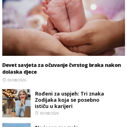
Devet savjeta za očuvanje čvrstog braka nakon
dolaska djece
Posted
03/08/2026
on
Rođeni za uspjeh: Tri znaka
Zodijaka koja se posebno
ističu u karijeri
Posted
05/08/2026
on