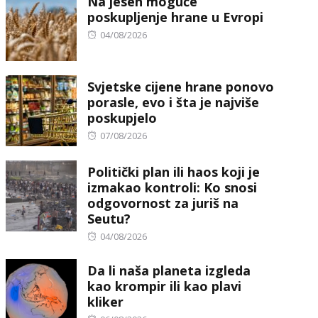
Na jesen moguće
poskupljenje hrane u Evropi
Posted
04/08/2026
on
Svjetske cijene hrane ponovo
porasle, evo i šta je najviše
poskupjelo
Posted
07/08/2026
on
Politički plan ili haos koji je
izmakao kontroli: Ko snosi
odgovornost za juriš na
Seutu?
Posted
04/08/2026
on
Da li naša planeta izgleda
kao krompir ili kao plavi
kliker