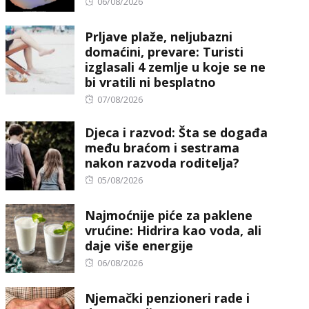
Posted
06/08/2026
on
Prljave plaže, neljubazni
domaćini, prevare: Turisti
izglasali 4 zemlje u koje se ne
bi vratili ni besplatno
Posted
07/08/2026
on
Djeca i razvod: Šta se događa
među braćom i sestrama
nakon razvoda roditelja?
Posted
05/08/2026
on
Najmoćnije piće za paklene
vrućine: Hidrira kao voda, ali
daje više energije
Posted
06/08/2026
on
Njemački penzioneri rade i