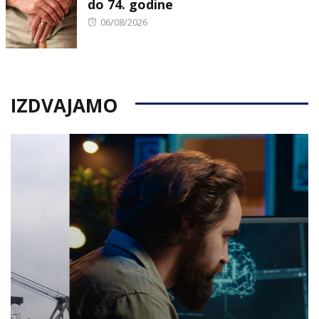
do 74. godine
Posted
06/08/2026
on
IZDVAJAMO