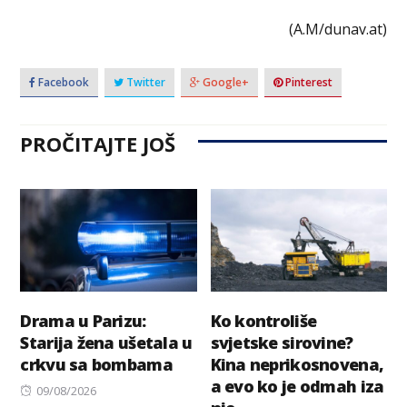
(A.M/dunav.at)
Facebook
Twitter
Google+
Pinterest
PROČITAJTE JOŠ
Drama u Parizu:
Ko kontroliše
Starija žena ušetala u
svjetske sirovine?
crkvu sa bombama
Kina neprikosnovena,
a evo ko je odmah iza
Posted
09/08/2026