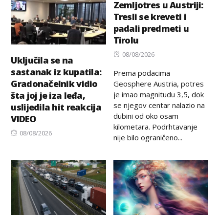
Zemljotres u Austriji:
Tresli se kreveti i
padali predmeti u
Tirolu
Posted
08/08/2026
Uključila se na
on
sastanak iz kupatila:
Prema podacima
Gradonačelnik vidio
Geosphere Austria, potres
je imao magnitudu 3,5, dok
šta joj je iza leđa,
se njegov centar nalazio na
uslijedila hit reakcija
dubini od oko osam
VIDEO
kilometara. Podrhtavanje
Posted
08/08/2026
nije bilo ograničeno...
on