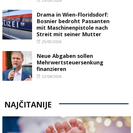
25/05/2026
on
Drama in Wien-Floridsdorf:
Bosnier bedroht Passanten
mit Maschinenpistole nach
Streit mit seiner Mutter
Posted
25/05/2026
on
Neue Abgaben sollen
Mehrwertsteuersenkung
finanzieren
Posted
22/04/2026
on
NAJČITANIJE