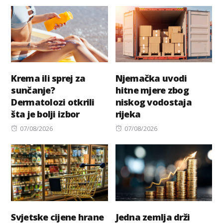
on
Krema ili sprej za
Njemačka uvodi
sunčanje?
hitne mjere zbog
Dermatolozi otkrili
niskog vodostaja
šta je bolji izbor
rijeka
Posted
Posted
07/08/2026
07/08/2026
on
on
Svjetske cijene hrane
Jedna zemlja drži