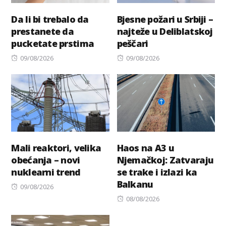
Da li bi trebalo da
Bjesne požari u Srbiji –
prestanete da
najteže u Deliblatskoj
pucketate prstima
peščari
Posted
Posted
09/08/2026
09/08/2026
on
on
Mali reaktori, velika
Haos na A3 u
obećanja – novi
Njemačkoj: Zatvaraju
nuklearni trend
se trake i izlazi ka
Balkanu
Posted
09/08/2026
on
Posted
08/08/2026
on