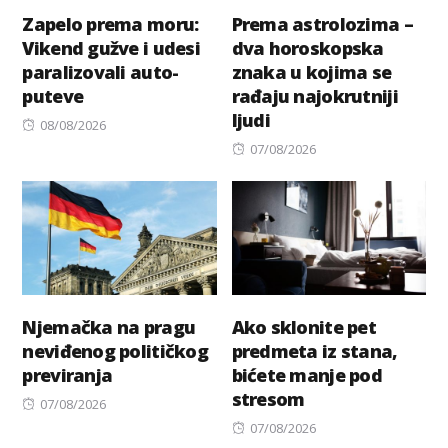
Zapelo prema moru:
Prema astrolozima –
Vikend gužve i udesi
dva horoskopska
paralizovali auto-
znaka u kojima se
puteve
rađaju najokrutniji
ljudi
Posted
08/08/2026
on
Posted
07/08/2026
on
Njemačka na pragu
Ako sklonite pet
neviđenog političkog
predmeta iz stana,
previranja
bićete manje pod
stresom
Posted
07/08/2026
on
Posted
07/08/2026