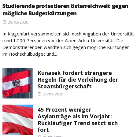
Studierende protestieren österreichweit gegen
mögliche Budgetkürzungen
Posted
29/05/2026
on
In Klagenfurt versammelten sich nach Angaben der Universität
rund 1.200 Personen vor der Alpen-Adria-Universität. Die
Demonstrierenden wandten sich gegen mögliche Kürzungen
im Hochschulbudget und...
Kunasek fordert strengere
Regeln für die Verleihung der
Staatsbürgerschaft
Posted
29/05/2026
on
45 Prozent weniger
Asylanträge als im Vorjahr:
Rückläufiger Trend setzt sich
fort
Posted