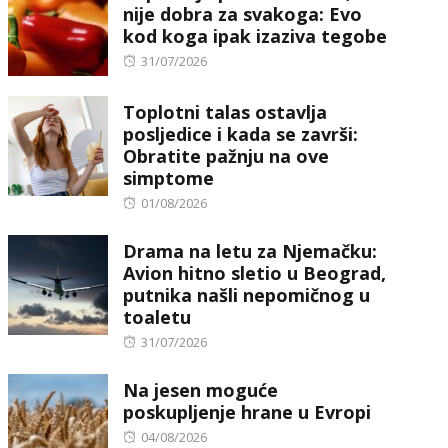
nije dobra za svakoga: Evo
kod koga ipak izaziva tegobe
Posted
31/07/2026
on
Toplotni talas ostavlja
posljedice i kada se završi:
Obratite pažnju na ove
simptome
Posted
01/08/2026
on
Drama na letu za Njemačku:
Avion hitno sletio u Beograd,
putnika našli nepomičnog u
toaletu
Posted
31/07/2026
on
Na jesen moguće
poskupljenje hrane u Evropi
Posted
04/08/2026