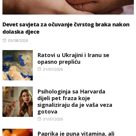
Devet savjeta za očuvanje čvrstog braka nakon
dolaska djece
Posted
03/08/2026
on
Ratovi u Ukrajini i Iranu se
opasno prepliću
Posted
31/07/2026
on
Psihologinja sa Harvarda
dijeli pet fraza koje
signaliziraju da je vaša veza
gotova
Posted
31/07/2026
on
Paprika je puna vitamina, ali