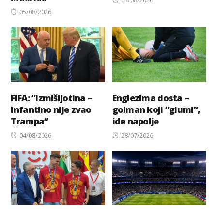
05/08/2026
Posted
on
05/08/2026
on
FIFA: “Izmišljotina –
Englezima dosta –
Infantino nije zvao
golman koji “glumi”,
Trampa”
ide napolje
Posted
Posted
04/08/2026
28/07/2026
on
on