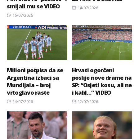
smijali mu se VIDEO
Posted
14/07/2026
Posted
on
16/07/2026
on
Milioni potpisa da se
Hrvati ogorčeni
Argentina izbaci sa
poslije nove drame na
Mundijala – broj
SP: “Osjeti kosu, ali ne
vrtoglavo raste
i kabl…” VIDEO
Posted
Posted
14/07/2026
12/07/2026
on
on