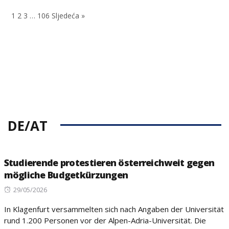
on
1
2
3
…
106
Sljedeća »
DE/AT
Studierende protestieren österreichweit gegen
mögliche Budgetkürzungen
Posted
29/05/2026
on
In Klagenfurt versammelten sich nach Angaben der Universität
rund 1.200 Personen vor der Alpen-Adria-Universität. Die