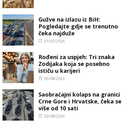
on
Gužve na izlazu iz BiH:
Pogledajte gdje se trenutno
čeka najduže
Posted
31/07/2026
on
Rođeni za uspjeh: Tri znaka
Zodijaka koja se posebno
ističu u karijeri
Posted
05/08/2026
on
Saobraćajni kolaps na granici
Crne Gore i Hrvatske, čeka se
više od 10 sati
Posted
02/08/2026
on