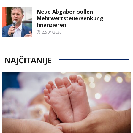
on
Neue Abgaben sollen
Mehrwertsteuersenkung
finanzieren
Posted
22/04/2026
on
NAJČITANIJE