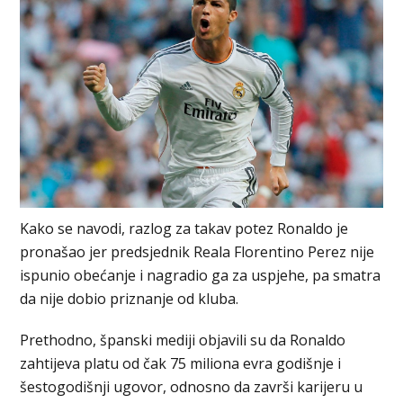
Kako se navodi, razlog za takav potez Ronaldo je
pronašao jer predsjednik Reala Florentino Perez nije
ispunio obećanje i nagradio ga za uspjehe, pa smatra
da nije dobio priznanje od kluba.
Prethodno, španski mediji objavili su da Ronaldo
zahtijeva platu od čak 75 miliona evra godišnje i
šestogodišnji ugovor, odnosno da završi karijeru u