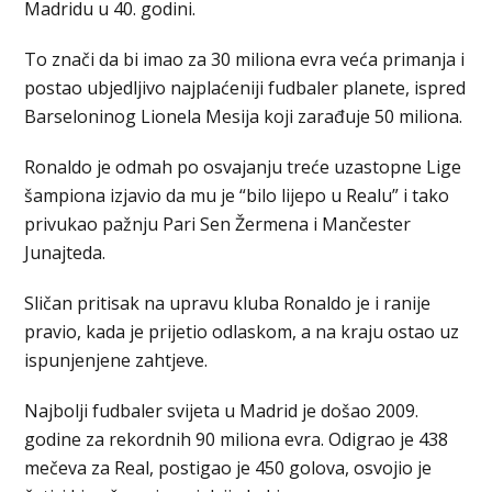
Madridu u 40. godini.
To znači da bi imao za 30 miliona evra veća primanja i
postao ubjedljivo najplaćeniji fudbaler planete, ispred
Barseloninog Lionela Mesija koji zarađuje 50 miliona.
Ronaldo je odmah po osvajanju treće uzastopne Lige
šampiona izjavio da mu je “bilo lijepo u Realu” i tako
privukao pažnju Pari Sen Žermena i Mančester
Junajteda.
Sličan pritisak na upravu kluba Ronaldo je i ranije
pravio, kada je prijetio odlaskom, a na kraju ostao uz
ispunjenjene zahtjeve.
Najbolji fudbaler svijeta u Madrid je došao 2009.
godine za rekordnih 90 miliona evra. Odigrao je 438
mečeva za Real, postigao je 450 golova, osvojio je