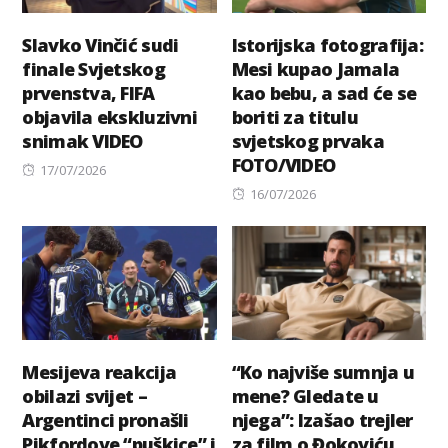
Slavko Vinčić sudi
Istorijska fotografija:
finale Svjetskog
Mesi kupao Jamala
prvenstva, FIFA
kao bebu, a sad će se
objavila ekskluzivni
boriti za titulu
snimak VIDEO
svjetskog prvaka
FOTO/VIDEO
Posted
17/07/2026
on
Posted
16/07/2026
on
Mesijeva reakcija
“Ko najviše sumnja u
obilazi svijet –
mene? Gledate u
Argentinci pronašli
njega”: Izašao trejler
Pikfordove “puškice” i
za film o Đokoviću