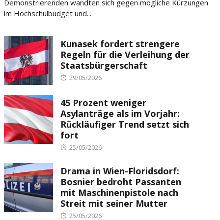
Demonstrierenden wandten sich gegen mögliche Kürzungen
im Hochschulbudget und...
Kunasek fordert strengere
Regeln für die Verleihung der
Staatsbürgerschaft
Posted
29/05/2026
on
45 Prozent weniger
Asylanträge als im Vorjahr:
Rückläufiger Trend setzt sich
fort
Posted
25/05/2026
on
Drama in Wien-Floridsdorf:
Bosnier bedroht Passanten
mit Maschinenpistole nach
Streit mit seiner Mutter
Posted
25/05/2026