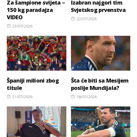
Za šampione svijeta –
Izabran najgori tim
150 kg paradajza
Svjetskog prvenstva
VIDEO
Posted
22/07/2026
Posted
on
23/07/2026
on
Španiji milioni zbog
Šta će biti sa Mesijem
titule
poslije Mundijala?
Posted
Posted
21/07/2026
18/07/2026
on
on