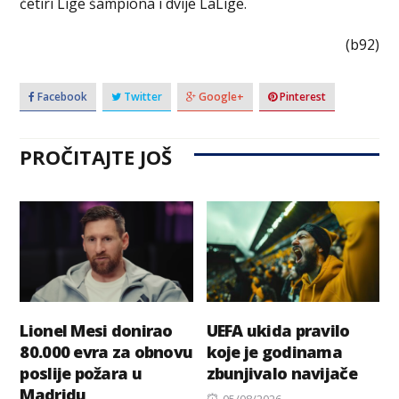
četiri Lige šampiona i dvije LaLige.
(b92)
Facebook
Twitter
Google+
Pinterest
PROČITAJTE JOŠ
Lionel Mesi donirao
UEFA ukida pravilo
80.000 evra za obnovu
koje je godinama
poslije požara u
zbunjivalo navijače
Madridu
Posted