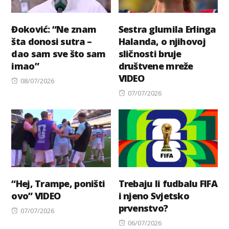
Đoković: “Ne znam
Sestra glumila Erlinga
šta donosi sutra –
Halanda, o njihovoj
dao sam sve što sam
sličnosti bruje
imao”
društvene mreže
VIDEO
Posted
08/07/2026
on
Posted
07/07/2026
on
“Hej, Trampe, poništi
Trebaju li fudbalu FIFA
ovo” VIDEO
i njeno Svjetsko
prvenstvo?
Posted
07/07/2026
on
Posted
06/07/2026