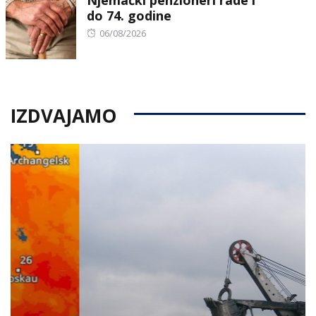
do 74. godine
Posted
06/08/2026
on
IZDVAJAMO