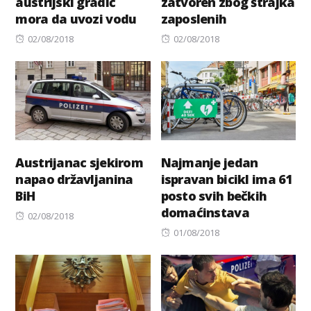
austrijski gradić
zatvoren zbog štrajka
mora da uvozi vodu
zaposlenih
Posted
Posted
02/08/2018
02/08/2018
on
on
Austrijanac sjekirom
Najmanje jedan
napao državljanina
ispravan bicikl ima 61
BiH
posto svih bečkih
domaćinstava
Posted
02/08/2018
on
Posted
01/08/2018
on