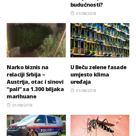
budućnosti?
Posted
01/08/2018
on
Narko biznis na
U Beču zelene fasade
relaciji Srbija –
umjesto klima
Austrija, otac i sinovi
uređaja
“pali” sa 1.300 biljaka
Posted
01/08/2018
marihuane
on
Posted
01/08/2018
on