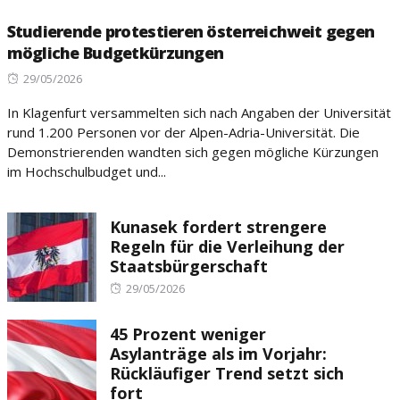
Studierende protestieren österreichweit gegen
mögliche Budgetkürzungen
Posted
29/05/2026
on
In Klagenfurt versammelten sich nach Angaben der Universität
rund 1.200 Personen vor der Alpen-Adria-Universität. Die
Demonstrierenden wandten sich gegen mögliche Kürzungen
im Hochschulbudget und...
Kunasek fordert strengere
Regeln für die Verleihung der
Staatsbürgerschaft
Posted
29/05/2026
on
45 Prozent weniger
Asylanträge als im Vorjahr:
Rückläufiger Trend setzt sich
fort