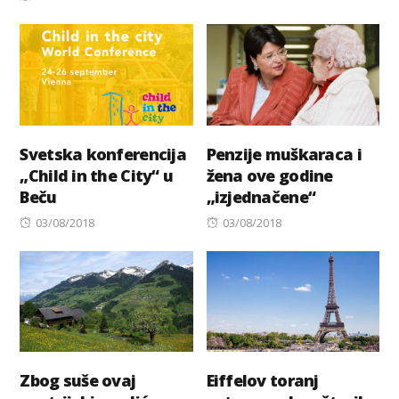
on
Svetska konferencija
Penzije muškaraca i
„Child in the City“ u
žena ove godine
Beču
„izjednačene“
Posted
Posted
03/08/2018
03/08/2018
on
on
Zbog suše ovaj
Eiffelov toranj