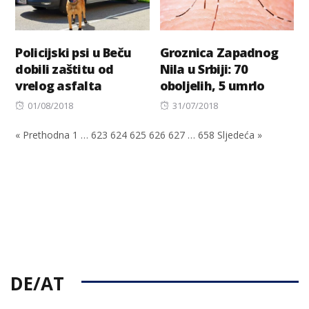
Policijski psi u Beču
Groznica Zapadnog
dobili zaštitu od
Nila u Srbiji: 70
vrelog asfalta
oboljelih, 5 umrlo
Posted
Posted
01/08/2018
31/07/2018
on
on
« Prethodna
1
…
623
624
625
626
627
…
658
Sljedeća »
DE/AT