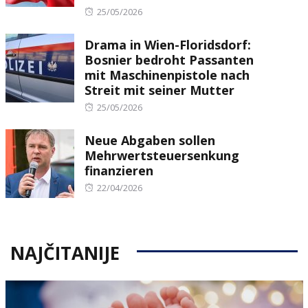
Posted
25/05/2026
on
Drama in Wien-Floridsdorf:
Bosnier bedroht Passanten
mit Maschinenpistole nach
Streit mit seiner Mutter
Posted
25/05/2026
on
Neue Abgaben sollen
Mehrwertsteuersenkung
finanzieren
Posted
22/04/2026
on
NAJČITANIJE