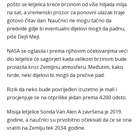
pošto se letjelica kreće brzinom od više hiljada milja
na sat, a vremenski prozor za ponovni ulazak traje
gotovo čitav dan. Naučnici ne mogu tačno da
predvide gdje bi eventualni dijelovi mogli da padnu,
piše Dejli Mejl.
NASA se oglasila i prema njihovim očekivanjima veći
dio letjelice će sagorjeti kada velikom brzinom bude
prolazila kroz Zemljinu atmosferu. Međutim, kako
tvrde, neki dijelovi bi mogli da prežive pad.
Rizik da neko bude povrijeđen izuzetno je mali i
procjenjuje se na otprilike jedan prema 4.200 odsto.
Misija letjelice Sonda Van Alen A završena je 2019.
godine, a naučnici su prvobitno očekivali da će se ona
vratiti na Zemlju tek 2034. godine.