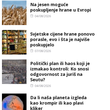
Na jesen moguće
poskupljenje hrane u Evropi
Posted
04/08/2026
on
Svjetske cijene hrane ponovo
porasle, evo i šta je najviše
poskupjelo
Posted
07/08/2026
on
Politički plan ili haos koji je
izmakao kontroli: Ko snosi
odgovornost za juriš na
Seutu?
Posted
04/08/2026
on
Da li naša planeta izgleda
kao krompir ili kao plavi
kliker