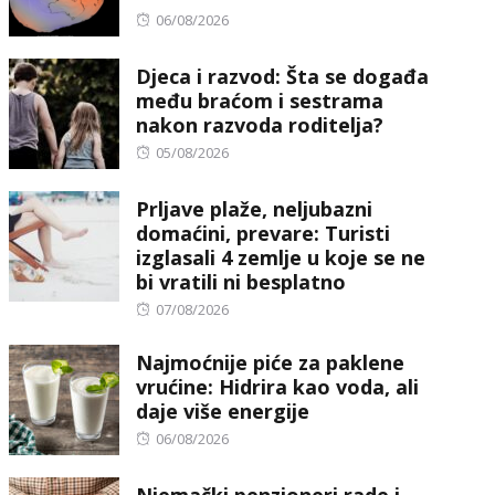
Posted
06/08/2026
on
Djeca i razvod: Šta se događa
među braćom i sestrama
nakon razvoda roditelja?
Posted
05/08/2026
on
Prljave plaže, neljubazni
domaćini, prevare: Turisti
izglasali 4 zemlje u koje se ne
bi vratili ni besplatno
Posted
07/08/2026
on
Najmoćnije piće za paklene
vrućine: Hidrira kao voda, ali
daje više energije
Posted
06/08/2026
on
Njemački penzioneri rade i