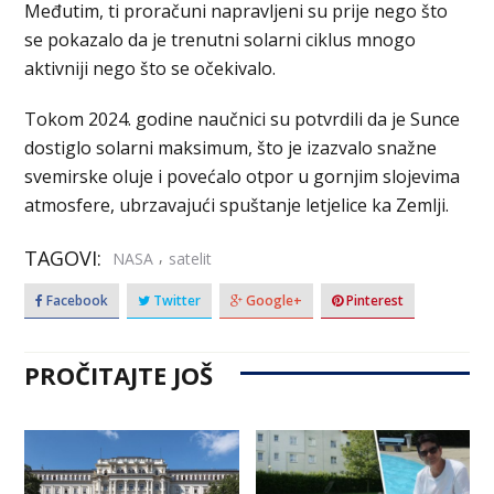
Međutim, ti proračuni napravljeni su prije nego što
se pokazalo da je trenutni solarni ciklus mnogo
aktivniji nego što se očekivalo.
Tokom 2024. godine naučnici su potvrdili da je Sunce
dostiglo solarni maksimum, što je izazvalo snažne
svemirske oluje i povećalo otpor u gornjim slojevima
atmosfere, ubrzavajući spuštanje letjelice ka Zemlji.
TAGOVI:
,
NASA
satelit
Facebook
Twitter
Google+
Pinterest
PROČITAJTE JOŠ