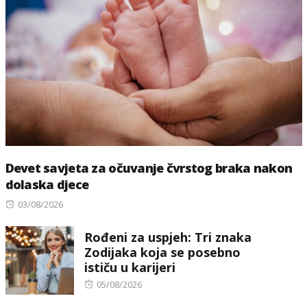
Devet savjeta za očuvanje čvrstog braka nakon
dolaska djece
Posted
03/08/2026
on
Rođeni za uspjeh: Tri znaka
Zodijaka koja se posebno
ističu u karijeri
Posted
05/08/2026
on