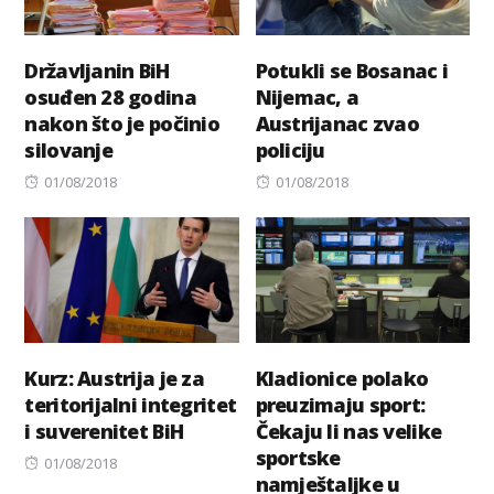
Državljanin BiH
Potukli se Bosanac i
osuđen 28 godina
Nijemac, a
nakon što je počinio
Austrijanac zvao
silovanje
policiju
Posted
Posted
01/08/2018
01/08/2018
on
on
Kurz: Austrija je za
Kladionice polako
teritorijalni integritet
preuzimaju sport:
i suverenitet BiH
Čekaju li nas velike
sportske
Posted
01/08/2018
namještaljke u
on