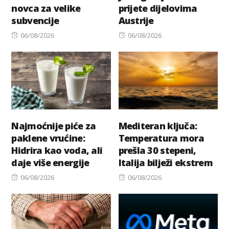
novca za velike
prijete dijelovima
subvencije
Austrije
Posted
Posted
06/08/2026
06/08/2026
on
on
Najmoćnije piće za
Mediteran ključa:
paklene vrućine:
Temperatura mora
Hidrira kao voda, ali
prešla 30 stepeni,
daje više energije
Italija bilježi ekstrem
Posted
Posted
06/08/2026
06/08/2026
on
on