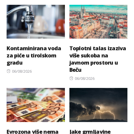
Kontaminirana voda
Toplotni talas izaziva
za piće u tirolskom
više sukoba na
gradu
javnom prostoru u
Beču
Posted
06/08/2026
on
Posted
06/08/2026
on
Evrozona više nema
Jake grmljavine