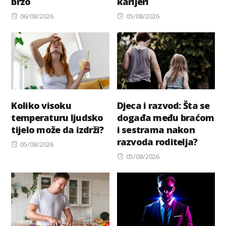
brzo
karijeri
Posted
Posted
06/08/2026
05/08/2026
on
on
Koliko visoku
Djeca i razvod: Šta se
temperaturu ljudsko
događa među braćom
tijelo može da izdrži?
i sestrama nakon
razvoda roditelja?
Posted
05/08/2026
on
Posted
05/08/2026
on