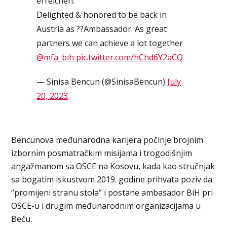
erreichen.
Delighted & honored to be back in
Austria as ??Ambassador. As great
partners we can achieve a lot together
@mfa_bih
pic.twitter.com/hChd6Y2aCQ
— Sinisa Bencun (@SinisaBencun)
July
20, 2023
Bencunova međunarodna karijera počinje brojnim
izbornim posmatračkim misijama i trogodišnjim
angažmanom sa OSCE na Kosovu, kada kao stručnjak
sa bogatim iskustvom 2019. godine prihvata poziv da
“promijeni stranu stola” i postane ambasador BiH pri
OSCE-u i drugim međunarodnim organizacijama u
Beču.