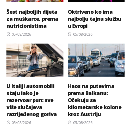
Šest najboljih dijeta
Oktriveno ko ima
za muškarce, prema
najbolju tajnu službu
nutricionistima
u Evropi
Posted
Posted
05/08/2026
05/08/2026
on
on
U Italiji automobili
Haos na putevima
staju iako je
prema Balkanu:
rezervoar pun: sve
Očekuju se
više slučajeva
kilometarske kolone
razrijeđenog goriva
kroz Austriju
Posted
Posted
05/08/2026
05/08/2026
on
on