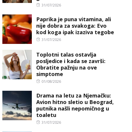
Posted
31/07/2026
on
Paprika je puna vitamina, ali
nije dobra za svakoga: Evo
kod koga ipak izaziva tegobe
Posted
31/07/2026
on
Toplotni talas ostavlja
posljedice i kada se završi:
Obratite pažnju na ove
simptome
Posted
01/08/2026
on
Drama na letu za Njemačku:
Avion hitno sletio u Beograd,
putnika našli nepomičnog u
toaletu
Posted
31/07/2026
on