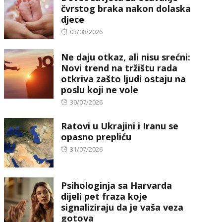
čvrstog braka nakon dolaska
djece
Posted
03/08/2026
on
Ne daju otkaz, ali nisu srećni:
Novi trend na tržištu rada
otkriva zašto ljudi ostaju na
poslu koji ne vole
Posted
30/07/2026
on
Ratovi u Ukrajini i Iranu se
opasno prepliću
Posted
31/07/2026
on
Psihologinja sa Harvarda
dijeli pet fraza koje
signaliziraju da je vaša veza
gotova