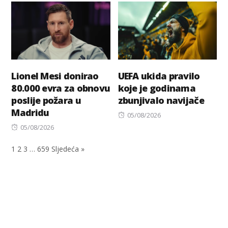
Lionel Mesi donirao
UEFA ukida pravilo
80.000 evra za obnovu
koje je godinama
poslije požara u
zbunjivalo navijače
Madridu
Posted
05/08/2026
Posted
on
05/08/2026
on
1
2
3
…
659
Sljedeća »