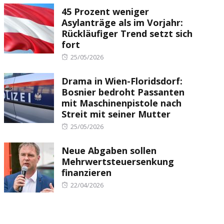
45 Prozent weniger
Asylanträge als im Vorjahr:
Rückläufiger Trend setzt sich
fort
Posted
25/05/2026
on
Drama in Wien-Floridsdorf:
Bosnier bedroht Passanten
mit Maschinenpistole nach
Streit mit seiner Mutter
Posted
25/05/2026
on
Neue Abgaben sollen
Mehrwertsteuersenkung
finanzieren
Posted
22/04/2026
on