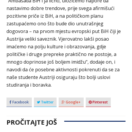
“Ambasada BiH i ja lično, uložićemo napore da
nastavimo dobre trendove, prije svega afirmišući
pozitivne priče iz BiH, a na političkom planu
zastupaćemo ono što bude dio unutrašnjeg
dogovora – na prvom mjestu evropski put BiH čiji je
Austrija veliki saveznik. Vjerovatno lakši posao
imaćemo na polju kulture i obrazovanja, gdje
političke i druge prepreke praktično ne postoje, a
mnogo doprinose još boljem imidžu“, dodaje on, i
navodi da će posebne aktivnosti pokrenuti da se za
naše studente Austriji osiguraju što bolji uslovi
studiranja i boravka.
Facebook
Twitter
Google+
Pinterest
PROČITAJTE JOŠ