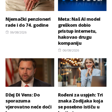
Njemački penzioneri
Meta: Naš AI model
rade i do 74. godine
greškom dobio
pristup internetu,
Posted
06/08/2026
hakovao drugu
on
kompaniju
Posted
06/08/2026
on
Džej Di Vens: Do
Rođeni za uspjeh: Tri
sporazuma
znaka Zodijaka koja
vjerovatno neće doći
se posebno ističu u