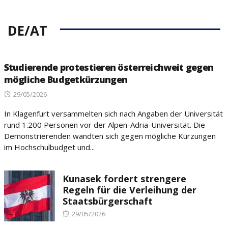
DE/AT
Studierende protestieren österreichweit gegen
mögliche Budgetkürzungen
Posted
29/05/2026
on
In Klagenfurt versammelten sich nach Angaben der Universität
rund 1.200 Personen vor der Alpen-Adria-Universität. Die
Demonstrierenden wandten sich gegen mögliche Kürzungen
im Hochschulbudget und...
Kunasek fordert strengere
Regeln für die Verleihung der
Staatsbürgerschaft
Posted
29/05/2026
on