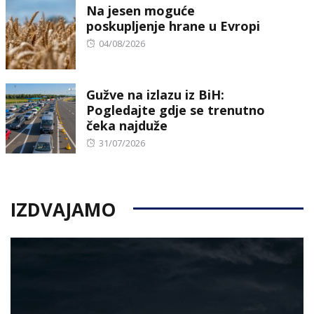
Na jesen moguće
poskupljenje hrane u Evropi
Posted
04/08/2026
on
Gužve na izlazu iz BiH:
Pogledajte gdje se trenutno
čeka najduže
Posted
31/07/2026
on
IZDVAJAMO