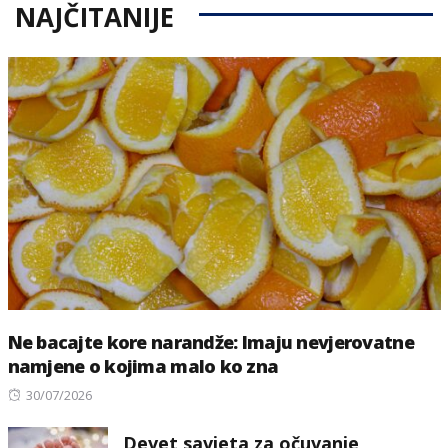
NAJČITANIJE
Ne bacajte kore narandže: Imaju nevjerovatne
namjene o kojima malo ko zna
Posted
30/07/2026
on
Devet savjeta za očuvanje