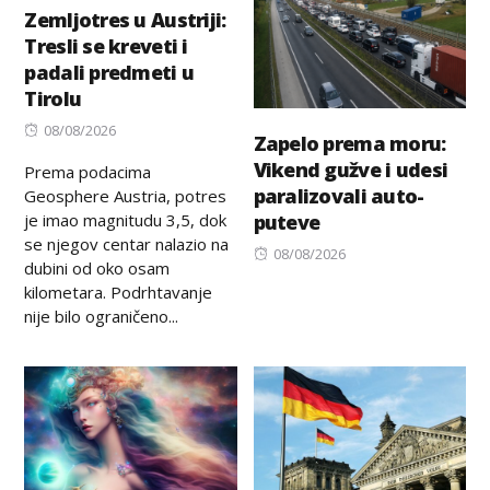
Zemljotres u Austriji:
Tresli se kreveti i
padali predmeti u
Tirolu
Posted
08/08/2026
Zapelo prema moru:
on
Vikend gužve i udesi
Prema podacima
paralizovali auto-
Geosphere Austria, potres
je imao magnitudu 3,5, dok
puteve
se njegov centar nalazio na
Posted
08/08/2026
dubini od oko osam
on
kilometara. Podrhtavanje
nije bilo ograničeno...