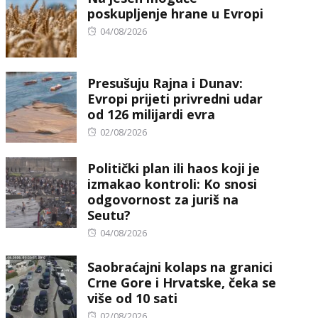
poskupljenje hrane u Evropi
Posted
04/08/2026
on
Presušuju Rajna i Dunav:
Evropi prijeti privredni udar
od 126 milijardi evra
Posted
02/08/2026
on
Politički plan ili haos koji je
izmakao kontroli: Ko snosi
odgovornost za juriš na
Seutu?
Posted
04/08/2026
on
Saobraćajni kolaps na granici
Crne Gore i Hrvatske, čeka se
više od 10 sati
Posted
02/08/2026