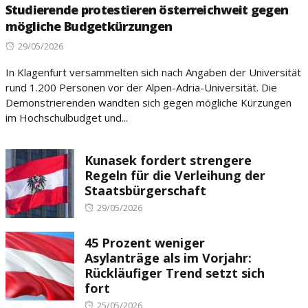
Studierende protestieren österreichweit gegen
mögliche Budgetkürzungen
Posted
29/05/2026
on
In Klagenfurt versammelten sich nach Angaben der Universität
rund 1.200 Personen vor der Alpen-Adria-Universität. Die
Demonstrierenden wandten sich gegen mögliche Kürzungen
im Hochschulbudget und...
Kunasek fordert strengere
Regeln für die Verleihung der
Staatsbürgerschaft
Posted
29/05/2026
on
45 Prozent weniger
Asylanträge als im Vorjahr:
Rückläufiger Trend setzt sich
fort
Posted
25/05/2026