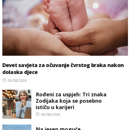
Devet savjeta za očuvanje čvrstog braka nakon
dolaska djece
Posted
03/08/2026
on
Rođeni za uspjeh: Tri znaka
Zodijaka koja se posebno
ističu u karijeri
Posted
05/08/2026
on
Na jesen moguće