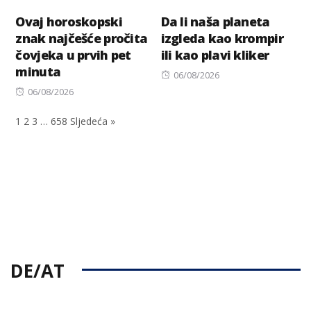
Ovaj horoskopski
Da li naša planeta
znak najčešće pročita
izgleda kao krompir
čovjeka u prvih pet
ili kao plavi kliker
minuta
Posted
06/08/2026
Posted
on
06/08/2026
on
1
2
3
…
658
Sljedeća »
DE/AT