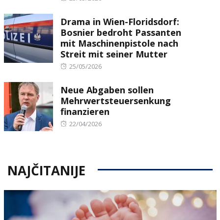
on
Drama in Wien-Floridsdorf:
Bosnier bedroht Passanten
mit Maschinenpistole nach
Streit mit seiner Mutter
Posted
25/05/2026
on
Neue Abgaben sollen
Mehrwertsteuersenkung
finanzieren
Posted
22/04/2026
on
NAJČITANIJE