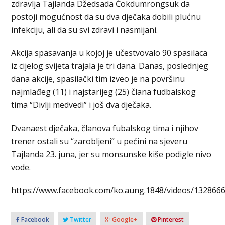
zdravlja Tajlanda Džedsada Čokdumrongsuk da
postoji mogućnost da su dva dječaka dobili plućnu
infekciju, ali da su svi zdravi i nasmijani.
Akcija spasavanja u kojoj je učestvovalo 90 spasilaca
iz cijelog svijeta trajala je tri dana. Danas, poslednjeg
dana akcije, spasilački tim izveo je na površinu
najmlađeg (11) i najstarijeg (25) člana fudbalskog
tima “Divlji medvedi” i još dva dječaka.
Dvanaest dječaka, članova fubalskog tima i njihov
trener ostali su “zarobljeni” u pećini na sjeveru
Tajlanda 23. juna, jer su monsunske kiše podigle nivo
vode.
https://www.facebook.com/ko.aung.1848/videos/132866
Facebook
Twitter
Google+
Pinterest