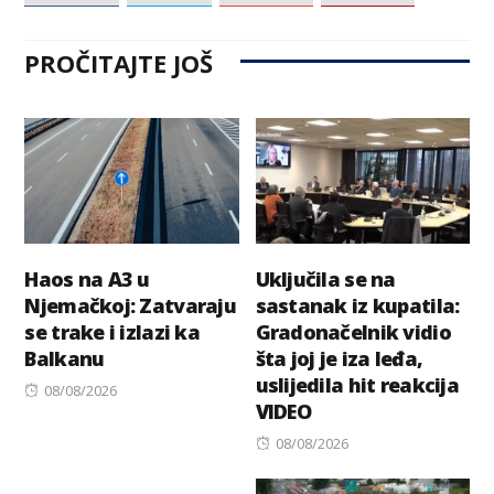
PROČITAJTE JOŠ
Haos na A3 u
Uključila se na
Njemačkoj: Zatvaraju
sastanak iz kupatila:
se trake i izlazi ka
Gradonačelnik vidio
Balkanu
šta joj je iza leđa,
uslijedila hit reakcija
Posted
08/08/2026
VIDEO
on
Posted
08/08/2026
on