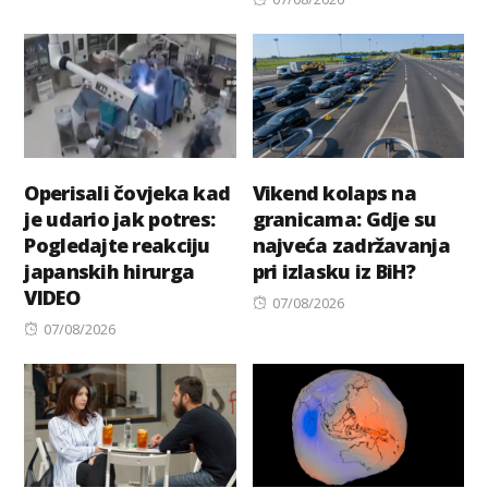
on
Operisali čovjeka kad
Vikend kolaps na
je udario jak potres:
granicama: Gdje su
Pogledajte reakciju
najveća zadržavanja
japanskih hirurga
pri izlasku iz BiH?
VIDEO
Posted
07/08/2026
Posted
on
07/08/2026
on