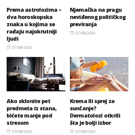
Prema astrolozima –
Njemačka na pragu
dva horoskopska
neviđenog političkog
znaka u kojima se
previranja
rađaju najokrutniji
Posted
07/08/2026
ljudi
on
Posted
07/08/2026
on
Ako sklonite pet
Krema ili sprej za
predmeta iz stana,
sunčanje?
bićete manje pod
Dermatolozi otkrili
stresom
šta je bolji izbor
Posted
Posted
07/08/2026
07/08/2026