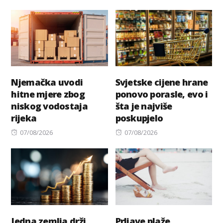
on
on
Njemačka uvodi
Svjetske cijene hrane
hitne mjere zbog
ponovo porasle, evo i
niskog vodostaja
šta je najviše
rijeka
poskupjelo
Posted
Posted
07/08/2026
07/08/2026
on
on
Jedna zemlja drži
Prljave plaže,