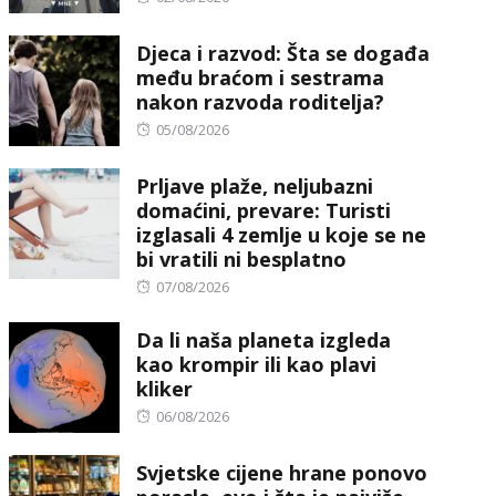
on
Djeca i razvod: Šta se događa
među braćom i sestrama
nakon razvoda roditelja?
Posted
05/08/2026
on
Prljave plaže, neljubazni
domaćini, prevare: Turisti
izglasali 4 zemlje u koje se ne
bi vratili ni besplatno
Posted
07/08/2026
on
Da li naša planeta izgleda
kao krompir ili kao plavi
kliker
Posted
06/08/2026
on
Svjetske cijene hrane ponovo