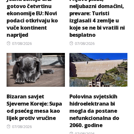
gotovo četvrtinu
neljubazni domaćini,
ekonomije EU: Novi
prevare: Turisti
podaci otkrivaju ko
izglasali 4 zemlje u
vuče kontinent
koje se ne bi vratili ni
naprijed
besplatno
Posted
Posted
07/08/2026
07/08/2026
on
on
Bizaran savjet
Polovina svjetskih
Sjeverne Koreje: Supa
hidroelektrana bi
od psećeg mesa kao
mogla da postane
lijek protiv vrućine
nefunkcionalna do
2060. godine
Posted
07/08/2026
on
Posted
07/08/2026