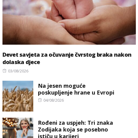
Devet savjeta za očuvanje čvrstog braka nakon
dolaska djece
Posted
03/08/2026
on
Na jesen moguće
poskupljenje hrane u Evropi
Posted
04/08/2026
on
Rođeni za uspjeh: Tri znaka
Zodijaka koja se posebno
ističu u karijeri