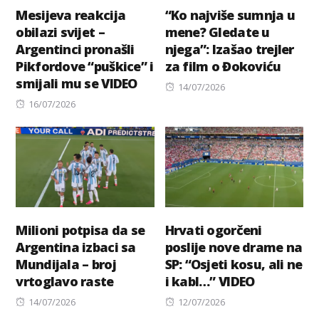
Mesijeva reakcija
“Ko najviše sumnja u
obilazi svijet –
mene? Gledate u
Argentinci pronašli
njega”: Izašao trejler
Pikfordove “puškice” i
za film o Đokoviću
smijali mu se VIDEO
Posted
14/07/2026
Posted
on
16/07/2026
on
Milioni potpisa da se
Hrvati ogorčeni
Argentina izbaci sa
poslije nove drame na
Mundijala – broj
SP: “Osjeti kosu, ali ne
vrtoglavo raste
i kabl…” VIDEO
Posted
Posted
14/07/2026
12/07/2026
on
on