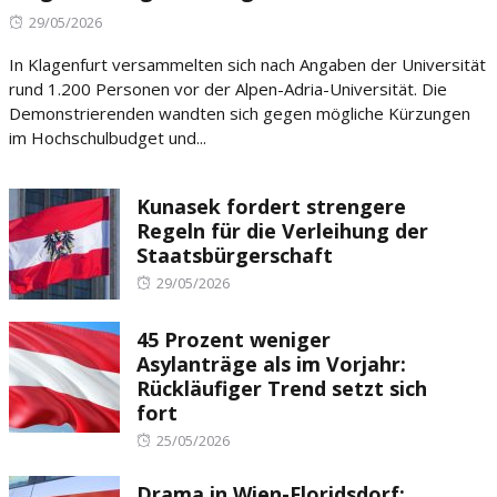
Posted
29/05/2026
on
In Klagenfurt versammelten sich nach Angaben der Universität
rund 1.200 Personen vor der Alpen-Adria-Universität. Die
Demonstrierenden wandten sich gegen mögliche Kürzungen
im Hochschulbudget und...
Kunasek fordert strengere
Regeln für die Verleihung der
Staatsbürgerschaft
Posted
29/05/2026
on
45 Prozent weniger
Asylanträge als im Vorjahr:
Rückläufiger Trend setzt sich
fort
Posted
25/05/2026
on
Drama in Wien-Floridsdorf: