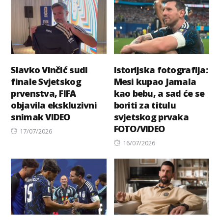
Slavko Vinčić sudi
Istorijska fotografija:
finale Svjetskog
Mesi kupao Jamala
prvenstva, FIFA
kao bebu, a sad će se
objavila ekskluzivni
boriti za titulu
snimak VIDEO
svjetskog prvaka
FOTO/VIDEO
Posted
17/07/2026
on
Posted
16/07/2026
on