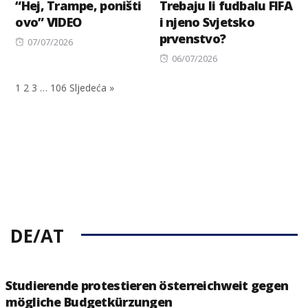
“Hej, Trampe, poništi
Trebaju li fudbalu FIFA
ovo” VIDEO
i njeno Svjetsko
prvenstvo?
Posted
07/07/2026
on
Posted
06/07/2026
on
1
2
3
…
106
Sljedeća »
DE/AT
Studierende protestieren österreichweit gegen
mögliche Budgetkürzungen