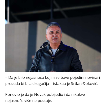
– Da je bilo nejasnoća kojim se bave pojedini novinari
presuda bi bila drugačija – istakao je Srđan Đoković.
Ponovio je da je Novak pobijedio i da nikakve
nejasnoće više ne postoje.