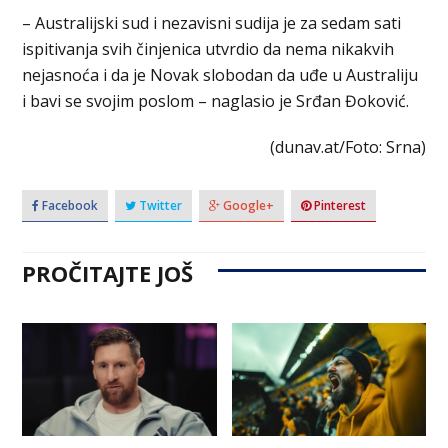
– Australijski sud i nezavisni sudija je za sedam sati
ispitivanja svih činjenica utvrdio da nema nikakvih
nejasnoća i da je Novak slobodan da uđe u Australiju
i bavi se svojim poslom – naglasio je Srđan Đoković.
(dunav.at/Foto: Srna)
Facebook
Twitter
Google+
Pinterest
PROČITAJTE JOŠ