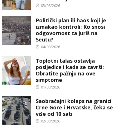
Posted
05/08/2026
on
Politički plan ili haos koji je
izmakao kontroli: Ko snosi
odgovornost za juriš na
Seutu?
Posted
04/08/2026
on
Toplotni talas ostavlja
posljedice i kada se završi:
Obratite pažnju na ove
simptome
Posted
01/08/2026
on
Saobraćajni kolaps na granici
Crne Gore i Hrvatske, čeka se
više od 10 sati
Posted
02/08/2026
on