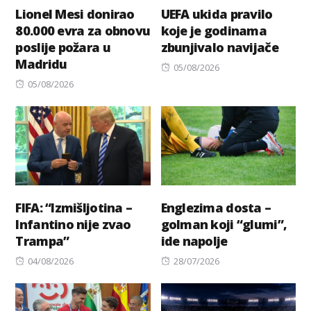
Lionel Mesi donirao
UEFA ukida pravilo
80.000 evra za obnovu
koje je godinama
poslije požara u
zbunjivalo navijače
Madridu
Posted
05/08/2026
Posted
on
05/08/2026
on
FIFA: “Izmišljotina –
Englezima dosta –
Infantino nije zvao
golman koji “glumi”,
Trampa”
ide napolje
Posted
Posted
04/08/2026
28/07/2026
on
on