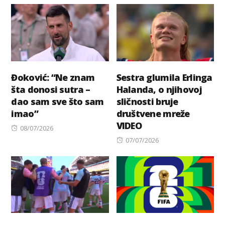
Đoković: “Ne znam
Sestra glumila Erlinga
šta donosi sutra –
Halanda, o njihovoj
dao sam sve što sam
sličnosti bruje
imao”
društvene mreže
VIDEO
Posted
08/07/2026
on
Posted
07/07/2026
on