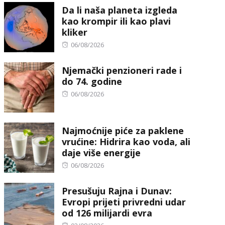
Da li naša planeta izgleda
kao krompir ili kao plavi
kliker
Posted
06/08/2026
on
Njemački penzioneri rade i
do 74. godine
Posted
06/08/2026
on
Najmoćnije piće za paklene
vrućine: Hidrira kao voda, ali
daje više energije
Posted
06/08/2026
on
Presušuju Rajna i Dunav:
Evropi prijeti privredni udar
od 126 milijardi evra