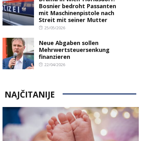
Bosnier bedroht Passanten
mit Maschinenpistole nach
Streit mit seiner Mutter
Posted
25/05/2026
on
Neue Abgaben sollen
Mehrwertsteuersenkung
finanzieren
Posted
22/04/2026
on
NAJČITANIJE