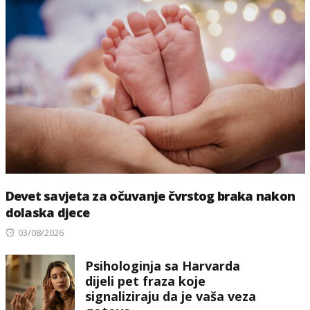
Devet savjeta za očuvanje čvrstog braka nakon
dolaska djece
Posted
03/08/2026
on
Psihologinja sa Harvarda
dijeli pet fraza koje
signaliziraju da je vaša veza