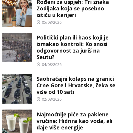
Rođeni za uspjeh: Tri znaka
Zodijaka koja se posebno
ističu u karijeri
Posted
05/08/2026
on
Politički plan ili haos koji je
izmakao kontroli: Ko snosi
odgovornost za juriš na
Seutu?
Posted
04/08/2026
on
Saobraćajni kolaps na granici
Crne Gore i Hrvatske, čeka se
više od 10 sati
Posted
02/08/2026
on
Najmoćnije piće za paklene
vrućine: Hidrira kao voda, ali
daje više energije