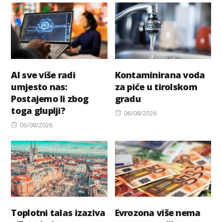
AI sve više radi
Kontaminirana voda
umjesto nas:
za piće u tirolskom
Postajemo li zbog
gradu
toga gluplji?
Posted
06/08/2026
Posted
on
06/08/2026
on
Toplotni talas izaziva
Evrozona više nema