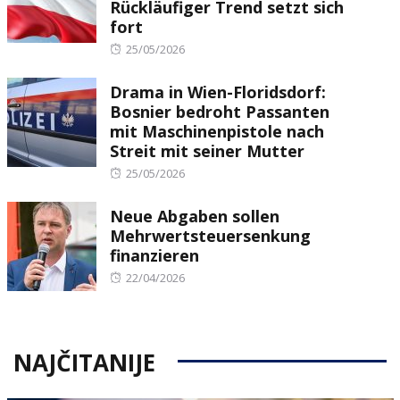
Rückläufiger Trend setzt sich
fort
Posted
25/05/2026
on
Drama in Wien-Floridsdorf:
Bosnier bedroht Passanten
mit Maschinenpistole nach
Streit mit seiner Mutter
Posted
25/05/2026
on
Neue Abgaben sollen
Mehrwertsteuersenkung
finanzieren
Posted
22/04/2026
on
NAJČITANIJE