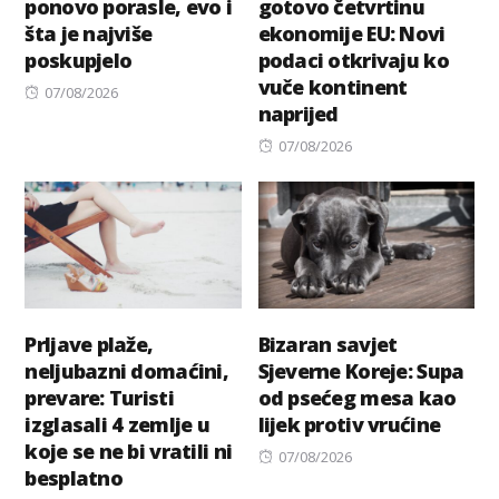
ponovo porasle, evo i
gotovo četvrtinu
šta je najviše
ekonomije EU: Novi
poskupjelo
podaci otkrivaju ko
vuče kontinent
Posted
07/08/2026
naprijed
on
Posted
07/08/2026
on
Prljave plaže,
Bizaran savjet
neljubazni domaćini,
Sjeverne Koreje: Supa
prevare: Turisti
od psećeg mesa kao
izglasali 4 zemlje u
lijek protiv vrućine
koje se ne bi vratili ni
Posted
07/08/2026
besplatno
on