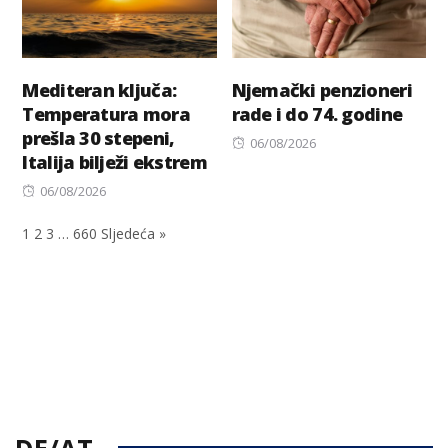
Mediteran ključa:
Njemački penzioneri
Temperatura mora
rade i do 74. godine
prešla 30 stepeni,
Posted
06/08/2026
Italija bilježi ekstrem
on
Posted
06/08/2026
on
1
2
3
…
660
Sljedeća »