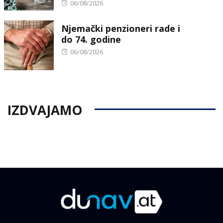
Posted
06/08/2026
on
Njemački penzioneri rade i
do 74. godine
Posted
06/08/2026
on
IZDVAJAMO