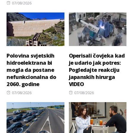
Posted
07/08/2026
on
Polovina svjetskih
Operisali čovjeka kad
hidroelektrana bi
je udario jak potres:
mogla da postane
Pogledajte reakciju
nefunkcionalna do
japanskih hirurga
2060. godine
VIDEO
Posted
Posted
07/08/2026
07/08/2026
on
on