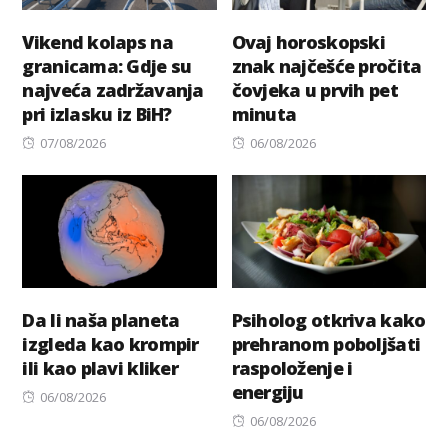
Vikend kolaps na
Ovaj horoskopski
granicama: Gdje su
znak najčešće pročita
najveća zadržavanja
čovjeka u prvih pet
pri izlasku iz BiH?
minuta
Posted
Posted
07/08/2026
06/08/2026
on
on
Da li naša planeta
Psiholog otkriva kako
izgleda kao krompir
prehranom poboljšati
ili kao plavi kliker
raspoloženje i
energiju
Posted
06/08/2026
on
Posted
06/08/2026
on