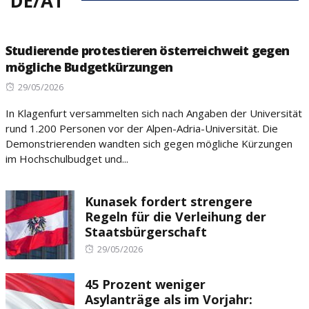
DE/AT
Studierende protestieren österreichweit gegen
mögliche Budgetkürzungen
Posted
29/05/2026
on
In Klagenfurt versammelten sich nach Angaben der Universität
rund 1.200 Personen vor der Alpen-Adria-Universität. Die
Demonstrierenden wandten sich gegen mögliche Kürzungen
im Hochschulbudget und...
Kunasek fordert strengere
Regeln für die Verleihung der
Staatsbürgerschaft
Posted
29/05/2026
on
45 Prozent weniger
Asylanträge als im Vorjahr: