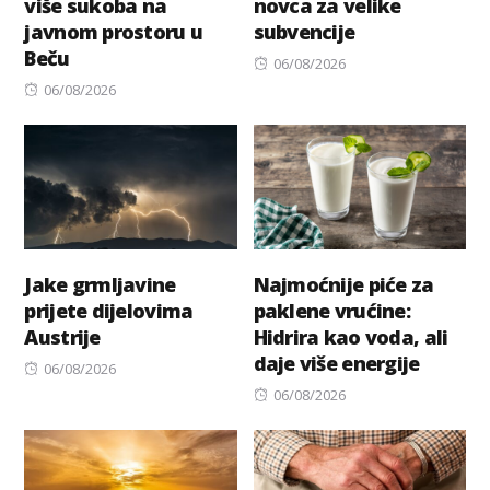
više sukoba na
novca za velike
javnom prostoru u
subvencije
Beču
Posted
06/08/2026
Posted
on
06/08/2026
on
Jake grmljavine
Najmoćnije piće za
prijete dijelovima
paklene vrućine:
Austrije
Hidrira kao voda, ali
daje više energije
Posted
06/08/2026
on
Posted
06/08/2026
on