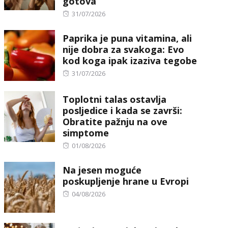
gotova
Posted
31/07/2026
on
Paprika je puna vitamina, ali
nije dobra za svakoga: Evo
kod koga ipak izaziva tegobe
Posted
31/07/2026
on
Toplotni talas ostavlja
posljedice i kada se završi:
Obratite pažnju na ove
simptome
Posted
01/08/2026
on
Na jesen moguće
poskupljenje hrane u Evropi
Posted
04/08/2026
on