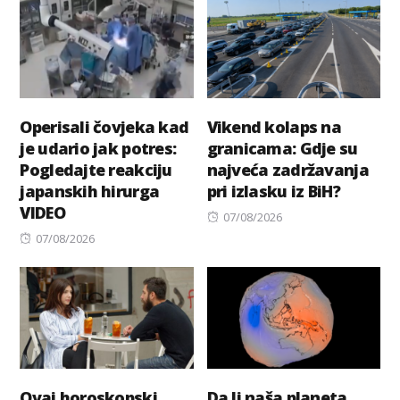
Operisali čovjeka kad
Vikend kolaps na
je udario jak potres:
granicama: Gdje su
Pogledajte reakciju
najveća zadržavanja
japanskih hirurga
pri izlasku iz BiH?
VIDEO
Posted
07/08/2026
Posted
on
07/08/2026
on
Ovaj horoskopski
Da li naša planeta