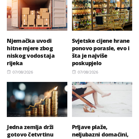
Njemačka uvodi
Svjetske cijene hrane
hitne mjere zbog
ponovo porasle, evo i
niskog vodostaja
šta je najviše
rijeka
poskupjelo
Posted
Posted
07/08/2026
07/08/2026
on
on
Jedna zemlja drži
Prljave plaže,
gotovo četvrtinu
neljubazni domaćini,