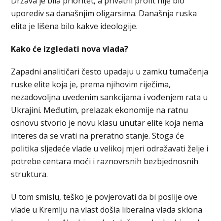
Država je bila prioritet, a privatni profit nije bio
uporediv sa današnjim oligarsima. Današnja ruska
elita je lišena bilo kakve ideologije.
Kako će izgledati nova vlada?
Zapadni analitičari često upadaju u zamku tumačenja
ruske elite koja je, prema njihovim riječima,
nezadovoljna uvedenim sankcijama i vođenjem rata u
Ukrajini. Međutim, prelazak ekonomije na ratnu
osnovu stvorio je novu klasu unutar elite koja nema
interes da se vrati na preratno stanje. Stoga će
politika sljedeće vlade u velikoj mjeri odražavati želje i
potrebe centara moći i raznovrsnih bezbjednosnih
struktura.
U tom smislu, teško je povjerovati da bi poslije ove
vlade u Kremlju na vlast došla liberalna vlada sklona