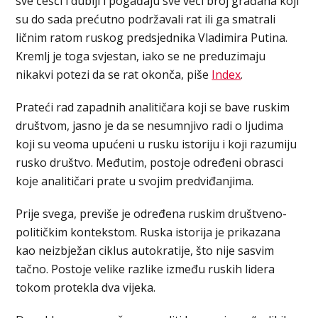
sve češći i dublji i pogađaju sve veći broj građana koji
su do sada prećutno podržavali rat ili ga smatrali
ličnim ratom ruskog predsjednika Vladimira Putina.
Kremlj je toga svjestan, iako se ne preduzimaju
nikakvi potezi da se rat okonča, piše
Index
.
Prateći rad zapadnih analitičara koji se bave ruskim
društvom, jasno je da se nesumnjivo radi o ljudima
koji su veoma upućeni u rusku istoriju i koji razumiju
rusko društvo. Međutim, postoje određeni obrasci
koje analitičari prate u svojim predviđanjima.
Prije svega, previše je određena ruskim društveno-
političkim kontekstom. Ruska istorija je prikazana
kao neizbježan ciklus autokratije, što nije sasvim
tačno. Postoje velike razlike između ruskih lidera
tokom protekla dva vijeka.