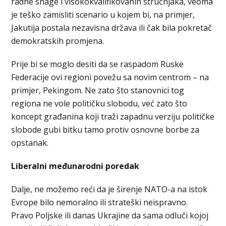
radne snage i visokokvalifikovanih stručnjaka, veoma
je teško zamisliti scenario u kojem bi, na primjer,
Jakutija postala nezavisna država ili čak bila pokretač
demokratskih promjena.
Prije bi se moglo desiti da se raspadom Ruske
Federacije ovi regioni povežu sa novim centrom – na
primjer, Pekingom. Ne zato što stanovnici tog
regiona ne vole političku slobodu, već zato što
koncept građanina koji traži zapadnu verziju političke
slobode gubi bitku tamo protiv osnovne borbe za
opstanak.
Liberalni međunarodni poredak
Dalje, ne možemo reći da je širenje NATO-a na istok
Evrope bilo nemoralno ili strateški neispravno.
Pravo Poljske ili danas Ukrajine da sama odluči kojoj