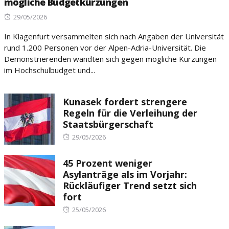
mögliche Budgetkürzungen
Posted
29/05/2026
on
In Klagenfurt versammelten sich nach Angaben der Universität
rund 1.200 Personen vor der Alpen-Adria-Universität. Die
Demonstrierenden wandten sich gegen mögliche Kürzungen
im Hochschulbudget und...
Kunasek fordert strengere
Regeln für die Verleihung der
Staatsbürgerschaft
Posted
29/05/2026
on
45 Prozent weniger
Asylanträge als im Vorjahr:
Rückläufiger Trend setzt sich
fort
Posted
25/05/2026
on