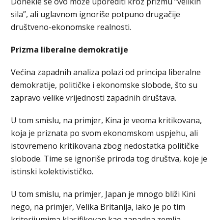
Donekle se ovo može uporediti kroz prizmu “velikih
sila”, ali uglavnom ignoriše potpuno drugačije
društveno-ekonomske realnosti.
Prizma liberalne demokratije
Većina zapadnih analiza polazi od principa liberalne
demokratije, političke i ekonomske slobode, što su
zapravo velike vrijednosti zapadnih društava.
U tom smislu, na primjer, Kina je veoma kritikovana,
koja je priznata po svom ekonomskom uspjehu, ali
istovremeno kritikovana zbog nedostatka političke
slobode. Time se ignoriše priroda tog društva, koje je
istinski kolektivističko.
U tom smislu, na primjer, Japan je mnogo bliži Kini
nego, na primjer, Velika Britanija, iako je po tim
kriterijumima klasifikovan kao zapadna zemlja.