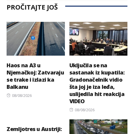
PROČITAJTE JOŠ
Haos na A3 u
Uključila se na
Njemačkoj: Zatvaraju
sastanak iz kupatila:
se trake i izlazi ka
Gradonačelnik vidio
Balkanu
šta joj je iza leđa,
uslijedila hit reakcija
Posted
08/08/2026
VIDEO
on
Posted
08/08/2026
on
Zemljotres u Austriji: