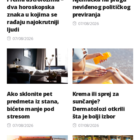
dva horoskopska
neviđenog političkog
znaka u kojima se
previranja
rađaju najokrutniji
Posted
07/08/2026
ljudi
on
Posted
07/08/2026
on
Ako sklonite pet
Krema ili sprej za
predmeta iz stana,
sunčanje?
bićete manje pod
Dermatolozi otkrili
stresom
šta je bolji izbor
Posted
Posted
07/08/2026
07/08/2026
on
on