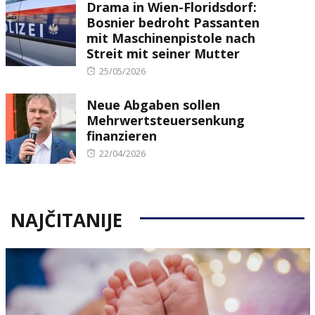
Drama in Wien-Floridsdorf:
Bosnier bedroht Passanten
mit Maschinenpistole nach
Streit mit seiner Mutter
Posted
25/05/2026
on
Neue Abgaben sollen
Mehrwertsteuersenkung
finanzieren
Posted
22/04/2026
on
NAJČITANIJE