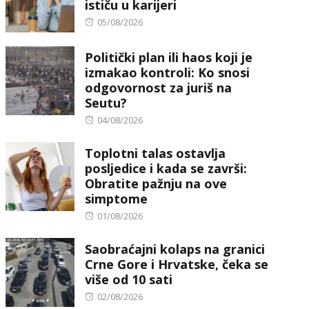
ističu u karijeri
Posted
05/08/2026
on
Politički plan ili haos koji je
izmakao kontroli: Ko snosi
odgovornost za juriš na
Seutu?
Posted
04/08/2026
on
Toplotni talas ostavlja
posljedice i kada se završi:
Obratite pažnju na ove
simptome
Posted
01/08/2026
on
Saobraćajni kolaps na granici
Crne Gore i Hrvatske, čeka se
više od 10 sati
Posted
02/08/2026