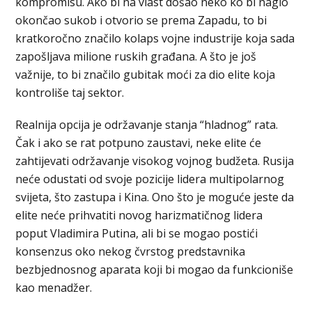
kompromisu. Ako bi na vlast došao neko ko bi naglo
okončao sukob i otvorio se prema Zapadu, to bi
kratkoročno značilo kolaps vojne industrije koja sada
zapošljava milione ruskih građana. A što je još
važnije, to bi značilo gubitak moći za dio elite koja
kontroliše taj sektor.
Realnija opcija je održavanje stanja “hladnog” rata.
Čak i ako se rat potpuno zaustavi, neke elite će
zahtijevati održavanje visokog vojnog budžeta. Rusija
neće odustati od svoje pozicije lidera multipolarnog
svijeta, što zastupa i Kina. Ono što je moguće jeste da
elite neće prihvatiti novog harizmatičnog lidera
poput Vladimira Putina, ali bi se mogao postići
konsenzus oko nekog čvrstog predstavnika
bezbjednosnog aparata koji bi mogao da funkcioniše
kao menadžer.