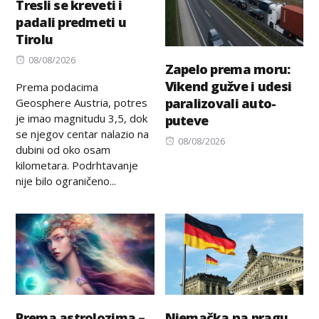
Tresli se kreveti i
padali predmeti u
Tirolu
Posted
08/08/2026
Zapelo prema moru:
on
Vikend gužve i udesi
Prema podacima
paralizovali auto-
Geosphere Austria, potres
je imao magnitudu 3,5, dok
puteve
se njegov centar nalazio na
Posted
08/08/2026
dubini od oko osam
on
kilometara. Podrhtavanje
nije bilo ograničeno...
Prema astrolozima –
Njemačka na pragu