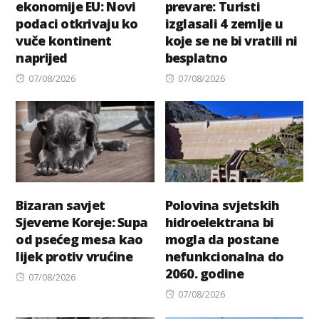
ekonomije EU: Novi
prevare: Turisti
podaci otkrivaju ko
izglasali 4 zemlje u
vuče kontinent
koje se ne bi vratili ni
naprijed
besplatno
Posted
Posted
07/08/2026
07/08/2026
on
on
Bizaran savjet
Polovina svjetskih
Sjeverne Koreje: Supa
hidroelektrana bi
od psećeg mesa kao
mogla da postane
lijek protiv vrućine
nefunkcionalna do
2060. godine
Posted
07/08/2026
on
Posted
07/08/2026
on