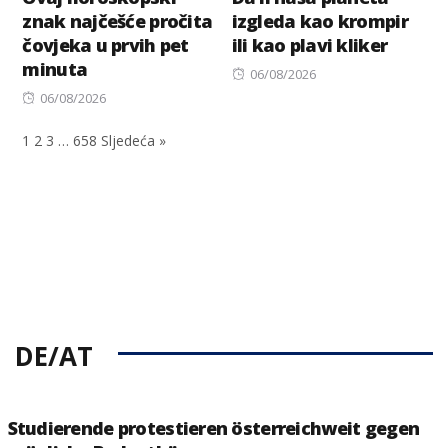
znak najčešće pročita
izgleda kao krompir
čovjeka u prvih pet
ili kao plavi kliker
minuta
Posted
06/08/2026
Posted
on
06/08/2026
on
1
2
3
…
658
Sljedeća »
DE/AT
Studierende protestieren österreichweit gegen