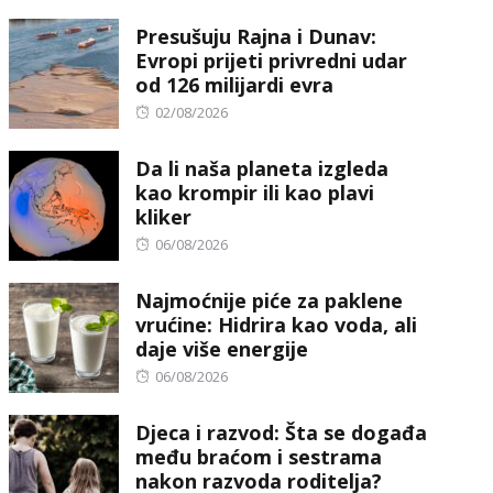
on
Presušuju Rajna i Dunav:
Evropi prijeti privredni udar
od 126 milijardi evra
Posted
02/08/2026
on
Da li naša planeta izgleda
kao krompir ili kao plavi
kliker
Posted
06/08/2026
on
Najmoćnije piće za paklene
vrućine: Hidrira kao voda, ali
daje više energije
Posted
06/08/2026
on
Djeca i razvod: Šta se događa
među braćom i sestrama
nakon razvoda roditelja?