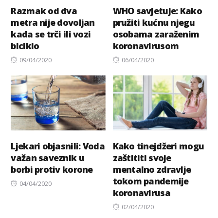
Razmak od dva
WHO savjetuje: Kako
metra nije dovoljan
pružiti kućnu njegu
kada se trči ili vozi
osobama zaraženim
biciklo
koronavirusom
Posted
Posted
09/04/2020
06/04/2020
on
on
Ljekari objasnili: Voda
Kako tinejdžeri mogu
važan saveznik u
zaštititi svoje
borbi protiv korone
mentalno zdravlje
tokom pandemije
Posted
04/04/2020
koronavirusa
on
Posted
02/04/2020