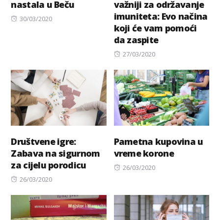
nastala u Beču
važniji za održavanje
imuniteta: Evo načina
Posted
30/03/2020
koji će vam pomoći
on
da zaspite
Posted
27/03/2020
on
Društvene igre:
Pametna kupovina u
Zabava na sigurnom
vreme korone
za cijelu porodicu
Posted
26/03/2020
Posted
on
26/03/2020
on