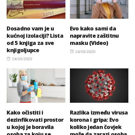
Dosadno vam je u
Evo kako sami da
kućnoj izolaciji? Lista
napravite zaštitnu
od 5 knjiga za sve
masku (Video)
knjigoljupce
Posted
24/03/2020
Posted
on
24/03/2020
on
Kako očistiti i
Razlika između virusa
dezinfikovati prostor
korona i gripa: Evo
u kojoj je boravila
koliko jedan čovjek
osoba za koju se
može da zarazi osoba