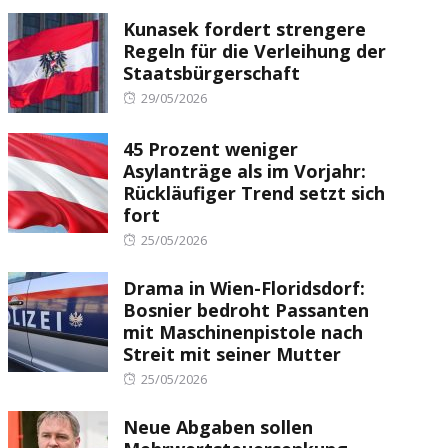
Kunasek fordert strengere
Regeln für die Verleihung der
Staatsbürgerschaft
Posted
29/05/2026
on
45 Prozent weniger
Asylanträge als im Vorjahr:
Rückläufiger Trend setzt sich
fort
Posted
25/05/2026
on
Drama in Wien-Floridsdorf:
Bosnier bedroht Passanten
mit Maschinenpistole nach
Streit mit seiner Mutter
Posted
25/05/2026
on
Neue Abgaben sollen