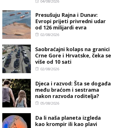
Posted
04/08/2026
on
Presušuju Rajna i Dunav:
Evropi prijeti privredni udar
od 126 milijardi evra
Posted
02/08/2026
on
Saobraćajni kolaps na granici
Crne Gore i Hrvatske, čeka se
više od 10 sati
Posted
02/08/2026
on
Djeca i razvod: Šta se događa
među braćom i sestrama
nakon razvoda roditelja?
Posted
05/08/2026
on
Da li naša planeta izgleda
kao krompir ili kao plavi