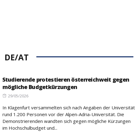
DE/AT
Studierende protestieren österreichweit gegen
mögliche Budgetkürzungen
Posted
29/05/2026
on
In Klagenfurt versammelten sich nach Angaben der Universität
rund 1.200 Personen vor der Alpen-Adria-Universität. Die
Demonstrierenden wandten sich gegen mögliche Kürzungen
im Hochschulbudget und...