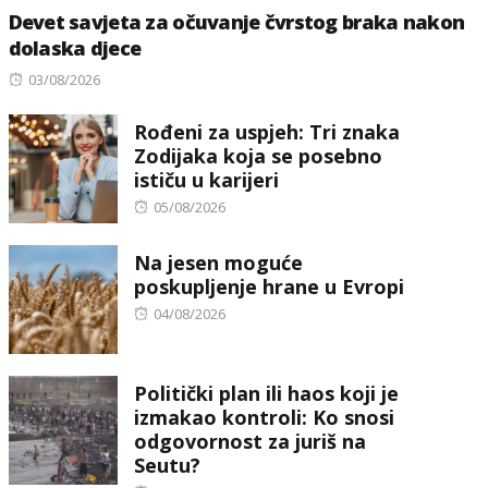
Devet savjeta za očuvanje čvrstog braka nakon
dolaska djece
Posted
03/08/2026
on
Rođeni za uspjeh: Tri znaka
Zodijaka koja se posebno
ističu u karijeri
Posted
05/08/2026
on
Na jesen moguće
poskupljenje hrane u Evropi
Posted
04/08/2026
on
Politički plan ili haos koji je
izmakao kontroli: Ko snosi
odgovornost za juriš na
Seutu?