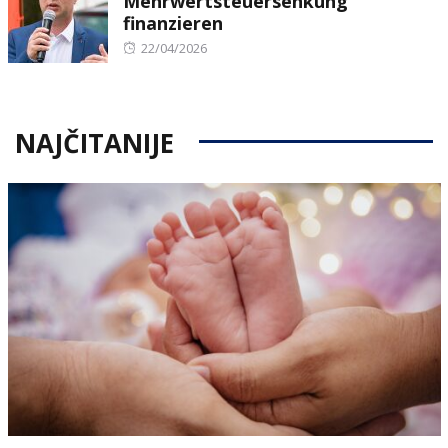
Mehrwertsteuersenkung
finanzieren
Posted
22/04/2026
on
NAJČITANIJE