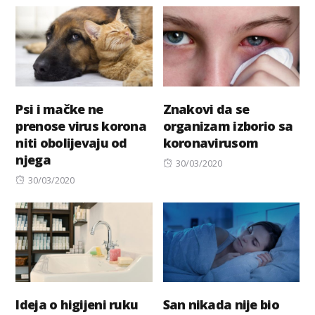
on
Psi i mačke ne
Znakovi da se
prenose virus korona
organizam izborio sa
niti obolijevaju od
koronavirusom
njega
Posted
30/03/2020
Posted
on
30/03/2020
on
Ideja o higijeni ruku
San nikada nije bio