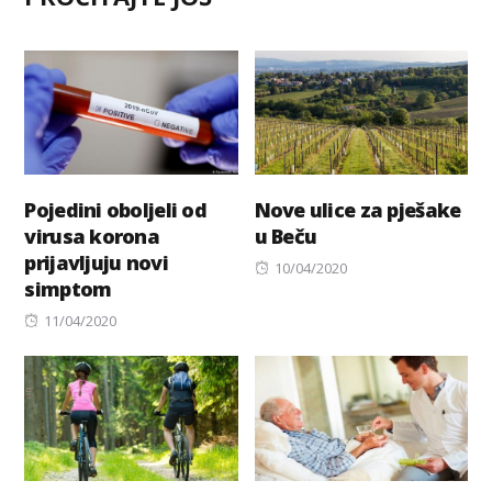
Pojedini oboljeli od
Nove ulice za pješake
virusa korona
u Beču
prijavljuju novi
Posted
10/04/2020
simptom
on
Posted
11/04/2020
on