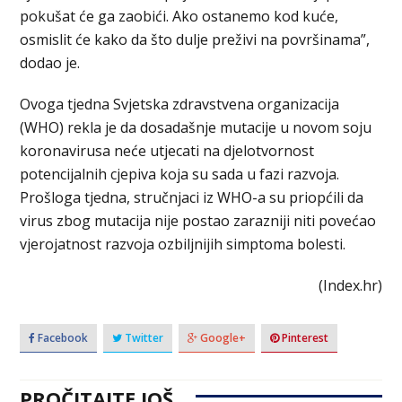
pokušat će ga zaobići. Ako ostanemo kod kuće,
osmislit će kako da što dulje preživi na površinama”,
dodao je.
Ovoga tjedna Svjetska zdravstvena organizacija
(WHO) rekla je da dosadašnje mutacije u novom soju
koronavirusa neće utjecati na djelotvornost
potencijalnih cjepiva koja su sada u fazi razvoja.
Prošloga tjedna, stručnjaci iz WHO-a su priopćili da
virus zbog mutacija nije postao zarazniji niti povećao
vjerojatnost razvoja ozbiljnijih simptoma bolesti.
(Index.hr)
Facebook
Twitter
Google+
Pinterest
PROČITAJTE JOŠ