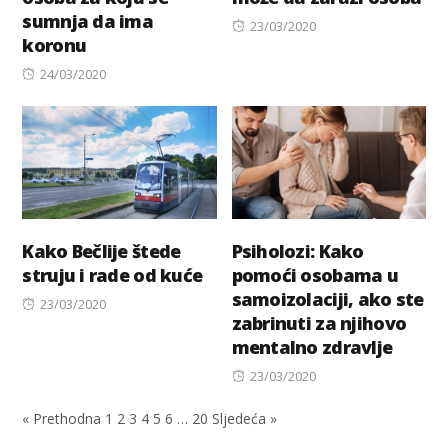
sumnja da ima
Posted
23/03/2020
koronu
on
Posted
24/03/2020
on
Kako Bečlije štede
Psiholozi: Kako
struju i rade od kuće
pomoći osobama u
samoizolaciji, ako ste
Posted
23/03/2020
zabrinuti za njihovo
on
mentalno zdravlje
Posted
23/03/2020
on
« Prethodna
1
2
3
4
5
6
…
20
Sljedeća »