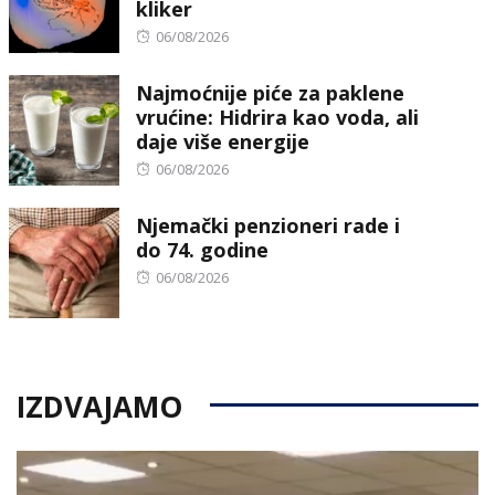
kliker
Posted
06/08/2026
on
Najmoćnije piće za paklene
vrućine: Hidrira kao voda, ali
daje više energije
Posted
06/08/2026
on
Njemački penzioneri rade i
do 74. godine
Posted
06/08/2026
on
IZDVAJAMO