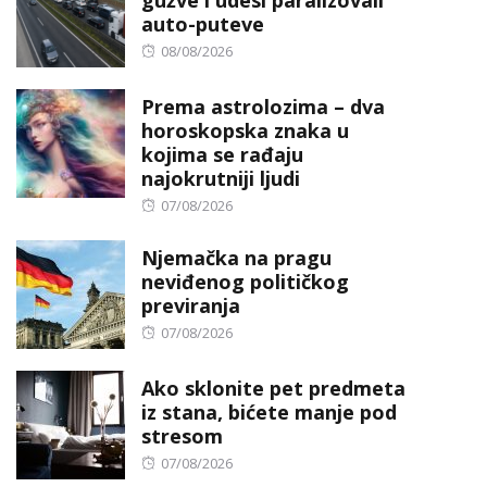
gužve i udesi paralizovali
auto-puteve
Posted
08/08/2026
on
Prema astrolozima – dva
horoskopska znaka u
kojima se rađaju
najokrutniji ljudi
Posted
07/08/2026
on
Njemačka na pragu
neviđenog političkog
previranja
Posted
07/08/2026
on
Ako sklonite pet predmeta
iz stana, bićete manje pod
stresom
Posted
07/08/2026