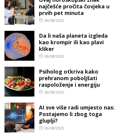
najčešće pročita čovjeka u
prvih pet minuta
Posted
06/08/2026
on
Da li naša planeta izgleda
kao krompir ili kao plavi
kliker
Posted
06/08/2026
on
Psiholog otkriva kako
prehranom poboljšati
raspoloženje i energiju
Posted
06/08/2026
on
AI sve više radi umjesto nas:
Postajemo li zbog toga
gluplji?
Posted
06/08/2026