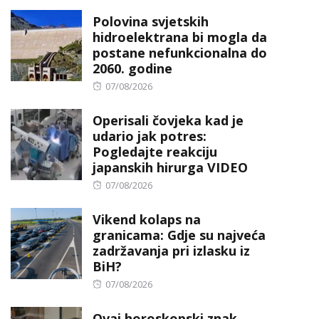
on
Polovina svjetskih
hidroelektrana bi mogla da
postane nefunkcionalna do
2060. godine
Posted
07/08/2026
on
Operisali čovjeka kad je
udario jak potres:
Pogledajte reakciju
japanskih hirurga VIDEO
Posted
07/08/2026
on
Vikend kolaps na
granicama: Gdje su najveća
zadržavanja pri izlasku iz
BiH?
Posted
07/08/2026
on
Ovaj horoskopski znak