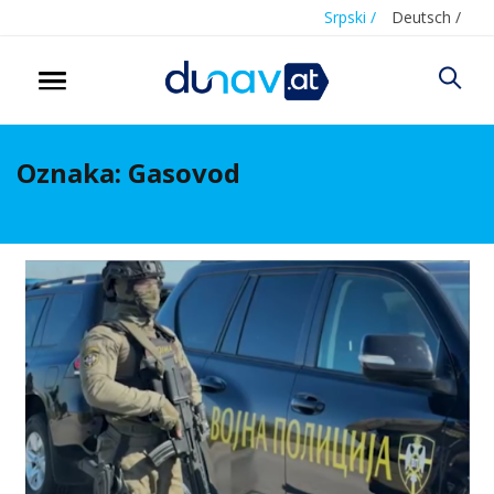
Srpski /
Deutsch /
Oznaka:
Gasovod