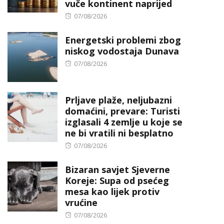
vuče kontinent naprijed
Posted
07/08/2026
on
Energetski problemi zbog
niskog vodostaja Dunava
Posted
07/08/2026
on
Prljave plaže, neljubazni
domaćini, prevare: Turisti
izglasali 4 zemlje u koje se
ne bi vratili ni besplatno
Posted
07/08/2026
on
Bizaran savjet Sjeverne
Koreje: Supa od psećeg
mesa kao lijek protiv
vrućine
Posted
07/08/2026