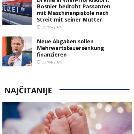
Bosnier bedroht Passanten
mit Maschinenpistole nach
Streit mit seiner Mutter
Posted
25/05/2026
on
Neue Abgaben sollen
Mehrwertsteuersenkung
finanzieren
Posted
22/04/2026
on
NAJČITANIJE