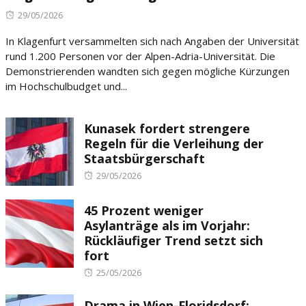
Posted
29/05/2026
on
In Klagenfurt versammelten sich nach Angaben der Universität
rund 1.200 Personen vor der Alpen-Adria-Universität. Die
Demonstrierenden wandten sich gegen mögliche Kürzungen
im Hochschulbudget und...
Kunasek fordert strengere
Regeln für die Verleihung der
Staatsbürgerschaft
Posted
29/05/2026
on
45 Prozent weniger
Asylanträge als im Vorjahr:
Rückläufiger Trend setzt sich
fort
Posted
25/05/2026
on
Drama in Wien-Floridsdorf: