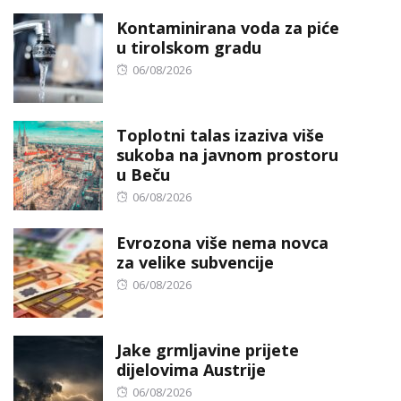
on
Kontaminirana voda za piće
u tirolskom gradu
Posted
06/08/2026
on
Toplotni talas izaziva više
sukoba na javnom prostoru
u Beču
Posted
06/08/2026
on
Evrozona više nema novca
za velike subvencije
Posted
06/08/2026
on
Jake grmljavine prijete
dijelovima Austrije
Posted
06/08/2026