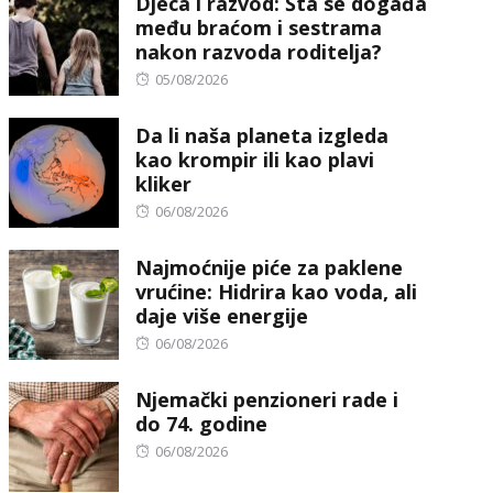
Djeca i razvod: Šta se događa
među braćom i sestrama
nakon razvoda roditelja?
Posted
05/08/2026
on
Da li naša planeta izgleda
kao krompir ili kao plavi
kliker
Posted
06/08/2026
on
Najmoćnije piće za paklene
vrućine: Hidrira kao voda, ali
daje više energije
Posted
06/08/2026
on
Njemački penzioneri rade i
do 74. godine
Posted
06/08/2026
on