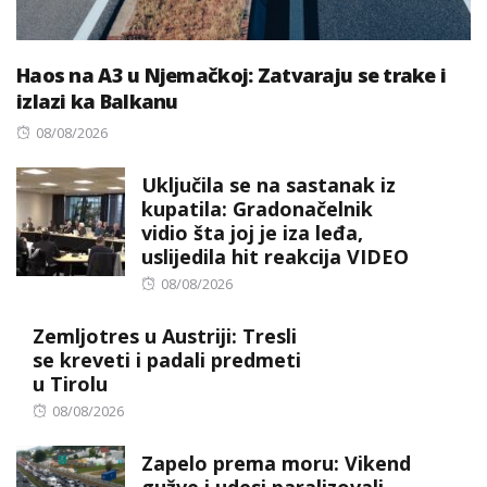
Haos na A3 u Njemačkoj: Zatvaraju se trake i
izlazi ka Balkanu
Posted
08/08/2026
on
Uključila se na sastanak iz
kupatila: Gradonačelnik
vidio šta joj je iza leđa,
uslijedila hit reakcija VIDEO
Posted
08/08/2026
on
Zemljotres u Austriji: Tresli
se kreveti i padali predmeti
u Tirolu
Posted
08/08/2026
on
Zapelo prema moru: Vikend