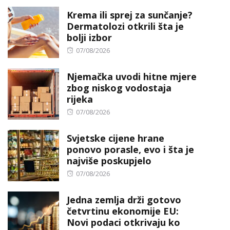
on
Krema ili sprej za sunčanje?
Dermatolozi otkrili šta je
bolji izbor
Posted
07/08/2026
on
Njemačka uvodi hitne mjere
zbog niskog vodostaja
rijeka
Posted
07/08/2026
on
Svjetske cijene hrane
ponovo porasle, evo i šta je
najviše poskupjelo
Posted
07/08/2026
on
Jedna zemlja drži gotovo
četvrtinu ekonomije EU:
Novi podaci otkrivaju ko