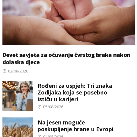
Devet savjeta za očuvanje čvrstog braka nakon
dolaska djece
Posted
03/08/2026
on
Rođeni za uspjeh: Tri znaka
Zodijaka koja se posebno
ističu u karijeri
Posted
05/08/2026
on
Na jesen moguće
poskupljenje hrane u Evropi
Posted
04/08/2026