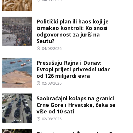
on
Politički plan ili haos koji je
izmakao kontroli: Ko snosi
odgovornost za juriš na
Seutu?
Posted
04/08/2026
on
Presušuju Rajna i Dunav:
Evropi prijeti privredni udar
od 126 milijardi evra
Posted
02/08/2026
on
Saobraćajni kolaps na granici
Crne Gore i Hrvatske, čeka se
više od 10 sati
Posted
02/08/2026
on