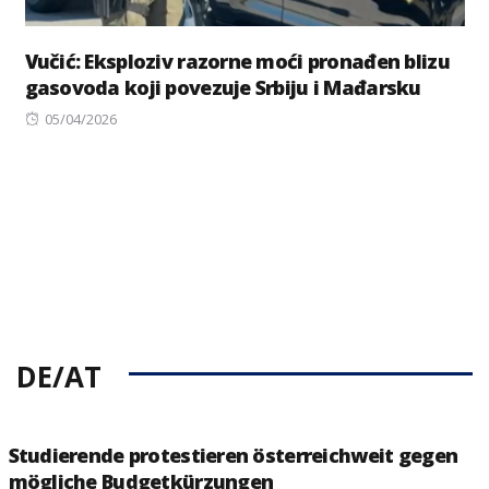
Vučić: Eksploziv razorne moći pronađen blizu
gasovoda koji povezuje Srbiju i Mađarsku
Posted
05/04/2026
on
DE/AT
Studierende protestieren österreichweit gegen
mögliche Budgetkürzungen