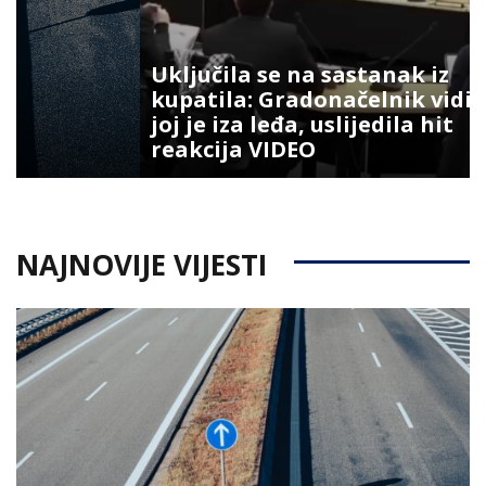
Uključila se na sastanak iz
kupatila: Gradonačelnik vidio šta
joj je iza leđa, uslijedila hit
reakcija VIDEO
NAJNOVIJE VIJESTI