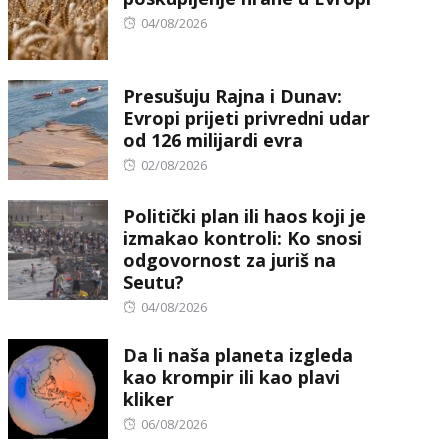
Posted
04/08/2026
on
Presušuju Rajna i Dunav:
Evropi prijeti privredni udar
od 126 milijardi evra
Posted
02/08/2026
on
Politički plan ili haos koji je
izmakao kontroli: Ko snosi
odgovornost za juriš na
Seutu?
Posted
04/08/2026
on
Da li naša planeta izgleda
kao krompir ili kao plavi
kliker
Posted
06/08/2026
on