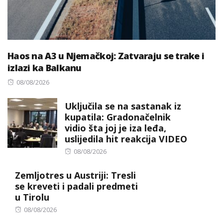
Haos na A3 u Njemačkoj: Zatvaraju se trake i
izlazi ka Balkanu
Posted
08/08/2026
on
Uključila se na sastanak iz
kupatila: Gradonačelnik
vidio šta joj je iza leđa,
uslijedila hit reakcija VIDEO
Posted
08/08/2026
on
Zemljotres u Austriji: Tresli
se kreveti i padali predmeti
u Tirolu
Posted
08/08/2026
on