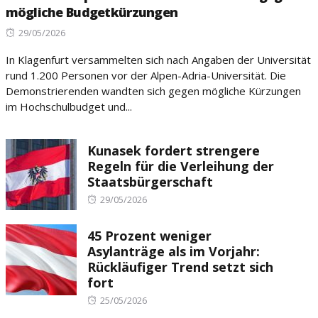
mögliche Budgetkürzungen
Posted
29/05/2026
on
In Klagenfurt versammelten sich nach Angaben der Universität
rund 1.200 Personen vor der Alpen-Adria-Universität. Die
Demonstrierenden wandten sich gegen mögliche Kürzungen
im Hochschulbudget und...
Kunasek fordert strengere
Regeln für die Verleihung der
Staatsbürgerschaft
Posted
29/05/2026
on
45 Prozent weniger
Asylanträge als im Vorjahr:
Rückläufiger Trend setzt sich
fort
Posted
25/05/2026
on