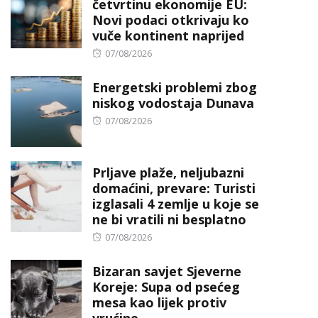
četvrtinu ekonomije EU:
Novi podaci otkrivaju ko
vuče kontinent naprijed
Posted
07/08/2026
on
Energetski problemi zbog
niskog vodostaja Dunava
Posted
07/08/2026
on
Prljave plaže, neljubazni
domaćini, prevare: Turisti
izglasali 4 zemlje u koje se
ne bi vratili ni besplatno
Posted
07/08/2026
on
Bizaran savjet Sjeverne
Koreje: Supa od psećeg
mesa kao lijek protiv