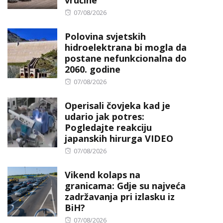
vrućine
Posted
07/08/2026
on
Polovina svjetskih
hidroelektrana bi mogla da
postane nefunkcionalna do
2060. godine
Posted
07/08/2026
on
Operisali čovjeka kad je
udario jak potres:
Pogledajte reakciju
japanskih hirurga VIDEO
Posted
07/08/2026
on
Vikend kolaps na
granicama: Gdje su najveća
zadržavanja pri izlasku iz
BiH?
Posted
07/08/2026