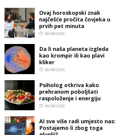
on
Ovaj horoskopski znak
najčešće pročita čovjeka u
prvih pet minuta
Posted
06/08/2026
on
Da li naša planeta izgleda
kao krompir ili kao plavi
kliker
Posted
06/08/2026
on
Psiholog otkriva kako
prehranom poboljšati
raspoloženje i energiju
Posted
06/08/2026
on
AI sve više radi umjesto nas:
Postajemo li zbog toga
gluplji?