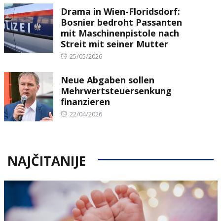
Drama in Wien-Floridsdorf:
Bosnier bedroht Passanten
mit Maschinenpistole nach
Streit mit seiner Mutter
Posted
25/05/2026
on
Neue Abgaben sollen
Mehrwertsteuersenkung
finanzieren
Posted
22/04/2026
on
NAJČITANIJE