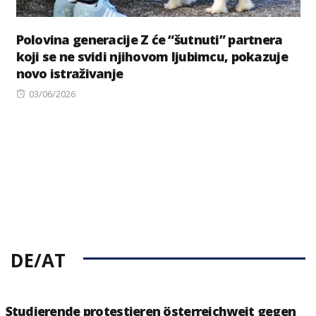
Polovina generacije Z će “šutnuti” partnera
koji se ne svidi njihovom ljubimcu, pokazuje
novo istraživanje
Posted
03/06/2026
on
DE/AT
Studierende protestieren österreichweit gegen