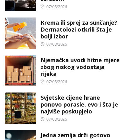
Posted
07/08/2026
on
Krema ili sprej za sunčanje?
Dermatolozi otkrili šta je
bolji izbor
Posted
07/08/2026
on
Njemačka uvodi hitne mjere
zbog niskog vodostaja
rijeka
Posted
07/08/2026
on
Svjetske cijene hrane
ponovo porasle, evo i šta je
najviše poskupjelo
Posted
07/08/2026
on
Jedna zemlja drži gotovo