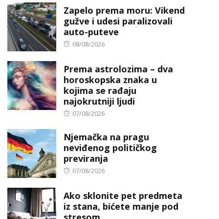
Zapelo prema moru: Vikend
gužve i udesi paralizovali
auto-puteve
Posted
08/08/2026
on
Prema astrolozima – dva
horoskopska znaka u
kojima se rađaju
najokrutniji ljudi
Posted
07/08/2026
on
Njemačka na pragu
neviđenog političkog
previranja
Posted
07/08/2026
on
Ako sklonite pet predmeta
iz stana, bićete manje pod
stresom