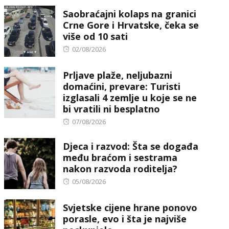
Saobraćajni kolaps na granici
Crne Gore i Hrvatske, čeka se
više od 10 sati
Posted
02/08/2026
on
Prljave plaže, neljubazni
domaćini, prevare: Turisti
izglasali 4 zemlje u koje se ne
bi vratili ni besplatno
Posted
07/08/2026
on
Djeca i razvod: Šta se događa
među braćom i sestrama
nakon razvoda roditelja?
Posted
05/08/2026
on
Svjetske cijene hrane ponovo
porasle, evo i šta je najviše