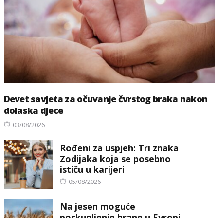
Devet savjeta za očuvanje čvrstog braka nakon
dolaska djece
Posted
03/08/2026
on
Rođeni za uspjeh: Tri znaka
Zodijaka koja se posebno
ističu u karijeri
Posted
05/08/2026
on
Na jesen moguće
poskupljenje hrane u Evropi