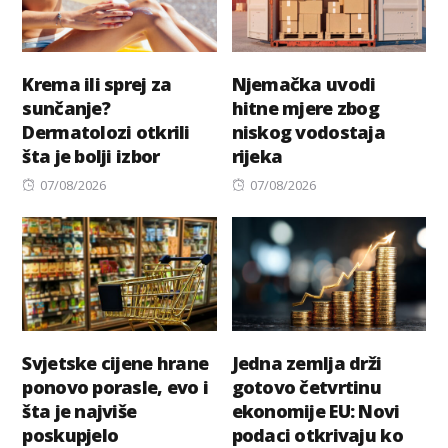
Krema ili sprej za
Njemačka uvodi
sunčanje?
hitne mjere zbog
Dermatolozi otkrili
niskog vodostaja
šta je bolji izbor
rijeka
Posted
Posted
07/08/2026
07/08/2026
on
on
Svjetske cijene hrane
Jedna zemlja drži
ponovo porasle, evo i
gotovo četvrtinu
šta je najviše
ekonomije EU: Novi
poskupjelo
podaci otkrivaju ko