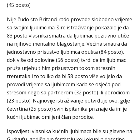
(45 posto).
Nije čudo što Britanci rado provode slobodno vrijeme
sa svojim ljubimcima: šire istraživanje pokazalo je da
83 posto vlasnika smatra da ljubimac pozitivno utiče
na njihovo mentalno blagostanje. Većina smatra da
jednostavno prisustvo ljubimca opušta (84 posto),
dok više od polovine (56 posto) tvrdi da im ljubimac
pruža utjehu tihim prisustvom tokom stresnih
trenutaka i to toliko da bi 58 posto više voljelo da
provodi vrijeme sa ljubimcem kada se osjeća pod
stresom nego sa partnerom (32 posto) ili porodicom
(23 posto). Najnovije istraživanje potvrđuje ovo, gdje
četvrtina (25 posto) svih ispitanika priznaje da im je
kućni ljubimac omiljeni član porodice.
Ispovijesti vlasnika kućnih ljubimaca bile su glavne na
Gudvufu, godišnjem festivalu koji okuplja desetine