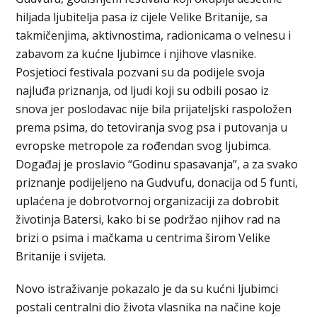
hiljada ljubitelja pasa iz cijele Velike Britanije, sa
takmičenjima, aktivnostima, radionicama o velnesu i
zabavom za kućne ljubimce i njihove vlasnike.
Posjetioci festivala pozvani su da podijele svoja
najluđa priznanja, od ljudi koji su odbili posao iz
snova jer poslodavac nije bila prijateljski raspoložen
prema psima, do tetoviranja svog psa i putovanja u
evropske metropole za rođendan svog ljubimca.
Događaj je proslavio “Godinu spasavanja”, a za svako
priznanje podijeljeno na Gudvufu, donacija od 5 funti,
uplaćena je dobrotvornoj organizaciji za dobrobit
životinja Batersi, kako bi se podržao njihov rad na
brizi o psima i mačkama u centrima širom Velike
Britanije i svijeta.
Novo istraživanje pokazalo je da su kućni ljubimci
postali centralni dio života vlasnika na načine koje