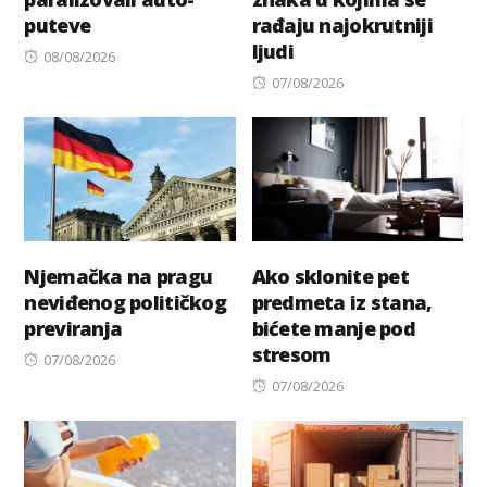
puteve
rađaju najokrutniji
ljudi
Posted
08/08/2026
on
Posted
07/08/2026
on
Njemačka na pragu
Ako sklonite pet
neviđenog političkog
predmeta iz stana,
previranja
bićete manje pod
stresom
Posted
07/08/2026
on
Posted
07/08/2026
on