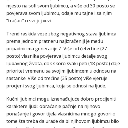
mjesto na sofi svom ljubimcu, a više od 30 posto se
povjerava svom ljubimcu, odaje mu tajne i sa njim
“tračari” o svojoj vezi.
Trend raskida veze zbog negativnog stava ljubimca
prema jednom pratneru najizraženiji je među
pripadnicima generacije Z. Više od četvrtine (27
posto) vlasnika povjerava ljubimcu detalje svog
ljubavnog života, dok skoro svaki peti (18 posto) daje
prioritet vremenu sa svojim ljubimcem u odnosu na
sastanke. Više od trećine (35 posto) više vjeruje
procjeni svog ljubimca, koja se odnosi na ljude.
Kućni ljubimci mogu iznenađujuće dobro procijeniti
karaktere ljudi: obraćanje pažnje na njihovo
ponašanje i govor tijela vlasnicima mnogo govori o
tome šta treba da urade da bi njihovom ljubimcu bilo