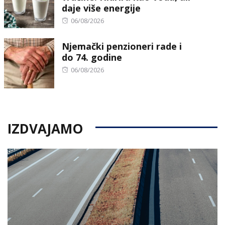
daje više energije
Posted
06/08/2026
on
Njemački penzioneri rade i
do 74. godine
Posted
06/08/2026
on
IZDVAJAMO