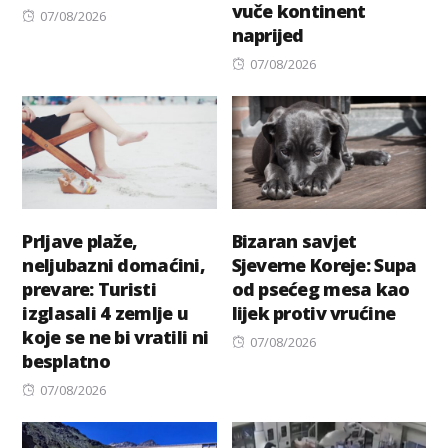
vuče kontinent
Posted
07/08/2026
naprijed
on
Posted
07/08/2026
on
Prljave plaže,
Bizaran savjet
neljubazni domaćini,
Sjeverne Koreje: Supa
prevare: Turisti
od psećeg mesa kao
izglasali 4 zemlje u
lijek protiv vrućine
koje se ne bi vratili ni
Posted
07/08/2026
besplatno
on
Posted
07/08/2026
on