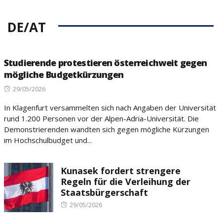
DE/AT
Studierende protestieren österreichweit gegen
mögliche Budgetkürzungen
Posted
29/05/2026
on
In Klagenfurt versammelten sich nach Angaben der Universität
rund 1.200 Personen vor der Alpen-Adria-Universität. Die
Demonstrierenden wandten sich gegen mögliche Kürzungen
im Hochschulbudget und...
Kunasek fordert strengere
Regeln für die Verleihung der
Staatsbürgerschaft
Posted
29/05/2026
on