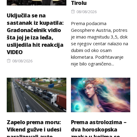
Tirolu
Posted
08/08/2026
Uključila se na
on
sastanak iz kupatila:
Prema podacima
Gradonačelnik vidio
Geosphere Austria, potres
je imao magnitudu 3,5, dok
šta joj je iza leđa,
se njegov centar nalazio na
uslijedila hit reakcija
dubini od oko osam
VIDEO
kilometara. Podrhtavanje
Posted
08/08/2026
nije bilo ograničeno...
on
Zapelo prema moru:
Prema astrolozima –
Vikend gužve i udesi
dva horoskopska
paralizovali auto-
znaka u kojima se