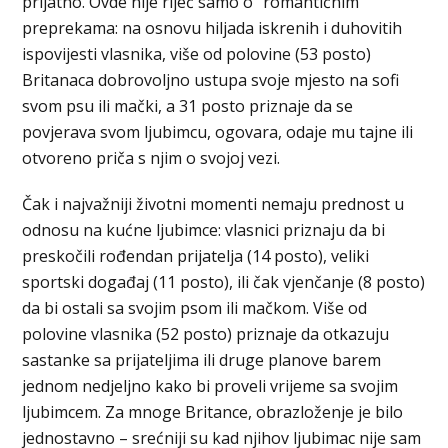
prijatno. Ovde nije riječ samo o “romantičnim”
preprekama: na osnovu hiljada iskrenih i duhovitih
ispovijesti vlasnika, više od polovine (53 posto)
Britanaca dobrovoljno ustupa svoje mjesto na sofi
svom psu ili mački, a 31 posto priznaje da se
povjerava svom ljubimcu, ogovara, odaje mu tajne ili
otvoreno priča s njim o svojoj vezi.
Čak i najvažniji životni momenti nemaju prednost u
odnosu na kućne ljubimce: vlasnici priznaju da bi
preskočili rođendan prijatelja (14 posto), veliki
sportski događaj (11 posto), ili čak vjenčanje (8 posto)
da bi ostali sa svojim psom ili mačkom. Više od
polovine vlasnika (52 posto) priznaje da otkazuju
sastanke sa prijateljima ili druge planove barem
jednom nedjeljno kako bi proveli vrijeme sa svojim
ljubimcem. Za mnoge Britance, obrazloženje je bilo
jednostavno – srećniji su kad njihov ljubimac nije sam