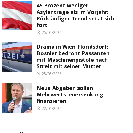
45 Prozent weniger
Asylanträge als im Vorjahr:
Rückläufiger Trend setzt sich
fort
Posted
25/05/2026
on
Drama in Wien-Floridsdorf:
Bosnier bedroht Passanten
mit Maschinenpistole nach
Streit mit seiner Mutter
Posted
25/05/2026
on
Neue Abgaben sollen
Mehrwertsteuersenkung
finanzieren
Posted
22/04/2026
on