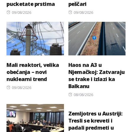
pucketate prstima
peščari
Posted
Posted
09/08/2026
09/08/2026
on
on
Mali reaktori, velika
Haos na A3 u
obećanja – novi
Njemačkoj: Zatvaraju
nuklearni trend
se trake i izlazi ka
Balkanu
Posted
09/08/2026
on
Posted
08/08/2026
on
Zemljotres u Austriji:
Tresli se kreveti i
padali predmeti u