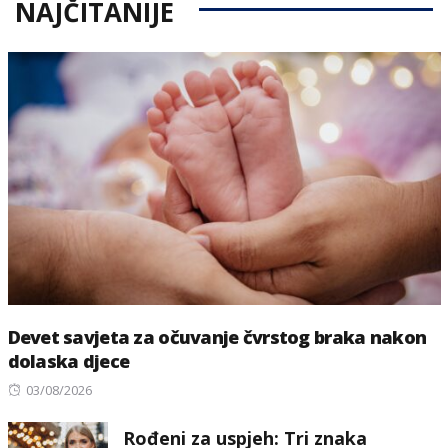
NAJČITANIJE
Devet savjeta za očuvanje čvrstog braka nakon
dolaska djece
Posted
03/08/2026
on
Rođeni za uspjeh: Tri znaka