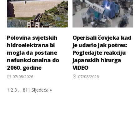
Polovina svjetskih
Operisali čovjeka kad
hidroelektrana bi
je udario jak potres:
mogla da postane
Pogledajte reakciju
nefunkcionalna do
japanskih hirurga
2060. godine
VIDEO
Posted
Posted
07/08/2026
07/08/2026
on
on
1
2
3
…
811
Sljedeća »