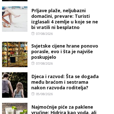
on
Prljave plaže, neljubazni
domaćini, prevare: Turisti
izglasali 4 zemlje u koje se ne
bi vratili ni besplatno
Posted
07/08/2026
on
Svjetske cijene hrane ponovo
porasle, evo i šta je najviše
poskupjelo
Posted
07/08/2026
on
Djeca i razvod: Šta se događa
među braćom i sestrama
nakon razvoda roditelja?
Posted
05/08/2026
on
Najmoćnije piće za paklene
vrućine: Hidrira kao voda, ali