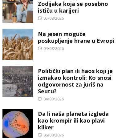
Zodijaka koja se posebno
ističu u karijeri
Posted
05/08/2026
on
Na jesen moguće
poskupljenje hrane u Evropi
Posted
04/08/2026
on
Politički plan ili haos koji je
izmakao kontroli: Ko snosi
odgovornost za juriš na
Seutu?
Posted
04/08/2026
on
Da li naša planeta izgleda
kao krompir ili kao plavi
kliker
Posted
06/08/2026