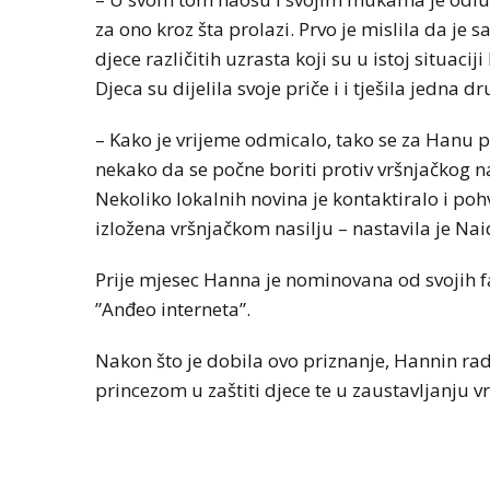
za ono kroz šta prolazi. Prvo je mislila da je
djece različitih uzrasta koji su u istoj situac
Djeca su dijelila svoje priče i i tješila jedna dr
– Kako je vrijeme odmicalo, tako se za Hanu p
nekako da se počne boriti protiv vršnjačkog na
Nekoliko lokalnih novina je kontaktiralo i pohv
izložena vršnjačkom nasilju – nastavila je Nai
Prije mjesec Hanna je nominovana od svojih f
”Anđeo interneta”.
Nakon što je dobila ovo priznanje, Hannin ra
princezom u zaštiti djece te u zaustavljanju v