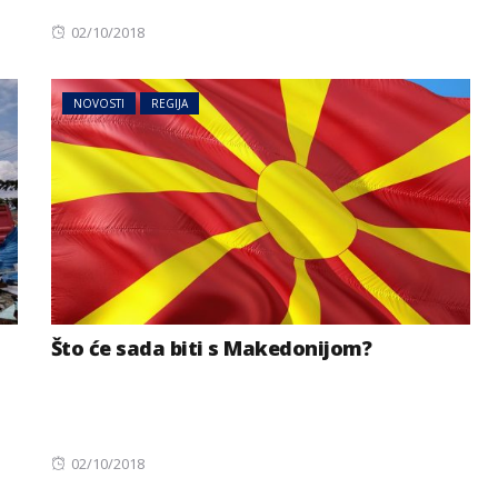
Posted
02/10/2018
on
NOVOSTI
REGIJA
Što će sada biti s Makedonijom?
Posted
02/10/2018
on