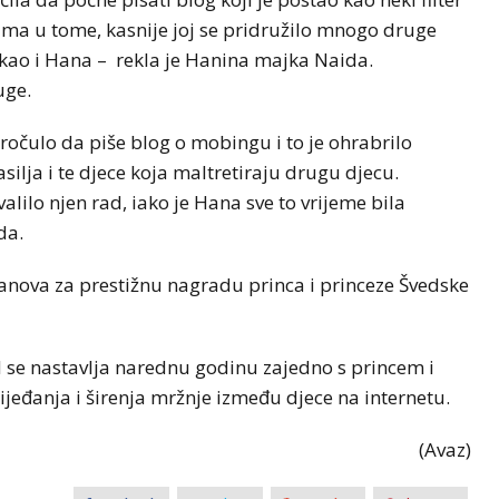
 sama u tome, kasnije joj se pridružilo mnogo druge
iji kao i Hana – rekla je Hanina majka Naida.
uge.
ročulo da piše blog o mobingu i to je ohrabrilo
silja i te djece koja maltretiraju drugu djecu.
alilo njen rad, iako je Hana sve to vrijeme bila
da.
anova za prestižnu nagradu princa i princeze Švedske
d se nastavlja narednu godinu zajedno s princem i
rijeđanja i širenja mržnje između djece na internetu.
(Avaz)