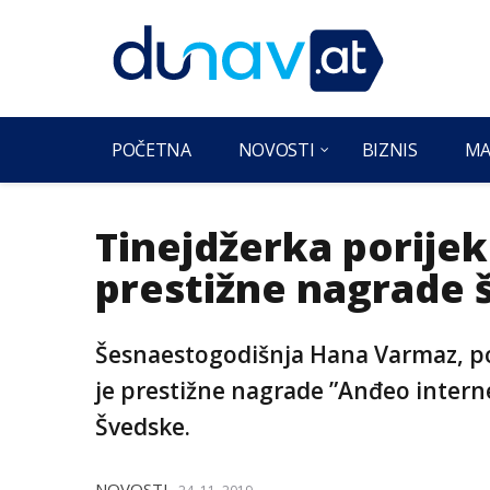
POČETNA
NOVOSTI
BIZNIS
MA
Tinejdžerka porijek
prestižne nagrade 
Šesnaestogodišnja Hana Varmaz, po
je prestižne nagrade ”Anđeo interne
Švedske.
NOVOSTI