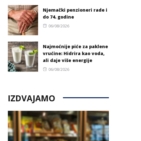
on
Njemački penzioneri rade i
do 74. godine
Posted
06/08/2026
on
Najmoćnije piće za paklene
vrućine: Hidrira kao voda,
ali daje više energije
Posted
06/08/2026
on
IZDVAJAMO