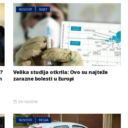
NOVOSTI
SVIJET
i?
Velika studija otkrila: Ovo su najteže
n
zarazne bolesti u Europi
Posted
01/10/2018
on
NOVOSTI
REGIJA