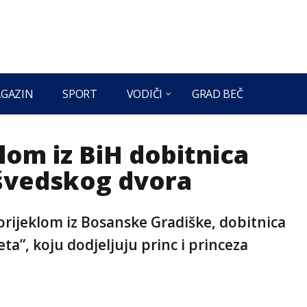
GAZIN
SPORT
VODIČI
GRAD BEČ
lom iz BiH dobitnica
švedskog dvora
rijeklom iz Bosanske Gradiške, dobitnica
ta”, koju dodjeljuju princ i princeza