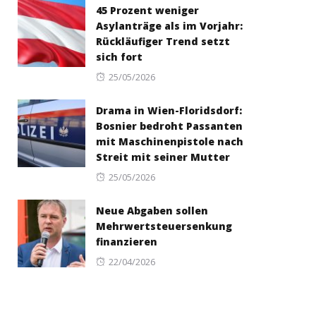
45 Prozent weniger
Asylanträge als im Vorjahr:
Rückläufiger Trend setzt
sich fort
Posted
25/05/2026
on
Drama in Wien-Floridsdorf:
Bosnier bedroht Passanten
mit Maschinenpistole nach
Streit mit seiner Mutter
Posted
25/05/2026
on
Neue Abgaben sollen
Mehrwertsteuersenkung
finanzieren
Posted
22/04/2026
on