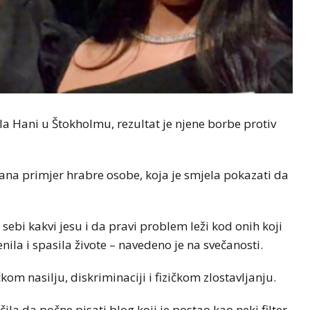
lila Hani u Štokholmu, rezultat je njene borbe protiv
ana primjer hrabre osobe, koja je smjela pokazati da
sebi kakvi jesu i da pravi problem leži kod onih koji
nila i spasila živote – navedeno je na svečanosti.
čkom nasilju, diskriminaciji i fizičkom zlostavljanju.
a da počne pisati blog koji je postao kao neki filter