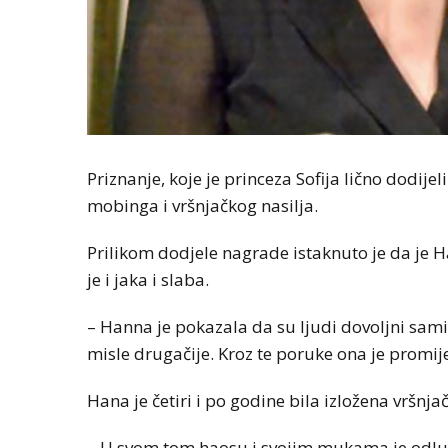
Priznanje, koje je princeza Sofija lično dodije
mobinga i vršnjačkog nasilja.
Prilikom dodjele nagrade istaknuto je da je H
je i jaka i slaba.
– Hanna je pokazala da su ljudi dovoljni sami 
misle drugačije. Kroz te poruke ona je promije
Hana je četiri i po godine bila izložena vršnja
– U svom tom haosu i svojim mukama je odlučil