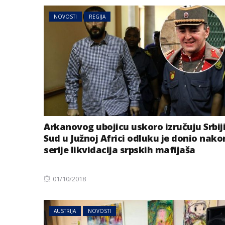
NOVOSTI
REGIJA
Arkanovog ubojicu uskoro izručuju Srbij
Sud u Južnoj Africi odluku je donio nako
serije likvidacija srpskih mafijaša
Posted
01/10/2018
on
AUSTRIJA
NOVOSTI