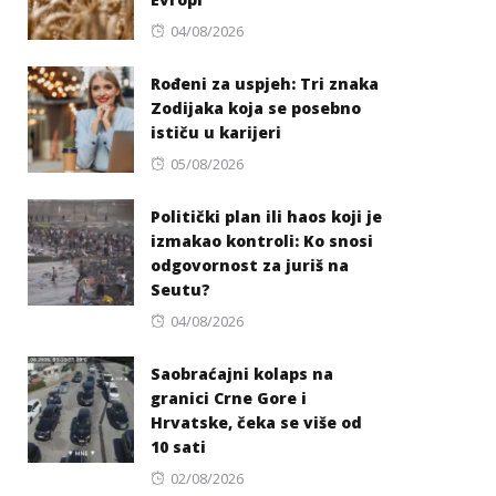
Posted
04/08/2026
on
Rođeni za uspjeh: Tri znaka
Zodijaka koja se posebno
ističu u karijeri
Posted
05/08/2026
on
Politički plan ili haos koji je
izmakao kontroli: Ko snosi
odgovornost za juriš na
Seutu?
Posted
04/08/2026
on
Saobraćajni kolaps na
granici Crne Gore i
Hrvatske, čeka se više od
10 sati
Posted
02/08/2026