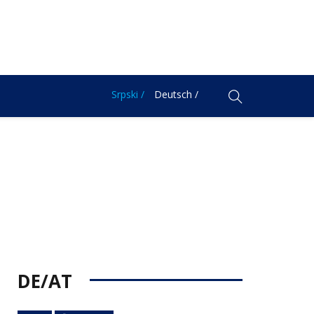
Srpski /
Deutsch /
DE/AT