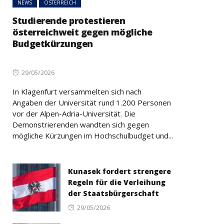
NEWS
ÖSTERREICH
Studierende protestieren
österreichweit gegen mögliche
Budgetkürzungen
Posted
29/05/2026
on
In Klagenfurt versammelten sich nach
Angaben der Universität rund 1.200 Personen
vor der Alpen-Adria-Universität. Die
Demonstrierenden wandten sich gegen
mögliche Kürzungen im Hochschulbudget und...
Kunasek fordert strengere
Regeln für die Verleihung
der Staatsbürgerschaft
Posted
29/05/2026
on