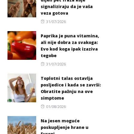
signaliziraju da je vaša
veza gotova
Posted
31/07/2026
on
Paprika je puna vitamina,
ali nije dobra za svakoga:
Evo kod koga ipak izaziva
tegobe
Posted
31/07/2026
on
Toplotni talas ostavlja
posljedice i kada se završi:
Obratite pažnju na ove
simptome
Posted
01/08/2026
on
Na jesen moguće
poskupljenje hrane u
Evropi