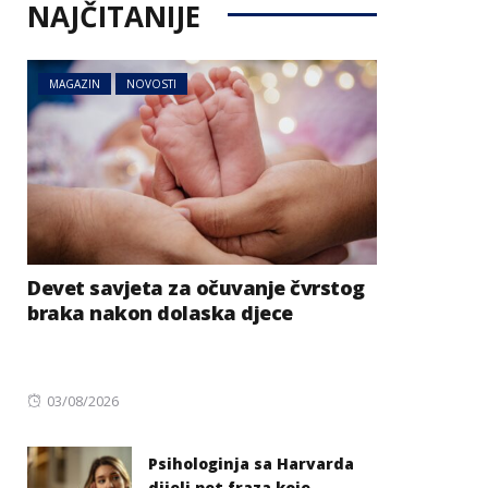
NAJČITANIJE
MAGAZIN
NOVOSTI
Devet savjeta za očuvanje čvrstog
braka nakon dolaska djece
Posted
03/08/2026
on
Psihologinja sa Harvarda
dijeli pet fraza koje