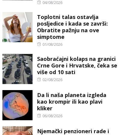
Posted
04/08/2026
on
Toplotni talas ostavlja
posljedice i kada se završi:
Obratite pažnju na ove
simptome
Posted
01/08/2026
on
Saobraćajni kolaps na granici
Crne Gore i Hrvatske, čeka se
više od 10 sati
Posted
02/08/2026
on
Da li naša planeta izgleda
kao krompir ili kao plavi
kliker
Posted
06/08/2026
on
Njemački penzioneri rade i