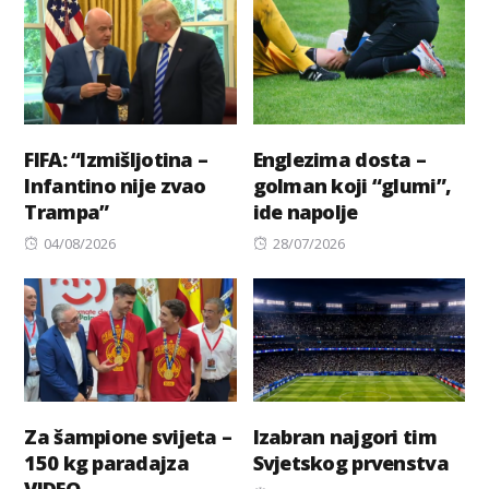
FIFA: “Izmišljotina –
Englezima dosta –
Infantino nije zvao
golman koji “glumi”,
Trampa”
ide napolje
Posted
Posted
04/08/2026
28/07/2026
on
on
Za šampione svijeta –
Izabran najgori tim
150 kg paradajza
Svjetskog prvenstva