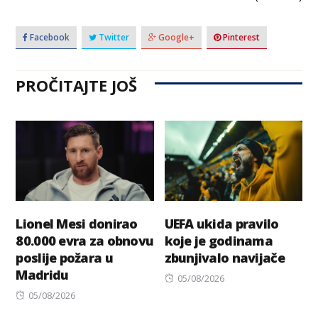
Facebook
Twitter
Google+
Pinterest
PROČITAJTE JOŠ
Lionel Mesi donirao
UEFA ukida pravilo
80.000 evra za obnovu
koje je godinama
poslije požara u
zbunjivalo navijače
Madridu
Posted
05/08/2026
Posted
on
05/08/2026
on