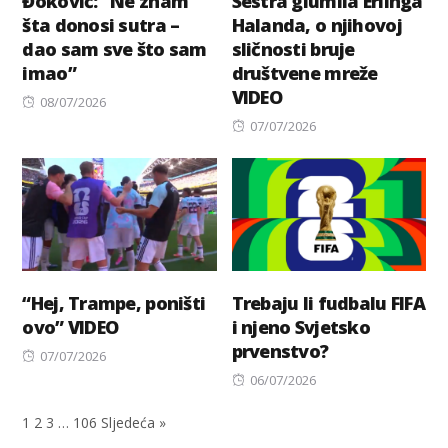
Đoković: “Ne znam
Sestra glumila Erlinga
šta donosi sutra –
Halanda, o njihovoj
dao sam sve što sam
sličnosti bruje
imao”
društvene mreže
VIDEO
Posted
08/07/2026
on
Posted
07/07/2026
on
“Hej, Trampe, poništi
Trebaju li fudbalu FIFA
ovo” VIDEO
i njeno Svjetsko
prvenstvo?
Posted
07/07/2026
on
Posted
06/07/2026
on
1
2
3
…
106
Sljedeća »