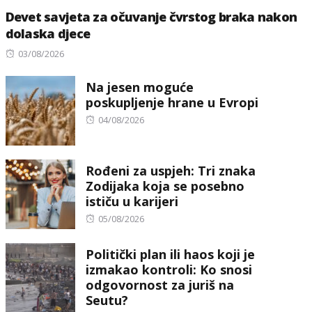
Devet savjeta za očuvanje čvrstog braka nakon
dolaska djece
Posted
03/08/2026
on
Na jesen moguće
poskupljenje hrane u Evropi
Posted
04/08/2026
on
Rođeni za uspjeh: Tri znaka
Zodijaka koja se posebno
ističu u karijeri
Posted
05/08/2026
on
Politički plan ili haos koji je
izmakao kontroli: Ko snosi
odgovornost za juriš na
Seutu?