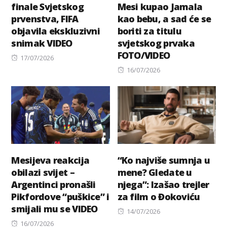
finale Svjetskog
Mesi kupao Jamala
prvenstva, FIFA
kao bebu, a sad će se
objavila ekskluzivni
boriti za titulu
snimak VIDEO
svjetskog prvaka
FOTO/VIDEO
Posted
17/07/2026
on
Posted
16/07/2026
on
Mesijeva reakcija
“Ko najviše sumnja u
obilazi svijet –
mene? Gledate u
Argentinci pronašli
njega”: Izašao trejler
Pikfordove “puškice” i
za film o Đokoviću
smijali mu se VIDEO
Posted
14/07/2026
Posted
on
16/07/2026