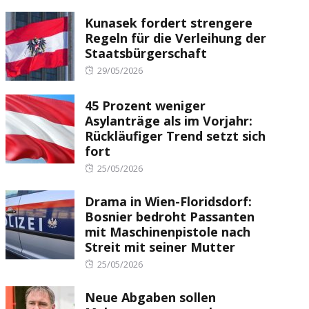
Kunasek fordert strengere
Regeln für die Verleihung der
Staatsbürgerschaft
Posted
29/05/2026
on
45 Prozent weniger
Asylanträge als im Vorjahr:
Rückläufiger Trend setzt sich
fort
Posted
25/05/2026
on
Drama in Wien-Floridsdorf:
Bosnier bedroht Passanten
mit Maschinenpistole nach
Streit mit seiner Mutter
Posted
25/05/2026
on
Neue Abgaben sollen