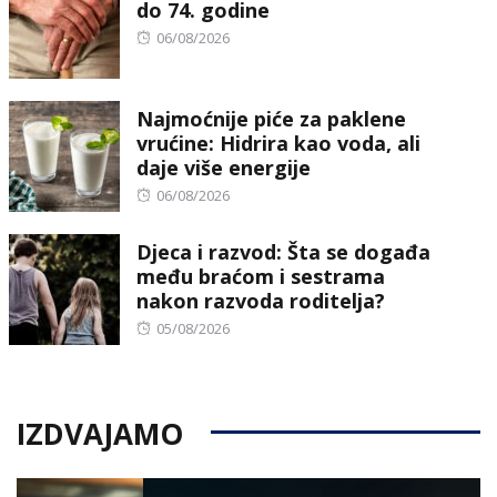
do 74. godine
Posted
06/08/2026
on
Najmoćnije piće za paklene
vrućine: Hidrira kao voda, ali
daje više energije
Posted
06/08/2026
on
Djeca i razvod: Šta se događa
među braćom i sestrama
nakon razvoda roditelja?
Posted
05/08/2026
on
IZDVAJAMO