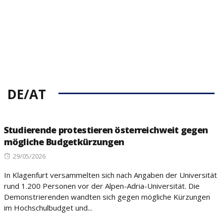
DE/AT
Studierende protestieren österreichweit gegen
mögliche Budgetkürzungen
Posted
29/05/2026
on
In Klagenfurt versammelten sich nach Angaben der Universität
rund 1.200 Personen vor der Alpen-Adria-Universität. Die
Demonstrierenden wandten sich gegen mögliche Kürzungen
im Hochschulbudget und...