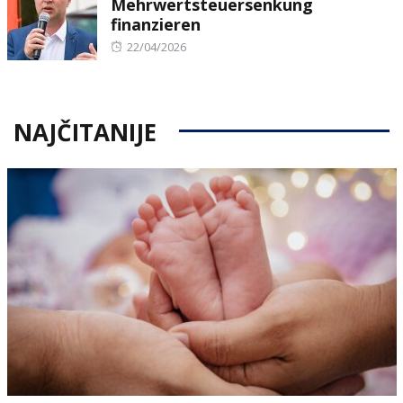
Mehrwertsteuersenkung
finanzieren
Posted
22/04/2026
on
NAJČITANIJE