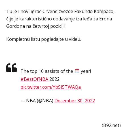
Tu je i novi igrač Crvene zvezde Fakundo Kampaco,
čije je karakteristično dodavanje iza leđa za Erona
Gordona na četvrtoj poziciji.
Kompletnu listu pogledajte u videu.
The top 10 assists of the
year!
#BestOfNBA
2022
pic.twitter.com/YbSI5TWAQa
— NBA (@NBA)
December 30, 2022
(B92.net)