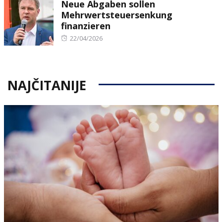
Neue Abgaben sollen
Mehrwertsteuersenkung
finanzieren
Posted
22/04/2026
on
NAJČITANIJE