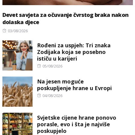
Devet savjeta za očuvanje čvrstog braka nakon
dolaska djece
Posted
03/08/2026
on
Rođeni za uspjeh: Tri znaka
Zodijaka koja se posebno
ističu u karijeri
Posted
05/08/2026
on
Na jesen moguće
poskupljenje hrane u Evropi
Posted
04/08/2026
on
Svjetske cijene hrane ponovo
porasle, evo i šta je najviše
poskupjelo