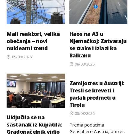
Mali reaktori, velika
Haos na A3 u
obećanja – novi
Njemačkoj: Zatvaraju
nuklearni trend
se trake i izlazi ka
Balkanu
Posted
09/08/2026
on
Posted
08/08/2026
on
Zemljotres u Austriji:
Tresli se kreveti i
padali predmeti u
Tirolu
Posted
08/08/2026
Uključila se na
on
sastanak iz kupatila:
Prema podacima
Gradonačelnik vidio
Geosphere Austria, potres