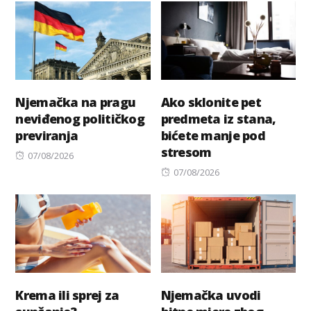
Njemačka na pragu
Ako sklonite pet
neviđenog političkog
predmeta iz stana,
previranja
bićete manje pod
stresom
Posted
07/08/2026
on
Posted
07/08/2026
on
Krema ili sprej za
Njemačka uvodi