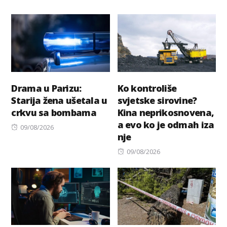
Drama u Parizu:
Ko kontroliše
Starija žena ušetala u
svjetske sirovine?
crkvu sa bombama
Kina neprikosnovena,
a evo ko je odmah iza
Posted
09/08/2026
nje
on
Posted
09/08/2026
on