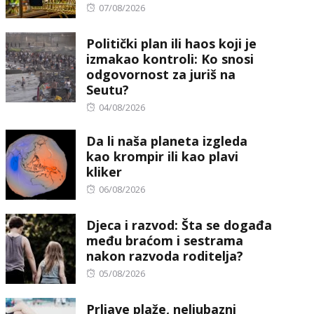
Posted
07/08/2026
on
Politički plan ili haos koji je
izmakao kontroli: Ko snosi
odgovornost za juriš na
Seutu?
Posted
04/08/2026
on
Da li naša planeta izgleda
kao krompir ili kao plavi
kliker
Posted
06/08/2026
on
Djeca i razvod: Šta se događa
među braćom i sestrama
nakon razvoda roditelja?
Posted
05/08/2026
on
Prljave plaže, neljubazni