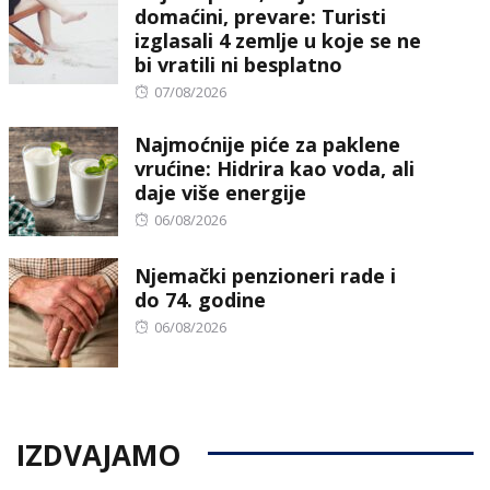
domaćini, prevare: Turisti
izglasali 4 zemlje u koje se ne
bi vratili ni besplatno
Posted
07/08/2026
on
Najmoćnije piće za paklene
vrućine: Hidrira kao voda, ali
daje više energije
Posted
06/08/2026
on
Njemački penzioneri rade i
do 74. godine
Posted
06/08/2026
on
IZDVAJAMO