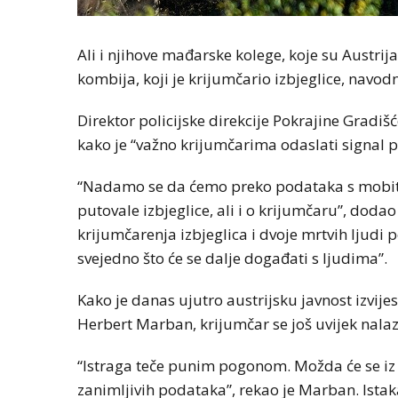
Ali i njihove mađarske kolege, koje su Austrij
kombija, koji je krijumčario izbjeglice, nav
Direktor policijske direkcije Pokrajine Gradiš
kako je “važno krijumčarima odaslati signal p
“Nadamo se da ćemo preko podataka s mobitel
putovale izbjeglice, ali i o krijumčaru”, dodao
krijumčarenja izbjeglica i dvoje mrtvih ljudi 
svejedno što će se dalje događati s ljudima”.
Kako je danas ujutro austrijsku javnost izvije
Herbert Marban, krijumčar se još uvijek nalaz
“Istraga teče punim pogonom. Možda će se iz
zanimljivih podataka”, rekao je Marban. Istaka