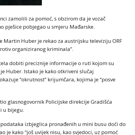
anci zamolili za pomoć, s obzirom da je vozač
odno pješice pobjegao u smjeru Mađarske.
će Martin Huber je rekao za austrijsku televiziju ORF
rotiv organiziranog kriminala”.
a dobiti preciznije informacije o ruti kojom su
 je Huber. Istako je kako otkriveni slučaj
pokazuje “okrutnost” krijumčara, kojima je “posve
stio glasnogovornik Policijske direkcije Gradišća
i u bijegu.
 podataka izbjeglica pronađenih u mini busu doći do
o je kako “još uvijek nisu, kao svjedoci, uz pomoć