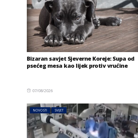
Bizaran savjet Sjeverne Koreje: Supa od
psećeg mesa kao lijek protiv vrućine
BIZNIS
Energetski probl
Posted
07/08/2026
niskog vodostaj
on
NOVOSTI
SVIJET