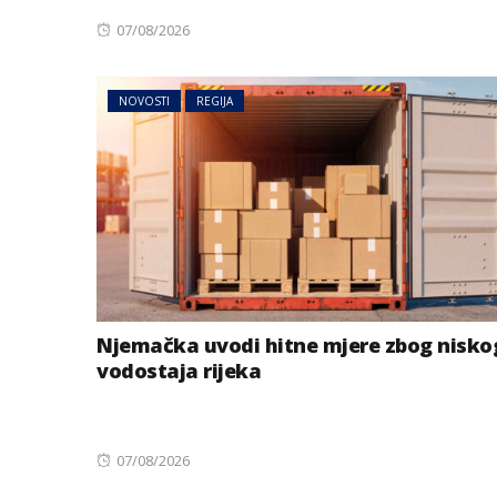
Posted
07/08/2026
on
NOVOSTI
REGIJA
Njemačka uvodi hitne mjere zbog nisko
vodostaja rijeka
Posted
07/08/2026
on