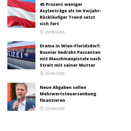
45 Prozent weniger
Asylanträge als im Vorjahr:
Rückläufiger Trend setzt
sich fort
Posted
25/05/2026
on
Drama in Wien-Floridsdorf:
Bosnier bedroht Passanten
mit Maschinenpistole nach
Streit mit seiner Mutter
Posted
25/05/2026
on
Neue Abgaben sollen
Mehrwertsteuersenkung
finanzieren
Posted
22/04/2026
on