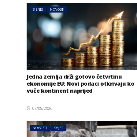
BIZNIS
NOVOSTI
Jedna zemlja drži gotovo četvrtinu
ekonomije EU: Novi podaci otkrivaju ko
vuče kontinent naprijed
Posted
07/08/2026
on
NOVOSTI
SVIJET