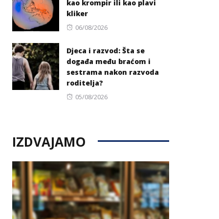
kao krompir ili kao plavi
kliker
Posted
06/08/2026
on
Djeca i razvod: Šta se
događa među braćom i
sestrama nakon razvoda
roditelja?
Posted
05/08/2026
on
IZDVAJAMO