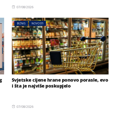
Posted
07/08/2026
on
BIZNIS
NOVOSTI
g
Svjetske cijene hrane ponovo porasle, evo
i šta je najviše poskupjelo
Posted
07/08/2026
on