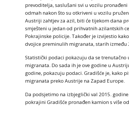
prevoditelja, saslušani svi u vozilu pronađeni 
odmah nakon što su otkriveni u vozilu pruže
Austriji zahtjev za azil, biti će tijekom dana
smješteni u jedan od prihvatnih azilantskih 
Pokrajinske policije. Također je izvijestio k
dvojice preminulih migranata, starih između 2
Statistički podaci pokazuju da se trenutačno u 
migranata. Do sada ih je ove godine u Austrij
godine, pokazuju podaci. Gradišće je, kako piš
migranata preko Austrije na Zapad Europe.
Da podsjetimo na izbjeglički val 2015. godine.
pokrajini Gradišće pronađen kamion s više od 