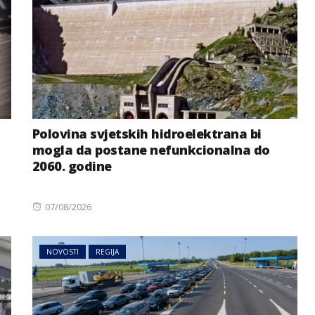
Polovina svjetskih hidroelektrana bi
mogla da postane nefunkcionalna do
BIZNIS
NOVOSTI
2060. godine
Svjetske cijene hrane
emi zbog
ponovo porasle, evo i šta je
Posted
07/08/2026
a Dunava
najviše poskupjelo
on
NOVOSTI
REGIJA