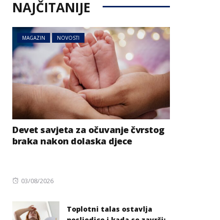
NAJČITANIJE
MAGAZIN
NOVOSTI
Devet savjeta za očuvanje čvrstog
braka nakon dolaska djece
Posted
03/08/2026
on
Toplotni talas ostavlja
posljedice i kada se završi: