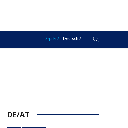
Srpski /
Deutsch /
DE/AT