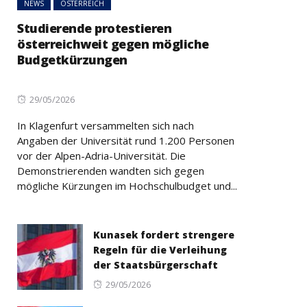
NEWS
ÖSTERREICH
Studierende protestieren
österreichweit gegen mögliche
Budgetkürzungen
Posted
29/05/2026
on
In Klagenfurt versammelten sich nach
Angaben der Universität rund 1.200 Personen
vor der Alpen-Adria-Universität. Die
Demonstrierenden wandten sich gegen
mögliche Kürzungen im Hochschulbudget und...
Kunasek fordert strengere
Regeln für die Verleihung
der Staatsbürgerschaft
Posted
29/05/2026
on