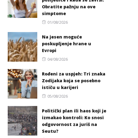
Obratite pažnju na ove
simptome
Posted
01/08/2026
on
Na jesen moguće
poskupljenje hrane u
Evropi
Posted
04/08/2026
on
Rođeni za uspjeh: Tri znaka
Zodijaka koja se posebno
ističu u karijeri
Posted
05/08/2026
on
Politički plan ili haos koji je
izmakao kontroli: Ko snosi
odgovornost za juriš na
Seutu?