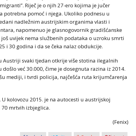
migranti”. Riječ je o njih 27-ero kojima je jučer
na potrebna pomoć i njega. Ukoliko podnesu u
 predani nadležnim austrijskim organima vlasti i
centara, napomenuo je glasnogovornik gradišćanske
ako još uvijek nema službenih podataka o uzroku smrti
5 i 30 godina i da se čeka nalaz obdukcije.
Austriji svaki tjedan otkrije više stotina ilegalnih
u došlo već 30.000, čime je dosegnuta razina iz 2014.
u mediji, i tvrdi policija, najčešća ruta krijumčarenja
 U kolovozu 2015. je na autocesti u austrijskoj
70 mrtvih izbjeglica.
(Fenix)