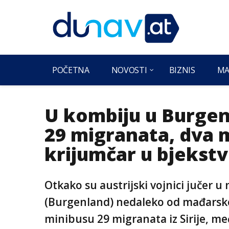
POČETNA
NOVOSTI
BIZNIS
MA
U kombiju u Burgen
29 migranata, dva 
krijumčar u bjekst
Otkako su austrijski vojnici jučer
(Burgenland) nedaleko od mađarske
minibusu 29 migranata iz Sirije, m