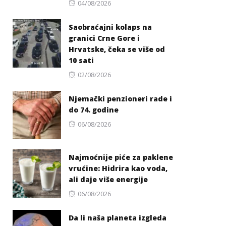
Posted
04/08/2026
on
Saobraćajni kolaps na
granici Crne Gore i
Hrvatske, čeka se više od
10 sati
Posted
02/08/2026
on
Njemački penzioneri rade i
do 74. godine
Posted
06/08/2026
on
Najmoćnije piće za paklene
vrućine: Hidrira kao voda,
ali daje više energije
Posted
06/08/2026
on
Da li naša planeta izgleda