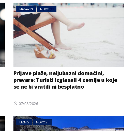
MAGAZIN
NOVOSTI
Prljave plaže, neljubazni domaćini,
prevare: Turisti izglasali 4 zemlje u koje
se ne bi vratili ni besplatno
Posted
07/08/2026
on
BIZNIS
NOVOSTI