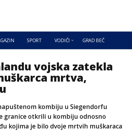
GAZIN
SPORT
VODIČI
GRAD BEČ
landu vojska zatekla
muškarca mrtva,
vu
 u napuštenom kombiju u Siegendorfu
 granice otkrili u kombiju odnosno
eđu kojima je bilo dvoje mrtvih muškaraca