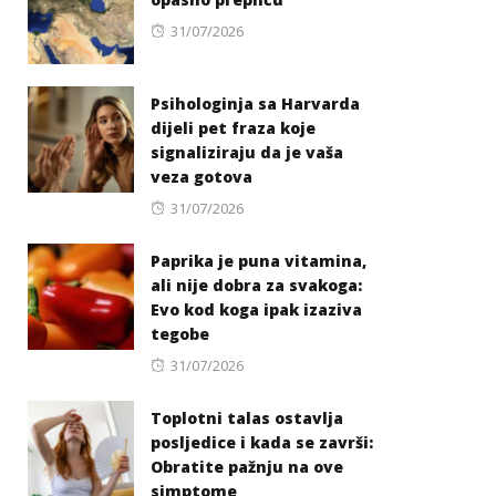
Posted
31/07/2026
on
Psihologinja sa Harvarda
dijeli pet fraza koje
signaliziraju da je vaša
veza gotova
Posted
31/07/2026
on
Paprika je puna vitamina,
ali nije dobra za svakoga:
Evo kod koga ipak izaziva
tegobe
Posted
31/07/2026
on
Toplotni talas ostavlja
posljedice i kada se završi:
Obratite pažnju na ove
simptome