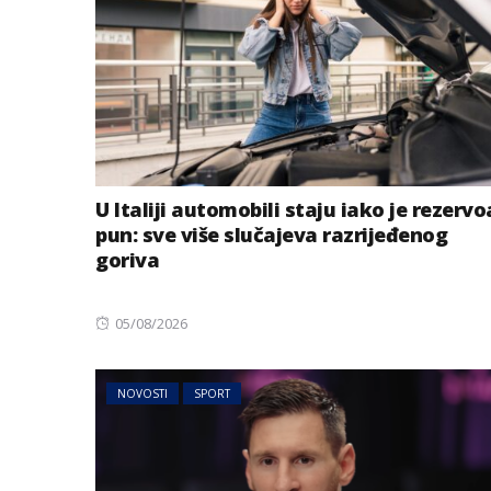
U Italiji automobili staju iako je rezervo
pun: sve više slučajeva razrijeđenog
goriva
Posted
05/08/2026
on
NOVOSTI
SPORT