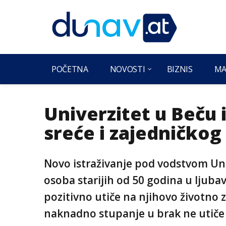
POČETNA
NOVOSTI
BIZNIS
MA
Univerzitet u Beču 
sreće i zajedničkog 
Novo istraživanje pod vodstvom Uni
osoba starijih od 50 godina u ljuba
pozitivno utiče na njihovo životno 
naknadno stupanje u brak ne utiče 