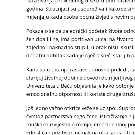
istraživanja provedenog u SAD-u pod nazivom „
godina. Stručnjaci su uspoređivali kako se si
mijenjaju kada osobe počnu živjeti s novim pa
Pokazalo se da zajednički početak života odnos
ženidba ili ne, ima pozitivan uticaj na životno 
zajedno i naknadno stupili u brak nisu iskusil
dodatni dobitak kada je riječ o sreći starijih p
Kada su u pitanju rastave odnosno prekidi, is
starijoj životnoj dobi ne dovodi do mjerljivog
Univerziteta u Beču objasnila je kako potonje
emocionalnu otpornost ili koriste druge društ
Još jedno važno otkriće veže se uz spol. Supro
čvrstog partnerstva nego žene, istraživanje ni
muškarci izvijestili o manjoj emocionalnoj podr
vrlo sličan pozitivan učinak na oba spola i