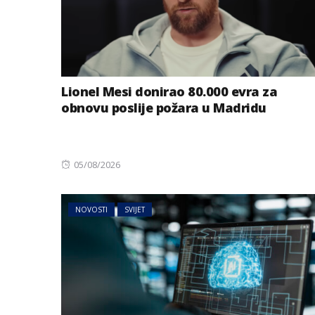
Lionel Mesi donirao 80.000 evra za
obnovu poslije požara u Madridu
Posted
05/08/2026
on
NOVOSTI
SVIJET