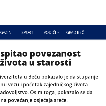
GAZIN
SPORT
VODIČI
GRAD BEČ
ispitao povezanost
života u starosti
verziteta u Beču pokazalo je da stupanje
vnu vezu i početak zajedničkog života
zadovoljstvo. Osim toga, pokazalo se da
na povećanje osjećaja sreće.