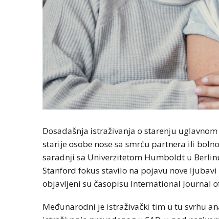
Dosadašnja istraživanja o starenju uglavnom 
starije osobe nose sa smrću partnera ili boln
saradnji sa Univerzitetom Humboldt u Berlinu
Stanford fokus stavilo na pojavu nove ljubavi u
objavljeni su časopisu International Journal 
Međunarodni je istraživački tim u tu svrhu a