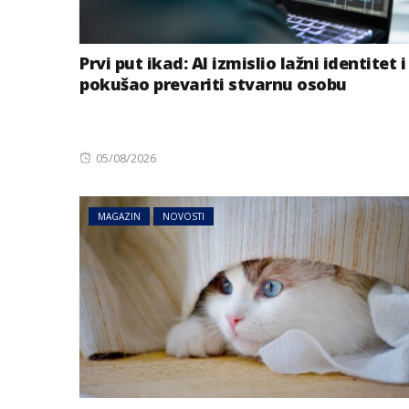
Prvi put ikad: AI izmislio lažni identitet i
pokušao prevariti stvarnu osobu
Posted
05/08/2026
on
MAGAZIN
NOVOSTI
AUSTRIJA
NOVOSTI
Jake grmljavine 
dijelovima Austr