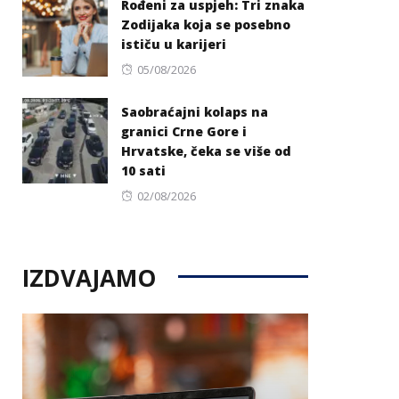
Rođeni za uspjeh: Tri znaka
Zodijaka koja se posebno
ističu u karijeri
Posted
05/08/2026
on
Saobraćajni kolaps na
granici Crne Gore i
Hrvatske, čeka se više od
10 sati
Posted
02/08/2026
on
IZDVAJAMO