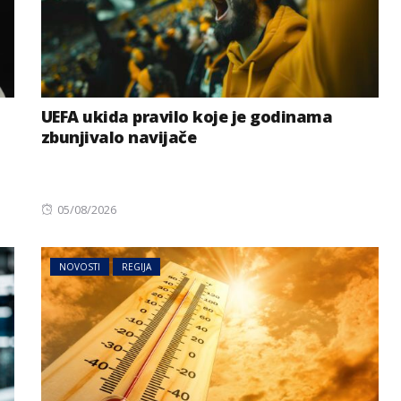
UEFA ukida pravilo koje je godinama
zbunjivalo navijače
Posted
05/08/2026
on
NOVOSTI
REGIJA