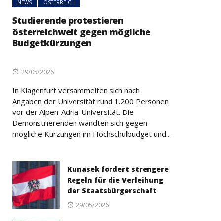
NEWS
ÖSTERREICH
Studierende protestieren
österreichweit gegen mögliche
Budgetkürzungen
Posted
29/05/2026
on
In Klagenfurt versammelten sich nach
Angaben der Universität rund 1.200 Personen
vor der Alpen-Adria-Universität. Die
Demonstrierenden wandten sich gegen
mögliche Kürzungen im Hochschulbudget und...
Kunasek fordert strengere
Regeln für die Verleihung
der Staatsbürgerschaft
Posted
29/05/2026
on