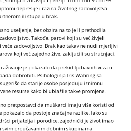
Studija o zdravlju i penziji“ u dobi od 50 do 95
mptomi depresije i razina životnog zadovoljstva
rtnerom ili stupe u brak.
no useljenje, bez obzira na to je li prethodila
zadovoljstvo. Takođe, parovi koji su već živjeli
i veće zadovoljstvo. Brak kao takav ne nudi mjerljivi
arova koji već zajedno žive, zaključili su stručnjaci.
traživanje je pokazalo da prekid ljubavnih veza u
 pada dobrobiti. Psihologinja Iris Wahring sa
 sugeriše da starije osobe posjeduju iznimnu
vene resurse kako bi ublažile takve promjene.
tno pretpostavci da muškarci imaju više koristi od
je pokazalo da postoje značajne razlike. Iako su
šci prijatelja i porodice, zajednički je život imao
 to u svim proučavanim dobnim skupinama.