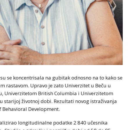
su se koncentrisala na gubitak odnosno na to kako se
om rastavom. Upravo je zato Univerzitet u Beču u
, Univerzitetom British Columbia i Univerzitetom
 starijoj životnoj dobi. Rezultati novog istraživanja
of Behavioral Development.
nalizirao longitudinalne podatke 2 840 učesnika