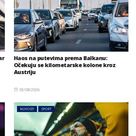
ar
Haos na putevima prema Balkanu:
Očekuju se kilometarske kolone kroz
Austriju
Posted
05/08/2026
on
NOVOSTI
SPORT