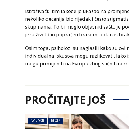
Istraživački tim takođe je ukazao na promjene 
nekoliko decenija bio rijedak i često stigmati
skupinama. To bi moglo objasniti zašto je pov
je suživot bio popraćen brakom, a danas bra
Osim toga, psiholozi su naglasili kako su ovi r
individualna iskustva mogu razlikovati. Iako i
mogu primijeniti na Evropu zbog sličnih normi
PROČITAJTE JOŠ
NOVOSTI
REGIJA