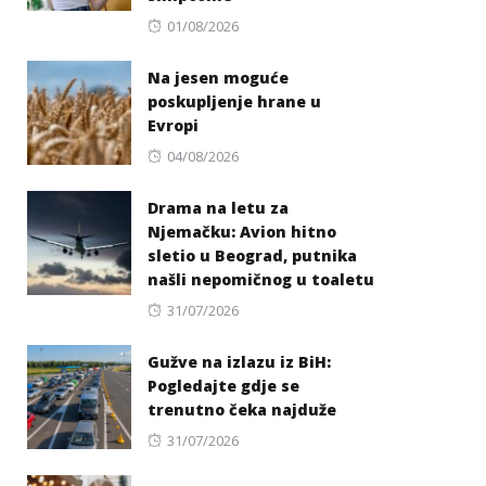
Posted
01/08/2026
on
Na jesen moguće
poskupljenje hrane u
Evropi
Posted
04/08/2026
on
Drama na letu za
Njemačku: Avion hitno
sletio u Beograd, putnika
našli nepomičnog u toaletu
Posted
31/07/2026
on
Gužve na izlazu iz BiH:
Pogledajte gdje se
trenutno čeka najduže
Posted
31/07/2026
on