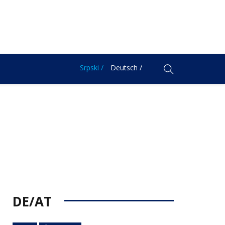
Srpski /
Deutsch /
DE/AT