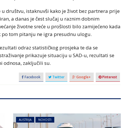
u društvu, istaknuvši kako je život bez partnera prije
ziran, a danas je čest slučaj u raznim dobnim
ećanje životne sreće u prošlosti bilo zamijećeno kada
k po tom pitanju ne igra presudnu ulogu.
ezultati odraz statističkog prosjeka te da se
straživanje prikazuje situaciju u SAD-u, rezultati se
 odnosa, zaključili su.
Facebook
Twitter
Google+
Pinterest
AUSTRIJA
NOVOSTI