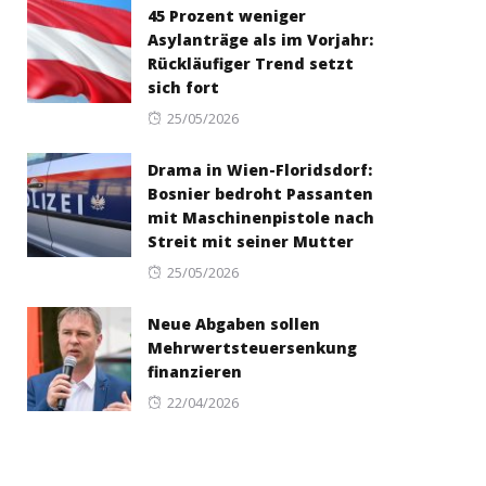
45 Prozent weniger
Asylanträge als im Vorjahr:
Rückläufiger Trend setzt
sich fort
Posted
25/05/2026
on
Drama in Wien-Floridsdorf:
Bosnier bedroht Passanten
mit Maschinenpistole nach
Streit mit seiner Mutter
Posted
25/05/2026
on
Neue Abgaben sollen
Mehrwertsteuersenkung
finanzieren
Posted
22/04/2026
on