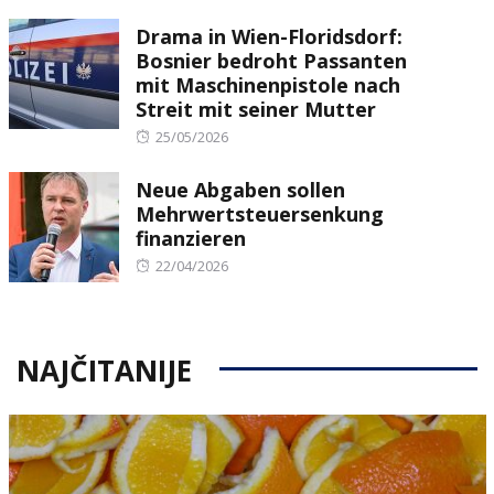
on
Drama in Wien-Floridsdorf:
Bosnier bedroht Passanten
mit Maschinenpistole nach
Streit mit seiner Mutter
Posted
25/05/2026
on
Neue Abgaben sollen
Mehrwertsteuersenkung
finanzieren
Posted
22/04/2026
on
NAJČITANIJE