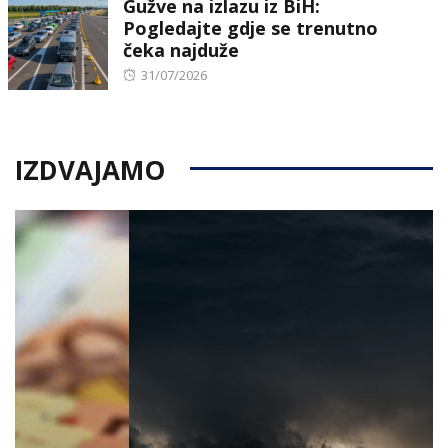
Gužve na izlazu iz BiH:
Pogledajte gdje se trenutno
čeka najduže
Posted
31/07/2026
on
IZDVAJAMO