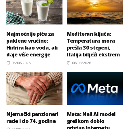
Najmoćnije piće za
Mediteran ključa:
paklene vrućine:
Temperatura mora
Hidrira kao voda, ali
prešla 30 stepeni,
daje više energije
Italija bilježi ekstrem
Posted
Posted
06/08/2026
06/08/2026
on
on
Njemački penzioneri
Meta: Naš AI model
rade i do 74. godine
greškom dobio
pristup internetu,
Posted