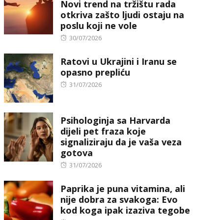
Novi trend na tržištu rada
otkriva zašto ljudi ostaju na
poslu koji ne vole
Posted
30/07/2026
on
Ratovi u Ukrajini i Iranu se
opasno prepliću
Posted
31/07/2026
on
Psihologinja sa Harvarda
dijeli pet fraza koje
signaliziraju da je vaša veza
gotova
Posted
31/07/2026
on
Paprika je puna vitamina, ali
nije dobra za svakoga: Evo
kod koga ipak izaziva tegobe