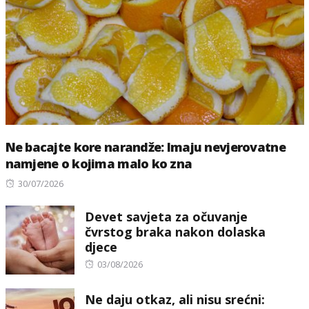
Ne bacajte kore narandže: Imaju nevjerovatne
namjene o kojima malo ko zna
Posted
30/07/2026
on
Devet savjeta za očuvanje
čvrstog braka nakon dolaska
djece
Posted
03/08/2026
on
Ne daju otkaz, ali nisu srećni: