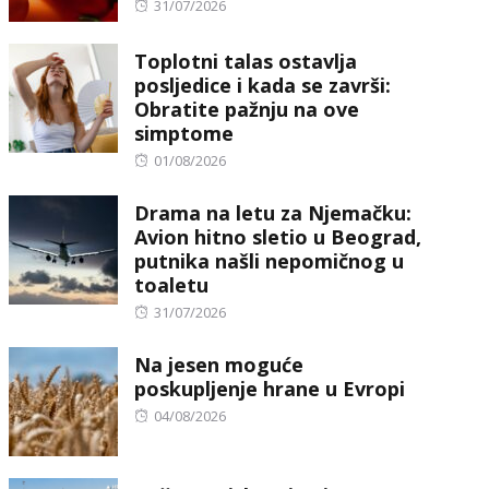
Posted
31/07/2026
on
Toplotni talas ostavlja
posljedice i kada se završi:
Obratite pažnju na ove
simptome
Posted
01/08/2026
on
Drama na letu za Njemačku:
Avion hitno sletio u Beograd,
putnika našli nepomičnog u
toaletu
Posted
31/07/2026
on
Na jesen moguće
poskupljenje hrane u Evropi
Posted
04/08/2026
on