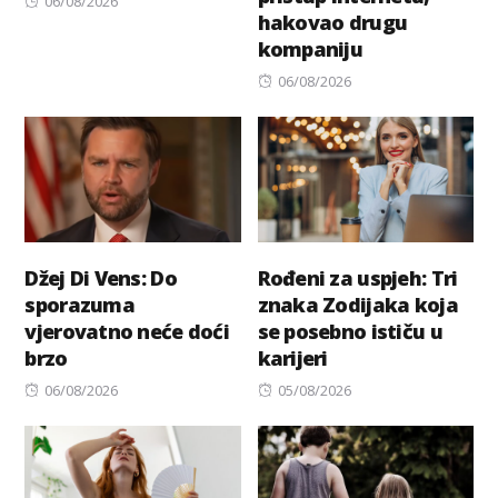
06/08/2026
hakovao drugu
on
kompaniju
Posted
06/08/2026
on
Džej Di Vens: Do
Rođeni za uspjeh: Tri
sporazuma
znaka Zodijaka koja
vjerovatno neće doći
se posebno ističu u
brzo
karijeri
Posted
Posted
06/08/2026
05/08/2026
on
on