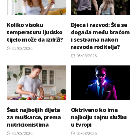
Koliko visoku
Djeca i razvod: Šta se
temperaturu ljudsko
događa među braćom
tijelo može da izdrži?
i sestrama nakon
razvoda roditelja?
Posted
05/08/2026
on
Posted
05/08/2026
on
Šest najboljih dijeta
Oktriveno ko ima
za muškarce, prema
najbolju tajnu službu
nutricionistima
u Evropi
Posted
Posted
05/08/2026
05/08/2026