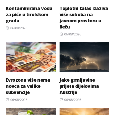
Kontaminirana voda
Toplotni talas izaziva
za piće u tirolskom
više sukoba na
gradu
javnom prostoru u
Beču
Posted
06/08/2026
on
Posted
06/08/2026
on
Evrozona više nema
Jake grmljavine
novca za velike
prijete dijelovima
subvencije
Austrije
Posted
Posted
06/08/2026
06/08/2026
on
on