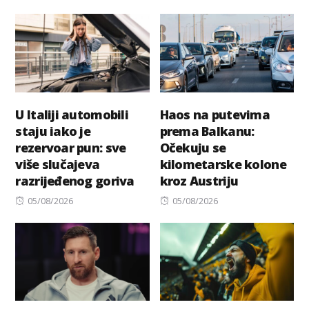
on
on
U Italiji automobili
Haos na putevima
staju iako je
prema Balkanu:
rezervoar pun: sve
Očekuju se
više slučajeva
kilometarske kolone
razrijeđenog goriva
kroz Austriju
Posted
Posted
05/08/2026
05/08/2026
on
on