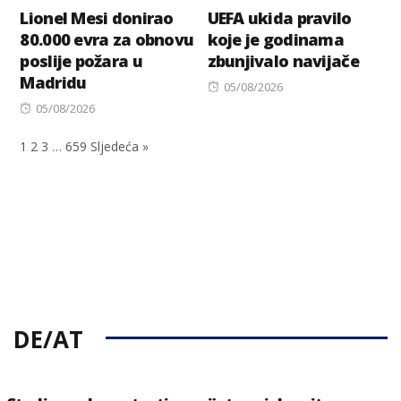
Lionel Mesi donirao
UEFA ukida pravilo
80.000 evra za obnovu
koje je godinama
poslije požara u
zbunjivalo navijače
Madridu
Posted
05/08/2026
Posted
on
05/08/2026
on
1
2
3
…
659
Sljedeća »
DE/AT