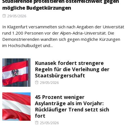
Studierende protestieren österreichweit gegen
mögliche Budgetkürzungen
Posted
29/05/2026
on
In Klagenfurt versammelten sich nach Angaben der Universität
rund 1.200 Personen vor der Alpen-Adria-Universität. Die
Demonstrierenden wandten sich gegen mögliche Kürzungen
im Hochschulbudget und...
Kunasek fordert strengere
Regeln für die Verleihung der
Staatsbürgerschaft
Posted
29/05/2026
on
45 Prozent weniger
Asylanträge als im Vorjahr:
Rückläufiger Trend setzt sich
fort
Posted
25/05/2026