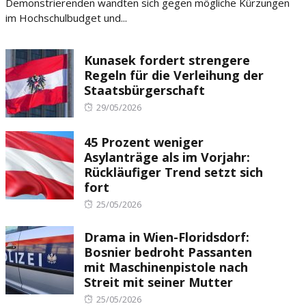
Demonstrierenden wandten sich gegen mögliche Kürzungen
im Hochschulbudget und...
Kunasek fordert strengere
Regeln für die Verleihung der
Staatsbürgerschaft
Posted
29/05/2026
on
45 Prozent weniger
Asylanträge als im Vorjahr:
Rückläufiger Trend setzt sich
fort
Posted
25/05/2026
on
Drama in Wien-Floridsdorf:
Bosnier bedroht Passanten
mit Maschinenpistole nach
Streit mit seiner Mutter
Posted
25/05/2026