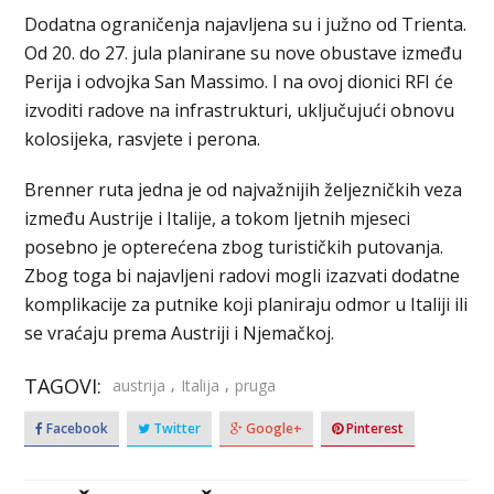
Dodatna ograničenja najavljena su i južno od Trienta.
Od 20. do 27. jula planirane su nove obustave između
Perija i odvojka San Massimo. I na ovoj dionici RFI će
izvoditi radove na infrastrukturi, uključujući obnovu
kolosijeka, rasvjete i perona.
Brenner ruta jedna je od najvažnijih željezničkih veza
između Austrije i Italije, a tokom ljetnih mjeseci
posebno je opterećena zbog turističkih putovanja.
Zbog toga bi najavljeni radovi mogli izazvati dodatne
komplikacije za putnike koji planiraju odmor u Italiji ili
se vraćaju prema Austriji i Njemačkoj.
TAGOVI:
,
,
austrija
Italija
pruga
Facebook
Twitter
Google+
Pinterest