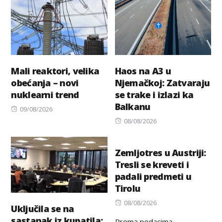
Mali reaktori, velika
Haos na A3 u
obećanja – novi
Njemačkoj: Zatvaraju
nuklearni trend
se trake i izlazi ka
Balkanu
Posted
09/08/2026
on
Posted
08/08/2026
on
Zemljotres u Austriji:
Tresli se kreveti i
padali predmeti u
Tirolu
Posted
08/08/2026
Uključila se na
on
sastanak iz kupatila:
Prema podacima