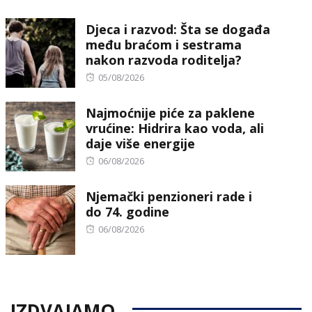
on
Djeca i razvod: Šta se događa
među braćom i sestrama
nakon razvoda roditelja?
Posted
05/08/2026
on
Najmoćnije piće za paklene
vrućine: Hidrira kao voda, ali
daje više energije
Posted
06/08/2026
on
Njemački penzioneri rade i
do 74. godine
Posted
06/08/2026
on
IZDVAJAMO