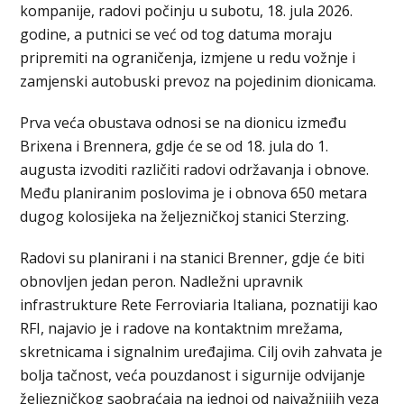
kompanije, radovi počinju u subotu, 18. jula 2026.
godine, a putnici se već od tog datuma moraju
pripremiti na ograničenja, izmjene u redu vožnje i
zamjenski autobuski prevoz na pojedinim dionicama.
Prva veća obustava odnosi se na dionicu između
Brixena i Brennera, gdje će se od 18. jula do 1.
augusta izvoditi različiti radovi održavanja i obnove.
Među planiranim poslovima je i obnova 650 metara
dugog kolosijeka na željezničkoj stanici Sterzing.
Radovi su planirani i na stanici Brenner, gdje će biti
obnovljen jedan peron. Nadležni upravnik
infrastrukture Rete Ferroviaria Italiana, poznatiji kao
RFI, najavio je i radove na kontaktnim mrežama,
skretnicama i signalnim uređajima. Cilj ovih zahvata je
bolja tačnost, veća pouzdanost i sigurnije odvijanje
željezničkog saobraćaja na jednoj od najvažnijih veza