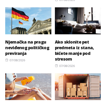
on
Njemačka na pragu
Ako sklonite pet
neviđenog političkog
predmeta iz stana,
previranja
bićete manje pod
stresom
Posted
07/08/2026
on
Posted
07/08/2026
on