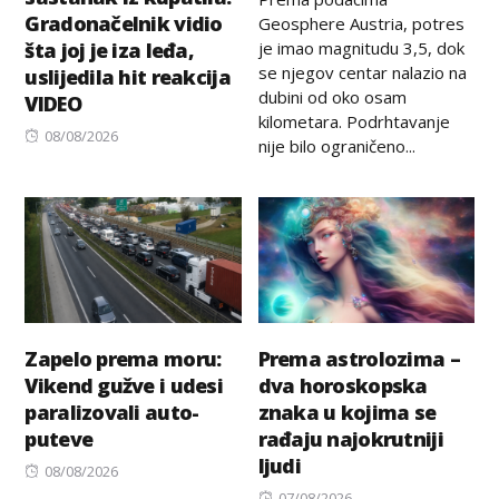
Gradonačelnik vidio
Geosphere Austria, potres
je imao magnitudu 3,5, dok
šta joj je iza leđa,
se njegov centar nalazio na
uslijedila hit reakcija
dubini od oko osam
VIDEO
kilometara. Podrhtavanje
Posted
08/08/2026
nije bilo ograničeno...
on
Zapelo prema moru:
Prema astrolozima –
Vikend gužve i udesi
dva horoskopska
paralizovali auto-
znaka u kojima se
puteve
rađaju najokrutniji
ljudi
Posted
08/08/2026
on
Posted
07/08/2026