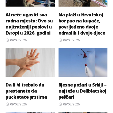
AI neće ugasiti sva
Na plaži u Hrvatskoj
radna mjesta: Ovo su
bor pao na kupače,
najtraženiji poslovi u
povrijeđeno dvoje
Evropi u 2026. godini
odraslih i dvoje djece
Posted
Posted
09/08/2026
09/08/2026
on
on
Da li bi trebalo da
Bjesne požari u Srbiji –
prestanete da
najteže u Deliblatskoj
pucketate prstima
peščari
Posted
Posted
09/08/2026
09/08/2026
on
on