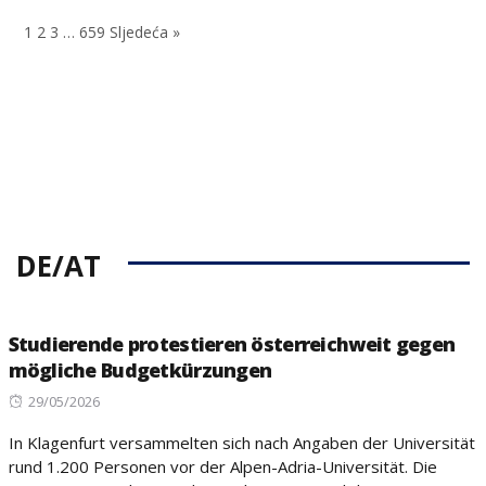
on
1
2
3
…
659
Sljedeća »
DE/AT
Studierende protestieren österreichweit gegen
mögliche Budgetkürzungen
Posted
29/05/2026
on
In Klagenfurt versammelten sich nach Angaben der Universität
rund 1.200 Personen vor der Alpen-Adria-Universität. Die