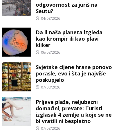
odgovornost za juriš na
Seutu?
Posted
04/08/2026
on
Da li naša planeta izgleda
kao krompir ili kao plavi
kliker
Posted
06/08/2026
on
Svjetske cijene hrane ponovo
porasle, evo i šta je najviše
poskupjelo
Posted
07/08/2026
on
Prljave plaže, neljubazni
domaćini, prevare: Turisti
izglasali 4 zemlje u koje se ne
bi vratili ni besplatno
Posted
07/08/2026