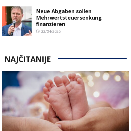
on
Neue Abgaben sollen
Mehrwertsteuersenkung
finanzieren
Posted
22/04/2026
on
NAJČITANIJE