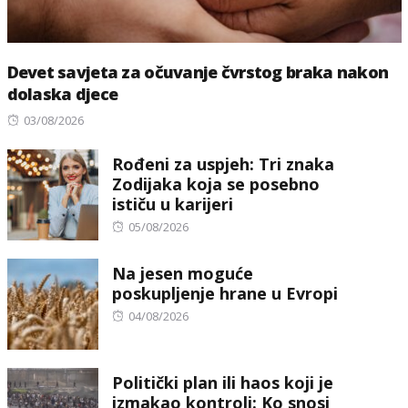
Devet savjeta za očuvanje čvrstog braka nakon
dolaska djece
Posted
03/08/2026
on
Rođeni za uspjeh: Tri znaka
Zodijaka koja se posebno
ističu u karijeri
Posted
05/08/2026
on
Na jesen moguće
poskupljenje hrane u Evropi
Posted
04/08/2026
on
Politički plan ili haos koji je
izmakao kontroli: Ko snosi