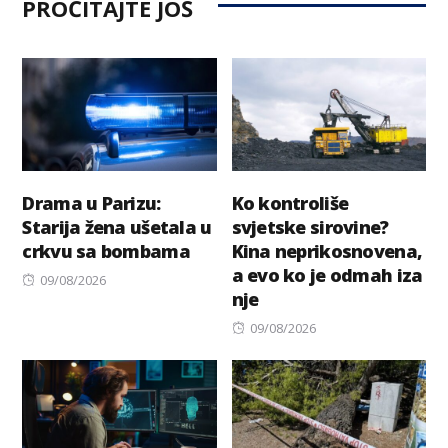
PROČITAJTE JOŠ
Drama u Parizu:
Ko kontroliše
Starija žena ušetala u
svjetske sirovine?
crkvu sa bombama
Kina neprikosnovena,
a evo ko je odmah iza
Posted
09/08/2026
nje
on
Posted
09/08/2026
on