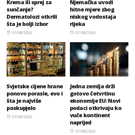
Krema ili sprej za
Njemačka uvodi
sunčanje?
hitne mjere zbog
Dermatolozi otkrili
niskog vodostaja
šta je bolji izbor
rijeka
Posted
Posted
07/08/2026
07/08/2026
on
on
Svjetske cijene hrane
Jedna zemlja drži
ponovo porasle, evo i
gotovo četvrtinu
šta je najviše
ekonomije EU: Novi
poskupjelo
podaci otkrivaju ko
vuče kontinent
Posted
07/08/2026
naprijed
on
Posted
07/08/2026