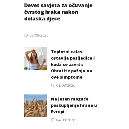
Devet savjeta za očuvanje
čvrstog braka nakon
dolaska djece
Posted
03/08/2026
on
Toplotni talas
ostavlja posljedice i
kada se završi:
Obratite pažnju na
ove simptome
Posted
01/08/2026
on
Na jesen moguće
poskupljenje hrane u
Evropi
Posted
04/08/2026
on