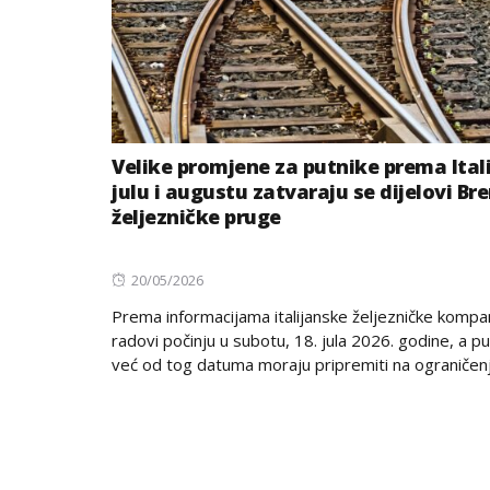
Velike promjene za putnike prema Italij
julu i augustu zatvaraju se dijelovi Br
željezničke pruge
Posted
20/05/2026
on
Prema informacijama italijanske željezničke kompan
radovi počinju u subotu, 18. jula 2026. godine, a pu
već od tog datuma moraju pripremiti na ograničenja