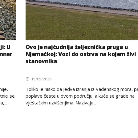
i: U
Ovo je najčudnija željeznička pruga u
enner
Njemačkoj: Vozi do ostrva na kojem živi
stanovnika
Posted
15/05/2026
on
ije,
Toliko je nisko da jedva izranja iz Vadenskog mora, p
tnici se
poplave česte u ovom području, a kuće se grade na
,...
vještačkim uzvišenjima. Nazivaju...