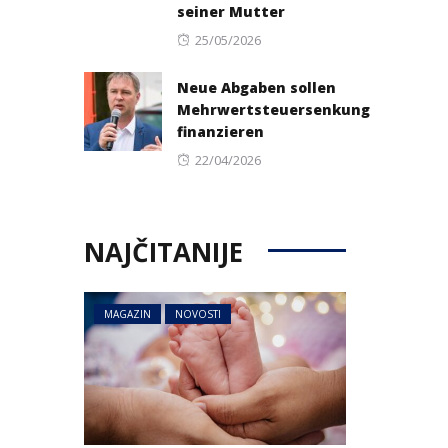
seiner Mutter
Posted
25/05/2026
on
Neue Abgaben sollen
Mehrwertsteuersenkung
finanzieren
Posted
22/04/2026
on
NAJČITANIJE
MAGAZIN
NOVOSTI