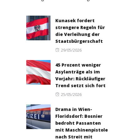
Kunasek fordert
strengere Regeln für
die Verleihung der
Staatsbürgerschaft
Posted
29/05/2026
on
45 Prozent weniger
Asylanträge als im
Vorjahr: Rückläufiger
Trend setzt sich fort
Posted
25/05/2026
on
Drama in Wien-
Floridsdorf: Bosnier
bedroht Passanten
mit Maschinenpistole
nach Streit mit