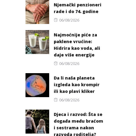
Njemački penzioneri
rade i do 74. godine
Posted
06/08/2026
on
Najmoćnije piće za
paklene vrućine:
Hidrira kao voda, ali
daje više energije
Posted
06/08/2026
on
Da li naša planeta
izgleda kao krompir
ili kao plavi kliker
Posted
06/08/2026
on
Djeca i razvod: Šta se
događa među braćom
i sestrama nakon
razvoda roditelja?