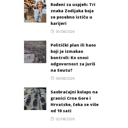
Rođeni za uspjeh: Tri
znaka Zodijaka koja
se posebno ističu u
karijeri
Posted
05/08/2026
on
Politički plan ili haos
koji je izmakao
kontroli: Ko snosi
odgovornost za juriš
na Seutu?
Posted
04/08/2026
on
Saobraćajni kolaps na
granici Crne Gore i
Hrvatske, čeka se više
od 10 sati
Posted
02/08/2026
on