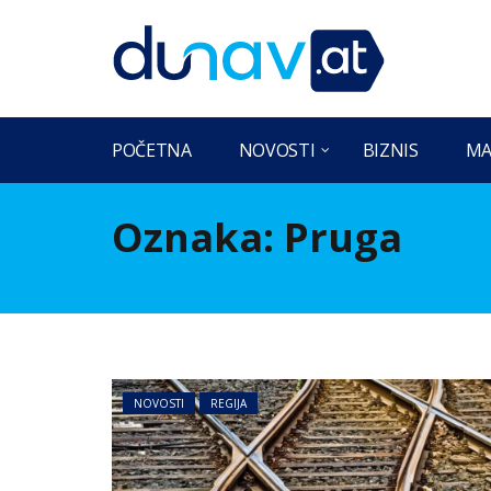
POČETNA
NOVOSTI
BIZNIS
MA
Oznaka:
Pruga
NOVOSTI
REGIJA