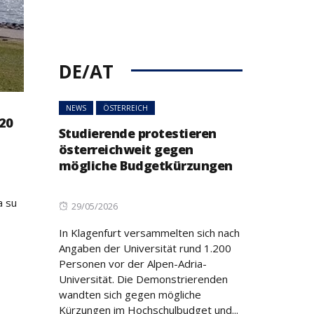
DE/AT
NEWS
ÖSTERREICH
 20
Studierende protestieren
österreichweit gegen
mögliche Budgetkürzungen
a su
Posted
29/05/2026
on
In Klagenfurt versammelten sich nach
Angaben der Universität rund 1.200
Personen vor der Alpen-Adria-
Universität. Die Demonstrierenden
wandten sich gegen mögliche
Kürzungen im Hochschulbudget und...