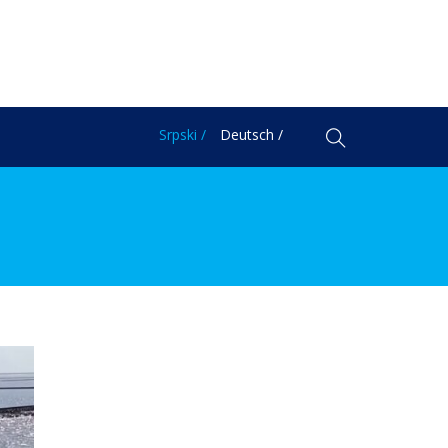
Srpski /
Deutsch /