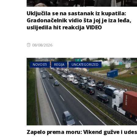
Uključila se na sastanak iz kupatila:
Gradonačelnik vidio šta joj je iza leđa,
uslijedila hit reakcija VIDEO
Posted
08/08/2026
on
NOVOSTI
REGIJA
UNCATEGORIZED
Zapelo prema moru: Vikend gužve i udes