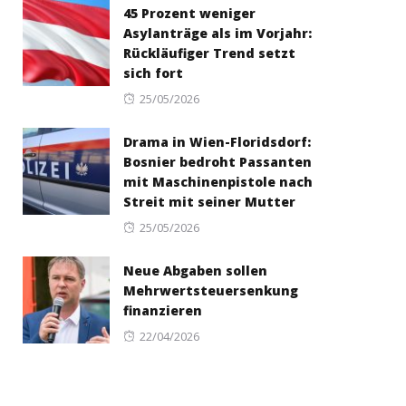
45 Prozent weniger
Asylanträge als im Vorjahr:
Rückläufiger Trend setzt
sich fort
Posted
25/05/2026
on
Drama in Wien-Floridsdorf:
Bosnier bedroht Passanten
mit Maschinenpistole nach
Streit mit seiner Mutter
Posted
25/05/2026
on
Neue Abgaben sollen
Mehrwertsteuersenkung
finanzieren
Posted
22/04/2026
on