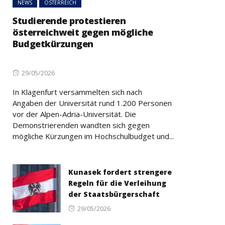
NEWS
ÖSTERREICH
Studierende protestieren
österreichweit gegen mögliche
Budgetkürzungen
Posted
29/05/2026
on
In Klagenfurt versammelten sich nach
Angaben der Universität rund 1.200 Personen
vor der Alpen-Adria-Universität. Die
Demonstrierenden wandten sich gegen
mögliche Kürzungen im Hochschulbudget und...
Kunasek fordert strengere
Regeln für die Verleihung
der Staatsbürgerschaft
Posted
29/05/2026
on