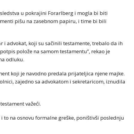
ledstva u pokrajini Forarlberg i mogla bi biti
tamenti pišu na zasebnom papiru, i time bi bili
 i advokat, koji su sačinili testamente, trebalo da ih
 potpis polože na samom testamentu”, rekao je
 na odluku.
ment koji je navodno predala prijateljica njene majke.
bolnici, zajedno sa advokatom i sekretaricom, iznudila
 testament važeći.
i to na osnovu formalne greške, poništivši poslednju