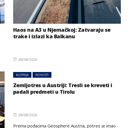
Haos na A3 u Njemačkoj: Zatvaraju se
trake i izlazi ka Balkanu
Posted
08/08/2026
on
AUSTRIJA
NOVOSTI
Zemljotres u Austriji: Tresli se kreveti i
padali predmeti u Tirolu
Posted
08/08/2026
on
Prema podacima Geosphere Austria, potres je imao