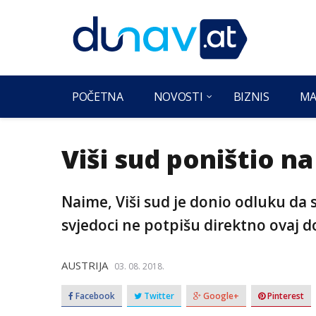
POČETNA
NOVOSTI
BIZNIS
MA
Viši sud poništio n
Naime, Viši sud je donio odluku da
svjedoci ne potpišu direktno ovaj 
AUSTRIJA
03. 08. 2018.
Facebook
Twitter
Google+
Pinterest