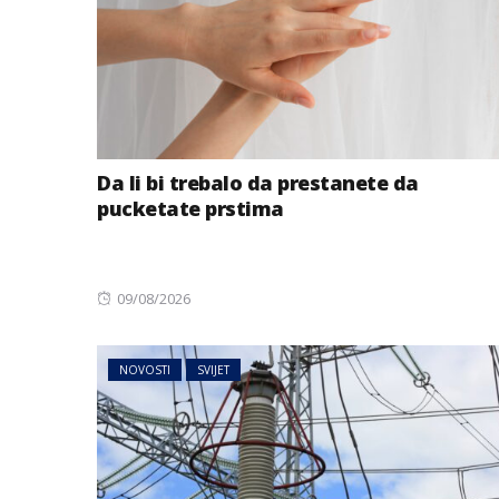
Da li bi trebalo da prestanete da
pucketate prstima
Posted
09/08/2026
on
NOVOSTI
SVIJET