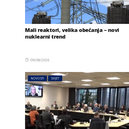
Mali reaktori, velika obećanja – novi
nuklearni trend
Posted
09/08/2026
on
NOVOSTI
SVIJET