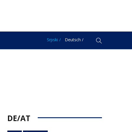
Srpski /
Deutsch /
DE/AT