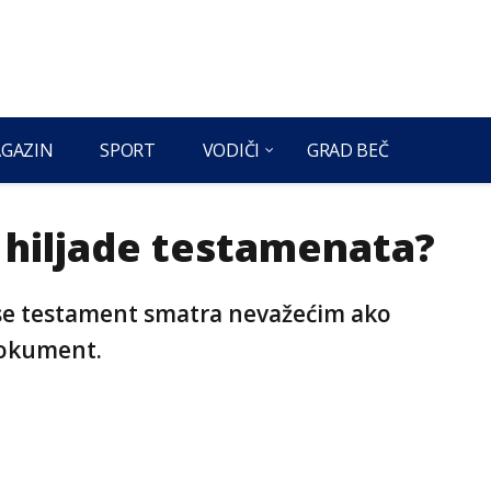
GAZIN
SPORT
VODIČI
GRAD BEČ
a hiljade testamenata?
 se testament smatra nevažećim ako
dokument.