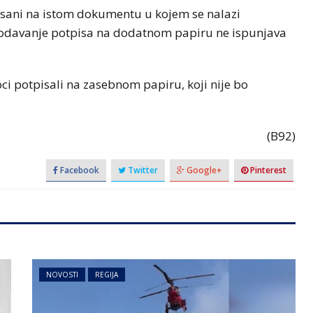
isani na istom dokumentu u kojem se nalazi
. Dodavanje potpisa na dodatnom papiru ne ispunjava
doci potpisali na zasebnom papiru, koji nije bo
(B92)
Facebook
Twitter
Google+
Pinterest
NOVOSTI
REGIJA