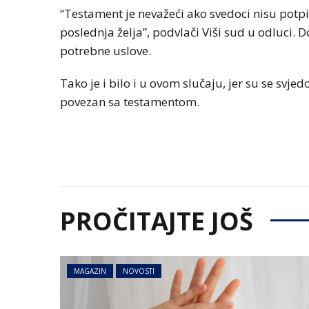
“Testament je nevažeći ako svedoci nisu potp
poslednja želja”, podvlači Viši sud u odluci
potrebne uslove.
Tako je i bilo i u ovom slučaju, jer su se svje
povezan sa testamentom.
PROČITAJTE JOŠ
MAGAZIN
NOVOSTI