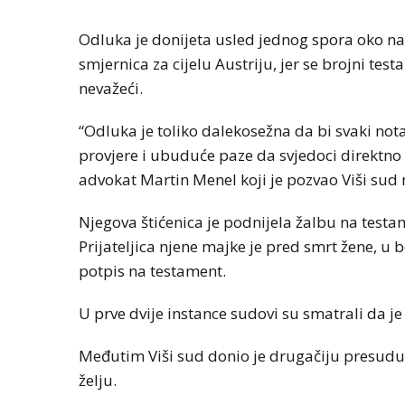
Odluka je donijeta usled jednog spora oko nas
smjernica za cijelu Austriju, jer se brojni tes
nevažeći.
“Odluka je toliko dalekosežna da bi svaki notar
provjere i ubuduće paze da svjedoci direktno
advokat Martin Menel koji je pozvao Viši sud
Njegova štićenica je podnijela žalbu na testa
Prijateljica njene majke je pred smrt žene, u 
potpis na testament.
U prve dvije instance sudovi su smatrali da je
Međutim Viši sud donio je drugačiju presudu 
želju.