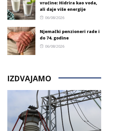
vrućine: Hidrira kao voda,
ali daje više energije
Posted
06/08/2026
on
Njemački penzioneri rade i
do 74. godine
Posted
06/08/2026
on
IZDVAJAMO