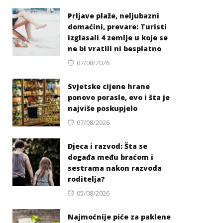
on
Prljave plaže, neljubazni
domaćini, prevare: Turisti
izglasali 4 zemlje u koje se
ne bi vratili ni besplatno
Posted
07/08/2026
on
Svjetske cijene hrane
ponovo porasle, evo i šta je
najviše poskupjelo
Posted
07/08/2026
on
Djeca i razvod: Šta se
događa među braćom i
sestrama nakon razvoda
roditelja?
Posted
05/08/2026
on
Najmoćnije piće za paklene