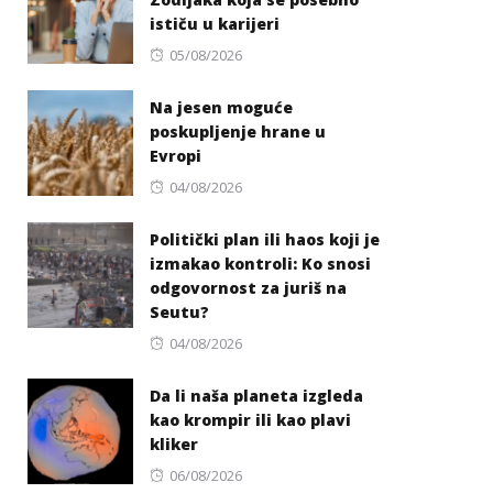
ističu u karijeri
Posted
05/08/2026
on
Na jesen moguće
poskupljenje hrane u
Evropi
Posted
04/08/2026
on
Politički plan ili haos koji je
izmakao kontroli: Ko snosi
odgovornost za juriš na
Seutu?
Posted
04/08/2026
on
Da li naša planeta izgleda
kao krompir ili kao plavi
kliker
Posted
06/08/2026