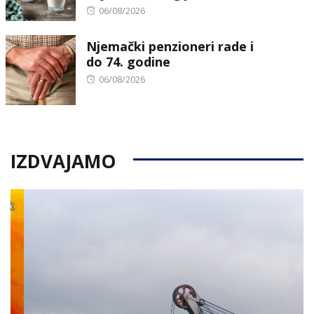
Posted
06/08/2026
on
Njemački penzioneri rade i
do 74. godine
Posted
06/08/2026
on
IZDVAJAMO