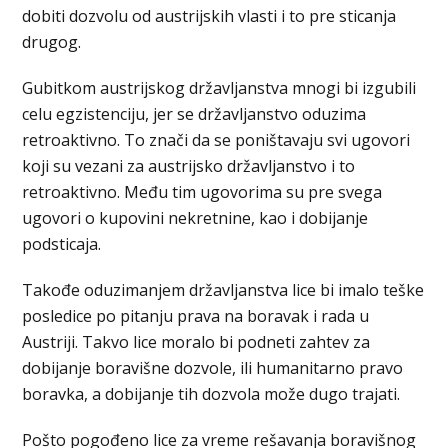
dobiti dozvolu od austrijskih vlasti i to pre sticanja
drugog.
Gubitkom austrijskog državljanstva mnogi bi izgubili
celu egzistenciju, jer se državljanstvo oduzima
retroaktivno. To znači da se poništavaju svi ugovori
koji su vezani za austrijsko državljanstvo i to
retroaktivno. Među tim ugovorima su pre svega
ugovori o kupovini nekretnine, kao i dobijanje
podsticaja.
Takođe oduzimanjem državljanstva lice bi imalo teške
posledice po pitanju prava na boravak i rada u
Austriji. Takvo lice moralo bi podneti zahtev za
dobijanje boravišne dozvole, ili humanitarno pravo
boravka, a dobijanje tih dozvola može dugo trajati.
Pošto pogođeno lice za vreme rešavanja boravišnog