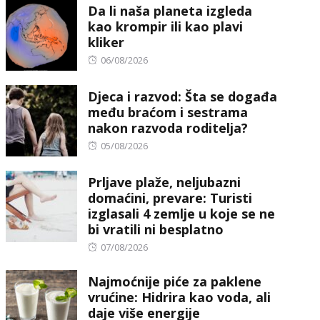
Da li naša planeta izgleda
kao krompir ili kao plavi
kliker
Posted
06/08/2026
on
Djeca i razvod: Šta se događa
među braćom i sestrama
nakon razvoda roditelja?
Posted
05/08/2026
on
Prljave plaže, neljubazni
domaćini, prevare: Turisti
izglasali 4 zemlje u koje se ne
bi vratili ni besplatno
Posted
07/08/2026
on
Najmoćnije piće za paklene
vrućine: Hidrira kao voda, ali
daje više energije