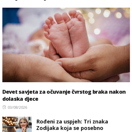
Devet savjeta za očuvanje čvrstog braka nakon
dolaska djece
Posted
03/08/2026
on
Rođeni za uspjeh: Tri znaka
Zodijaka koja se posebno