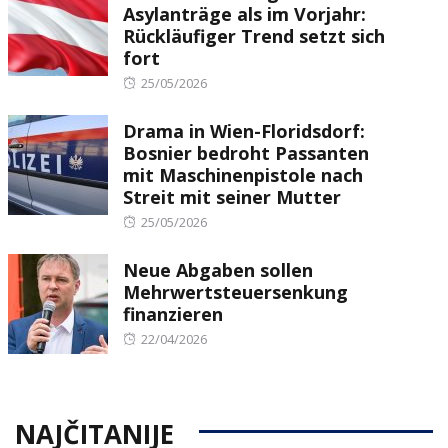
Asylanträge als im Vorjahr:
Rückläufiger Trend setzt sich
fort
Posted
25/05/2026
on
Drama in Wien-Floridsdorf:
Bosnier bedroht Passanten
mit Maschinenpistole nach
Streit mit seiner Mutter
Posted
25/05/2026
on
Neue Abgaben sollen
Mehrwertsteuersenkung
finanzieren
Posted
22/04/2026
on
NAJČITANIJE