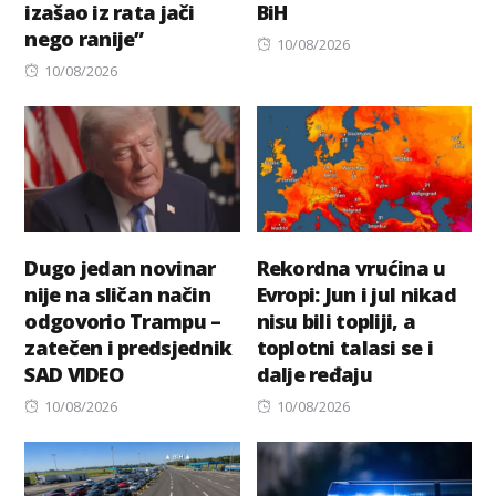
izašao iz rata jači
BiH
nego ranije”
Posted
10/08/2026
Posted
on
10/08/2026
on
Dugo jedan novinar
Rekordna vrućina u
nije na sličan način
Evropi: Jun i jul nikad
odgovorio Trampu –
nisu bili topliji, a
zatečen i predsjednik
toplotni talasi se i
SAD VIDEO
dalje ređaju
Posted
Posted
10/08/2026
10/08/2026
on
on