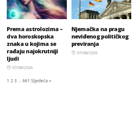
Prema astrolozima –
Njemačka na pragu
dva horoskopska
neviđenog političkog
znaka u kojima se
previranja
rađaju najokrutniji
Posted
07/08/2026
ljudi
on
Posted
07/08/2026
on
1
2
3
…
661
Sljedeća »