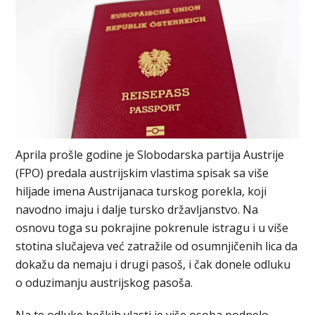
Aprila prošle godine je Slobodarska partija Austrije
(FPO) predala austrijskim vlastima spisak sa više
hiljade imena Austrijanaca turskog porekla, koji
navodno imaju i dalje tursko državljanstvo. Na
osnovu toga su pokrajine pokrenule istragu i u više
stotina slučajeva već zatražile od osumnjičenih lica da
dokažu da nemaju i drugi pasoš, i čak donele odluku
o oduzimanju austrijskog pasoša.
Na te odluke bečkih vlasti je više osoba podnelo