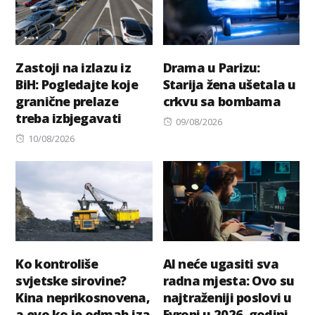
Zastoji na izlazu iz
Drama u Parizu:
BiH: Pogledajte koje
Starija žena ušetala u
granične prelaze
crkvu sa bombama
treba izbjegavati
Posted
09/08/2026
Posted
on
10/08/2026
on
Ko kontroliše
AI neće ugasiti sva
svjetske sirovine?
radna mjesta: Ovo su
Kina neprikosnovena,
najtraženiji poslovi u
a evo ko je odmah iza
Evropi u 2026. godini