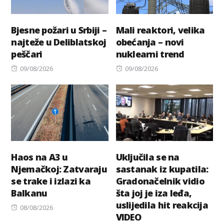
Bjesne požari u Srbiji –
Mali reaktori, velika
najteže u Deliblatskoj
obećanja – novi
peščari
nuklearni trend
Posted
Posted
09/08/2026
09/08/2026
on
on
Haos na A3 u
Uključila se na
Njemačkoj: Zatvaraju
sastanak iz kupatila:
se trake i izlazi ka
Gradonačelnik vidio
Balkanu
šta joj je iza leđa,
uslijedila hit reakcija
Posted
08/08/2026
VIDEO
on