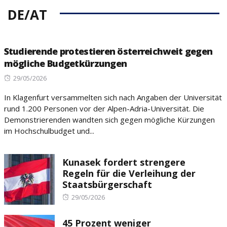
DE/AT
Studierende protestieren österreichweit gegen
mögliche Budgetkürzungen
Posted
29/05/2026
on
In Klagenfurt versammelten sich nach Angaben der Universität
rund 1.200 Personen vor der Alpen-Adria-Universität. Die
Demonstrierenden wandten sich gegen mögliche Kürzungen
im Hochschulbudget und...
Kunasek fordert strengere
Regeln für die Verleihung der
Staatsbürgerschaft
Posted
29/05/2026
on
45 Prozent weniger