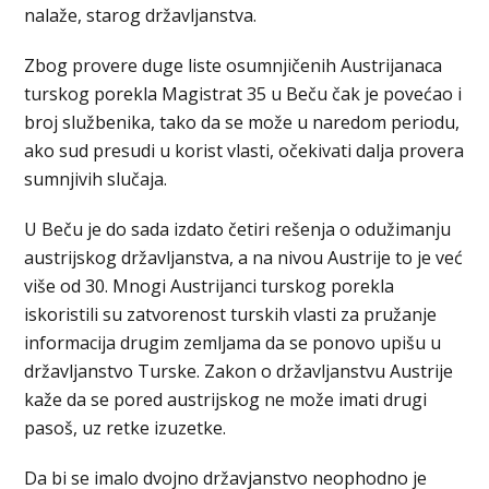
nalaže, starog državljanstva.
Zbog provere duge liste osumnjičenih Austrijanaca
turskog porekla Magistrat 35 u Beču čak je povećao i
broj službenika, tako da se može u naredom periodu,
ako sud presudi u korist vlasti, očekivati dalja provera
sumnjivih slučaja.
U Beču je do sada izdato četiri rešenja o odužimanju
austrijskog državljanstva, a na nivou Austrije to je već
više od 30. Mnogi Austrijanci turskog porekla
iskoristili su zatvorenost turskih vlasti za pružanje
informacija drugim zemljama da se ponovo upišu u
državljanstvo Turske. Zakon o državljanstvu Austrije
kaže da se pored austrijskog ne može imati drugi
pasoš, uz retke izuzetke.
Da bi se imalo dvojno državjanstvo neophodno je