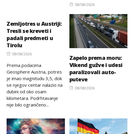
Posted
08/08/2026
on
Zemljotres u Austriji:
Tresli se kreveti i
padali predmeti u
Tirolu
Posted
08/08/2026
Zapelo prema moru:
on
Vikend gužve i udesi
Prema podacima
paralizovali auto-
Geosphere Austria, potres
je imao magnitudu 3,5, dok
puteve
se njegov centar nalazio na
Posted
08/08/2026
dubini od oko osam
on
kilometara. Podrhtavanje
nije bilo ograničeno...