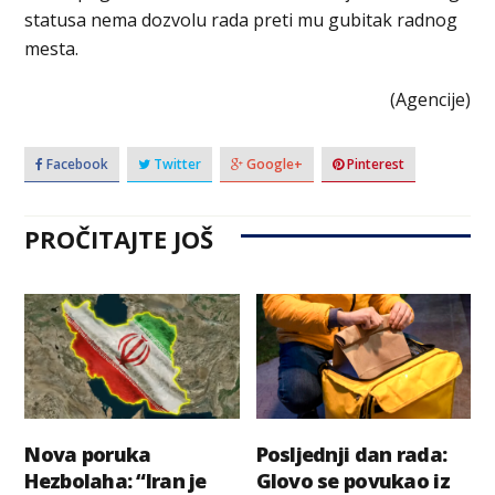
statusa nema dozvolu rada preti mu gubitak radnog
mesta.
(Agencije)
Facebook
Twitter
Google+
Pinterest
PROČITAJTE JOŠ
Nova poruka
Posljednji dan rada:
Hezbolaha: “Iran je
Glovo se povukao iz