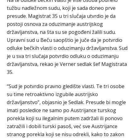
tužbu nadležnom sudu, koji je sada doneo prve
presude. Magistrat 35 u tri slučaja utvrdio je da
postoji osnova za oduzimanje austrijskog
državljanstva, na šta su se pogođeni žalili sudu.
Upravni sud u Beču saopštio je juče da je potvrdio
odluke bečkih vlasti o oduzimanju državljanstva. Sud
je u sva tri slučaja potvrdio odluku o oduzimanju
državljanstva, rekao je Verner sedlak šef Magistrata
35.
“Sud je potvrdio pravno gledište vlasti. Te tri osobe
su time retroaktivno izgubile austrijsko
državljanstvo”, objasnio je Sedlak. Presude bi mogle
imati posledice ne samo po Austrijance turskog
porekla koji su ilegalnim putem zadržali ili ponovo
zatražili i dobili turski pasoš, već sve Austrijance
stranog porekla koji se nisu odrekli, kako to zakon