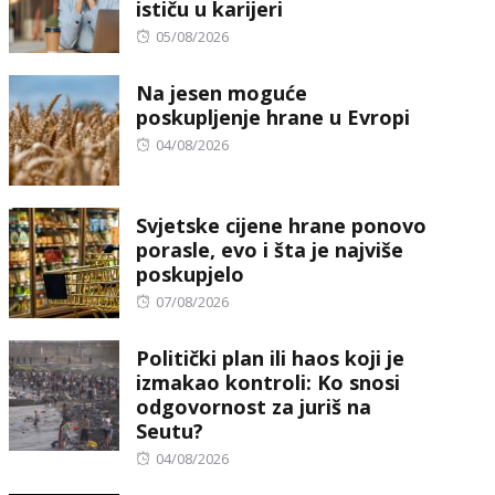
ističu u karijeri
Posted
05/08/2026
on
Na jesen moguće
poskupljenje hrane u Evropi
Posted
04/08/2026
on
Svjetske cijene hrane ponovo
porasle, evo i šta je najviše
poskupjelo
Posted
07/08/2026
on
Politički plan ili haos koji je
izmakao kontroli: Ko snosi
odgovornost za juriš na
Seutu?
Posted
04/08/2026
on