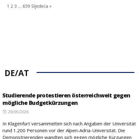
on
on
1
2
3
…
659
Sljedeća »
DE/AT
Studierende protestieren österreichweit gegen
mögliche Budgetkürzungen
Posted
29/05/2026
on
In Klagenfurt versammelten sich nach Angaben der Universität
rund 1.200 Personen vor der Alpen-Adria-Universität. Die
Demonstrierenden wandten sich gegen mögliche Kürzungen