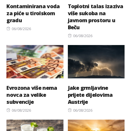
Kontaminirana voda
Toplotni talas izaziva
za piće u tirolskom
više sukoba na
gradu
javnom prostoru u
Beču
Posted
06/08/2026
on
Posted
06/08/2026
on
Evrozona više nema
Jake grmljavine
novca za velike
prijete dijelovima
subvencije
Austrije
Posted
Posted
06/08/2026
06/08/2026
on
on