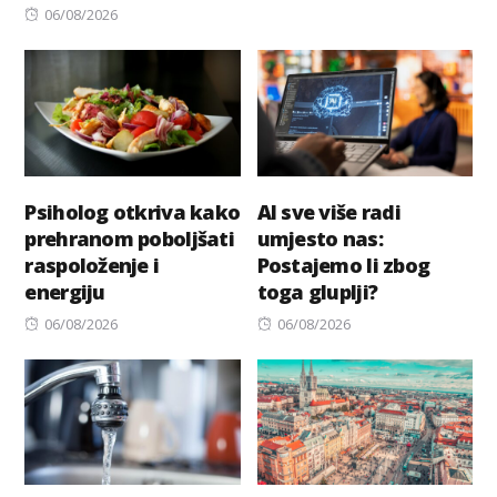
Posted
on
06/08/2026
on
Psiholog otkriva kako
AI sve više radi
prehranom poboljšati
umjesto nas:
raspoloženje i
Postajemo li zbog
energiju
toga gluplji?
Posted
Posted
06/08/2026
06/08/2026
on
on