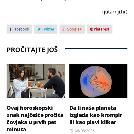
(jutarnji.hr)
Facebook
Twitter
Google+
Pinterest
PROČITAJTE JOŠ
Ovaj horoskopski
Da li naša planeta
znak najčešće pročita
izgleda kao krompir
čovjeka u prvih pet
ili kao plavi kliker
minuta
Posted
06/08/2026