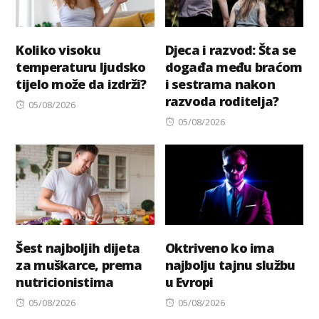
Koliko visoku
Djeca i razvod: Šta se
temperaturu ljudsko
događa među braćom
tijelo može da izdrži?
i sestrama nakon
razvoda roditelja?
Posted
05/08/2026
on
Posted
05/08/2026
on
Šest najboljih dijeta
Oktriveno ko ima
za muškarce, prema
najbolju tajnu službu
nutricionistima
u Evropi
Posted
Posted
05/08/2026
05/08/2026