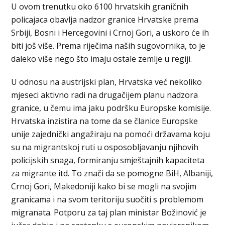
U ovom trenutku oko 6100 hrvatskih graničnih
policajaca obavlja nadzor granice Hrvatske prema
Srbiji, Bosni i Hercegovini i Crnoj Gori, a uskoro će ih
biti još više. Prema riječima naših sugovornika, to je
daleko više nego što imaju ostale zemlje u regiji.
U odnosu na austrijski plan, Hrvatska već nekoliko
mjeseci aktivno radi na drugačijem planu nadzora
granice, u čemu ima jaku podršku Europske komisije.
Hrvatska inzistira na tome da se članice Europske
unije zajednički angažiraju na pomoći državama koju
su na migrantskoj ruti u osposobljavanju njihovih
policijskih snaga, formiranju smještajnih kapaciteta
za migrante itd. To znači da se pomogne BiH, Albaniji,
Crnoj Gori, Makedoniji kako bi se mogli na svojim
granicama i na svom teritoriju suočiti s problemom
migranata. Potporu za taj plan ministar Božinović je