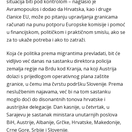
situacija biti pod kontrolom – naglasio je
Avramopoulos i dodao da Hrvatska, kao i druge
članice EU, može po pitanju upravljanja granicama
računati na punu potporu Europske komisije i pomoć
u financijskom, političkom i praktičnom smislu, ako se
za to ukaže potreba i ako to zatraži.
Koja će politika prema migrantima prevladati, bit će
vidljivo već danas na sastanku direktora policija
zemalja regije na Brdu kod Kranja, na koji Austrija
dolazi s prijedlogom operativnog plana zaštite
granice, u čemu ima čvrstu podršku Slovenije. Prema
neslužbenim najavama, već bi na tom sastanku
moglo doći do disonantnih tonova hrvatske i
austrijske delegacije. Dan kasnije, u četvrtak, u
Sarajevu je sastanak ministara unutarnjih poslova
BiH, Austrije, Albanije, Grčke, Hrvatske, Makedonije,
Crne Gore, Srbije i Slovenije.