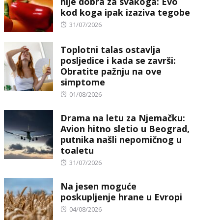
nije dobra za svakoga: Evo
kod koga ipak izaziva tegobe
Posted
31/07/2026
on
Toplotni talas ostavlja
posljedice i kada se završi:
Obratite pažnju na ove
simptome
Posted
01/08/2026
on
Drama na letu za Njemačku:
Avion hitno sletio u Beograd,
putnika našli nepomičnog u
toaletu
Posted
31/07/2026
on
Na jesen moguće
poskupljenje hrane u Evropi
Posted
04/08/2026