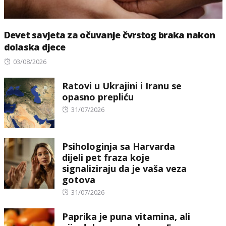
Devet savjeta za očuvanje čvrstog braka nakon
dolaska djece
Posted
03/08/2026
on
Ratovi u Ukrajini i Iranu se
opasno prepliću
Posted
31/07/2026
on
Psihologinja sa Harvarda
dijeli pet fraza koje
signaliziraju da je vaša veza
gotova
Posted
31/07/2026
on
Paprika je puna vitamina, ali