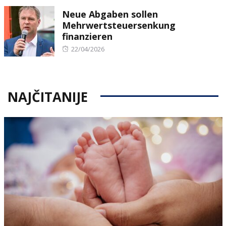
on
Neue Abgaben sollen
Mehrwertsteuersenkung
finanzieren
Posted
22/04/2026
on
NAJČITANIJE