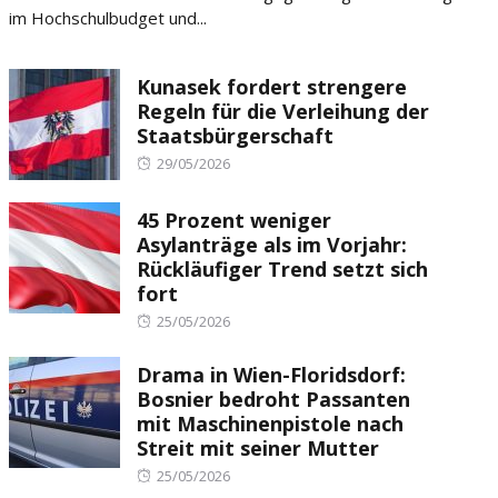
im Hochschulbudget und...
Kunasek fordert strengere
Regeln für die Verleihung der
Staatsbürgerschaft
Posted
29/05/2026
on
45 Prozent weniger
Asylanträge als im Vorjahr:
Rückläufiger Trend setzt sich
fort
Posted
25/05/2026
on
Drama in Wien-Floridsdorf:
Bosnier bedroht Passanten
mit Maschinenpistole nach
Streit mit seiner Mutter
Posted
25/05/2026