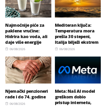
Najmoćnije piće za
Mediteran ključa:
paklene vrućine:
Temperatura mora
Hidrira kao voda, ali
prešla 30 stepeni,
daje više energije
Italija bilježi ekstrem
Posted
Posted
06/08/2026
06/08/2026
on
on
Njemački penzioneri
Meta: Naš AI model
rade i do 74. godine
greškom dobio
pristup internetu,
Posted
06/08/2026