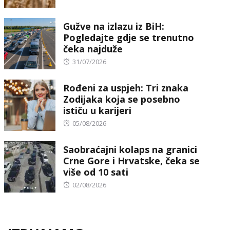
on
Gužve na izlazu iz BiH:
Pogledajte gdje se trenutno
čeka najduže
Posted
31/07/2026
on
Rođeni za uspjeh: Tri znaka
Zodijaka koja se posebno
ističu u karijeri
Posted
05/08/2026
on
Saobraćajni kolaps na granici
Crne Gore i Hrvatske, čeka se
više od 10 sati
Posted
02/08/2026
on