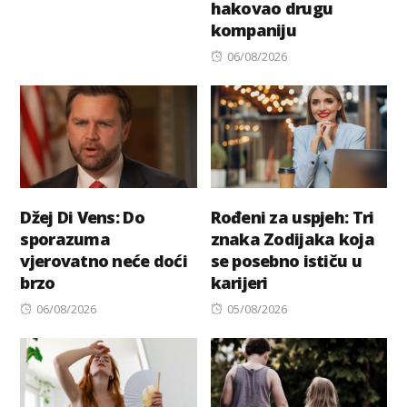
hakovao drugu
on
kompaniju
Posted
06/08/2026
on
Džej Di Vens: Do
Rođeni za uspjeh: Tri
sporazuma
znaka Zodijaka koja
vjerovatno neće doći
se posebno ističu u
brzo
karijeri
Posted
Posted
06/08/2026
05/08/2026
on
on