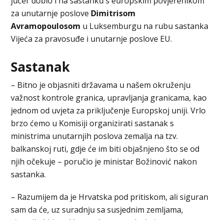
jučer dobio i na sastanku s europskim povjerenikom
za unutarnje poslove
Dimitrisom
Avramopoulosom
u Luksemburgu na rubu sastanka
Vijeća za pravosuđe i unutarnje poslove EU.
Sastanak
– Bitno je objasniti državama u našem okruženju
važnost kontrole granica, upravljanja granicama, kao
jednom od uvjeta za priključenje Europskoj uniji. Vrlo
brzo ćemo u Komisiji organizirati sastanak s
ministrima unutarnjih poslova zemalja na tzv.
balkanskoj ruti, gdje će im biti objašnjeno što se od
njih očekuje – poručio je ministar Božinović nakon
sastanka.
– Razumijem da je Hrvatska pod pritiskom, ali siguran
sam da će, uz suradnju sa susjednim zemljama,