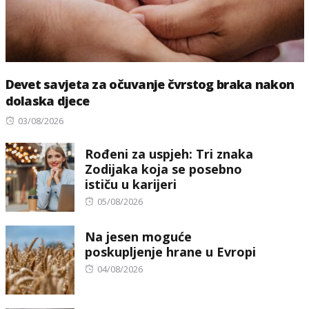
Devet savjeta za očuvanje čvrstog braka nakon
dolaska djece
Posted
03/08/2026
on
Rođeni za uspjeh: Tri znaka
Zodijaka koja se posebno
ističu u karijeri
Posted
05/08/2026
on
Na jesen moguće
poskupljenje hrane u Evropi
Posted
04/08/2026
on