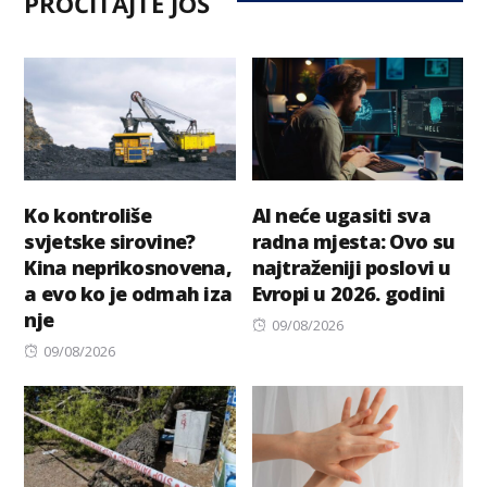
PROČITAJTE JOŠ
Ko kontroliše
AI neće ugasiti sva
svjetske sirovine?
radna mjesta: Ovo su
Kina neprikosnovena,
najtraženiji poslovi u
a evo ko je odmah iza
Evropi u 2026. godini
nje
Posted
09/08/2026
Posted
on
09/08/2026
on