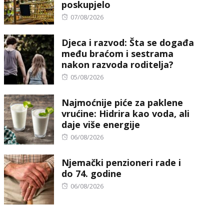
poskupjelo
Posted
07/08/2026
on
Djeca i razvod: Šta se događa
među braćom i sestrama
nakon razvoda roditelja?
Posted
05/08/2026
on
Najmoćnije piće za paklene
vrućine: Hidrira kao voda, ali
daje više energije
Posted
06/08/2026
on
Njemački penzioneri rade i
do 74. godine
Posted
06/08/2026
on