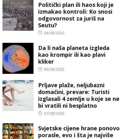
Politički plan ili haos koji je
izmakao kontroli: Ko snosi
odgovornost za juriš na
Seutu?
Posted
04/08/2026
on
Da li naša planeta izgleda
kao krompir ili kao plavi
kliker
Posted
06/08/2026
on
Prljave plaže, neljubazni
domaćini, prevare: Turisti
izglasali 4 zemlje u koje se ne
bi vratili ni besplatno
Posted
07/08/2026
on
Svjetske cijene hrane ponovo
porasle, evo i šta je najviše