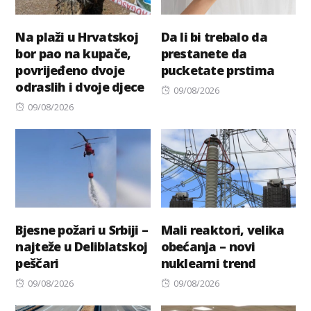
Na plaži u Hrvatskoj
Da li bi trebalo da
bor pao na kupače,
prestanete da
povrijeđeno dvoje
pucketate prstima
odraslih i dvoje djece
Posted
09/08/2026
Posted
on
09/08/2026
on
Bjesne požari u Srbiji –
Mali reaktori, velika
najteže u Deliblatskoj
obećanja – novi
peščari
nuklearni trend
Posted
Posted
09/08/2026
09/08/2026
on
on