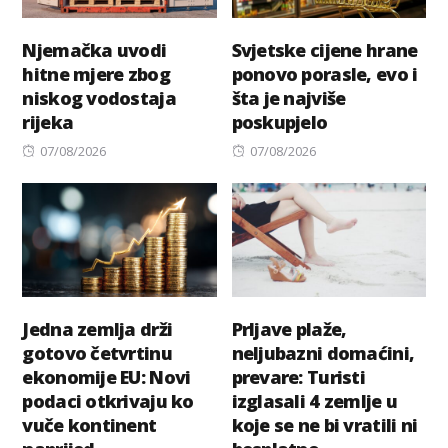
Njemačka uvodi
Svjetske cijene hrane
hitne mjere zbog
ponovo porasle, evo i
niskog vodostaja
šta je najviše
rijeka
poskupjelo
Posted
Posted
07/08/2026
07/08/2026
on
on
Jedna zemlja drži
Prljave plaže,
gotovo četvrtinu
neljubazni domaćini,
ekonomije EU: Novi
prevare: Turisti
podaci otkrivaju ko
izglasali 4 zemlje u
vuče kontinent
koje se ne bi vratili ni