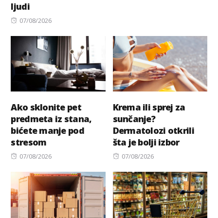
ljudi
on
Posted
07/08/2026
on
Ako sklonite pet
Krema ili sprej za
predmeta iz stana,
sunčanje?
bićete manje pod
Dermatolozi otkrili
stresom
šta je bolji izbor
Posted
Posted
07/08/2026
07/08/2026
on
on