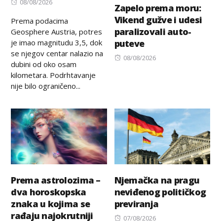
Posted
08/08/2026
Zapelo prema moru:
on
Vikend gužve i udesi
Prema podacima
paralizovali auto-
Geosphere Austria, potres
je imao magnitudu 3,5, dok
puteve
se njegov centar nalazio na
Posted
08/08/2026
dubini od oko osam
on
kilometara. Podrhtavanje
nije bilo ograničeno...
Prema astrolozima –
Njemačka na pragu
dva horoskopska
neviđenog političkog
znaka u kojima se
previranja
rađaju najokrutniji
Posted
07/08/2026