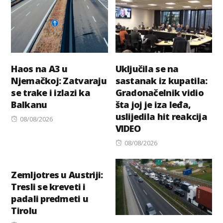
Haos na A3 u
Uključila se na
Njemačkoj: Zatvaraju
sastanak iz kupatila:
se trake i izlazi ka
Gradonačelnik vidio
Balkanu
šta joj je iza leđa,
uslijedila hit reakcija
Posted
08/08/2026
VIDEO
on
Posted
08/08/2026
on
Zemljotres u Austriji:
Tresli se kreveti i
padali predmeti u
Tirolu