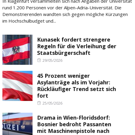
In Klagenfurt versammelten sich nach Angaben der Universität
rund 1.200 Personen vor der Alpen-Adria-Universität. Die
Demonstrierenden wandten sich gegen mögliche Kürzungen
im Hochschulbudget und...
Kunasek fordert strengere
Regeln für die Verleihung der
Staatsbürgerschaft
Posted
29/05/2026
on
45 Prozent weniger
Asylanträge als im Vorjahr:
Rückläufiger Trend setzt sich
fort
Posted
25/05/2026
on
Drama in Wien-Floridsdorf:
Bosnier bedroht Passanten
mit Maschinenpistole nach