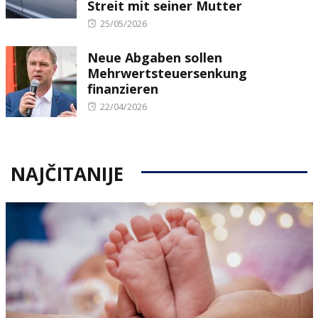
Streit mit seiner Mutter
Posted
25/05/2026
on
Neue Abgaben sollen
Mehrwertsteuersenkung
finanzieren
Posted
22/04/2026
on
NAJČITANIJE