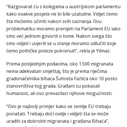
“Razgovarat ću s kolegama u austrijskom parlamentu
kako ovakve posjete ne bi bile uzaludne. Vidjet ćemo
šta možemo učiniti nakon svih saznanja. Ovu
problematiku moramo prenijeti na Parlament EU iako
smo već jednom govorili o tome. Nakon svega što
smo vidjeli i uvjerili se u stanje moramo odlučiti koje
ćemo političke poteze pokrenuti”, rekla je Yilmaz.
Prema posljednjim podacima, oko 1.500 migranata
nema adekvatan smještaj, što je prema riječima
gradonačelnika bihaća Šuhreta Fazlića oko 10 posto
stanovništva tog grada. Građani su pokazali
humanost, ali ovo prevazilazi njihove mogućnosti.
“Ovo je najbolji primjer kako se zemlje EU trebaju
ponašati. Trebaju doći ovdje i vidjeti šta se može
uraditi za dobrobit migranata i građana Bihaća”,