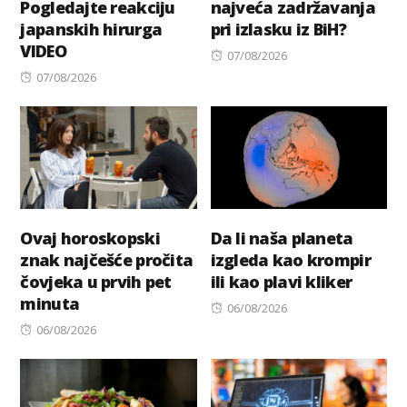
Pogledajte reakciju
najveća zadržavanja
japanskih hirurga
pri izlasku iz BiH?
VIDEO
Posted
07/08/2026
Posted
on
07/08/2026
on
Ovaj horoskopski
Da li naša planeta
znak najčešće pročita
izgleda kao krompir
čovjeka u prvih pet
ili kao plavi kliker
minuta
Posted
06/08/2026
Posted
on
06/08/2026
on