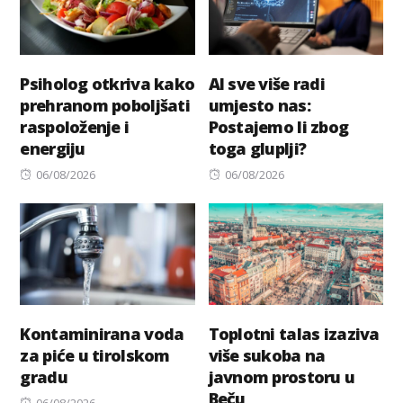
Psiholog otkriva kako
AI sve više radi
prehranom poboljšati
umjesto nas:
raspoloženje i
Postajemo li zbog
energiju
toga gluplji?
Posted
Posted
06/08/2026
06/08/2026
on
on
Kontaminirana voda
Toplotni talas izaziva
za piće u tirolskom
više sukoba na
gradu
javnom prostoru u
Beču
Posted
06/08/2026