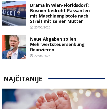
Drama in Wien-Floridsdorf:
Bosnier bedroht Passanten
mit Maschinenpistole nach
Streit mit seiner Mutter
Posted
25/05/2026
on
Neue Abgaben sollen
Mehrwertsteuersenkung
finanzieren
Posted
22/04/2026
on
NAJČITANIJE