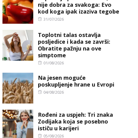
nije dobra za svakoga: Evo
kod koga ipak izaziva tegobe
Posted
31/07/2026
on
Toplotni talas ostavlja
posljedice i kada se završi:
Obratite pažnju na ove
simptome
Posted
01/08/2026
on
Na jesen moguće
poskupljenje hrane u Evropi
Posted
04/08/2026
on
Rođeni za uspjeh: Tri znaka
Zodijaka koja se posebno
ističu u karijeri
Posted
05/08/2026