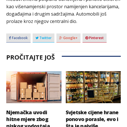
kao višenamjenski prostor namijenjen kancelarijama,
događajima i drugim sadržajima. Automobili još
prolaze kroz njegov centralni dio.
Facebook
Twitter
Google+
Pinterest
PROČITAJTE JOŠ
Njemačka uvodi
Svjetske cijene hrane
hitne mjere zbog
ponovo porasle, evo i
niskog vodostaja
šta je najviše