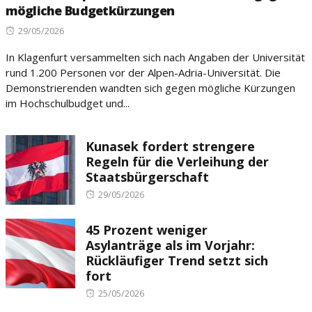
mögliche Budgetkürzungen
Posted
29/05/2026
on
In Klagenfurt versammelten sich nach Angaben der Universität
rund 1.200 Personen vor der Alpen-Adria-Universität. Die
Demonstrierenden wandten sich gegen mögliche Kürzungen
im Hochschulbudget und...
Kunasek fordert strengere
Regeln für die Verleihung der
Staatsbürgerschaft
Posted
29/05/2026
on
45 Prozent weniger
Asylanträge als im Vorjahr:
Rückläufiger Trend setzt sich
fort
Posted
25/05/2026
on