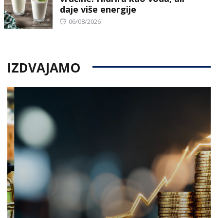
daje više energije
Posted
06/08/2026
on
IZDVAJAMO