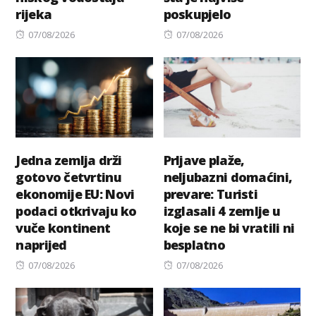
rijeka
poskupjelo
Posted
Posted
07/08/2026
07/08/2026
on
on
Jedna zemlja drži
Prljave plaže,
gotovo četvrtinu
neljubazni domaćini,
ekonomije EU: Novi
prevare: Turisti
podaci otkrivaju ko
izglasali 4 zemlje u
vuče kontinent
koje se ne bi vratili ni
naprijed
besplatno
Posted
Posted
07/08/2026
07/08/2026
on
on