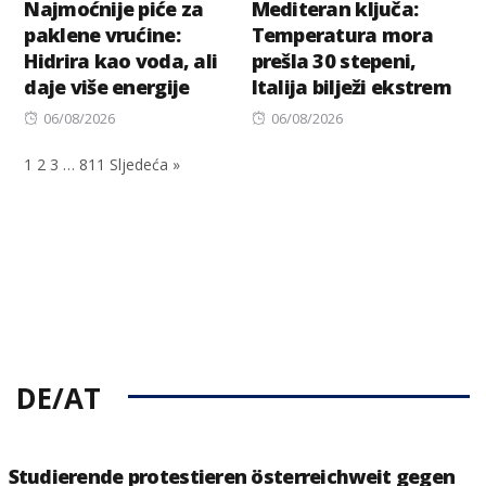
Najmoćnije piće za
Mediteran ključa:
paklene vrućine:
Temperatura mora
Hidrira kao voda, ali
prešla 30 stepeni,
daje više energije
Italija bilježi ekstrem
Posted
Posted
06/08/2026
06/08/2026
on
on
1
2
3
…
811
Sljedeća »
DE/AT
Studierende protestieren österreichweit gegen