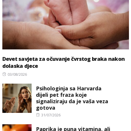
Devet savjeta za očuvanje čvrstog braka nakon
dolaska djece
Posted
03/08/2026
on
Psihologinja sa Harvarda
dijeli pet fraza koje
signaliziraju da je vaša veza
gotova
Posted
31/07/2026
on
Paprika je puna vitamina, ali