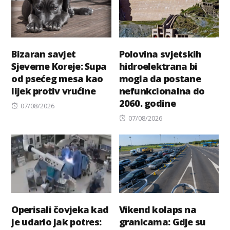
Bizaran savjet
Polovina svjetskih
Sjeverne Koreje: Supa
hidroelektrana bi
od psećeg mesa kao
mogla da postane
lijek protiv vrućine
nefunkcionalna do
2060. godine
Posted
07/08/2026
on
Posted
07/08/2026
on
Operisali čovjeka kad
Vikend kolaps na
je udario jak potres:
granicama: Gdje su