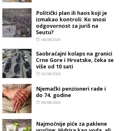
on
Politički plan ili haos koji je
izmakao kontroli: Ko snosi
odgovornost za juriš na
Seutu?
Posted
04/08/2026
on
Saobraćajni kolaps na granici
Crne Gore i Hrvatske, čeka se
više od 10 sati
Posted
02/08/2026
on
Njemački penzioneri rade i
do 74. godine
Posted
06/08/2026
on
Najmoćnije piće za paklene
vrućine: Hidrira kao voda, ali