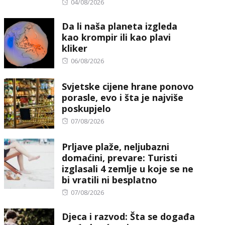
Posted
04/08/2026
on
Da li naša planeta izgleda
kao krompir ili kao plavi
kliker
Posted
06/08/2026
on
Svjetske cijene hrane ponovo
porasle, evo i šta je najviše
poskupjelo
Posted
07/08/2026
on
Prljave plaže, neljubazni
domaćini, prevare: Turisti
izglasali 4 zemlje u koje se ne
bi vratili ni besplatno
Posted
07/08/2026
on
Djeca i razvod: Šta se događa