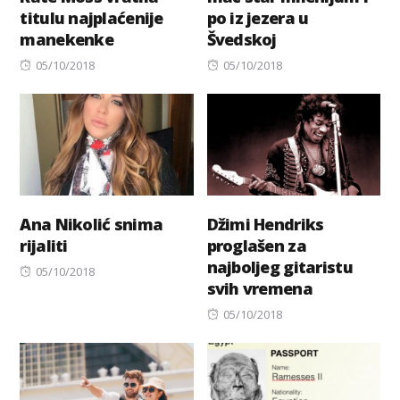
titulu najplaćenije
po iz jezera u
manekenke
Švedskoj
Posted
Posted
05/10/2018
05/10/2018
on
on
Ana Nikolić snima
Džimi Hendriks
rijaliti
proglašen za
najboljeg gitaristu
Posted
05/10/2018
svih vremena
on
Posted
05/10/2018
on