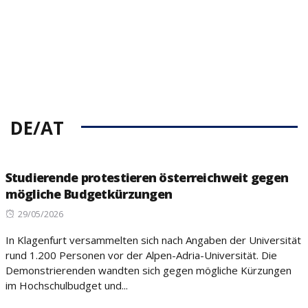
DE/AT
Studierende protestieren österreichweit gegen
mögliche Budgetkürzungen
Posted
29/05/2026
on
In Klagenfurt versammelten sich nach Angaben der Universität
rund 1.200 Personen vor der Alpen-Adria-Universität. Die
Demonstrierenden wandten sich gegen mögliche Kürzungen
im Hochschulbudget und...