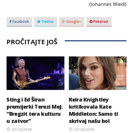
/Johannes Wiedl)
Facebook
Twitter
Google+
Pinterest
PROČITAJTE JOŠ
Sting i Ed Širan
Keira Knightley
premijerki Terezi Mej:
kritikovala Kate
“Bregzit tera kulturu
Middleton: Samo ti
u zatvor”
skrivaj našu bol
Posted
Posted
07/10/2018
07/10/2018