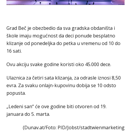
Grad Beč je obezbedio da sva gradska obdaništa i
škole imaju mogućnost da deci ponude besplatno
klizanje od ponedeljka do petka u vremenu od 10 do
16 sati.
Ovu akciju svake godine koristi oko 45.000 dece.
Ulaznica za četiri sata klizanja, za odrasle iznosi 8,50
evra. Za svaku onlajn-kupovinu dobija se 10 odsto
popusta.
„Ledeni san“ će ove godine biti otvoren od 19.
januara do 5. marta.
(Dunav.at/Foto: PID/Jobst/stadtwienmarketing