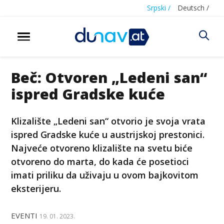
Srpski /
Deutsch /
Beč: Otvoren „Ledeni san“
ispred Gradske kuće
Klizalište „Ledeni san“ otvorio je svoja vrata
ispred Gradske kuće u austrijskoj prestonici.
Najveće otvoreno klizalište na svetu biće
otvoreno do marta, do kada će posetioci
imati priliku da uživaju u ovom bajkovitom
eksterijeru.
EVENTI
19. 01. 2023.