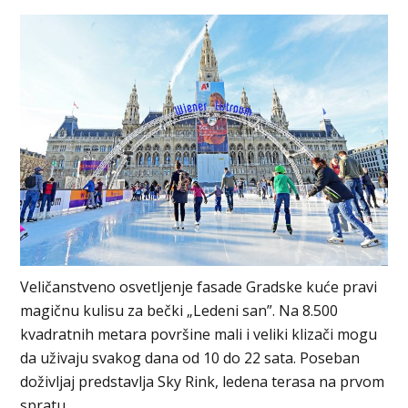
Veličanstveno osvetljenje fasade Gradske kuće pravi
magičnu kulisu za bečki „Ledeni san”. Na 8.500
kvadratnih metara površine mali i veliki klizači mogu
da uživaju svakog dana od 10 do 22 sata. Poseban
doživljaj predstavlja Sky Rink, ledena terasa na prvom
spratu.