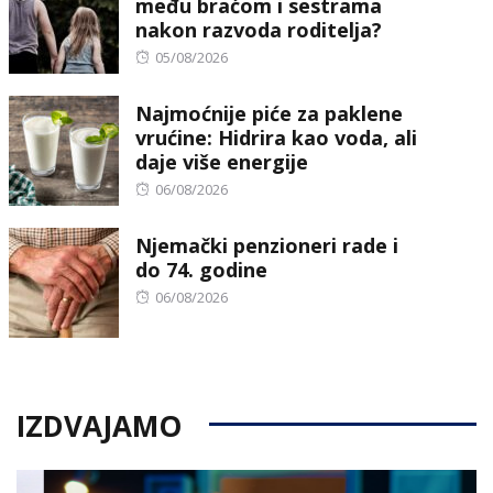
među braćom i sestrama
nakon razvoda roditelja?
Posted
05/08/2026
on
Najmoćnije piće za paklene
vrućine: Hidrira kao voda, ali
daje više energije
Posted
06/08/2026
on
Njemački penzioneri rade i
do 74. godine
Posted
06/08/2026
on
IZDVAJAMO