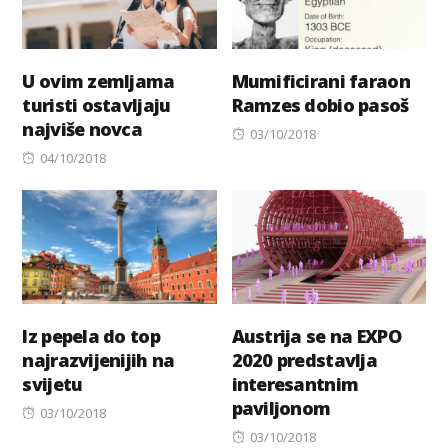
U ovim zemljama
Mumificirani faraon
turisti ostavljaju
Ramzes dobio pasoš
najviše novca
Posted
03/10/2018
Posted
on
04/10/2018
on
Iz pepela do top
Austrija se na EXPO
najrazvijenijih na
2020 predstavlja
svijetu
interesantnim
paviljonom
Posted
03/10/2018
on
Posted
03/10/2018