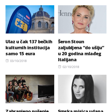
on
Ulaz u čak 137 bečkih
Šeron Stoun
kulturnih institucija
zaljubljena “do ušiju”
samo 15 eura
u 20 godina mlađeg
Italijana
Posted
03/10/2018
on
Posted
02/10/2018
on
Zabranjeno pušenje
Srpska misica udana