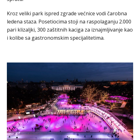
Kroz veliki park ispred zgrade većnice vodi čarobna
ledena staza. Posetiocima stoji na raspolaganju 2.000
pari klizaljki, 300 zaštitnih kaciga za iznajmljivanje kao
i kolibe sa gastronomskim specijalitetima.