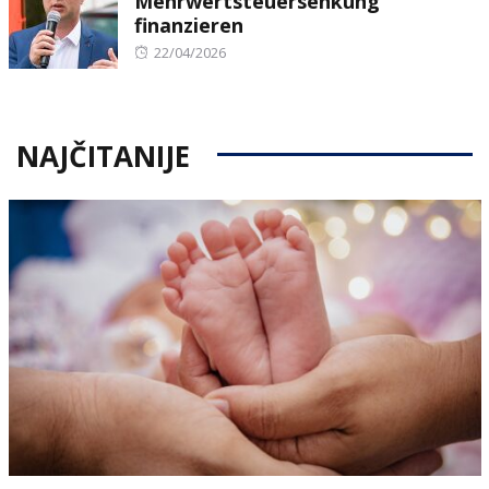
Mehrwertsteuersenkung
finanzieren
Posted
22/04/2026
on
NAJČITANIJE