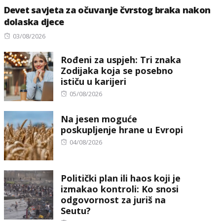
Devet savjeta za očuvanje čvrstog braka nakon
dolaska djece
Posted
03/08/2026
on
Rođeni za uspjeh: Tri znaka
Zodijaka koja se posebno
ističu u karijeri
Posted
05/08/2026
on
Na jesen moguće
poskupljenje hrane u Evropi
Posted
04/08/2026
on
Politički plan ili haos koji je
izmakao kontroli: Ko snosi
odgovornost za juriš na
Seutu?