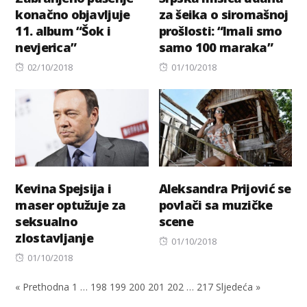
konačno objavljuje
za šeika o siromašnoj
11. album “Šok i
prošlosti: “Imali smo
nevjerica”
samo 100 maraka”
Posted
Posted
02/10/2018
01/10/2018
on
on
Kevina Spejsija i
Aleksandra Prijović se
maser optužuje za
povlači sa muzičke
seksualno
scene
zlostavljanje
Posted
01/10/2018
Posted
on
01/10/2018
on
« Prethodna
1
…
198
199
200
201
202
…
217
Sljedeća »