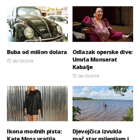
on
on
Buba od milion dolara
Odlazak operske dive:
Umrla Monserat
Posted
06/10/2018
Kabalje
on
Posted
06/10/2018
on
Ikona modnih pista:
Djevojčica izvukla
Kate Moss vratila
mač star milenijum i