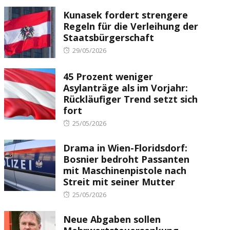
Kunasek fordert strengere
Regeln für die Verleihung der
Staatsbürgerschaft
Posted
29/05/2026
on
45 Prozent weniger
Asylanträge als im Vorjahr:
Rückläufiger Trend setzt sich
fort
Posted
25/05/2026
on
Drama in Wien-Floridsdorf:
Bosnier bedroht Passanten
mit Maschinenpistole nach
Streit mit seiner Mutter
Posted
25/05/2026
on
Neue Abgaben sollen