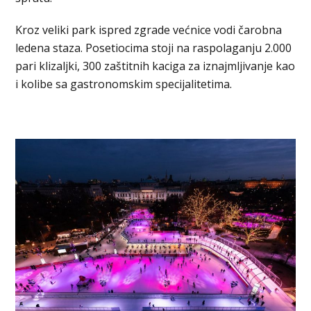
Kroz veliki park ispred zgrade većnice vodi čarobna
ledena staza. Posetiocima stoji na raspolaganju 2.000
pari klizaljki, 300 zaštitnih kaciga za iznajmljivanje kao
i kolibe sa gastronomskim specijalitetima.