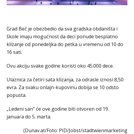
Grad Beč je obezbedio da sva gradska obdaništa i
škole imaju mogućnost da deci ponude besplatno
klizanje od ponedeljka do petka u vremenu od 10 do
16 sati.
Ovu akciju svake godine koristi oko 45.000 dece.
Ulaznica za četiri sata klizanja, za odrasle iznosi 8,50
evra. Za svaku onlajn-kupovinu dobija se 10 odsto
popusta.
„Ledeni san“ će ove godine biti otvoren od 19.
januara do 5. marta.
(Dunav.at/Foto: PID/Jobst/stadtwienmarketing