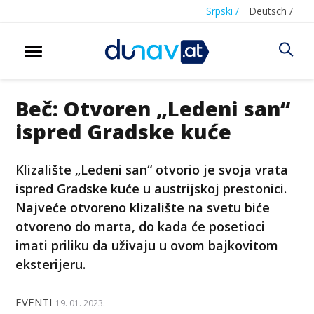
Srpski /
Deutsch /
Beč: Otvoren „Ledeni san“
ispred Gradske kuće
Klizalište „Ledeni san“ otvorio je svoja vrata
ispred Gradske kuće u austrijskoj prestonici.
Najveće otvoreno klizalište na svetu biće
otvoreno do marta, do kada će posetioci
imati priliku da uživaju u ovom bajkovitom
eksterijeru.
EVENTI
19. 01. 2023.