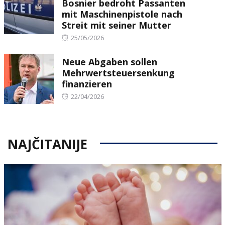
Bosnier bedroht Passanten
mit Maschinenpistole nach
Streit mit seiner Mutter
Posted
25/05/2026
on
Neue Abgaben sollen
Mehrwertsteuersenkung
finanzieren
Posted
22/04/2026
on
NAJČITANIJE