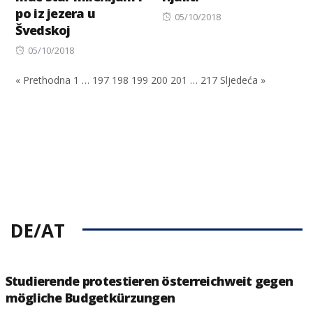
po iz jezera u
Posted
05/10/2018
Švedskoj
on
Posted
05/10/2018
on
« Prethodna
1
…
197
198
199
200
201
…
217
Sljedeća »
DE/AT
Studierende protestieren österreichweit gegen
mögliche Budgetkürzungen