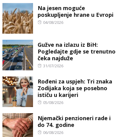
on
Na jesen moguće
poskupljenje hrane u Evropi
Posted
04/08/2026
on
Gužve na izlazu iz BiH:
Pogledajte gdje se trenutno
čeka najduže
Posted
31/07/2026
on
Rođeni za uspjeh: Tri znaka
Zodijaka koja se posebno
ističu u karijeri
Posted
05/08/2026
on
Njemački penzioneri rade i
do 74. godine
Posted
06/08/2026