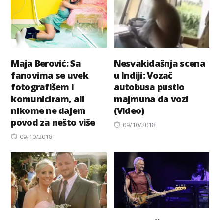
Maja Berović: Sa
Nesvakidašnja scena
fanovima se uvek
u Indiji: Vozač
fotografišem i
autobusa pustio
komuniciram, ali
majmuna da vozi
nikome ne dajem
(Video)
povod za nešto više
Posted
09/10/2018
Posted
on
09/10/2018
on