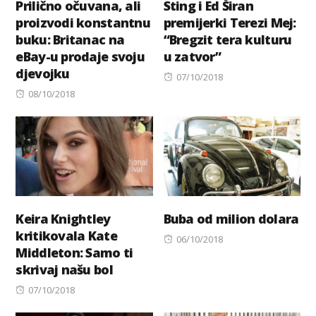
Prilično očuvana, ali
Sting i Ed Širan
proizvodi konstantnu
premijerki Terezi Mej:
buku: Britanac na
“Bregzit tera kulturu
eBay-u prodaje svoju
u zatvor”
djevojku
Posted
07/10/2018
Posted
on
08/10/2018
on
Keira Knightley
Buba od milion dolara
kritikovala Kate
Posted
06/10/2018
Middleton: Samo ti
on
skrivaj našu bol
Posted
07/10/2018
on