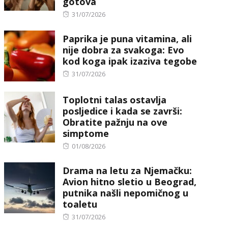
gotova
Posted
31/07/2026
on
Paprika je puna vitamina, ali
nije dobra za svakoga: Evo
kod koga ipak izaziva tegobe
Posted
31/07/2026
on
Toplotni talas ostavlja
posljedice i kada se završi:
Obratite pažnju na ove
simptome
Posted
01/08/2026
on
Drama na letu za Njemačku:
Avion hitno sletio u Beograd,
putnika našli nepomičnog u
toaletu
Posted
31/07/2026