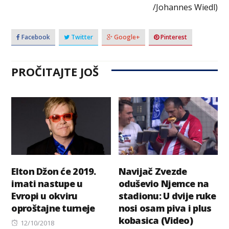
/Johannes Wiedl)
Facebook
Twitter
Google+
Pinterest
PROČITAJTE JOŠ
Elton Džon će 2019.
Navijač Zvezde
imati nastupe u
oduševio Njemce na
Evropi u okviru
stadionu: U dvije ruke
oproštajne turneje
nosi osam piva i plus
kobasica (Video)
Posted
12/10/2018