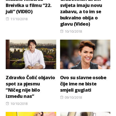
Breivika u filmu “22.
svijeta imaju novu
juli” (VIDEO)
zabavu, a to im se
bukvalno obija o
Posted
11/10/2018
glavu (Video)
on
Posted
10/10/2018
on
Zdravko Čolić objavio
Ovo su slavne osobe
spot za pjesmu
čije ime ne biste
“Ničeg nije bilo
smjeli guglati
između nas”
Posted
09/10/2018
Posted
on
10/10/2018
on