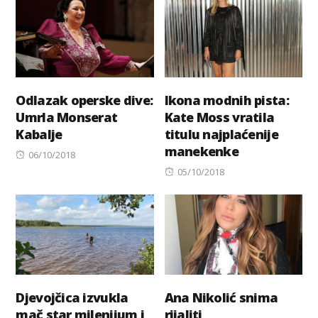
Odlazak operske dive:
Ikona modnih pista:
Umrla Monserat
Kate Moss vratila
Kabalje
titulu najplaćenije
manekenke
Posted
06/10/2018
on
Posted
05/10/2018
on
Djevojčica izvukla
Ana Nikolić snima
mač star milenijum i
rijaliti