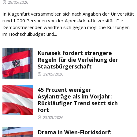
Posted
29/05/2026
on
In Klagenfurt versammelten sich nach Angaben der Universität
rund 1.200 Personen vor der Alpen-Adria-Universität. Die
Demonstrierenden wandten sich gegen mögliche Kürzungen
im Hochschulbudget und...
Kunasek fordert strengere
Regeln für die Verleihung der
Staatsbürgerschaft
Posted
29/05/2026
on
45 Prozent weniger
Asylanträge als im Vorjahr:
Rückläufiger Trend setzt sich
fort
Posted
25/05/2026
on
Drama in Wien-Floridsdorf: