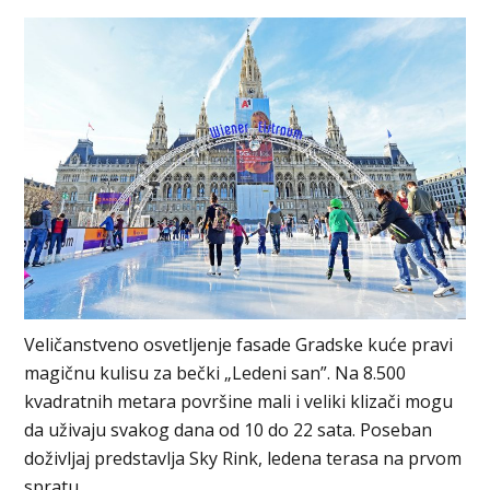
Veličanstveno osvetljenje fasade Gradske kuće pravi
magičnu kulisu za bečki „Ledeni san”. Na 8.500
kvadratnih metara površine mali i veliki klizači mogu
da uživaju svakog dana od 10 do 22 sata. Poseban
doživljaj predstavlja Sky Rink, ledena terasa na prvom
spratu.