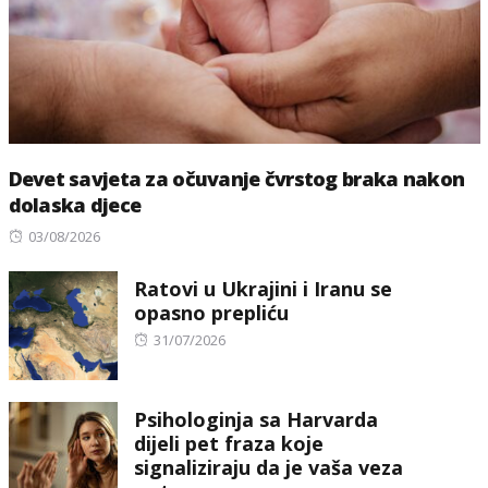
Devet savjeta za očuvanje čvrstog braka nakon
dolaska djece
Posted
03/08/2026
on
Ratovi u Ukrajini i Iranu se
opasno prepliću
Posted
31/07/2026
on
Psihologinja sa Harvarda
dijeli pet fraza koje
signaliziraju da je vaša veza