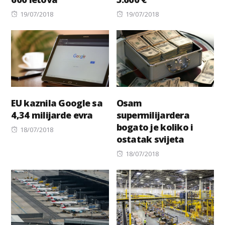
Posted
Posted
19/07/2018
19/07/2018
on
on
EU kaznila Google sa
Osam
4,34 milijarde evra
supermilijardera
bogato je koliko i
Posted
18/07/2018
ostatak svijeta
on
Posted
18/07/2018
on