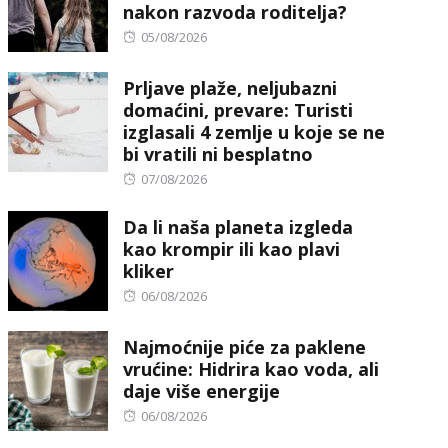
nakon razvoda roditelja?
Posted
05/08/2026
on
Prljave plaže, neljubazni
domaćini, prevare: Turisti
izglasali 4 zemlje u koje se ne
bi vratili ni besplatno
Posted
07/08/2026
on
Da li naša planeta izgleda
kao krompir ili kao plavi
kliker
Posted
06/08/2026
on
Najmoćnije piće za paklene
vrućine: Hidrira kao voda, ali
daje više energije
Posted
06/08/2026
on