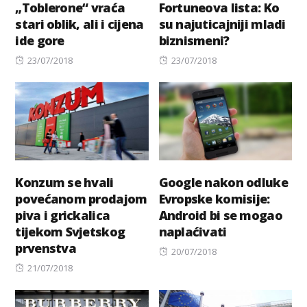
„Toblerone“ vraća
Fortuneova lista: Ko
stari oblik, ali i cijena
su najuticajniji mladi
ide gore
biznismeni?
Posted
Posted
23/07/2018
23/07/2018
on
on
Konzum se hvali
Google nakon odluke
povećanom prodajom
Evropske komisije:
piva i grickalica
Android bi se mogao
tijekom Svjetskog
naplaćivati
prvenstva
Posted
20/07/2018
Posted
on
21/07/2018
on