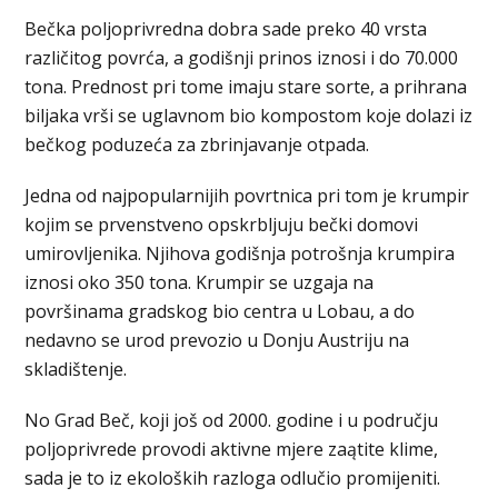
Bečka poljoprivredna dobra sade preko 40 vrsta
različitog povrća, a godišnji prinos iznosi i do 70.000
tona. Prednost pri tome imaju stare sorte, a prihrana
biljaka vrši se uglavnom bio kompostom koje dolazi iz
bečkog poduzeća za zbrinjavanje otpada.
Jedna od najpopularnijih povrtnica pri tom je krumpir
kojim se prvenstveno opskrbljuju bečki domovi
umirovljenika. Njihova godišnja potrošnja krumpira
iznosi oko 350 tona. Krumpir se uzgaja na
površinama gradskog bio centra u Lobau, a do
nedavno se urod prevozio u Donju Austriju na
skladištenje.
No Grad Beč, koji još od 2000. godine i u području
poljoprivrede provodi aktivne mjere zaątite klime,
sada je to iz ekoloških razloga odlučio promijeniti.