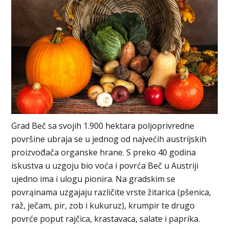
Grad Beč sa svojih 1.900 hektara poljoprivredne
površine ubraja se u jednog od najvećih austrijskih
proizvođača organske hrane. S preko 40 godina
iskustva u uzgoju bio voća i povrća Beč u Austriji
ujedno ima i ulogu pionira. Na gradskim se
povrąinama uzgajaju različite vrste žitarica (pšenica,
raž, ječam, pir, zob i kukuruz), krumpir te drugo
povrće poput rajčica, krastavaca, salate i paprika.