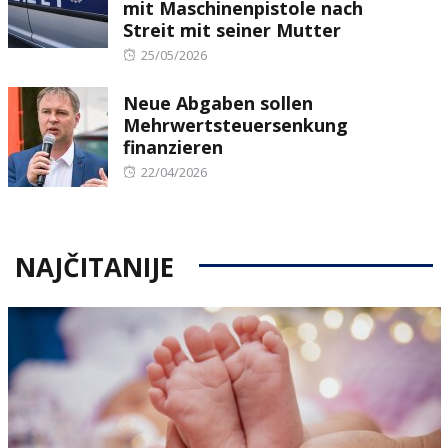
mit Maschinenpistole nach
Streit mit seiner Mutter
Posted
25/05/2026
on
Neue Abgaben sollen
Mehrwertsteuersenkung
finanzieren
Posted
22/04/2026
on
NAJČITANIJE