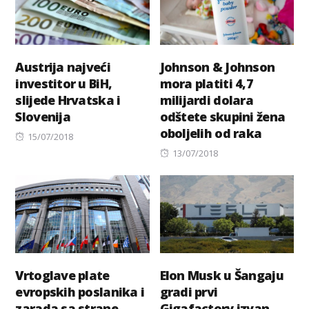
Austrija najveći
Johnson & Johnson
investitor u BiH,
mora platiti 4,7
slijede Hrvatska i
milijardi dolara
Slovenija
odštete skupini žena
oboljelih od raka
Posted
15/07/2018
on
Posted
13/07/2018
on
Vrtoglave plate
Elon Musk u Šangaju
evropskih poslanika i
gradi prvi
zarada sa strane
Gigafactory izvan