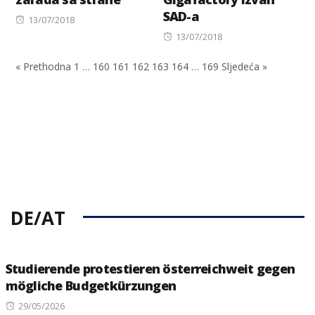
SAD-a
Posted
13/07/2018
on
Posted
13/07/2018
on
« Prethodna
1
…
160
161
162
163
164
…
169
Sljedeća »
DE/AT
Studierende protestieren österreichweit gegen
mögliche Budgetkürzungen
Posted
29/05/2026