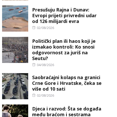
Presušuju Rajna i Dunav:
Evropi prijeti privredni udar
od 126 milijardi evra
Posted
02/08/2026
on
Politički plan ili haos koji je
izmakao kontroli: Ko snosi
odgovornost za juriš na
Seutu?
Posted
04/08/2026
on
Saobraćajni kolaps na granici
Crne Gore i Hrvatske, čeka se
više od 10 sati
Posted
02/08/2026
on
Djeca i razvod: Šta se događa
među braćom i sestrama