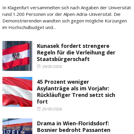
on
In Klagenfurt versammelten sich nach Angaben der Universität
rund 1.200 Personen vor der Alpen-Adria-Universität. Die
Demonstrierenden wandten sich gegen mögliche Kürzungen
im Hochschulbudget und...
Kunasek fordert strengere
Regeln für die Verleihung der
Staatsbürgerschaft
Posted
29/05/2026
on
45 Prozent weniger
Asylanträge als im Vorjahr:
Rückläufiger Trend setzt sich
fort
Posted
25/05/2026
on
Drama in Wien-Floridsdorf:
Bosnier bedroht Passanten