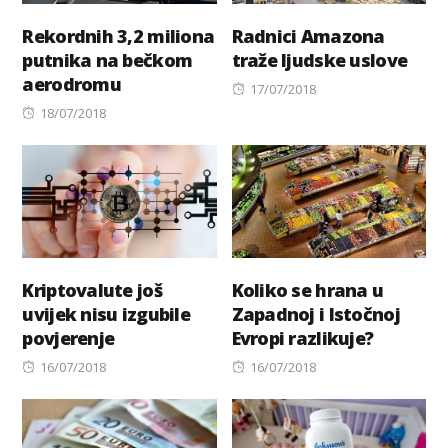
Rekordnih 3,2 miliona
Radnici Amazona
putnika na bečkom
traže ljudske uslove
aerodromu
Posted
17/07/2018
Posted
on
18/07/2018
on
Kriptovalute još
Koliko se hrana u
uvijek nisu izgubile
Zapadnoj i Istočnoj
povjerenje
Evropi razlikuje?
Posted
Posted
16/07/2018
16/07/2018
on
on