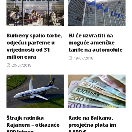
Burberry spalio torbe,
EU će uzvratiti na
odjeću i parfeme u
moguće američke
vrijednosti od 31
tarife na automobile
milion eura
Posted
19/07/2018
Posted
on
20/07/2018
on
Štrajk radnika
Rade na Balkanu,
Rajanera – otkazaće
prosječna plata im
600 letova
5.600 €