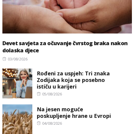
Devet savjeta za očuvanje čvrstog braka nakon
dolaska djece
Posted
03/08/2026
on
Rođeni za uspjeh: Tri znaka
Zodijaka koja se posebno
ističu u karijeri
Posted
05/08/2026
on
Na jesen moguće
poskupljenje hrane u Evropi
Posted
04/08/2026
on