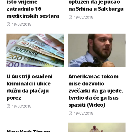
isto vrijeme
optužen da je pucao
zatrudnilo 16
na Srbina u Salcburgu
medicinskih sestara
Posted
19/08/2018
Posted
on
19/08/2018
on
U Austriji osuđeni
Amerikanac tokom
kriminalci i ubice
mise dozvolio
dužni da plaćaju
zvečarki da ga ujede,
porez
tvrdio da će ga Isus
spasiti (Video)
Posted
19/08/2018
on
Posted
19/08/2018
on