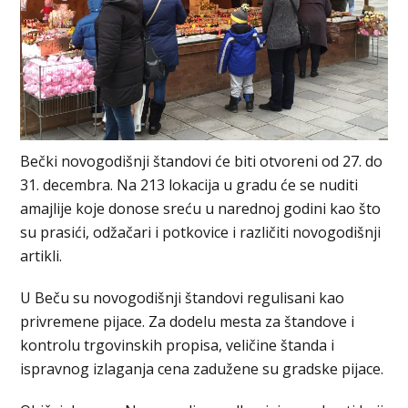
Bečki novogodišnji štandovi će biti otvoreni od 27. do
31. decembra. Na 213 lokacija u gradu će se nuditi
amajlije koje donose sreću u narednoj godini kao što
su prasići, odžačari i potkovice i različiti novogodišnji
artikli.
U Beču su novogodišnji štandovi regulisani kao
privremene pijace. Za dodelu mesta za štandove i
kontrolu trgovinskih propisa, veličine štanda i
ispravnog izlaganja cena zadužene su gradske pijace.