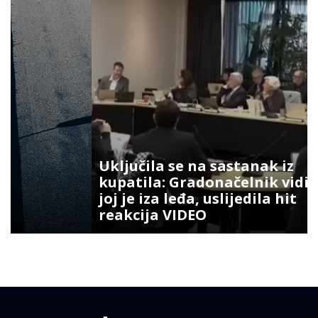
Uključila se na sastanak iz
kupatila: Gradonačelnik vidio šta
joj je iza leđa, uslijedila hit
reakcija VIDEO