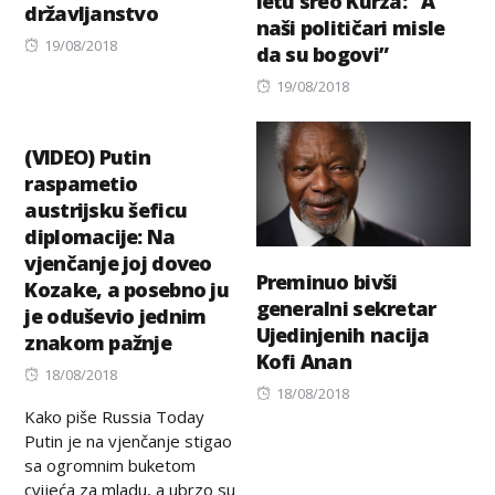
letu sreo Kurza: “A
državljanstvo
naši političari misle
Posted
19/08/2018
da su bogovi”
on
Posted
19/08/2018
on
(VIDEO) Putin
raspametio
austrijsku šeficu
diplomacije: Na
vjenčanje joj doveo
Preminuo bivši
Kozake, a posebno ju
generalni sekretar
je oduševio jednim
Ujedinjenih nacija
znakom pažnje
Kofi Anan
Posted
18/08/2018
Posted
18/08/2018
on
Kako piše Russia Today
on
Putin je na vjenčanje stigao
sa ogromnim buketom
cvijeća za mladu, a ubrzo su