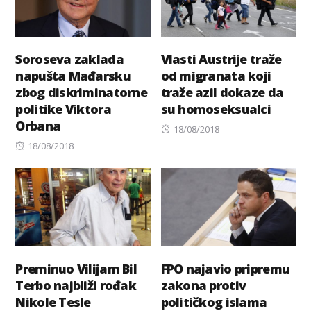
Soroseva zaklada
Vlasti Austrije traže
napušta Mađarsku
od migranata koji
zbog diskriminatorne
traže azil dokaze da
politike Viktora
su homoseksualci
Orbana
Posted
18/08/2018
Posted
on
18/08/2018
on
Preminuo Vilijam Bil
FPO najavio pripremu
Terbo najbliži rođak
zakona protiv
Nikole Tesle
političkog islama