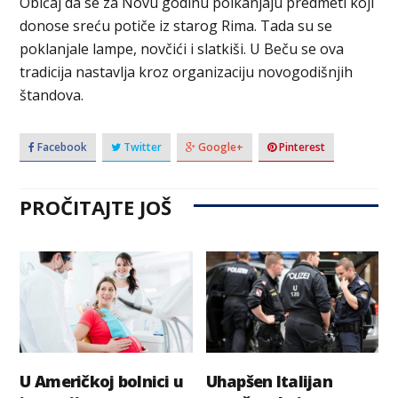
Običaj da se za Novu godinu polkanjaju predmeti koji
donose sreću potiče iz starog Rima. Tada su se
poklanjale lampe, novčići i slatkiši. U Beču se ova
tradicija nastavlja kroz organizaciju novogodišnjih
štandova.
Facebook
Twitter
Google+
Pinterest
PROČITAJTE JOŠ
U Američkoj bolnici u
Uhapšen Italijan