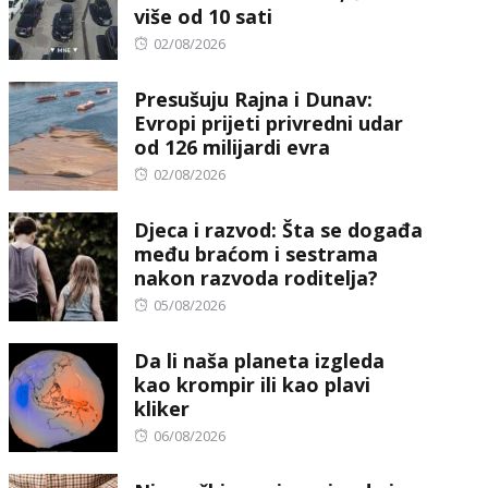
više od 10 sati
Posted
02/08/2026
on
Presušuju Rajna i Dunav:
Evropi prijeti privredni udar
od 126 milijardi evra
Posted
02/08/2026
on
Djeca i razvod: Šta se događa
među braćom i sestrama
nakon razvoda roditelja?
Posted
05/08/2026
on
Da li naša planeta izgleda
kao krompir ili kao plavi
kliker
Posted
06/08/2026
on