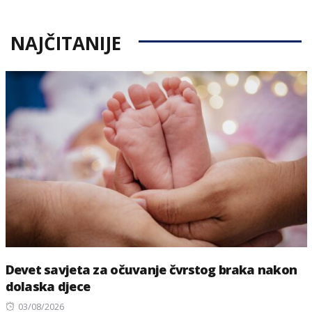
NAJČITANIJE
Devet savjeta za očuvanje čvrstog braka nakon
dolaska djece
Posted
03/08/2026