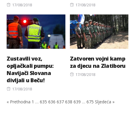
Posted
Posted
17/08/2018
17/08/2018
on
on
Zustavili voz,
Zatvoren vojni kamp
opljačkali pumpu:
za djecu na Zlatiboru
Navijači Slovana
Posted
17/08/2018
divljali u Beču!
on
Posted
17/08/2018
on
« Prethodna
1
…
635
636
637
638
639
…
675
Sljedeća »