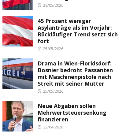
Posted
29/05/2026
on
45 Prozent weniger
Asylanträge als im Vorjahr:
Rückläufiger Trend setzt sich
fort
Posted
25/05/2026
on
Drama in Wien-Floridsdorf:
Bosnier bedroht Passanten
mit Maschinenpistole nach
Streit mit seiner Mutter
Posted
25/05/2026
on
Neue Abgaben sollen
Mehrwertsteuersenkung
finanzieren
Posted
22/04/2026
on