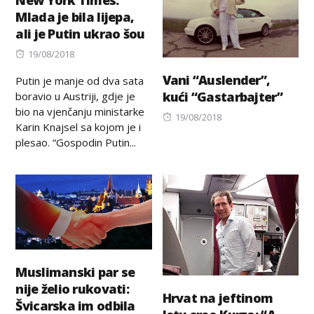
New York Times:
Mlada je bila lijepa,
ali je Putin ukrao šou
Posted
19/08/2018
on
Vani “Auslender”,
Putin je manje od dva sata
kući “Gastarbajter”
boravio u Austriji, gdje je
bio na vjenčanju ministarke
Posted
19/08/2018
Karin Knajsel sa kojom je i
on
plesao. “Gospodin Putin...
Muslimanski par se
nije želio rukovati:
Hrvat na jeftinom
Švicarska im odbila