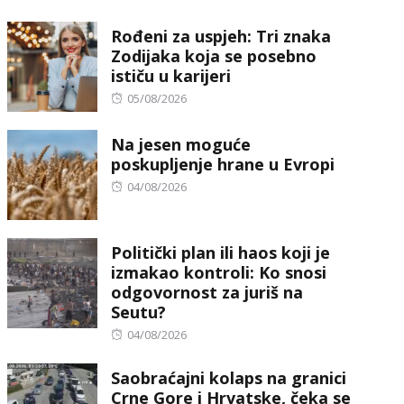
on
Rođeni za uspjeh: Tri znaka
Zodijaka koja se posebno
ističu u karijeri
Posted
05/08/2026
on
Na jesen moguće
poskupljenje hrane u Evropi
Posted
04/08/2026
on
Politički plan ili haos koji je
izmakao kontroli: Ko snosi
odgovornost za juriš na
Seutu?
Posted
04/08/2026
on
Saobraćajni kolaps na granici
Crne Gore i Hrvatske, čeka se