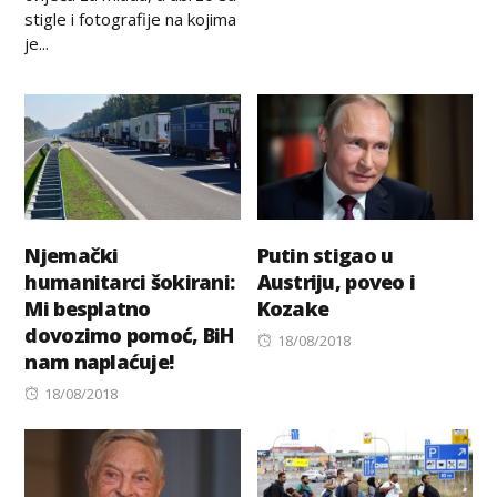
stigle i fotografije na kojima
je...
Njemački
Putin stigao u
humanitarci šokirani:
Austriju, poveo i
Mi besplatno
Kozake
dovozimo pomoć, BiH
Posted
18/08/2018
nam naplaćuje!
on
Posted
18/08/2018
on