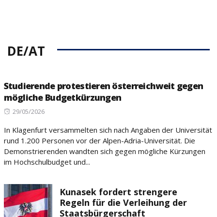
DE/AT
Studierende protestieren österreichweit gegen
mögliche Budgetkürzungen
Posted
29/05/2026
on
In Klagenfurt versammelten sich nach Angaben der Universität
rund 1.200 Personen vor der Alpen-Adria-Universität. Die
Demonstrierenden wandten sich gegen mögliche Kürzungen
im Hochschulbudget und...
Kunasek fordert strengere
Regeln für die Verleihung der
Staatsbürgerschaft