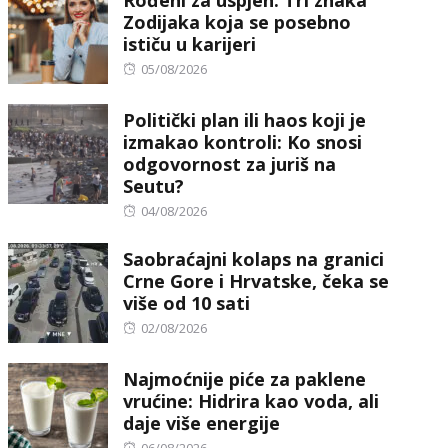
Rođeni za uspjeh: Tri znaka
Zodijaka koja se posebno
ističu u karijeri
Posted
05/08/2026
on
Politički plan ili haos koji je
izmakao kontroli: Ko snosi
odgovornost za juriš na
Seutu?
Posted
04/08/2026
on
Saobraćajni kolaps na granici
Crne Gore i Hrvatske, čeka se
više od 10 sati
Posted
02/08/2026
on
Najmoćnije piće za paklene
vrućine: Hidrira kao voda, ali
daje više energije
Posted