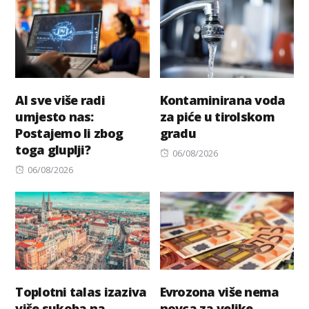
AI sve više radi
Kontaminirana voda
umjesto nas:
za piće u tirolskom
Postajemo li zbog
gradu
toga gluplji?
Posted
06/08/2026
Posted
on
06/08/2026
on
Toplotni talas izaziva
Evrozona više nema
više sukoba na
novca za velike