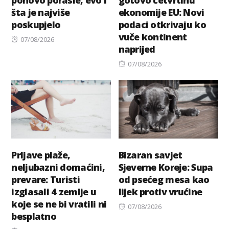
ponovo porasle, evo i
gotovo četvrtinu
šta je najviše
ekonomije EU: Novi
poskupjelo
podaci otkrivaju ko
vuče kontinent
Posted
07/08/2026
naprijed
on
Posted
07/08/2026
on
Prljave plaže,
Bizaran savjet
neljubazni domaćini,
Sjeverne Koreje: Supa
prevare: Turisti
od psećeg mesa kao
izglasali 4 zemlje u
lijek protiv vrućine
koje se ne bi vratili ni
Posted
07/08/2026
besplatno
on