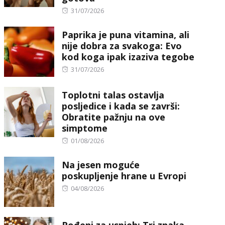
Posted
31/07/2026
on
Paprika je puna vitamina, ali
nije dobra za svakoga: Evo
kod koga ipak izaziva tegobe
Posted
31/07/2026
on
Toplotni talas ostavlja
posljedice i kada se završi:
Obratite pažnju na ove
simptome
Posted
01/08/2026
on
Na jesen moguće
poskupljenje hrane u Evropi
Posted
04/08/2026
on