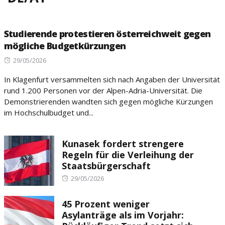
Studierende protestieren österreichweit gegen
mögliche Budgetkürzungen
Posted
29/05/2026
on
In Klagenfurt versammelten sich nach Angaben der Universität
rund 1.200 Personen vor der Alpen-Adria-Universität. Die
Demonstrierenden wandten sich gegen mögliche Kürzungen
im Hochschulbudget und...
Kunasek fordert strengere
Regeln für die Verleihung der
Staatsbürgerschaft
Posted
29/05/2026
on
45 Prozent weniger
Asylanträge als im Vorjahr: