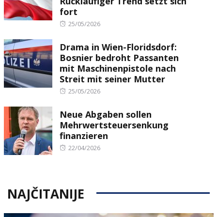
Rückläufiger Trend setzt sich
fort
Posted
25/05/2026
on
Drama in Wien-Floridsdorf:
Bosnier bedroht Passanten
mit Maschinenpistole nach
Streit mit seiner Mutter
Posted
25/05/2026
on
Neue Abgaben sollen
Mehrwertsteuersenkung
finanzieren
Posted
22/04/2026
on
NAJČITANIJE