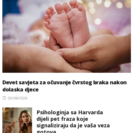
Devet savjeta za očuvanje čvrstog braka nakon
dolaska djece
Posted
03/08/2026
on
Psihologinja sa Harvarda
dijeli pet fraza koje
signaliziraju da je vaša veza
gotova