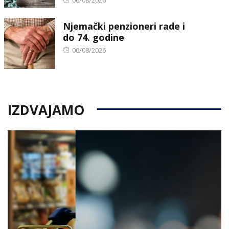
06/08/2026
on
Njemački penzioneri rade i
do 74. godine
Posted
06/08/2026
on
IZDVAJAMO