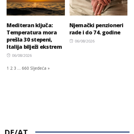
Mediteran ključa:
Njemački penzioneri
Temperatura mora
rade i do 74. godine
prešla 30 stepeni,
Posted
06/08/2026
Italija bilježi ekstrem
on
Posted
06/08/2026
on
1
2
3
…
660
Sljedeća »
DE/AT