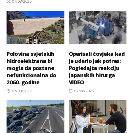
Posted
07/08/2026
on
Polovina svjetskih
Operisali čovjeka kad
hidroelektrana bi
je udario jak potres:
mogla da postane
Pogledajte reakciju
nefunkcionalna do
japanskih hirurga
2060. godine
VIDEO
Posted
Posted
07/08/2026
07/08/2026
on
on