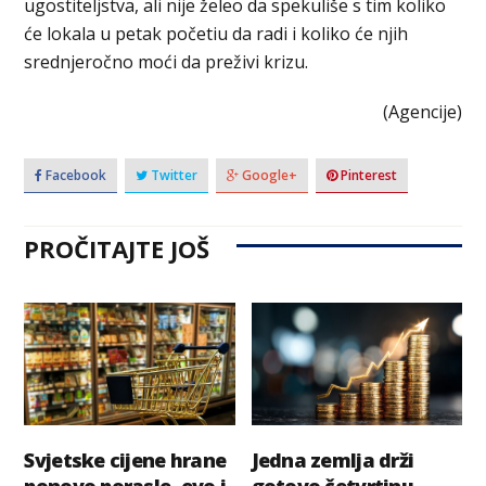
ugostiteljstva, ali nije želeo da spekuliše s tim koliko
će lokala u petak početiu da radi i koliko će njih
srednjeročno moći da preživi krizu.
(Agencije)
Facebook
Twitter
Google+
Pinterest
PROČITAJTE JOŠ
Svjetske cijene hrane
Jedna zemlja drži