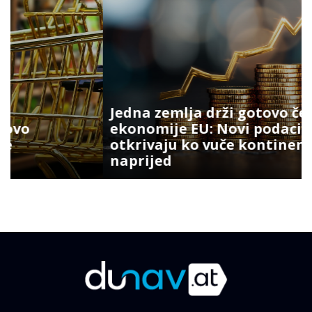
Jedna zemlja drži gotovo četvrtinu
ekonomije EU: Novi podaci
otkrivaju ko vuče kontinent
naprijed