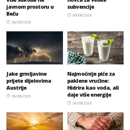
javnom prostoru u
subvencije
Beču
Posted
06/08/2026
Posted
on
06/08/2026
on
Jake grmljavine
Najmoćnije piće za
prijete dijelovima
paklene vrućine:
Austrije
Hidrira kao voda, ali
daje više energije
Posted
06/08/2026
on
Posted
06/08/2026
on