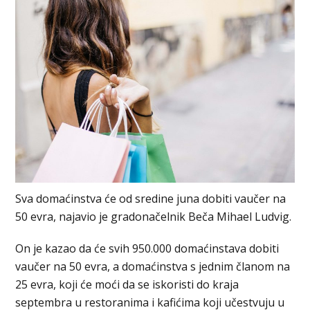
Sva domaćinstva će od sredine juna dobiti vaučer na
50 evra, najavio je gradonačelnik Beča Mihael Ludvig.
On je kazao da će svih 950.000 domaćinstava dobiti
vaučer na 50 evra, a domaćinstva s jednim članom na
25 evra, koji će moći da se iskoristi do kraja
septembra u restoranima i kafićima koji učestvuju u