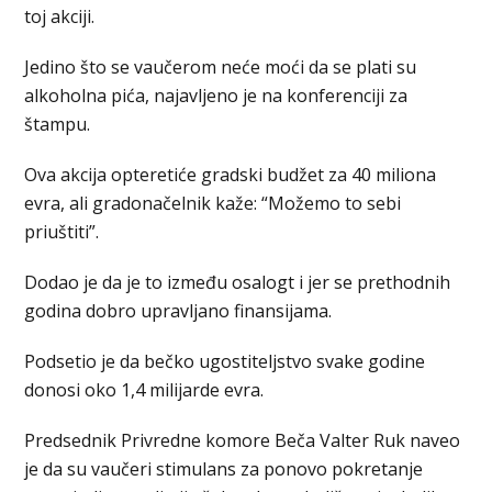
toj akciji.
Jedino što se vaučerom neće moći da se plati su
alkoholna pića, najavljeno je na konferenciji za
štampu.
Ova akcija opteretiće gradski budžet za 40 miliona
evra, ali gradonačelnik kaže: “Možemo to sebi
priuštiti”.
Dodao je da je to između osalogt i jer se prethodnih
godina dobro upravljano finansijama.
Podsetio je da bečko ugostiteljstvo svake godine
donosi oko 1,4 milijarde evra.
Predsednik Privredne komore Beča Valter Ruk naveo
je da su vaučeri stimulans za ponovo pokretanje