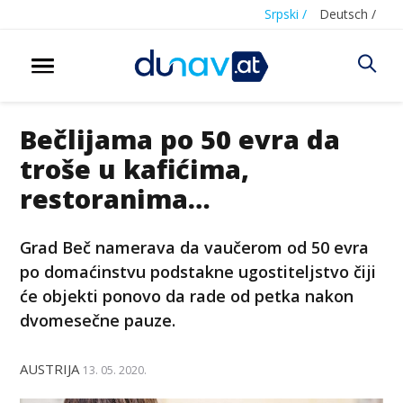
Srpski /
Deutsch /
Bečlijama po 50 evra da
troše u kafićima,
restoranima…
Grad Beč namerava da vaučerom od 50 evra
po domaćinstvu podstakne ugostiteljstvo čiji
će objekti ponovo da rade od petka nakon
dvomesečne pauze.
AUSTRIJA
13. 05. 2020.