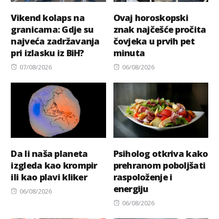
Vikend kolaps na
Ovaj horoskopski
granicama: Gdje su
znak najčešće pročita
najveća zadržavanja
čovjeka u prvih pet
pri izlasku iz BiH?
minuta
Posted
Posted
07/08/2026
06/08/2026
on
on
Da li naša planeta
Psiholog otkriva kako
izgleda kao krompir
prehranom poboljšati
ili kao plavi kliker
raspoloženje i
energiju
Posted
06/08/2026
on
Posted
06/08/2026
on