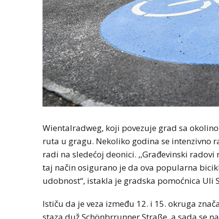
Wientalradweg, koji povezuje grad sa okolinom
ruta u gragu. Nekoliko godina se intenzivno r
radi na sledećoj deonici. ,,Građevinski radovi
taj način osigurano je da ova popularna bicikli
udobnost“, istakla je gradska pomoćnica Uli 
Ističu da je veza između 12. i 15. okruga zna
staza duž Schönbrrunner Straße, a sada se na