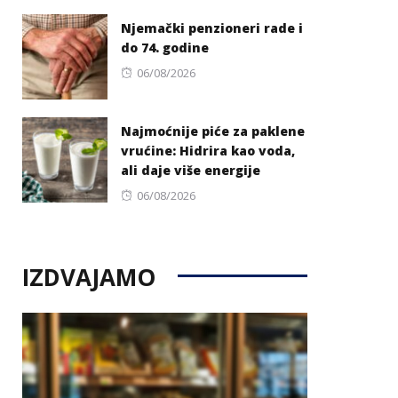
on
Njemački penzioneri rade i
do 74. godine
Posted
06/08/2026
on
Najmoćnije piće za paklene
vrućine: Hidrira kao voda,
ali daje više energije
Posted
06/08/2026
on
IZDVAJAMO