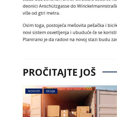
deonici Anschützgasse do Winckelmannstraße g
više od gtri metra.
Osim toga, postojeća mešovita pešačka i bicik
novi sistem osvetljenja i ubuduće će se korist
Planirano je da radovi na novoj stazi budu 
PROČITAJTE JOŠ
NOVOSTI
REGIJA