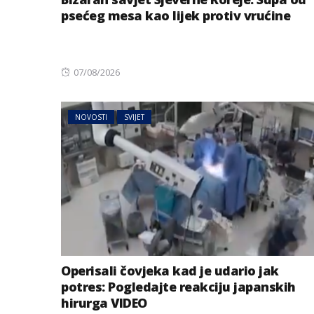
psećeg mesa kao lijek protiv vrućine
Posted
07/08/2026
on
NOVOSTI
SVIJET
Operisali čovjeka kad je udario jak
potres: Pogledajte reakciju japanskih
hirurga VIDEO