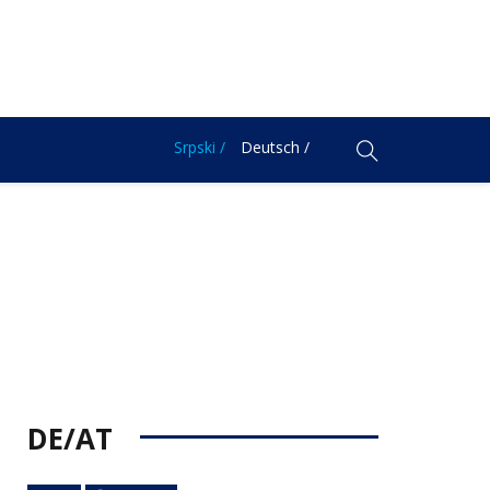
Srpski /
Deutsch /
DE/AT