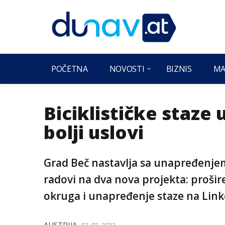
POČETNA
NOVOSTI
BIZNIS
MA
Biciklističke staze 
bolji uslovi
Grad Beč nastavlja sa unapređenjem
radovi na dva nova projekta: proširen
okruga i unapređenje staze na Link
AUSTRIJA