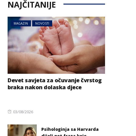
NAJČITANIJE
MAGAZIN
NOVOSTI
Devet savjeta za očuvanje čvrstog
braka nakon dolaska djece
Posted
03/08/2026
on
Psihologinja sa Harvarda
dijeli pet fraza koje