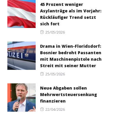
45 Prozent weniger
Asylanträge als im Vorjahr:
Rückläufiger Trend setzt
sich fort
Posted
25/05/2026
on
Drama in Wien-Floridsdorf:
Bosnier bedroht Passanten
mit Maschinenpistole nach
Streit mit seiner Mutter
Posted
25/05/2026
on
Neue Abgaben sollen
Mehrwertsteuersenkung
finanzieren
Posted
22/04/2026
on