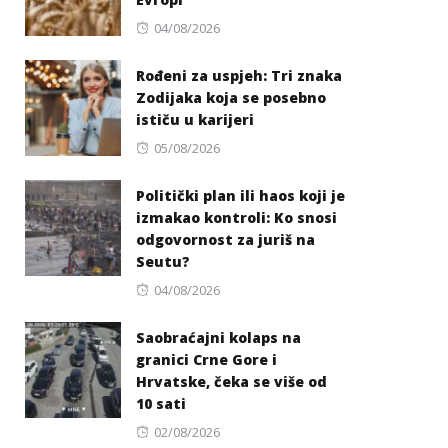
Posted
04/08/2026
on
Rođeni za uspjeh: Tri znaka
Zodijaka koja se posebno
ističu u karijeri
Posted
05/08/2026
on
Politički plan ili haos koji je
izmakao kontroli: Ko snosi
odgovornost za juriš na
Seutu?
Posted
04/08/2026
on
Saobraćajni kolaps na
granici Crne Gore i
Hrvatske, čeka se više od
10 sati
Posted
02/08/2026