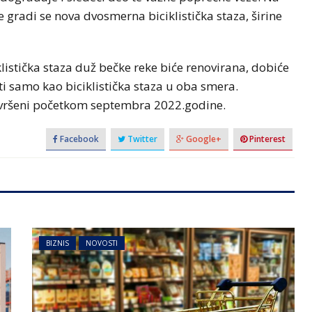
radi se nova dvosmerna biciklistička staza, širine
listička staza duž bečke reke biće renovirana, dobiće
iti samo kao biciklistička staza u oba smera.
završeni početkom septembra 2022.godine.
Facebook
Twitter
Google+
Pinterest
BIZNIS
NOVOSTI