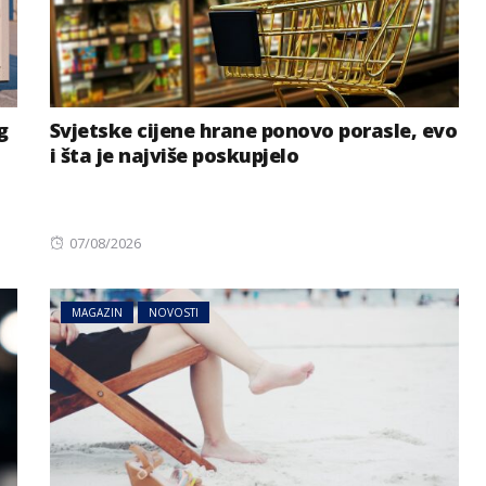
g
Svjetske cijene hrane ponovo porasle, evo
i šta je najviše poskupjelo
Posted
07/08/2026
on
MAGAZIN
NOVOSTI