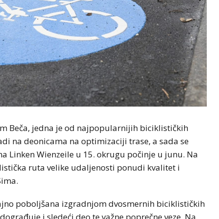
 Beča, jedna je od najpopularnijih biciklističkih
adi na deonicama na optimizaciji trase, a sada se
 na Linken Wienzeile u 15. okrugu počinje u junu. Na
stička ruta velike udaljenosti ponudi kvalitet i
Sima.
čajno poboljšana izgradnjom dvosmernih biciklističkih
dograđuje i sledeći deo te važne poprečne veze. Na