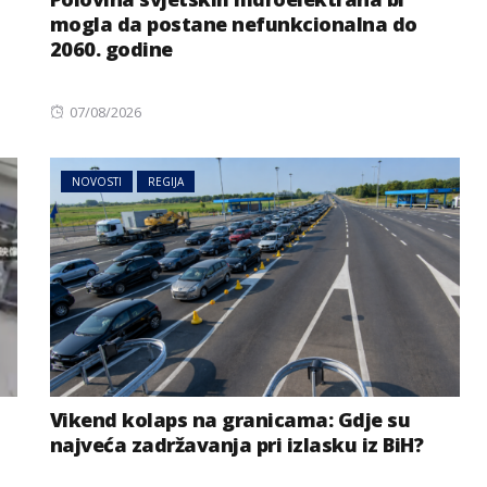
mogla da postane nefunkcionalna do
2060. godine
Posted
07/08/2026
on
NOVOSTI
REGIJA
Vikend kolaps na granicama: Gdje su
najveća zadržavanja pri izlasku iz BiH?