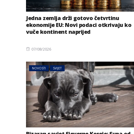
Jedna zemlja drži gotovo četvrtinu
ekonomije EU: Novi podaci otkrivaju ko
vuče kontinent naprijed
Posted
07/08/2026
on
NOVOSTI
SVIJET
Bizaran savjet Sjeverne Koreje: Supa od