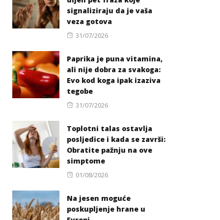
signaliziraju da je vaša
veza gotova
Posted
31/07/2026
on
Paprika je puna vitamina,
ali nije dobra za svakoga:
Evo kod koga ipak izaziva
tegobe
Posted
31/07/2026
on
Toplotni talas ostavlja
posljedice i kada se završi:
Obratite pažnju na ove
simptome
Posted
01/08/2026
on
Na jesen moguće
poskupljenje hrane u
Evropi