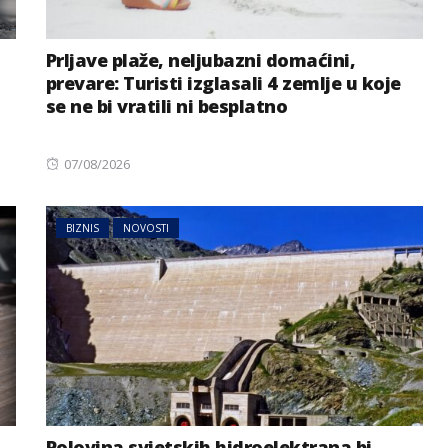
Prljave plaže, neljubazni domaćini,
prevare: Turisti izglasali 4 zemlje u koje
se ne bi vratili ni besplatno
Posted
07/08/2026
on
BIZNIS
NOVOSTI
Polovina svjetskih hidroelektrana bi