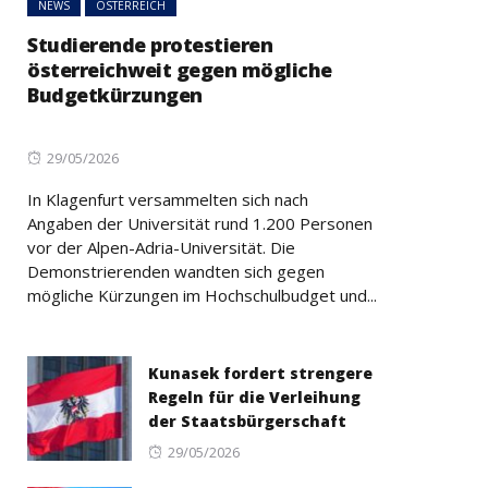
NEWS
ÖSTERREICH
Studierende protestieren
österreichweit gegen mögliche
Budgetkürzungen
Posted
29/05/2026
on
In Klagenfurt versammelten sich nach
Angaben der Universität rund 1.200 Personen
vor der Alpen-Adria-Universität. Die
Demonstrierenden wandten sich gegen
mögliche Kürzungen im Hochschulbudget und...
Kunasek fordert strengere
Regeln für die Verleihung
der Staatsbürgerschaft
Posted
29/05/2026
on