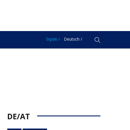
Srpski /
Deutsch /
DE/AT