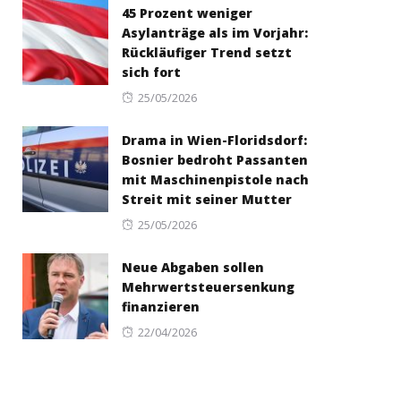
45 Prozent weniger
Asylanträge als im Vorjahr:
Rückläufiger Trend setzt
sich fort
Posted
25/05/2026
on
Drama in Wien-Floridsdorf:
Bosnier bedroht Passanten
mit Maschinenpistole nach
Streit mit seiner Mutter
Posted
25/05/2026
on
Neue Abgaben sollen
Mehrwertsteuersenkung
finanzieren
Posted
22/04/2026
on