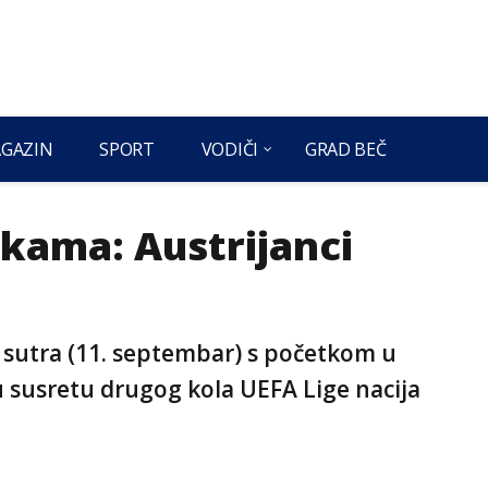
GAZIN
SPORT
VODIČI
GRAD BEČ
jkama: Austrijanci
će sutra (11. septembar) s početkom u
 u susretu drugog kola UEFA Lige nacija