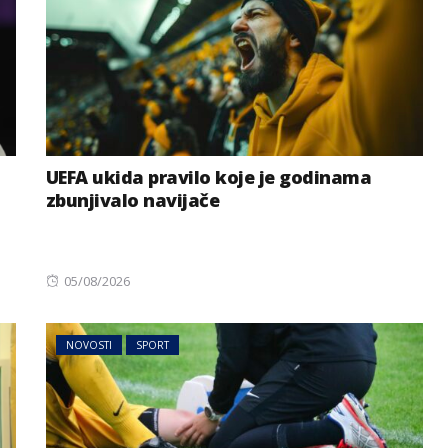
UEFA ukida pravilo koje je godinama
zbunjivalo navijače
Posted
05/08/2026
on
NOVOSTI
SPORT