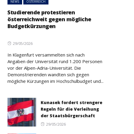
NEWS
ÖSTERREICH
Studierende protestieren
österreichweit gegen mögliche
Budgetkürzungen
Posted
29/05/2026
on
In Klagenfurt versammelten sich nach
Angaben der Universität rund 1.200 Personen
vor der Alpen-Adria-Universität. Die
Demonstrierenden wandten sich gegen
mögliche Kürzungen im Hochschulbudget und...
Kunasek fordert strengere
Regeln für die Verleihung
der Staatsbürgerschaft
Posted
29/05/2026
on