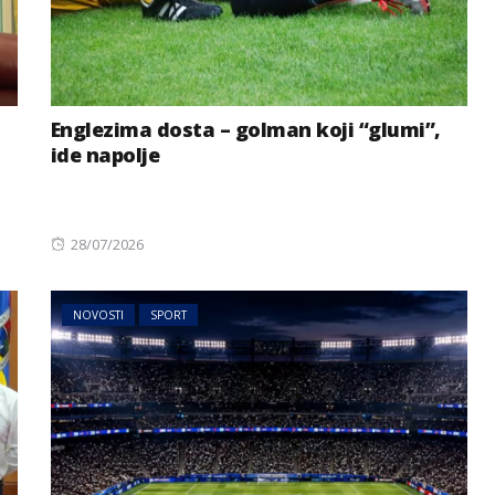
Englezima dosta – golman koji “glumi”,
ide napolje
Posted
28/07/2026
on
NOVOSTI
SPORT