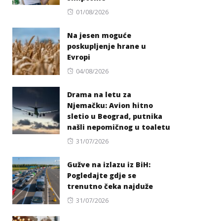
Posted
01/08/2026
on
Na jesen moguće
poskupljenje hrane u
Evropi
Posted
04/08/2026
on
Drama na letu za
Njemačku: Avion hitno
sletio u Beograd, putnika
našli nepomičnog u toaletu
Posted
31/07/2026
on
Gužve na izlazu iz BiH:
Pogledajte gdje se
trenutno čeka najduže
Posted
31/07/2026
on