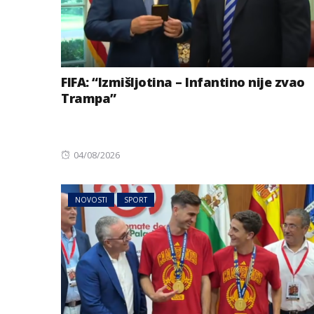
FIFA: “Izmišljotina – Infantino nije zvao
Trampa”
Posted
04/08/2026
on
NOVOSTI
SPORT