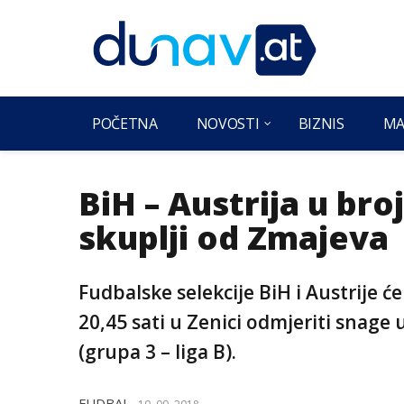
POČETNA
NOVOSTI
BIZNIS
MA
BiH – Austrija u bro
skuplji od Zmajeva
Fudbalske selekcije BiH i Austrije 
20,45 sati u Zenici odmjeriti snage
(grupa 3 – liga B).
FUDBAL