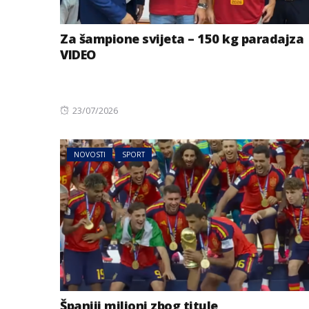
Za šampione svijeta – 150 kg paradajza
VIDEO
Posted
23/07/2026
on
NOVOSTI
SPORT
AUSTRIJA
NOVOSTI
Jake grmljavine 
dijelovima Austr
Španiji milioni zbog titule