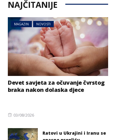
NAJČITANIJE
MAGAZIN
NOVOSTI
Devet savjeta za očuvanje čvrstog
braka nakon dolaska djece
Posted
03/08/2026
on
Ratovi u Ukrajini i Iranu se
opasno prepliću