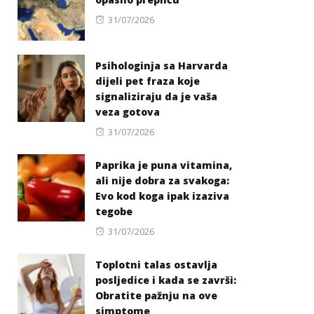
Posted
31/07/2026
on
Psihologinja sa Harvarda
dijeli pet fraza koje
signaliziraju da je vaša
veza gotova
Posted
31/07/2026
on
Paprika je puna vitamina,
ali nije dobra za svakoga:
Evo kod koga ipak izaziva
tegobe
Posted
31/07/2026
on
Toplotni talas ostavlja
posljedice i kada se završi:
Obratite pažnju na ove
simptome