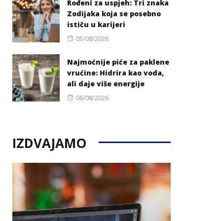
Rođeni za uspjeh: Tri znaka
Zodijaka koja se posebno
ističu u karijeri
Posted
05/08/2026
on
Najmoćnije piće za paklene
vrućine: Hidrira kao voda,
ali daje više energije
Posted
06/08/2026
on
IZDVAJAMO