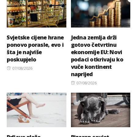
Svjetske cijene hrane
Jedna zemlja drži
ponovo porasle, evo i
gotovo četvrtinu
šta je najviše
ekonomije EU: Novi
poskupjelo
podaci otkrivaju ko
vuče kontinent
Posted
07/08/2026
naprijed
on
Posted
07/08/2026
on