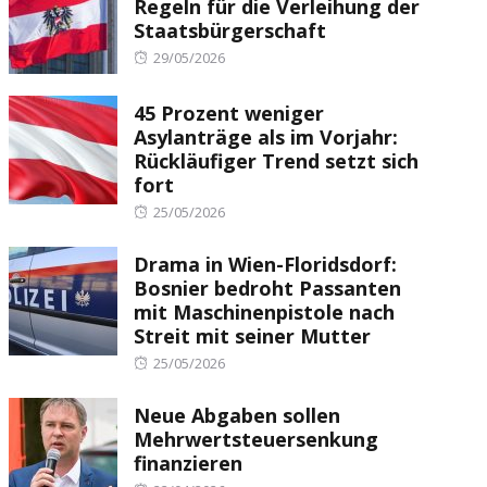
Regeln für die Verleihung der
Staatsbürgerschaft
Posted
29/05/2026
on
45 Prozent weniger
Asylanträge als im Vorjahr:
Rückläufiger Trend setzt sich
fort
Posted
25/05/2026
on
Drama in Wien-Floridsdorf:
Bosnier bedroht Passanten
mit Maschinenpistole nach
Streit mit seiner Mutter
Posted
25/05/2026
on
Neue Abgaben sollen
Mehrwertsteuersenkung
finanzieren