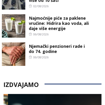
više od 10 sati
Posted
02/08/2026
on
Najmoćnije piće za paklene
vrućine: Hidrira kao voda, ali
daje više energije
Posted
06/08/2026
on
Njemački penzioneri rade i
do 74. godine
Posted
06/08/2026
on
IZDVAJAMO