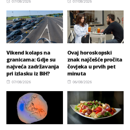
Posted
Posted
07/08/2026
07/08/2026
on
on
Vikend kolaps na
Ovaj horoskopski
granicama: Gdje su
znak najčešće pročita
najveća zadržavanja
čovjeka u prvih pet
pri izlasku iz BiH?
minuta
Posted
Posted
07/08/2026
06/08/2026
on
on