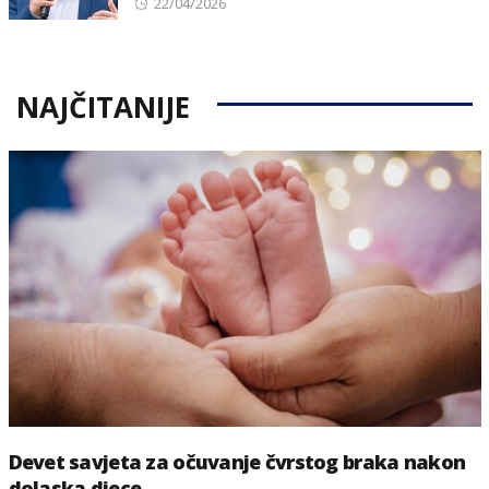
Posted
22/04/2026
on
NAJČITANIJE
Devet savjeta za očuvanje čvrstog braka nakon
dolaska djece