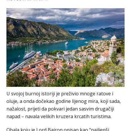
U svojoj burnoj istoriji je preživio mnoge ratove i
oluje, a onda dočekao godine lijenog mira, koji sada,
nažalost, prijeti da pokvari jedan sasvim drugačiji
napad – navala velikih kruzera krcatih turistima.
Obala koju je Lord Bajron opisao kao “najljepši