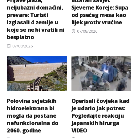
Prljave plaže,
Bizaran savjet
neljubazni domaćini,
Sjeverne Koreje: Supa
prevare: Turisti
od psećeg mesa kao
izglasali 4 zemlje u
lijek protiv vrućine
koje se ne bi vratili ni
Posted
07/08/2026
besplatno
on
Posted
07/08/2026
on
Polovina svjetskih
Operisali čovjeka kad
hidroelektrana bi
je udario jak potres:
mogla da postane
Pogledajte reakciju
nefunkcionalna do
japanskih hirurga
2060. godine
VIDEO