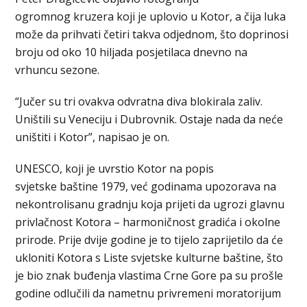
ogromnog kruzera koji je uplovio u Kotor, a čija luka
može da prihvati četiri takva odjednom, što doprinosi
broju od oko 10 hiljada posjetilaca dnevno na
vrhuncu sezone.
“Jučer su tri ovakva odvratna diva blokirala zaliv.
Uništili su Veneciju i Dubrovnik. Ostaje nada da neće
uništiti i Kotor”, napisao je on.
UNESCO, koji je uvrstio Kotor na popis
svjetske baštine 1979, već godinama upozorava na
nekontrolisanu gradnju koja prijeti da ugrozi glavnu
privlačnost Kotora – harmoničnost gradića i okolne
prirode. Prije dvije godine je to tijelo zaprijetilo da će
ukloniti Kotora s Liste svjetske kulturne baštine, što
je bio znak buđenja vlastima Crne Gore pa su prošle
godine odlučili da nametnu privremeni moratorijum