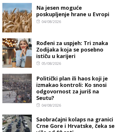
on
Na jesen moguće
poskupljenje hrane u Evropi
Posted
04/08/2026
on
Rođeni za uspjeh: Tri znaka
Zodijaka koja se posebno
ističu u karijeri
Posted
05/08/2026
on
Politički plan ili haos koji je
izmakao kontroli: Ko snosi
odgovornost za juriš na
Seutu?
Posted
04/08/2026
on
Saobraćajni kolaps na granici
Crne Gore i Hrvatske, čeka se