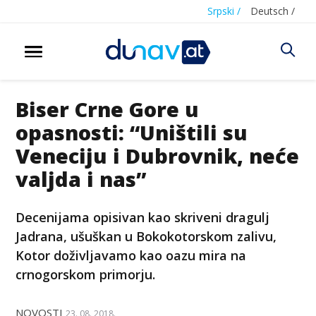
Srpski /
Deutsch /
Biser Crne Gore u
opasnosti: “Uništili su
Veneciju i Dubrovnik, neće
valjda i nas”
Decenijama opisivan kao skriveni dragulj
Jadrana, ušuškan u Bokokotorskom zalivu,
Kotor doživljavamo kao oazu mira na
crnogorskom primorju.
NOVOSTI
23. 08. 2018.