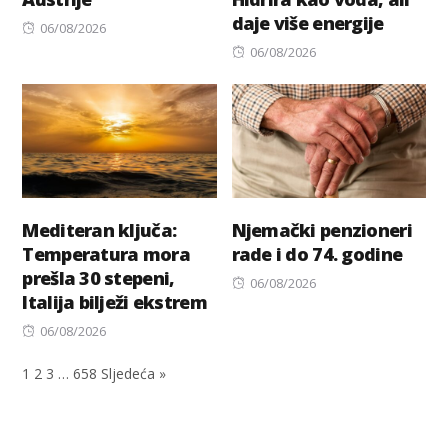
daje više energije
Posted
06/08/2026
on
Posted
06/08/2026
on
Mediteran ključa:
Njemački penzioneri
Temperatura mora
rade i do 74. godine
prešla 30 stepeni,
Posted
06/08/2026
Italija bilježi ekstrem
on
Posted
06/08/2026
on
1
2
3
…
658
Sljedeća »