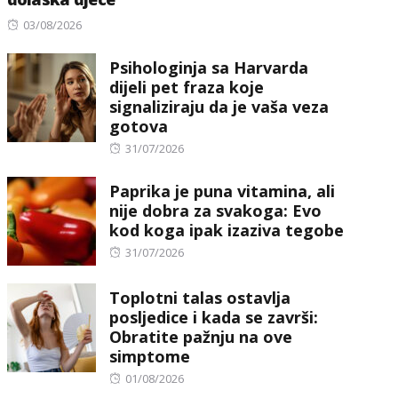
Posted
03/08/2026
on
Psihologinja sa Harvarda
dijeli pet fraza koje
signaliziraju da je vaša veza
gotova
Posted
31/07/2026
on
Paprika je puna vitamina, ali
nije dobra za svakoga: Evo
kod koga ipak izaziva tegobe
Posted
31/07/2026
on
Toplotni talas ostavlja
posljedice i kada se završi:
Obratite pažnju na ove
simptome
Posted
01/08/2026