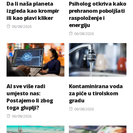
Da li naša planeta
Psiholog otkriva kako
izgleda kao krompir
prehranom poboljšati
ili kao plavi kliker
raspoloženje i
energiju
Posted
06/08/2026
on
Posted
06/08/2026
on
AI sve više radi
Kontaminirana voda
umjesto nas:
za piće u tirolskom
Postajemo li zbog
gradu
toga gluplji?
Posted
06/08/2026
Posted
on
06/08/2026
on