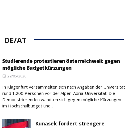
DE/AT
Studierende protestieren österreichweit gegen
mögliche Budgetkürzungen
Posted
29/05/2026
on
In Klagenfurt versammelten sich nach Angaben der Universität
rund 1.200 Personen vor der Alpen-Adria-Universität. Die
Demonstrierenden wandten sich gegen mögliche Kürzungen
im Hochschulbudget und...
Kunasek fordert strengere