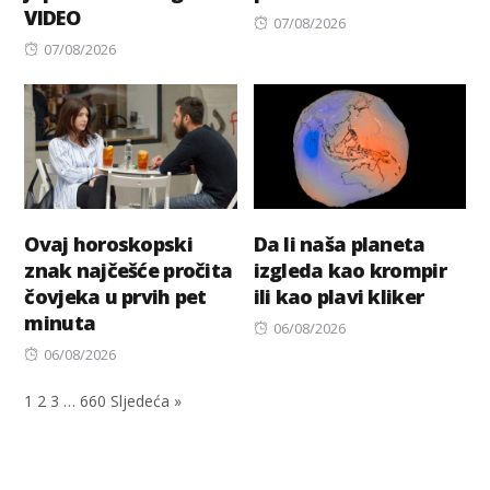
VIDEO
Posted
07/08/2026
Posted
on
07/08/2026
on
Ovaj horoskopski
Da li naša planeta
znak najčešće pročita
izgleda kao krompir
čovjeka u prvih pet
ili kao plavi kliker
minuta
Posted
06/08/2026
Posted
on
06/08/2026
on
1
2
3
…
660
Sljedeća »