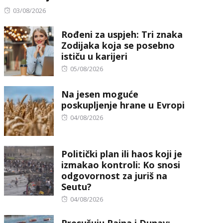
Posted
03/08/2026
on
Rođeni za uspjeh: Tri znaka
Zodijaka koja se posebno
ističu u karijeri
Posted
05/08/2026
on
Na jesen moguće
poskupljenje hrane u Evropi
Posted
04/08/2026
on
Politički plan ili haos koji je
izmakao kontroli: Ko snosi
odgovornost za juriš na
Seutu?
Posted
04/08/2026
on
Presušuju Rajna i Dunav: