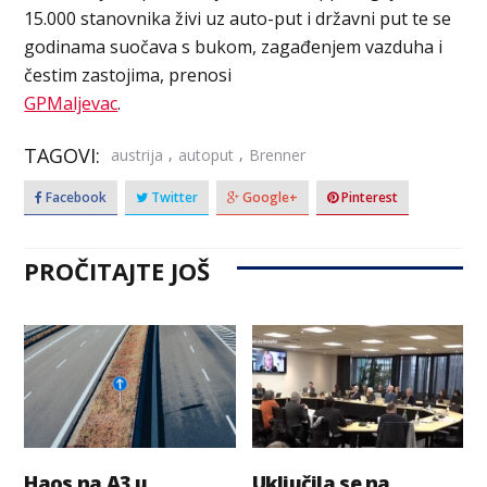
15.000 stanovnika živi uz auto-put i državni put te se
godinama suočava s bukom, zagađenjem vazduha i
čestim zastojima, prenosi
GPMaljevac
.
TAGOVI:
,
,
austrija
autoput
Brenner
Facebook
Twitter
Google+
Pinterest
PROČITAJTE JOŠ
Haos na A3 u
Uključila se na