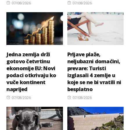
Posted
Posted
07/08/2026
07/08/2026
on
on
Jedna zemlja drži
Prljave plaže,
gotovo četvrtinu
neljubazni domaćini,
ekonomije EU: Novi
prevare: Turisti
podaci otkrivaju ko
izglasali 4 zemlje u
vuče kontinent
koje se ne bi vratili ni
naprijed
besplatno
Posted
Posted
07/08/2026
07/08/2026
on
on