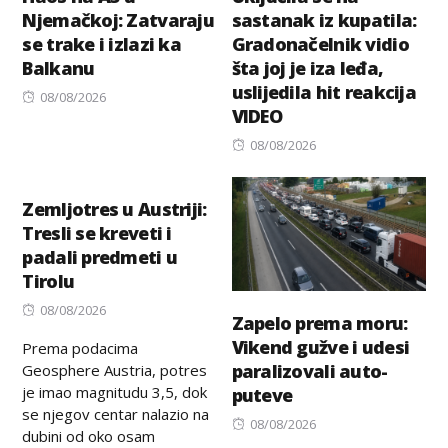
Njemačkoj: Zatvaraju
sastanak iz kupatila:
se trake i izlazi ka
Gradonačelnik vidio
Balkanu
šta joj je iza leđa,
uslijedila hit reakcija
Posted
08/08/2026
VIDEO
on
Posted
08/08/2026
on
Zemljotres u Austriji:
Tresli se kreveti i
padali predmeti u
Tirolu
Posted
08/08/2026
Zapelo prema moru:
on
Vikend gužve i udesi
Prema podacima
paralizovali auto-
Geosphere Austria, potres
je imao magnitudu 3,5, dok
puteve
se njegov centar nalazio na
Posted
08/08/2026
dubini od oko osam
on