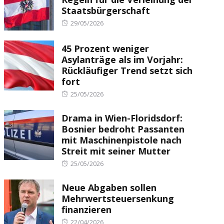
Staatsbürgerschaft
Posted
29/05/2026
on
45 Prozent weniger
Asylanträge als im Vorjahr:
Rückläufiger Trend setzt sich
fort
Posted
25/05/2026
on
Drama in Wien-Floridsdorf:
Bosnier bedroht Passanten
mit Maschinenpistole nach
Streit mit seiner Mutter
Posted
25/05/2026
on
Neue Abgaben sollen
Mehrwertsteuersenkung
finanzieren
Posted
22/04/2026