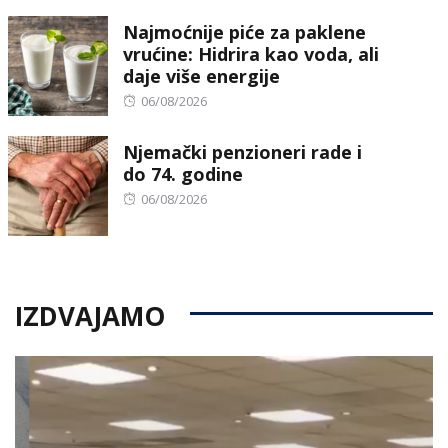
on
Najmoćnije piće za paklene
vrućine: Hidrira kao voda, ali
daje više energije
Posted
06/08/2026
on
Njemački penzioneri rade i
do 74. godine
Posted
06/08/2026
on
IZDVAJAMO