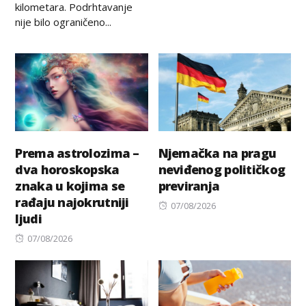
kilometara. Podrhtavanje
nije bilo ograničeno...
Prema astrolozima –
Njemačka na pragu
dva horoskopska
neviđenog političkog
znaka u kojima se
previranja
rađaju najokrutniji
Posted
07/08/2026
ljudi
on
Posted
07/08/2026
on