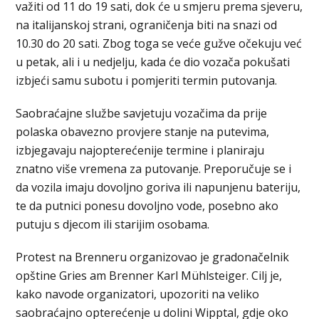
važiti od 11 do 19 sati, dok će u smjeru prema sjeveru,
na italijanskoj strani, ograničenja biti na snazi od
10.30 do 20 sati. Zbog toga se veće gužve očekuju već
u petak, ali i u nedjelju, kada će dio vozača pokušati
izbjeći samu subotu i pomjeriti termin putovanja.
Saobraćajne službe savjetuju vozačima da prije
polaska obavezno provjere stanje na putevima,
izbjegavaju najopterećenije termine i planiraju
znatno više vremena za putovanje. Preporučuje se i
da vozila imaju dovoljno goriva ili napunjenu bateriju,
te da putnici ponesu dovoljno vode, posebno ako
putuju s djecom ili starijim osobama.
Protest na Brenneru organizovao je gradonačelnik
opštine Gries am Brenner Karl Mühlsteiger. Cilj je,
kako navode organizatori, upozoriti na veliko
saobraćajno opterećenje u dolini Wipptal, gdje oko