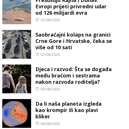
Evropi prijeti privredni udar
od 126 milijardi evra
Posted
02/08/2026
on
Saobraćajni kolaps na granici
Crne Gore i Hrvatske, čeka se
više od 10 sati
Posted
02/08/2026
on
Djeca i razvod: Šta se događa
među braćom i sestrama
nakon razvoda roditelja?
Posted
05/08/2026
on
Da li naša planeta izgleda
kao krompir ili kao plavi
kliker
Posted
06/08/2026