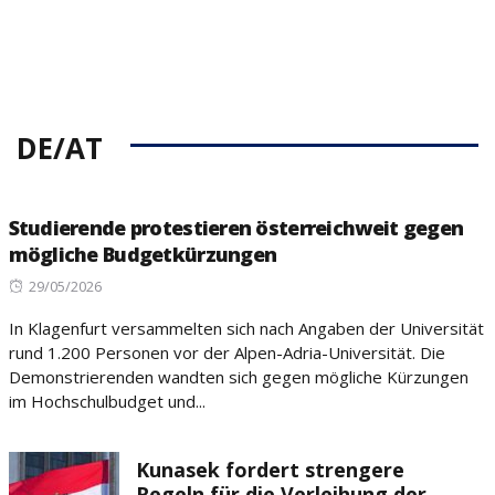
DE/AT
Studierende protestieren österreichweit gegen
mögliche Budgetkürzungen
Posted
29/05/2026
on
In Klagenfurt versammelten sich nach Angaben der Universität
rund 1.200 Personen vor der Alpen-Adria-Universität. Die
Demonstrierenden wandten sich gegen mögliche Kürzungen
im Hochschulbudget und...
Kunasek fordert strengere
Regeln für die Verleihung der