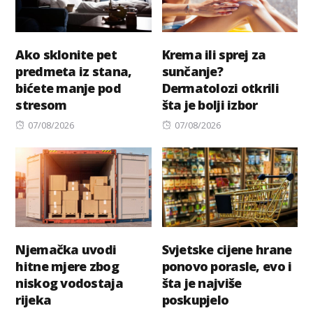
Ako sklonite pet
Krema ili sprej za
predmeta iz stana,
sunčanje?
bićete manje pod
Dermatolozi otkrili
stresom
šta je bolji izbor
Posted
Posted
07/08/2026
07/08/2026
on
on
Njemačka uvodi
Svjetske cijene hrane
hitne mjere zbog
ponovo porasle, evo i
niskog vodostaja
šta je najviše
rijeka
poskupjelo