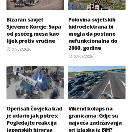
Bizaran savjet
Polovina svjetskih
Sjeverne Koreje: Supa
hidroelektrana bi
od psećeg mesa kao
mogla da postane
lijek protiv vrućine
nefunkcionalna do
2060. godine
Posted
07/08/2026
on
Posted
07/08/2026
on
Operisali čovjeka kad
Vikend kolaps na
je udario jak potres:
granicama: Gdje su
Pogledajte reakciju
najveća zadržavanja
japanskih hirurga
pri izlasku iz BiH?