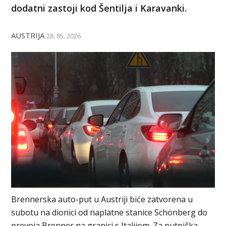
dodatni zastoji kod Šentilja i Karavanki.
AUSTRIJA
28. 05. 2026.
Brennerska auto-put u Austriji biće zatvorena u
subotu na dionici od naplatne stanice Schönberg do
prevoja Brenner na granici s Italijom. Za putnička